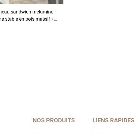
neau sandwich mélaminé –
e stable en bois massif +
face décorative mélaminée
prête à l’emploi
NOS PRODUITS
LIENS RAPIDE