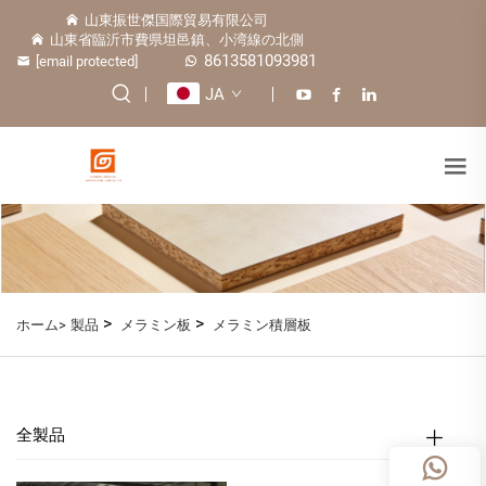
山東振世傑国際貿易有限公司
山東省臨沂市費県坦邑鎮、小湾線の北側
8613581093981
[email protected]
JA
>
>
ホーム>
製品
メラミン板
メラミン積層板
全製品