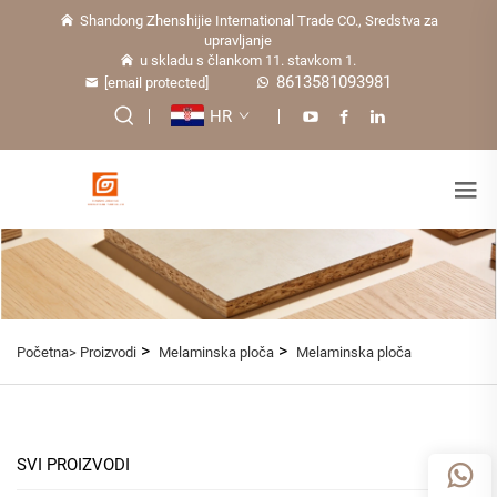
Shandong Zhenshijie International Trade CO., Sredstva za
upravljanje
u skladu s člankom 11. stavkom 1.
8613581093981
[email protected]
HR
>
>
Početna>
Proizvodi
Melaminska ploča
Melaminska ploča
SVI PROIZVODI