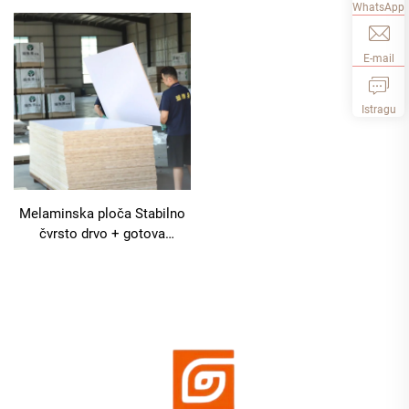
WhatsApp
E-mail
Istragu
Melaminska ploča Stabilno
čvrsto drvo + gotova
melaminska dekorativna
površina