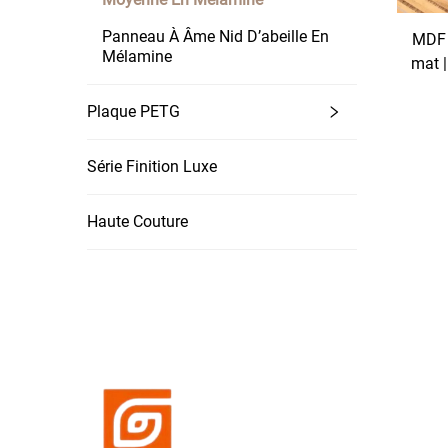
Panneau À Âme Nid D’abeille En
MDF 
Mélamine
mat 
ric
Plaque PETG
Fai
po
Série Finition Luxe
Haute Couture