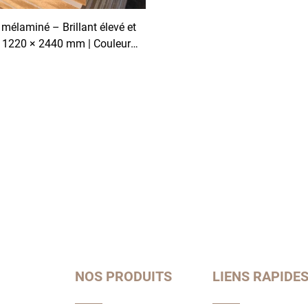
mélaminé – Brillant élevé et
| 1220 × 2440 mm | Couleurs
hes | Collage à chaud PUR |
ble teneur en formaldéhyde
ur les armoires de cuisine
NOS PRODUITS
LIENS RAPIDE