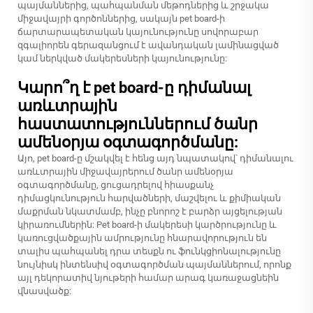
պայմաններից, պահպանման մեթոդներից և շրջակա
միջավայրի գործոններից, սակայն pet board-ի
ճարտարապետական կայունությունը սովորաբար
զգալիորեն գերազանցում է ավանդական լամինացված
կամ ներկված մակերեսների կայունությունը:
Կարո՞ղ է pet board-ը դիմանալ
առևտրային
հաստատություններում ծանր
ամենօրյա օգտագործմանը:
Այո, pet board-ը մշակվել է հենց այդ նպատակով՝ դիմանալու
առևտրային միջավայրերում ծանր ամենօրյա
օգտագործմանը, ցուցադրելով հիասքանչ
դիմացկունություն հարվածների, մաշվելու և քիմիական
մաքրման նկատմամբ, ինչը բնորոշ է բարձր այցելության
կիրառումներին: Pet board-ի մակերեսի կարծրությունը և
կառուցվածքային ամրությունը հնարավորություն են
տալիս պահպանել դրա տեսքն ու ֆունկցիոնալությունը
նույնիսկ ինտենսիվ օգտագործման պայմաններում, որոնք
այլ դեկորատիվ նյութերի համար արագ կառաջացնեին
վնասվածք: