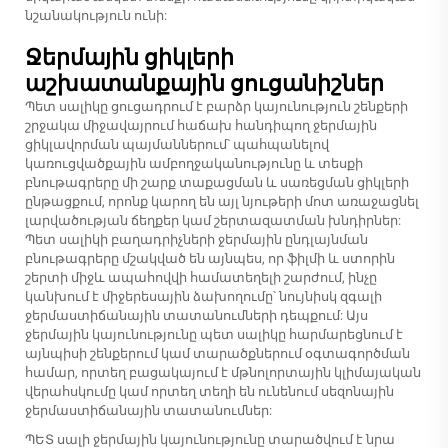
նշանակություն ունի:
Ջերմային ցիկլերի
աշխատանքային ցուցանիշներ
Պետ սալիկը ցուցադրում է բարձր կայունություն շենքերի
շրջակա միջավայրում հաճախ հանդիպող ջերմային
ցիկլավորման պայմաններում՝ պահպանելով
կառուցվածքային ամբողջականությունը և տեսքի
բնութագրերը մի շարք տաքացման և սառեցման ցիկլերի
ընթացքում, որոնք կարող են այլ նյութերի մոտ առաջացնել
լարվածության ճեղքեր կամ շերտազատման խնդիրներ:
Պետ սալիկի բաղադրիչների ջերմային ընդլայնման
բնութագրերը մշակված են այնպես, որ ֆիլմի և ստորին
շերտի միջև ապահովվի համատեղելի շարժում, ինչը
կանխում է միջերեսային ձախողումը՝ նույնիսկ զգալի
ջերմաստիճանային տատանումների դեպքում: Այս
ջերմային կայունությունը պետ սալիկը հարմարեցնում է
այնպիսի շենքերում կամ տարածքներում օգտագործման
համար, որտեղ բացակայում է մթնոլորտային կլիմայական
վերահսկումը կամ որտեղ տեղի են ունենում սեզոնային
ջերմաստիճանային տատանումներ:
ՊԵՏ սալի ջերմային կայունությունը տարածվում է նրա