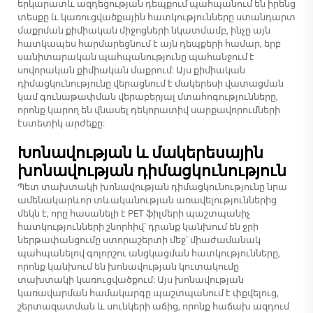
երկարատև ազդեցության դեպքում պահպանում են իրենց
տեսքը և կառուցվածքային հատկությունները ստանդարտ
մաքրման քիմիական միջոցների նկատմամբ, ինչը այն
հատկապես հարմարեցնում է այն դեպքերի համար, երբ
սանիտարական պահպանությունը պահանջում է
սովորական քիմիական մաքրում: Այս քիմիական
դիմացկունությունը վերացնում է մակերեսի վատացման
կամ գունաթափման վերաբերյալ մտահոգությունները,
որոնք կարող են վնասել դեկորատիվ սարքավորումների
էստետիկ արժեքը:
Խոնավության և մակերեսային
խոնավության դիմացկունություն
Պետ տախտակի խոնավության դիմացկունությունը նրա
ամենակարևոր տևականության առավելություններից
մեկն է, որը հասանելի է PET ֆիլմերի պաշտպանիչ
հատկությունների շնորհիվ՝ դրանք կանխում են ջրի
ներթափանցումը ստորաշերտի մեջ՝ միաժամանակ
պահպանելով գոլորշու անցկացման հատկությունները,
որոնք կանխում են խոնավության կուտակումը
տախտակի կառուցվածքում: Այս խոնավության
կառավարման համակարգը պաշտպանում է փքվելուց,
շերտազատման և սունկերի աճից, որոնք հաճախ ազդում