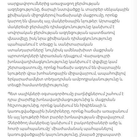
սարքավորումներից առաջացող ջերմության
ազդեցությունը, ճարպի նստվածքը և տարբեր սենյակային
քիմիական միջոցներով հաճախակի մաքրումը, որոնք
կարող են վնասել այլ մակերեսային նյութեր: Արտաքին
մակերեսի ջերմային դիմացկունությունը կանխում է
սովորական ջերմության ազդեցության պատճառով
վնասվելը, իսկ նրա քիմիական դիմացկունությունը
պահպանում է տեսքը և սանիտարական
ստանդարտները՝ նույնիսկ ամենախիստ մաքրման
պրոտոկոլների կիրառման դեպքում: Վարագույրի
խոնավադիմացկունությունը կանխում է փքվելը կամ
շերտազատումը, որոնք հաճախ ազդում են փայտային
նյութերի վրա խոհանոցային միջավայրում, ապահովելով
երկարաժամկետ տեղադրման ամբողջականությունը և
տեսքի համատեղելիությունը:
Պետ սալիկների օգտագործումը բաղնիքներում շահում է
դրա լիարժեք խոնավադիմացությունից և մաքրման
հեշտությունից, որոնք կանխում են հիգիենայի և
կառուցվածքային խնդիրները, որոնք հաճախ առաջանում
են այլ նյութերի հետ բարձր խոնավության միջավայրում:
Չներծծող մակերեսը կանխում է բակտերիաների աճը և
հոտի պահպանումը՝ միաժամանակ պահպանելով
կառուցվածքային կայունությունը, չնայած շրջապատի