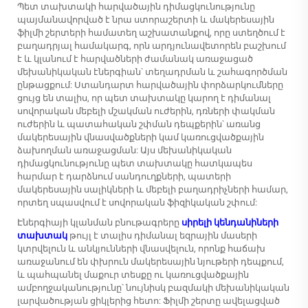
Պետ տախտակի հարվածային դիմացկունությունը
պայմանավորված է նրա ստորաշերտի և մակերեսային
ֆիլմի շերտերի համատեղ աշխատանքով, որը ստեղծում է
բաղադրյալ համակարգ, որն արդյունավետորեն բաշխում
է և կլանում է հարվածների ժամանակ առաջացած
մեխանիկական էներգիան՝ տեղադրման և շահագործման
ընթացքում: Ստանդարտ հարվածային փորձարկումները
ցույց են տալիս, որ պետ տախտակը կարող է դիմանալ
սովորական մեբելի մշակման ուժերին, դռների փակման
ուժերին և պատահական շփման դեպքերին՝ առանց
մակերեսային վնասվածքների կամ կառուցվածքային
ձախողման առաջացման: Այս մեխանիկական
դիմացկունությունը պետ տախտակը հատկապես
հարմար է դարձնում սանդուղքների, պատերի
մակերեսային սալիկների և մեբելի բաղադրիչների համար,
որտեղ սպասվում է սովորական ֆիզիկական շփում:
Էներգիայի կլանման բնութագրերը
սիրելի կենդանիների
տախտակ
թույլ է տալիս դիմանալ եզրային մասերի
կտրվելուն և անկյունների վնասվելուն, որոնք հաճախ
առաջանում են փխրուն մակերեսային նյութերի դեպքում,
և պահպանել մաքուր տեսքը ու կառուցվածքային
ամբողջականությունը՝ նույնիսկ բազմակի մեխանիկական
լարվածության ցիկլերից հետո: Ֆիլմի շերտը ավելացված