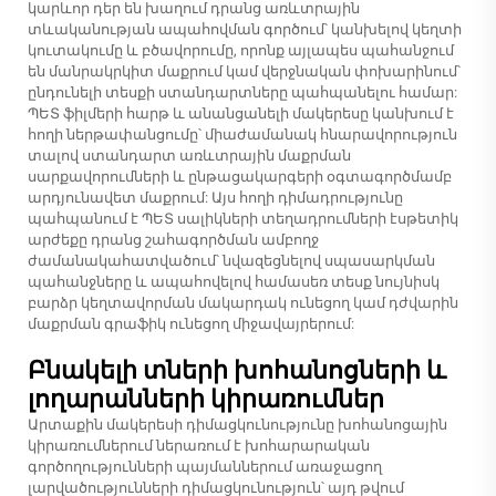
կարևոր դեր են խաղում դրանց առևտրային
տևականության ապահովման գործում՝ կանխելով կեղտի
կուտակումը և բծավորումը, որոնք այլապես պահանջում
են մանրակրկիտ մաքրում կամ վերջնական փոխարինում՝
ընդունելի տեսքի ստանդարտները պահպանելու համար:
ՊԵՏ ֆիլմերի հարթ և անանցանելի մակերեսը կանխում է
հողի ներթափանցումը՝ միաժամանակ հնարավորություն
տալով ստանդարտ առևտրային մաքրման
սարքավորումների և ընթացակարգերի օգտագործմամբ
արդյունավետ մաքրում: Այս հողի դիմադրությունը
պահպանում է ՊԵՏ սալիկների տեղադրումների էսթետիկ
արժեքը դրանց շահագործման ամբողջ
ժամանակահատվածում՝ նվազեցնելով սպասարկման
պահանջները և ապահովելով համասեռ տեսք նույնիսկ
բարձր կեղտավորման մակարդակ ունեցող կամ դժվարին
մաքրման գրաֆիկ ունեցող միջավայրերում:
Բնակելի տների խոհանոցների և
լողարանների կիրառումներ
Արտաքին մակերեսի դիմացկունությունը խոհանոցային
կիրառումներում ներառում է խոհարարական
գործողությունների պայմաններում առաջացող
լարվածությունների դիմացկունություն՝ այդ թվում