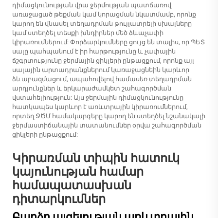
դիմացկունության վրա ջերմության պատճառով
առաջացած թեքման կամ կորացման նկատմամբ, որոնք
կարող են վնասել տեղադրման թույլատրելի սխալները
կամ ստեղծել տեսքի խնդիրներ մեծ ձևաչափի
կիրառումներում: Փորձարկումները ցույց են տալիս, որ ՊԵՏ
սալը պահպանում է իր հարթությունը և չափային
ճշգրտությունը ջերմային ցիկլերի ընթացքում, որոնք այլ
սալային արտադրանքներում կառաջացնեին կարևոր
ձևաբազմացում, ապահովելով համասեռ տեղադրման
արդյունքներ և երկարաժամկետ շահագործման
վստահելիություն: Այս ջերմային դիմացկունությունը
հատկապես կարևոր է առևտրային կիրառումներում,
որտեղ ՋԾՄ համակարգերը կարող են ստեղծել նշանակալի
ջերմաստիճանային տատանումներ օրվա շահագործման
ցիկլերի ընթացքում:
Կիրառման տիպին հատուկ
կայունության համար
համապատասխան
դիտարկումներ
Բարձր այցելության առևտրային