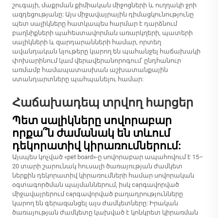
շուգայի, մաքրման քիմիական միջոցների և ուղղակի ջրի
ազդեցությանը: Այս միջավայրային դիմացկունությունը
պետ սալիկները հատկապես հարմար է դարձնում
բաղնիքների պահեստավորման առարկղերի, պատերի
սալիկների և զարդարանների համար, որտեղ
ավանդական նյութերը կարող են պահանջել հաճախակի
փոխարինում կամ վերավերանորոգում՝ ընդհանուր
առմամբ համապատասխան աշխատանքային
ստանդարտները պահպանելու համար:
Հաճախադեպ տրվող հարցեր
Պետ սալիկները սովորաբար
որքա՞ն ժամանակ են տևում
դեկորատիվ կիրառումներում:
Այսպես կոչված «pet board»-ը սովորաբար ապահովում է 15–
20 տարի շարունակ հուսալի ծառայության ժամկետ
ներքին դեկորատիվ կիրառումների համար սովորական
օգտագործման պայմաններում, իսկ caրգավորված
միջավայրերում caրգավորված բաղադրությունները
կարող են գերազանցել այս ժամկետները: Իրական
ծառայության ժամկետը կախված է կոնկրետ կիրառման