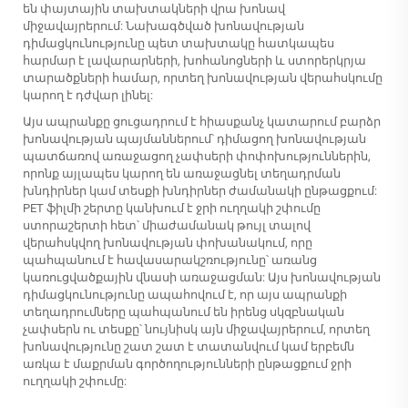
են փայտային տախտակների վրա խոնավ
միջավայրերում: Նախագծված խոնավության
դիմացկունությունը պետ տախտակը հատկապես
հարմար է լավարարների, խոհանոցների և ստորերկրյա
տարածքների համար, որտեղ խոնավության վերահսկումը
կարող է դժվար լինել:
Այս ապրանքը ցուցադրում է հիասքանչ կատարում բարձր
խոնավության պայմաններում՝ դիմացող խոնավության
պատճառով առաջացող չափսերի փոփոխություններին,
որոնք այլապես կարող են առաջացնել տեղադրման
խնդիրներ կամ տեսքի խնդիրներ ժամանակի ընթացքում:
PET ֆիլմի շերտը կանխում է ջրի ուղղակի շփումը
ստորաշերտի հետ՝ միաժամանակ թույլ տալով
վերահսկվող խոնավության փոխանակում, որը
պահպանում է հավասարակշռությունը՝ առանց
կառուցվածքային վնասի առաջացման: Այս խոնավության
դիմացկունությունը ապահովում է, որ այս ապրանքի
տեղադրումները պահպանում են իրենց սկզբնական
չափսերն ու տեսքը՝ նույնիսկ այն միջավայրերում, որտեղ
խոնավությունը շատ շատ է տատանվում կամ երբեմն
առկա է մաքրման գործողությունների ընթացքում ջրի
ուղղակի շփումը: