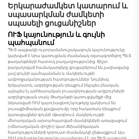
Երկարաժամկետ կատարում և
սպասարկման ժամկետի
սպասելի ցուցանիշներ
ՈՒՖ կայունություն և գույնի
պահպանում
ՊԵՏ սայթակի ուլտրամանուշակագույն կայունությունը
կախված է նրա կառուցման ժամանակ օգտագործվող ՊԵՏ
թաղանթների հատուկ բաղադրությունից. ճիշտ
բաղադրված համակարգերը ցուցաբերում են չափազանց
լավ գույնի պահպանման և մակերևույթի
ամբողջականության հատկություններ՝ նույնիսկ
երկարատև ազդեցության դեպքում ինչպես բնական,
այնպես էլ արհեստական լուսավորության աղբյուրների
ազդեցության տակ: Թաղանթի կառուցվածքի մեջ
ներառված ՈՒՄ կայունացնող նյութերը կանխում են
լուսաքիմիական քայքայումը, որը հակառակ դեպքում
կառաջացներ գույնի մթագնում, մակերևույթի
մետաղական արտահայտված մասնիկների առաջացում
(«մետաղական փոշի») կամ մեխանիկական
հատկությունների կորուստ ժամանակի ընթացքում: Այս
ՈՒՄ դիմացկունությունը ապահովում է, որ ՊԵՏ սայթակի