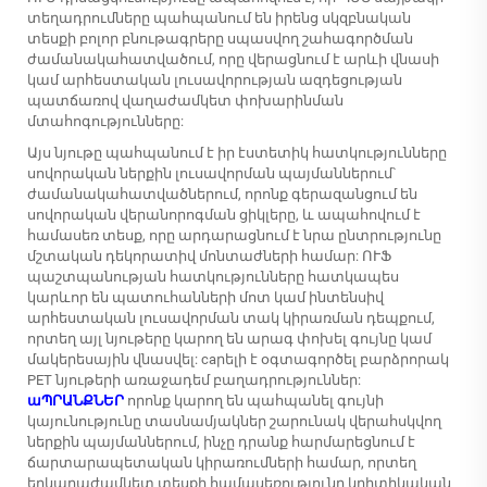
տեղադրումները պահպանում են իրենց սկզբնական
տեսքի բոլոր բնութագրերը սպասվող շահագործման
ժամանակահատվածում, որը վերացնում է արևի վնասի
կամ արհեստական լուսավորության ազդեցության
պատճառով վաղաժամկետ փոխարինման
մտահոգությունները:
Այս նյութը պահպանում է իր էստետիկ հատկությունները
սովորական ներքին լուսավորման պայմաններում՝
ժամանակահատվածներում, որոնք գերազանցում են
սովորական վերանորոգման ցիկլերը, և ապահովում է
համասեռ տեսք, որը արդարացնում է նրա ընտրությունը
մշտական դեկորատիվ մոնտաժների համար: ՈՒՖ
պաշտպանության հատկությունները հատկապես
կարևոր են պատուհանների մոտ կամ ինտենսիվ
արհեստական լուսավորման տակ կիրառման դեպքում,
որտեղ այլ նյութերը կարող են արագ փոխել գույնը կամ
մակերեսային վնասվել: caրելի է օգտագործել բարձրորակ
PET նյութերի առաջադեմ բաղադրություններ:
աՊՐԱՆՔՆԵՐ
որոնք կարող են պահպանել գույնի
կայունությունը տասնամյակներ շարունակ վերահսկվող
ներքին պայմաններում, ինչը դրանք հարմարեցնում է
ճարտարապետական կիրառումների համար, որտեղ
երկարաժամկետ տեսքի համասեռությունը կրիտիկական