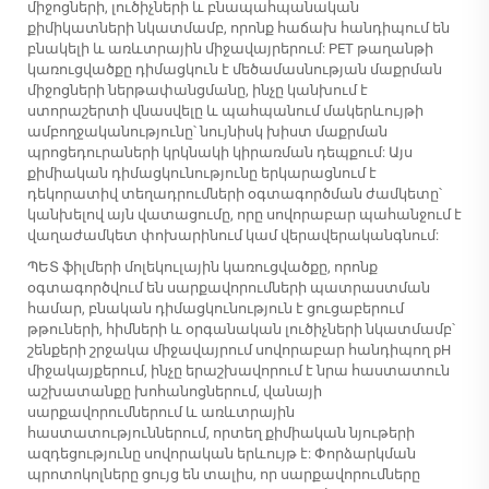
միջոցների, լուծիչների և բնապահպանական
քիմիկատների նկատմամբ, որոնք հաճախ հանդիպում են
բնակելի և առևտրային միջավայրերում: PET թաղանթի
կառուցվածքը դիմացկուն է մեծամասնության մաքրման
միջոցների ներթափանցմանը, ինչը կանխում է
ստորաշերտի վնասվելը և պահպանում մակերևույթի
ամբողջականությունը՝ նույնիսկ խիստ մաքրման
պրոցեդուրաների կրկնակի կիրառման դեպքում: Այս
քիմիական դիմացկունությունը երկարացնում է
դեկորատիվ տեղադրումների օգտագործման ժամկետը՝
կանխելով այն վատացումը, որը սովորաբար պահանջում է
վաղաժամկետ փոխարինում կամ վերավերականգնում:
ՊԵՏ ֆիլմերի մոլեկուլային կառուցվածքը, որոնք
օգտագործվում են սարքավորումների պատրաստման
համար, բնական դիմացկունություն է ցուցաբերում
թթուների, հիմների և օրգանական լուծիչների նկատմամբ՝
շենքերի շրջակա միջավայրում սովորաբար հանդիպող pH
միջակայքերում, ինչը երաշխավորում է նրա հաստատուն
աշխատանքը խոհանոցներում, վանայի
սարքավորումներում և առևտրային
հաստատություններում, որտեղ քիմիական նյութերի
ազդեցությունը սովորական երևույթ է: Փորձարկման
պրոտոկոլները ցույց են տալիս, որ սարքավորումները