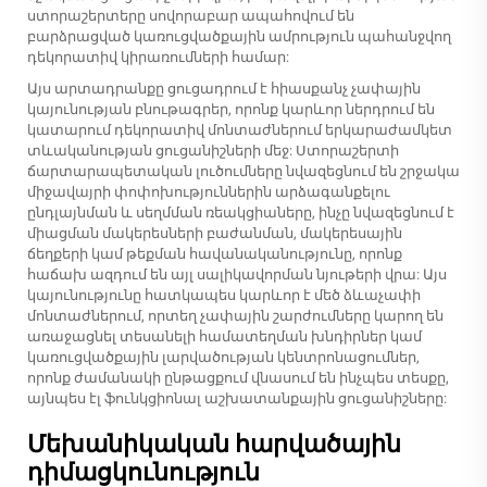
ստորաշերտերը սովորաբար ապահովում են
բարձրացված կառուցվածքային ամրություն պահանջվող
դեկորատիվ կիրառումների համար:
Այս արտադրանքը ցուցադրում է հիասքանչ չափային
կայունության բնութագրեր, որոնք կարևոր ներդրում են
կատարում դեկորատիվ մոնտաժներում երկարաժամկետ
տևականության ցուցանիշների մեջ: Ստորաշերտի
ճարտարապետական լուծումները նվազեցնում են շրջակա
միջավայրի փոփոխություններին արձագանքելու
ընդլայնման և սեղմման ռեակցիաները, ինչը նվազեցնում է
միացման մակերեսների բաժանման, մակերեսային
ճեղքերի կամ թեքման հավանականությունը, որոնք
հաճախ ազդում են այլ սալիկավորման նյութերի վրա: Այս
կայունությունը հատկապես կարևոր է մեծ ձևաչափի
մոնտաժներում, որտեղ չափային շարժումները կարող են
առաջացնել տեսանելի համատեղման խնդիրներ կամ
կառուցվածքային լարվածության կենտրոնացումներ,
որոնք ժամանակի ընթացքում վնասում են ինչպես տեսքը,
այնպես էլ ֆունկցիոնալ աշխատանքային ցուցանիշները:
Մեխանիկական հարվածային
դիմացկունություն