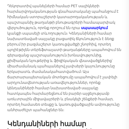
Դեկորատիվ պանելների համար PET սալիկների
հարմարվողականության գնահատականը պահանջում է
հիմնական ստորաշերտի կատարողականության և
պաշտպանիչ թաղանթի բնութագրերի համապարփակ
վերլուծություն, որոնք որոշում են դրա
սպասարկում
կյանքի սպասելի տևողություն։ Կենդանիների համար
նախատեսված սայլակը բացառիկ ճկունություն է ձեռք
բերում իր բազմաշերտ կառուցվածքի շնորհիվ, որտեղ
պոլիէթիլեն տերեֆտալատի թաղանթները ապահովում են
գերազանց պաշտպանություն խոնավությունից,
քիմիական նյութերից և ֆիզիկական վնասվածքներից՝
միաժամանակ պահպանելով չափսերի կայունությունը
երկարատև ժամանակահատվածում։ Այս
ճարտարապետական մոտեցումը ապահովում է չափելի
արդյունավետության առավելություններ, որոնք
կենդանիների համար նախատեսված սայլակը
հատկապես հարմարեցնում են բարձր այցելությամբ
առևտրային միջավայրերի և բնակելի շենքերի համար,
որտեղ համասեռ տեսքը և կառուցվածքային ամրությունը
անհրաժեշտ պահանջներ են։
Կենդանիների համար