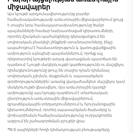
միջավայրեր
Այս նյութի արդյունավետությունը բարձր
հաճախականությամբ առևտրային միջավայրերում ցույց
է տալիս նրա համապատասխանությունը ծանր
պայմանների համար նախատեսված կիրառումների,
որտեղ մշակման պահանջները գերազանցում են
սովորական բնակելի շենքերի ստանդարտները, ինչը
ապահովում է համաստեղություն և կառուցվածքային
ամրություն այնպիսի պայմաններում, որոնք այլ
դեկորատիվ նյութերի արագ վատացման պատճառ են
դառնում: Նյութի մակերևույթի կարծրությունն ու մաշվելու
դիմացկունությունը թույլ են տալիս դրան դիմանալ
սովորական շփման, մաքրման և սպասարկման
գործողություններին՝ առանց վաղաժամկետ մաշվելու կամ
մակերևույթի վնասվելու: Այս առևտրային կարգի
ամրությունը այս նյութը դարձնում է տնտեսական
ընտրություն առևտրային միջավայրերում,
գրասենյակային տեղադրումներում և հյուրանոցային
կիրառումներում, որտեղ սպասարկման ծախսերը և
փոխարինման հաճախականությունը ուղղակիորեն
ազդում են շահագործման բյուջեի վրա:
ՊԵՏ սալիկների հողի դիմադրության բնութագրերը