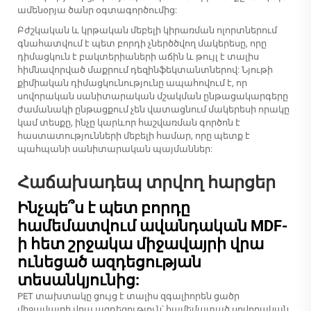
ամենօրյա ծանր օգտագործումից:
Բժշկական և կրթական մեբելի կիրառման ոլորտներում
գնահատվում է պետ բորդի չներծծվող մակերեսը, որը
դիմացկուն է բակտերիաների աճին և թույլ է տալիս
հիմնավորված մաքրում դեզինֆեկտանտներով: Նյութի
քիմիական դիմացկունությունը ապահովում է, որ
սովորական սանիտարական մշակման ընթացակարգերը
ժամանակի ընթացքում չեն վատացնում մակերեսի որակը
կամ տեսքը, ինչը կարևոր հաշվառման գործոն է
հաստատությունների մեբելի համար, որը պետք է
պահպանի սանիտարական պայմաններ:
Հաճախադեպ տրվող հարցեր
Ինչպե՞ս է պետ բորդը
համեմատվում ավանդական MDF-
ի հետ շրջակա միջավայրի վրա
ունեցած ազդեցության
տեսանկյունից:
PET տախտակը ցույց է տալիս զգալիորեն ցածր
միջավայրի վրա ազդեցություն՝ համեմատած սովորական