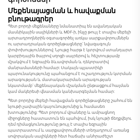
Մեքենայացման և հավաքման
բնութագրեր
Պետ բորդի մեքենաները նմանատիպ են ավանդական
մասնիկային սալիկների և MDF-ի, ինչը թույլ է տալիս մեբելի
արտադրողներին օգտագործել առկա սարքավորումներն
ու արտադրական գործընթացները՝ նվազագույն
փոփոխություններով: Նյութը հարթ է կտրվում ստանդարտ
կարբիդային ծայրով սղոցի սայրերով և հեշտությամբ
մշակվում է եզրային ձևավորման և դեկորատիվ
մանրամասների համար: Սակայն պլաստիկի
պարունակությունը պահանջում է ուշադրություն կտրման
արագության և մատակարարման արագության
նկատմամբ՝ մեքենայական մշակման ընթացքում հալման
կամ մակերեսի վնասման կանխարգելման համար:
Պետ բորդից մեբելի հավաքման գործընթացները շահում են
նյութի չափային կայունությունից և համասեռ
խտությունից: Պետ բորդում վրաները և ամրացնող
միջոցները հաստատուն են պահվում, իսկ նյութի ճեղքվելու
դեմ դիմացկունությունը թույլ է տալիս եզրային
պատրաստում և սարքավորումների տեղադրում՝ առանց
սովորական սալիկների հետ հաճախ անհրաժեշտ