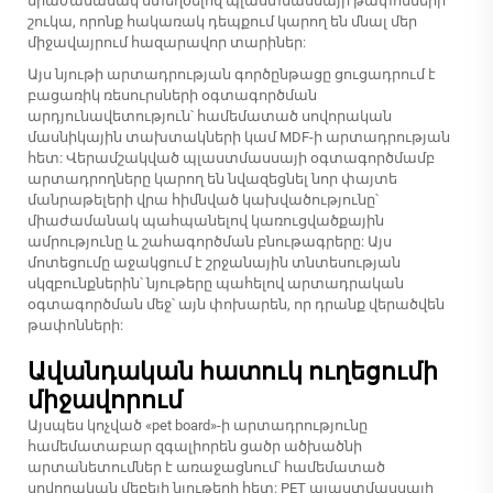
միաժամանակ ստեղծելով պլաստմասսայի թափոնների
շուկա, որոնք հակառակ դեպքում կարող են մնալ մեր
միջավայրում հազարավոր տարիներ:
Այս նյութի արտադրության գործընթացը ցուցադրում է
բացառիկ ռեսուրսների օգտագործման
արդյունավետություն՝ համեմատած սովորական
մասնիկային տախտակների կամ MDF-ի արտադրության
հետ: Վերամշակված պլաստմասսայի օգտագործմամբ
արտադրողները կարող են նվազեցնել նոր փայտե
մանրաթելերի վրա հիմնված կախվածությունը՝
միաժամանակ պահպանելով կառուցվածքային
ամրությունը և շահագործման բնութագրերը: Այս
մոտեցումը աջակցում է շրջանային տնտեսության
սկզբունքներին՝ նյութերը պահելով արտադրական
օգտագործման մեջ՝ այն փոխարեն, որ դրանք վերածվեն
թափոնների:
Ավանդական հատուկ ուղեցումի
միջավորում
Այսպես կոչված «pet board»-ի արտադրությունը
համեմատաբար զգալիորեն ցածր ածխածնի
արտանետումներ է առաջացնում՝ համեմատած
սովորական մեբելի նյութերի հետ: PET պլաստմասսայի