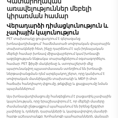
Կատարողական
առավելություններ մեբելի
կիրառման համար
Վերադարձի դիմացկունություն և
չափային կայունություն
PET տախտակը ցուցադրում է գերազանց
խոնավադիմացում՝ համեմատած սովորական փայտային
տախտակների հետ, ինչը դարձնում է այն իդեալական
մեբելի համար խոնավ միջավայրերում կամ խոնավի
ազդեցության ենթակա տարածքներում օգտագործելու
համար: PET ֆիլմի մակերեսը և ստորաշերտի մեջ
պարունակվող պլաստմասսան ստեղծում են խոնավի
ներթափանցման դեմ արգելակող շերտ, որը կանխում է
սովորական մասնիկային տախտակի և MDF-ի մոտ
հաճախ հանդիպող փքումը, թեքվելը և քայքայումը նման
պայմաններում:
Այս խոնավադիմացումը հանգեցնում է բացառիկ չափային
կայունության, որը երաշխավորում է, որ մեբելի մասերը
ժամանակի ընթացքում պահպանում են իրենց ճշգրիտ
չափերը և դռների, դարակների և կարգավորվող մասերի
հարթ աշխատանքը: Խոհանոցի պահարանների, վանայի