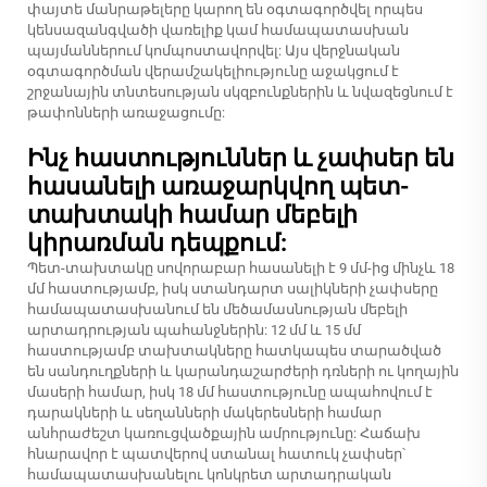
փայտե մանրաթելերը կարող են օգտագործվել որպես
կենսազանգվածի վառելիք կամ համապատասխան
պայմաններում կոմպոստավորվել: Այս վերջնական
օգտագործման վերամշակելիությունը աջակցում է
շրջանային տնտեսության սկզբունքներին և նվազեցնում է
թափոնների առաջացումը:
Ինչ հաստություններ և չափսեր են
հասանելի առաջարկվող պետ-
տախտակի համար մեբելի
կիրառման դեպքում:
Պետ-տախտակը սովորաբար հասանելի է 9 մմ-ից մինչև 18
մմ հաստությամբ, իսկ ստանդարտ սալիկների չափսերը
համապատասխանում են մեծամասնության մեբելի
արտադրության պահանջներին: 12 մմ և 15 մմ
հաստությամբ տախտակները հատկապես տարածված
են սանդուղքների և կարանդաշարժերի դռների ու կողային
մասերի համար, իսկ 18 մմ հաստությունը ապահովում է
դարակների և սեղանների մակերեսների համար
անհրաժեշտ կառուցվածքային ամրությունը: Հաճախ
հնարավոր է պատվերով ստանալ հատուկ չափսեր՝
համապատասխանելու կոնկրետ արտադրական