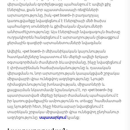
վերամշակման գործընթացը պահանջում է ավելի քիչ
էներգիա, քան նոր պլաստմասսայի ռեզինների
արտադրությունը, իսկ «pet board»-ի բաղադրյալ
կառուցվածքը նվազեցնում է էներգիայի մեծ ծախս
պահանջող սոսնձերի և քիմիական մշակումների
անհրաժեշտությունը: Այս էներգիայի նվազագույն ծախսը
ուղղակիորեն հանգեցնում է արտադրության ընթացքում
ջերմային գազերի արտանետումների նվազման:
Ավելին, «pet board»-ի մեխանիկական կայունության
հատկանիշները նպաստում են մեբելի ավելի երկար
օգտագործման ժամկետի ձևավորմանը, ինչը նվազեցնում
է փոխարինման հաճախականությունը և դասական
վերացման ու նոր արտադրության կապակցված շրջակա
միջավայրի վրա ունեցվող ազդեցությունը: Նյութի
դիմացկունությունը խոնավության, միջատների և
քայքայման նկատմամբ նշանակում է, որ «pet board»-ից
պատրաստված մեբելը երկար ժամանակ պահպանում է
իր կառուցվածքային ամրությունն ու տեսքը՝ համեմատած
այլ նյութերի հետ, ինչը հետևաբար նվազեցնում է
տարեկան շրջակա միջավայրի վրա ունեցվող ընդհանուր
ազդեցությունը:
սպասարկում
կյանք: