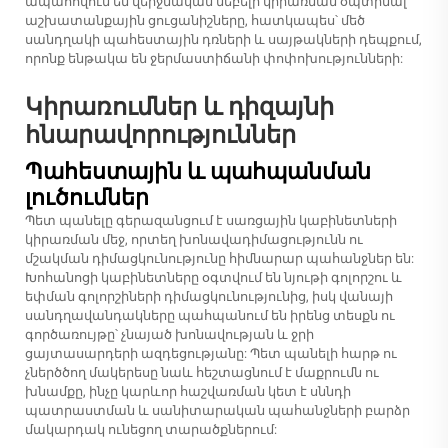
ապահովում են վերջնական մեբելի կիրառման օպտիմալ
աշխատանքային ցուցանիշները, հատկապես՝ մեծ
սանդղակի պահեստային դռների և սայթակների դեպքում,
որոնք ենթակա են ջերմաստիճանի փոփոխությունների:
Կիրառումներ և դիզայնի
հնարավորություններ
Պահեստային և պահպանման
լուծումներ
Պետ պանելը գերազանցում է սառցային կաբինետների
կիրառման մեջ, որտեղ խոնավադիմացությունն ու
մշակման դիմացկունությունը հիմնարար պահանջներ են:
Խոհանոցի կաբինետները օգտվում են նյութի գոլորշու և
եփման գոլորշիների դիմացկունությունից, իսկ վանայի
սանդղավանդակները պահպանում են իրենց տեսքն ու
գործառույթը՝ չնայած խոնավության և ջրի
ցայտասարդերի ազդեցությանը: Պետ պանելի հարթ ու
չներծծող մակերեսը նաև հեշտացնում է մաքրումն ու
խնամքը, ինչը կարևոր հաշվառման կետ է սննդի
պատրաստման և սանիտարական պահանջների բարձր
մակարդակ ունեցող տարածքներում: