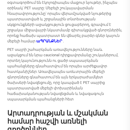
օգտագործում են էկոլոգիապես մաքուր նյութեր, ինչպես
օրինակ՝ PET սայրը: Մեբելի շուկայավարման
հնարավորությունը՝ որպես վերամշակված նյութերից
պատրաստված և շրջանային տնտեսության
սկզբունքների աջակցություն ցուցաբերող, գրավում է
շրջակա միջավայրի նկատմամբ գիտակցված գնորդներին,
որոնք հաճախ պատրաստ են վճարել բարձր գներ կայուն
մեբելի համար
աՊՐԱՆՔՆԵՐ
.
PET սայրի շահարկման առավելությունները նաև
աջակցում են նրա caucional դիրքավորմանը շուկաներում,
որտեղ կայունությունն ու ցածր սպասարկման
պահանջները գնահատվում են որպես արժեքավոր
հատկանիշներ: Առավելապես առևտրային մեբելի
գնորդները գնահատում են այն երկարաժամկետ
ծախսերի նվազեցումը, որը կապված է PET սայրից
պատրաստված մեբելի փոխարինման
հաճախականության նվազեցման և նվազագույն
սպասարկման պահանջների հետ
Արտադրության և մշակման
համար հաշվի առնելի
գործոններ