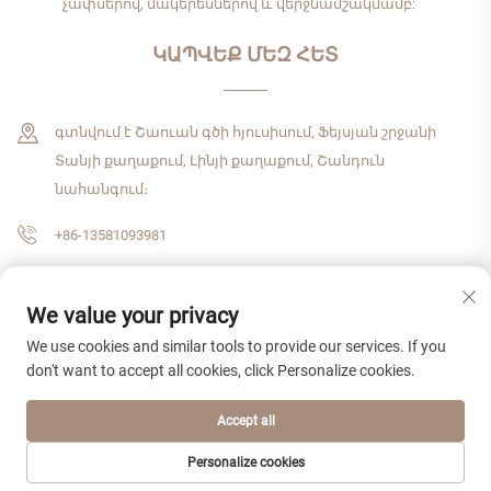
չափսերով, մակերեսներով և վերջնամշակմամբ:
ԿԱՊՎԵՔ ՄԵԶ ՀԵՏ
գտնվում է Շաուան գծի հյուսիսում, Ֆեյսյան շրջանի
Տանյի քաղաքում, Լինյի քաղաքում, Շանդուն
նահանգում։
+86-13581093981
[email protected]
We value your privacy
We use cookies and similar tools to provide our services. If you
Հեղինակային իրավունք © 2026 Շանդուն Չժենշիցզիե միջազգային
don't want to accept all cookies, click Personalize cookies.
առևտրային ընկերություն, ՍՊԸ: Բոլոր իրավունքները
պաշտպանված են:
Գաղտնիության քաղաքականություն
Accept all
Personalize cookies
ԷԼԵԿՏՐՈՆԱՅԻՆ