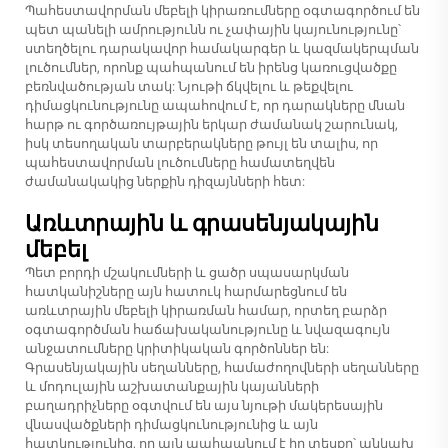
Պահեստավորման մեբելի կիրառումները օգտագործում են
պետ պանելի ամրությունն ու չափային կայունությունը՝
ստեղծելու դարակավոր համակարգեր և կազմակերպման
լուծումներ, որոնք պահպանում են իրենց կառուցվածքը
բեռնվածության տակ: Նյութի ճկվելու և թեքվելու
դիմացկունությունը ապահովում է, որ դարակները մնան
հարթ ու գործառույթային երկար ժամանակ շարունակ,
իսկ տեսողական տարբերակները թույլ են տալիս, որ
պահեստավորման լուծումները համատեղվեն
ժամանակակից ներքին դիզայնների հետ:
Առևտրային և գրասենյակային
մեբել
Պետ բորդի մշակումների և ցածր սպասարկման
հատկանիշները այն հատուկ հարմարեցնում են
առևտրային մեբելի կիրառման համար, որտեղ բարձր
օգտագործման հաճախականությունը և նվազագույն
անջատումները կրիտիկական գործոններ են:
Գրասենյակային սեղանները, համաժողովների սեղանները
և մոդուլային աշխատանքային կայանների
բաղադրիչները օգտվում են այս նյութի մակերեսային
վնասվածքների դիմացկունությունից և այն
հատկությունից, որ այն պահպանում է իր տեսքը՝ անկախ