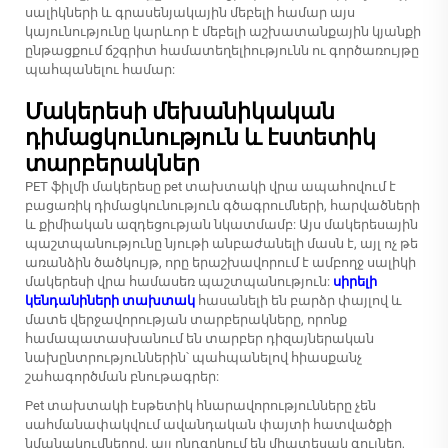
սալիկների և գրասենյակային մեբելի համար այս
կայունությունը կարևոր է մեբելի աշխատանքային կյանքի
ընթացքում ճշգրիտ համատեղելիությունն ու գործառույթը
պահպանելու համար:
Մակերեսի մեխանիկական
դիմացկունություն և էստետիկ
տարբերակներ
PET ֆիլմի մակերեսը pet տախտակի վրա ապահովում է
բացառիկ դիմացկունություն գծագրումների, հարվածների
և քիմիական ազդեցության նկատմամբ: Այս մակերեսային
պաշտպանությունը նյութի անբաժանելի մասն է, այլ ոչ թե
առանձին ծածկույթ, որը երաշխավորում է ամբողջ սալիկի
մակերեսի վրա համասեռ պաշտպանություն:
սիրելի
կենդանիների տախտակ
հասանելի են բարձր փայլով և
մատե վերջավորության տարբերակները, որոնք
համապատասխանում են տարբեր դիզայներական
նախընտրություններին՝ պահպանելով հիասքանչ
շահագործման բնութագրեր:
Pet տախտակի էսթետիկ հնարավորությունները չեն
սահմանափակվում ավանդական փայտի հատվածքի
նմանակումներով, այլ ընդգրկում են միատեսակ գույներ,