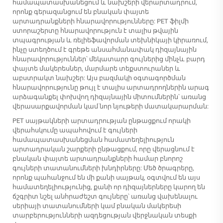
համապատասխանեցում և նախշերի վերարտադրում,
որոնք գերազանցում են բնական փայտե
արտադրանքների հնարավորությունները: PET ֆիլմի
ստորաշերտը հնարավորություն է տալիս թվային
տպագրության և ռելիեֆավորման տեխնիկայի կիրառում,
ինչը ստեղծում է գրեթե անսահմանափակ դիզայնային
հնարավորություններ՝ մեկատարր գույներից մինչև բարդ
փայտե մակերեսներ, մարմարե տեքստուրաներ և
աբստրակտ նախշեր: Այս բազմակի օգտագործման
հնարավորությունը թույլ է տալիս արտադրողներին արագ
արձագանքել փոխվող դիզայնային միտումներին՝ առանց
վերասարքավորման կամ նոր նյութերի մատակարարման:
PET սայթակների արտադրության ընթացքում որակի
վերահսկումը ապահովում է գույների
համապատասխանեցման համատեղելիություն
արտադրական շարքերի ընթացքում, որը վերացնում է
բնական փայտե արտադրանքների համար բնորոշ
գույների տատանումների խնդիրները: Մեծ ծրագրերը,
որոնք պահանջում են մի քանի սայթակ, օգտվում են այս
համատեղելիությունից, քանի որ դիզայներները կարող են
ճշգրիտ նշել անհրաժեշտ գույները՝ առանց վախենալու
սերիայի տատանումների կամ բնական մակերեսի
տարբերությունների ազդեցության վերջնական տեսքի