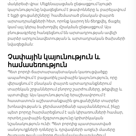
մակերեսի վրա: Մեքենայացման ընթացքում նյութի
կայունությունը նվազեցնում է թափոնները և բարելավում
է ելքի ցուցանիշները՝ համեմատած բնական փայտե
արտադրանքների հետ, որոնք կարող են ճեղքվել, ճաքել
կամ այլ կերպ ձախողվել մշակման ընթացքում: Այս
բնութագրերը հանգեցնում են արտադրության ավելի
բարձր արդյունավետության և արտադրական ծախսերի
նվազեցման:
Չափային կայունություն և
համասեռություն
Պետ բորդի ճարտարապետական կառուցվածքը
ապահովում է բացառիկ չափային կայունություն, որը
վերացնում է բնական փայտե արտադրանքներում
տարեկան շրջաններում բնորոշ շարժումները, թեքվելը և
պտտվելը: Այս կայունությունը երաշխավորում է
հաստատուն աշխատանքային ցուցանիշներ տարբեր
խոնավության և ջերմաստիճանի պայմաններում, ինչը
պետ բորդը հարմարեցնում է այն կիրառումների համար,
որտեղ չափային ճշգրտությունը կրիտիկական
նշանակություն ունի: Պետ բորդից պատրաստված
սանդուղքների դռները և դրվագների առջևի մասերը
ծառայության ամբողջ ժամանակահատվածում