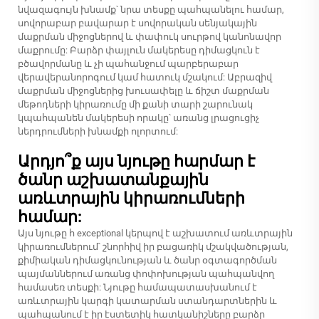
նվազագույն խնամք՝ նրա տեսքը պահպանելու համար,
սովորաբար բավարար է սովորական սենյակային
մաքրման միջոցներով և փափուկ սուրթով կանոնավոր
մաքրումը: Բարձր փայլուն մակերեսը դիմացկուն է
բծավորմանը և չի պահանջում պարբերաբար
վերավերանորոգում կամ հատուկ մշակում: Աբրազիվ
մաքրման միջոցներից խուսափելը և ճիշտ մաքրման
մեթոդների կիրառումը մի քանի տարի շարունակ
կպահպանեն մակերեսի որակը՝ առանց լրացուցիչ
ներդրումների խնամքի ոլորտում:
Արդյո՞ք այս նյութը հարմար է
ծանր աշխատանքային
առևտրային կիրառումների
համար:
Այս նյութը հ exceptional կերպով է աշխատում առևտրային
կիրառումներում՝ շնորհիվ իր բացառիկ մշակվածության,
քիմիական դիմացկունության և ծանր օգտագործման
պայմաններում առանց փոփոխության պահպանվող
համասեռ տեսքի: Նյութը համապատասխանում է
առևտրային կարգի կատարման ստանդարտներին և
պահպանում է իր էստետիկ հատկանիշները բարձր