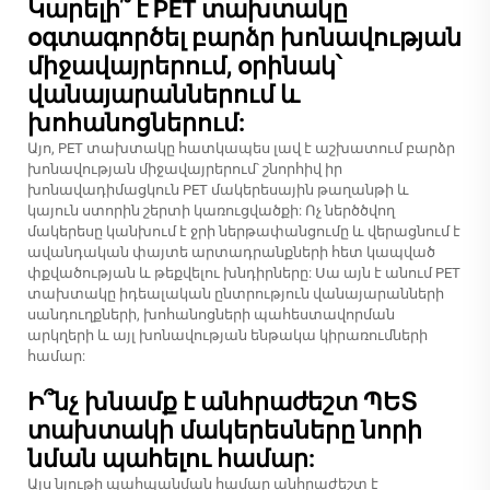
Կարելի՞ է PET տախտակը
օգտագործել բարձր խոնավության
միջավայրերում, օրինակ՝
վանայարաններում և
խոհանոցներում:
Այո, PET տախտակը հատկապես լավ է աշխատում բարձր
խոնավության միջավայրերում՝ շնորհիվ իր
խոնավադիմացկուն PET մակերեսային թաղանթի և
կայուն ստորին շերտի կառուցվածքի: Ոչ ներծծվող
մակերեսը կանխում է ջրի ներթափանցումը և վերացնում է
ավանդական փայտե արտադրանքների հետ կապված
փքվածության և թեքվելու խնդիրները: Սա այն է անում PET
տախտակը իդեալական ընտրություն վանայարանների
սանդուղքների, խոհանոցների պահեստավորման
արկղերի և այլ խոնավության ենթակա կիրառումների
համար:
Ի՞նչ խնամք է անհրաժեշտ ՊԵՏ
տախտակի մակերեսները նորի
նման պահելու համար:
Այս նյութի պահպանման համար անհրաժեշտ է