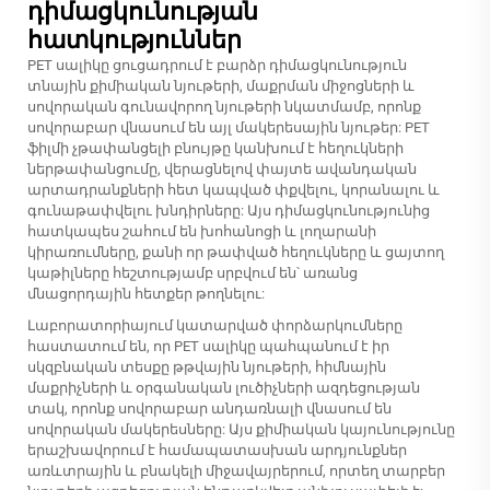
դիմացկունության
հատկություններ
PET սալիկը ցուցադրում է բարձր դիմացկունություն
տնային քիմիական նյութերի, մաքրման միջոցների և
սովորական գունավորող նյութերի նկատմամբ, որոնք
սովորաբար վնասում են այլ մակերեսային նյութեր: PET
ֆիլմի չթափանցելի բնույթը կանխում է հեղուկների
ներթափանցումը, վերացնելով փայտե ավանդական
արտադրանքների հետ կապված փքվելու, կորանալու և
գունաթափվելու խնդիրները: Այս դիմացկունությունից
հատկապես շահում են խոհանոցի և լողարանի
կիրառումները, քանի որ թափված հեղուկները և ցայտող
կաթիլները հեշտությամբ սրբվում են՝ առանց
մնացորդային հետքեր թողնելու:
Լաբորատորիայում կատարված փորձարկումները
հաստատում են, որ PET սալիկը պահպանում է իր
սկզբնական տեսքը թթվային նյութերի, հիմնային
մաքրիչների և օրգանական լուծիչների ազդեցության
տակ, որոնք սովորաբար անդառնալի վնասում են
սովորական մակերեսները: Այս քիմիական կայունությունը
երաշխավորում է համապատասխան արդյունքներ
առևտրային և բնակելի միջավայրերում, որտեղ տարբեր