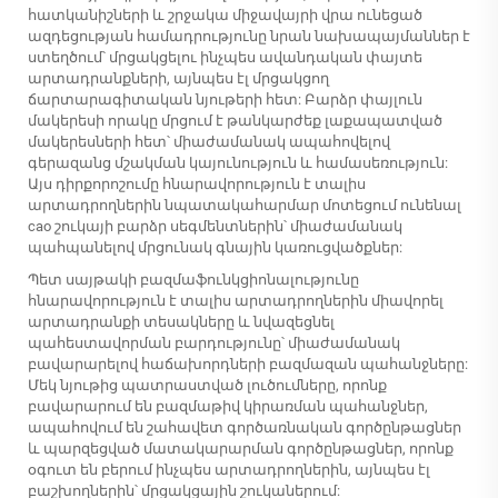
հատկանիշների և շրջակա միջավայրի վրա ունեցած
ազդեցության համադրությունը նրան նախապայմաններ է
ստեղծում՝ մրցակցելու ինչպես ավանդական փայտե
արտադրանքների, այնպես էլ մրցակցող
ճարտարագիտական նյութերի հետ: Բարձր փայլուն
մակերեսի որակը մրցում է թանկարժեք լաքապատված
մակերեսների հետ՝ միաժամանակ ապահովելով
գերազանց մշակման կայունություն և համասեռություն:
Այս դիրքորոշումը հնարավորություն է տալիս
արտադրողներին նպատակահարմար մոտեցում ունենալ
cao շուկայի բարձր սեգմենտներին՝ միաժամանակ
պահպանելով մրցունակ գնային կառուցվածքներ:
Պետ սայթակի բազմաֆունկցիոնալությունը
հնարավորություն է տալիս արտադրողներին միավորել
արտադրանքի տեսակները և նվազեցնել
պահեստավորման բարդությունը՝ միաժամանակ
բավարարելով հաճախորդների բազմազան պահանջները:
Մեկ նյութից պատրաստված լուծումները, որոնք
բավարարում են բազմաթիվ կիրառման պահանջներ,
ապահովում են շահավետ գործառնական գործընթացներ
և պարզեցված մատակարարման գործընթացներ, որոնք
օգուտ են բերում ինչպես արտադրողներին, այնպես էլ
բաշխողներին՝ մրցակցային շուկաներում: