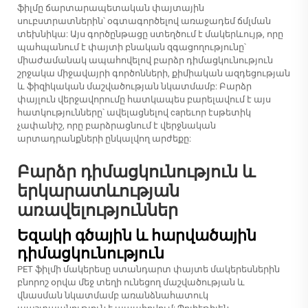
ֆիլմը ճարտարապետական փայտային
սուբստրատներին՝ օգտագործելով առաջադեմ ճմլման
տեխնիկա: Այս գործընթացը ստեղծում է մակերևույթ, որը
պահպանում է փայտի բնական զգացողությունը՝
միաժամանակ ապահովելով բարձր դիմացկունություն
շրջակա միջավայրի գործոնների, քիմիական ազդեցության
և ֆիզիկական մաշվածության նկատմամբ: Բարձր
փայլուն վերջավորումը հատկապես բարելավում է այս
հատկությունները՝ ավելացնելով caրեւոր էսթետիկ
չափանիշ, որը բարձրացնում է վերջնական
արտադրանքների ընկալվող արժեքը:
Բարձր դիմացկունություն և
երկարատևության
առավելություններ
Եզակի գծային և հարվածային
դիմացկունություն
PET ֆիլմի մակերեսը ստանդարտ փայտե մակերեսներին
բնորոշ օրվա մեջ տեղի ունեցող մաշվածության և
վնասման նկատմամբ առանձնահատուկ