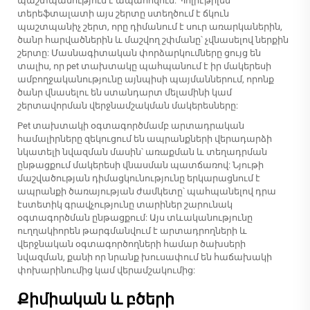
պաշտպանություն է ապահովում: Պոլիէթիլեն
տերեֆտալատի այս շերտը ստեղծում է ճկուն
պաշտպանիչ շերտ, որը դիմանում է սուր առարկաներին,
ծանր հարվածներին և մաշվող շփմանը՝ չվնասելով ներքին
շերտը: Մասնագիտական փորձարկումները ցույց են
տալիս, որ pet տախտակը պահպանում է իր մակերեսի
ամբողջականությունը այնպիսի պայմաններում, որոնք
ծանր վնասելու են ստանդարտ մելամինի կամ
շերտավորման վերջնամշակման մակերեսները:
Pet տախտակի օգտագործմամբ արտադրական
համալիրները զեկուցում են ապրանքների վերադարձի
նկատելի նվազման մասին՝ առաքման և տեղադրման
ընթացքում մակերեսի վնասման պատճառով: Նյութի
մաշվածության դիմացկունությունը երկարացնում է
ապրանքի ծառայության ժամկետը՝ պահպանելով դրա
էստետիկ գրավչությունը տարիներ շարունակ
օգտագործման ընթացքում: Այս տևականությունը
ուղղակիորեն թարգմանվում է արտադրողների և
վերջնական օգտագործողների համար ծախսերի
նվազման, քանի որ նրանք խուսափում են հաճախակի
փոխարինումից կամ վերամշակումից:
Քիմիական և բծերի