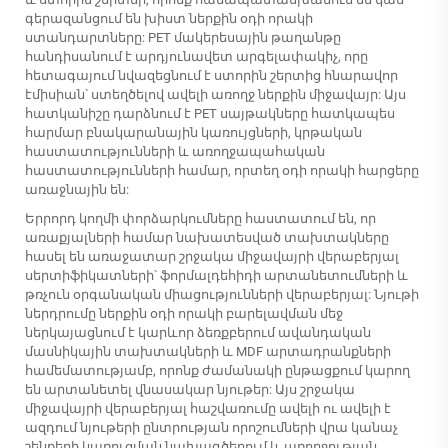
գերազանցում են խիստ ներքին օդի որակի
ստանդարտները: PET մակերեսային թաղանթը
հանդիսանում է արդյունավետ արգելափակիչ, որը
հետագայում նվազեցնում է ստորին շերտից հնարավոր
էմիսիան՝ ստեղծելով ավելի առողջ ներքին միջավայր: Այս
հատկանիշը դարձնում է PET սայթակները հատկապես
հարմար բնակարանային կառույցների, կրթական
հաստատությունների և առողջապահական
հաստատությունների համար, որտեղ օդի որակի հարցերը
առաջնային են:
Երրորդ կողմի փորձարկումները հաստատում են, որ
առաքյալների համար նախատեսված տախտակները
հասել են առաջատար շրջակա միջավայրի վերաբերյալ
սերտիֆիկատների՝ ֆորմալդեհիդի արտանետումների և
թռչուն օրգանական միացությունների վերաբերյալ: Նյութի
ներդրումը ներքին օդի որակի բարելավման մեջ
ներկայացնում է կարևոր ձեռքբերում ավանդական
մասնիկային տախտակների և MDF արտադրանքների
համեմատությամբ, որոնք ժամանակի ընթացքում կարող
են արտանետել վնասակար նյութեր: Այս շրջակա
միջավայրի վերաբերյալ հաշվառումը ավելի ու ավելի է
ազդում նյութերի ընտրության որոշումների վրա կանաչ
շենքերի կառուցման նախագծերում և առողջության