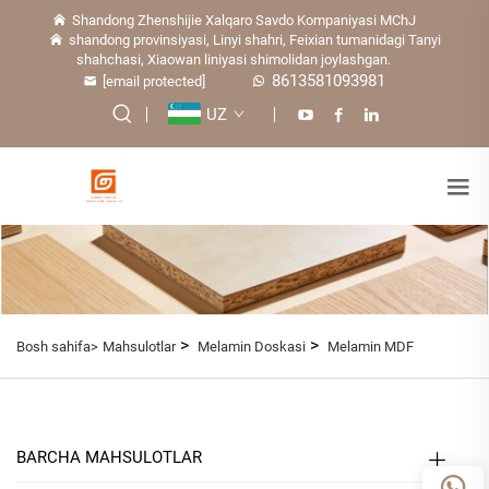
Shandong Zhenshijie Xalqaro Savdo Kompaniyasi MChJ
shandong provinsiyasi, Linyi shahri, Feixian tumanidagi Tanyi
shahchasi, Xiaowan liniyasi shimolidan joylashgan.
8613581093981
[email protected]
UZ
>
>
Bosh sahifa>
Mahsulotlar
Melamin Doskasi
Melamin MDF
BARCHA MAHSULOTLAR