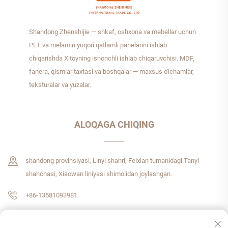
Shandong Zhenshijie — shkaf, oshxona va mebellar uchun
PET va melamin yuqori qatlamli panelarini ishlab
chiqarishda Xitoyning ishonchli ishlab chiqaruvchisi. MDF,
fanera, qismlar taxtasi va boshqalar — maxsus o'lchamlar,
teksturalar va yuzalar.
ALOQAGA CHIQING
shandong provinsiyasi, Linyi shahri, Feixian tumanidagi Tanyi
shahchasi, Xiaowan liniyasi shimolidan joylashgan.
+86-13581093981
[email protected]