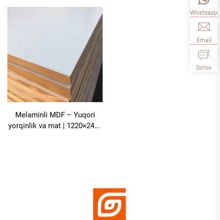
Whatsapp
Email
So'rov
Melaminli MDF – Yuqori
yorqinlik va mat | 1220×2440
mm | Boy ranglar | PUR
issiqlikda eriydigan
qoʻshimcha birikma |
Oshxona shkafchalar uchun
formaldegid miqdori past