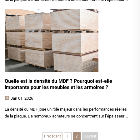
la finition de la surface, mais la densité influence directement la
résistance, le poids, la tenue des vis et la durabilité à long terme. Cet
article vise à expliquer...
Quelle est la densité du MDF ? Pourquoi est-elle
importante pour les meubles et les armoires ?
Jan 01, 2026
La densité du MDF joue un rôle majeur dans les performances réelles
de la plaque. De nombreux acheteurs se concentrent sur l’épaisseur et
la finition de la surface, mais la densité influence directement la
résistance, le poids, la tenue des vis et la durabilité à long terme. Cet
Précédent
1
2
Suivant
article explique ce qu’est le M...