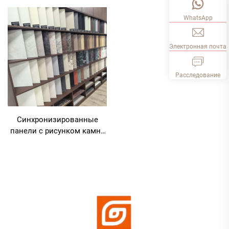
WhatsApp
Электронная почта
Расследование
Синхронизированные
панели с рисунком камня
и древесной текстурой |
Итальянские
высококлассные
комбинированные
масляные цифровые
печатные декоративные
плиты | кромка того же
цвета | коллекция люкс-