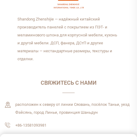
плит для мебели без
покраски
Shandong Zhenshijie — надёжный китайский
производитель панелей с покрытием из ПЭТ- и
меламинового шпона для корпусной мебели, кухонь
и другой мебели. ДСП, фанера, ДСтП и другие
материалы — нестандартные размеры, текстуры и
отделки.
СВЯЖИТЕСЬ С НАМИ
расположен к северу от линии Сяовань, посёлок Таньи, уезд
Фэйсянь, город Линьи, провинция Шаньдун
+86-13581093981