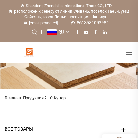
Shandong Zhenshijie International Trade CO., LTD
расположен к северу от линии Сяовань, посёлок Таньи, уезд
Фэйсянь, город Линьи, провинция Шаньдун
8613581093981
[email protected]
RU
>
Главная>
Продукция
О-Кутюр
ВСЕ ТОВАРЫ