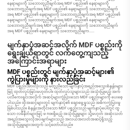
နေရာများကို သဘောတူညီချက်အရ MDF ပစ္စည်း၏ နေရာများကို
သဘောတူညီချက်အရ MDF ပစ္စည်း၏ နေရာများကို သဘောတူညီချက်
အရ MDF ပစ္စည်း၏ နေရာများကို သဘောတူညီချက်အရ MDF ပစ္စည်း၏
နေရာများကို သဘောတူညီချက်အရ MDF ပစ္စည်း၏ နေရာများကို
သဘောတူညီချက်အရ MDF ပစ္စည်း၏ နေရာများကို သဘောတူညီချက်
အရ MDF ပစ္စည်း၏ နေရာများကို သဘောတူညီချက......
မျက်နှာပုံအဆင့်အလိုက် MDF ပစ္စည်းကို
ရွေးချယ်ရာတွင် လက်တွေ့ကျသည့်
အကြောင်းအရာများ
MDF ပစ္စည်းတွင် မျက်နှာပုံအဆင့်များ၏
ကွဲပြားမှုများကို နားလည်ခြင်း
MDF ပစ္စည်းအားလုံးသည် မတူညီသော မျက်နှာပုံအရည်အသွေးစံနှုန်းများ
ဖြင့် ထုတ်လုပ်ခြင်းမဟုတ်ပါ။ ထုတ်လုပ်သူများသည် အသုံးပြုမည့် အက်
ပလီကေးရှင်းအလိုက် အဆင့်များကွဲပြားသော MDF ပစ္စည်းများကို ပေးစေ့
ပါသည်။ ထိုအဆင့်များတွင် မျက်နှာပုံ၏ ချောမွေ့မှုသည် အဓိကကွဲပြားမှု
ဖြစ်ပါသည်။ စံနှုန်းအတိုင်းသော MDF ပစ္စည်းသည် မျက်နှာပုံပေါ်တွင် ထူ
သော လမီနိတ်များဖြင့် ဖ покရှိမည့် အသုံးပြုမှုများ သို့မဟုတ် အဆုံးသတ်
အရည်အသွေးလိုအပ်ချက်များသည် အလယ်အလတ်အဆင့်ရှိသည့်
အသုံးပြုမှုများအတွက် သင့်တော်ပါသည်။