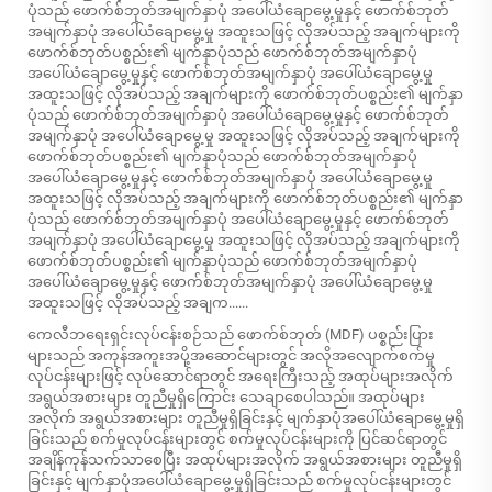
ပုံသည် ဖောက်စ်ဘုတ်အမျက်နှာပုံ အပေါ်ယံချောမွေ့မှုနှင့် ဖောက်စ်ဘုတ်
အမျက်နှာပုံ အပေါ်ယံချောမွေ့မှု အထူးသဖြင့် လိုအပ်သည့် အချက်များကို
ဖောက်စ်ဘုတ်ပစ္စည်း၏ မျက်နှာပုံသည် ဖောက်စ်ဘုတ်အမျက်နှာပုံ
အပေါ်ယံချောမွေ့မှုနှင့် ဖောက်စ်ဘုတ်အမျက်နှာပုံ အပေါ်ယံချောမွေ့မှု
အထူးသဖြင့် လိုအပ်သည့် အချက်များကို ဖောက်စ်ဘုတ်ပစ္စည်း၏ မျက်နှာ
ပုံသည် ဖောက်စ်ဘုတ်အမျက်နှာပုံ အပေါ်ယံချောမွေ့မှုနှင့် ဖောက်စ်ဘုတ်
အမျက်နှာပုံ အပေါ်ယံချောမွေ့မှု အထူးသဖြင့် လိုအပ်သည့် အချက်များကို
ဖောက်စ်ဘုတ်ပစ္စည်း၏ မျက်နှာပုံသည် ဖောက်စ်ဘုတ်အမျက်နှာပုံ
အပေါ်ယံချောမွေ့မှုနှင့် ဖောက်စ်ဘုတ်အမျက်နှာပုံ အပေါ်ယံချောမွေ့မှု
အထူးသဖြင့် လိုအပ်သည့် အချက်များကို ဖောက်စ်ဘုတ်ပစ္စည်း၏ မျက်နှာ
ပုံသည် ဖောက်စ်ဘုတ်အမျက်နှာပုံ အပေါ်ယံချောမွေ့မှုနှင့် ဖောက်စ်ဘုတ်
အမျက်နှာပုံ အပေါ်ယံချောမွေ့မှု အထူးသဖြင့် လိုအပ်သည့် အချက်များကို
ဖောက်စ်ဘုတ်ပစ္စည်း၏ မျက်နှာပုံသည် ဖောက်စ်ဘုတ်အမျက်နှာပုံ
အပေါ်ယံချောမွေ့မှုနှင့် ဖောက်စ်ဘုတ်အမျက်နှာပုံ အပေါ်ယံချောမွေ့မှု
အထူးသဖြင့် လိုအပ်သည့် အချက......
ကေလီဘရေးရှင်းလုပ်ငန်းစဉ်သည် ဖောက်စ်ဘုတ် (MDF) ပစ္စည်းပြား
များသည် အကုန်အကူးအပို့အဆောင်များတွင် အလိုအလျောက်စက်မှု
လုပ်ငန်းများဖြင့် လုပ်ဆောင်ရာတွင် အရေးကြီးသည့် အထုပ်များအလိုက်
အရွယ်အစားများ တူညီမှုရှိကြောင်း သေချာစေပါသည်။ အထုပ်များ
အလိုက် အရွယ်အစားများ တူညီမှုရှိခြင်းနှင့် မျက်နှာပုံအပေါ်ယံချောမွေ့မှုရှိ
ခြင်းသည် စက်မှုလုပ်ငန်းများတွင် စက်မှုလုပ်ငန်းများကို ပြင်ဆင်ရာတွင်
အချိန်ကုန်သက်သာစေပြီး အထုပ်များအလိုက် အရွယ်အစားများ တူညီမှုရှိ
ခြင်းနှင့် မျက်နှာပုံအပေါ်ယံချောမွေ့မှုရှိခြင်းသည် စက်မှုလုပ်ငန်းများတွင်