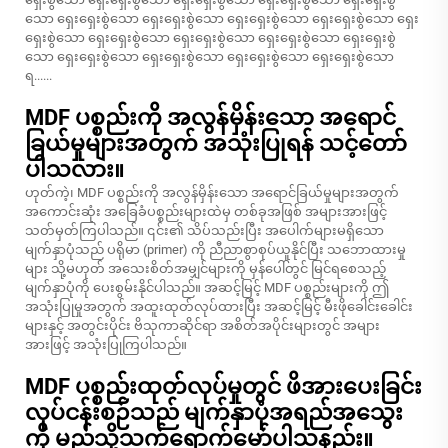
သော ရှေးရှေးစွဲသော ရှေးရှေးစွဲသော ရှေးရှေးစွဲသော ရှေးရှေးစွဲသော ရှေး
ရှေးစွဲသော ရှေးရှေးစွဲသော ရှေးရှေးစွဲသော ရှေးရှေးစွဲသော ရှေးရှေးစွဲ
သော ရှေးရှေးစွဲသော ရှေးရှေးစွဲသော ရှေးရှေးစွဲသော ရှေးရှေးစွဲသော
ရ......
MDF ပစ္စည်းကို အလွန်မှိန်းသော အရောင်
ခြယ်မှုများအတွက် အသုံးပြုရန် သင့်တော်
ပါသလား။
ဟုတ်ကဲ့၊ MDF ပစ္စည်းကို အလွန်မှိန်းသော အရောင်ခြယ်မှုများအတွက်
အကောင်းဆုံး အခြေခံပစ္စည်းများထဲမှ တစ်ခုအဖြစ် အများအားဖြင့်
သတ်မှတ်ကြပါသည်။ ၎င်း၏ သိပ်သည်းပြီး အပေါက်များမရှိသော
မျက်နှာပုံသည် ပရိုမာ (primer) ကို ညီညာစွာစုပ်ယူနိုင်ပြီး သဘောထားမှု
များ သို့မဟုတ် အသေးစိတ်အမျှင်များကို မှန်ပေါ်တွင် မြင်ရစေသည့်
မျက်နှာပုံကို ပေးစွမ်းနိုင်ပါသည်။ အဆင့်မြင့် MDF ပစ္စည်းများကို ဤ
အသုံးပြုမှုအတွက် အထူးထုတ်လုပ်ထားပြီး အဆင့်မြင့် မီးဖိုခေါင်းခေါင်း
များနှင့် အတွင်းပိုင်း ဗိသုကာဆိုင်ရာ အစိတ်အပိုင်းများတွင် အများ
အားဖြင့် အသုံးပြုကြပါသည်။
MDF ပစ္စည်းထုတ်လုပ်မှုတွင် ဖိအားပေးခြင်း
လုပ်ငန်းစဉ်သည် မျက်နှာပုံအရည်အသွေး
ကို မည်သို့သက်ရောက်မော်ပါသနည်း။