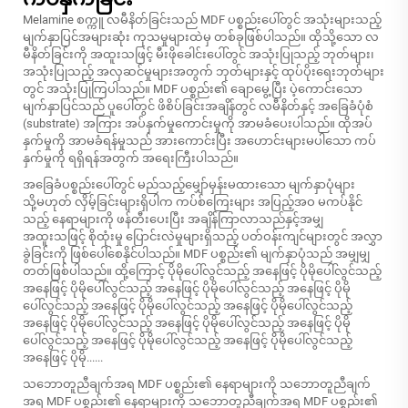
Melamine စက္ကူ လမီနိတ်ခြင်းသည် MDF ပစ္စည်းပေါ်တွင် အသုံးများသည့်
မျက်နှာပြင်အများဆုံး ကုသမှုများထဲမှ တစ်ခုဖြစ်ပါသည်။ ထိုသို့သော လ
မီနိတ်ခြင်းကို အထူးသဖြင့် မီးဖိုခေါင်းပေါ်တွင် အသုံးပြုသည့် ဘုတ်များ၊
အသုံးပြုသည့် အလှဆင်မှုများအတွက် ဘုတ်များနှင့် ထုပ်ပိုးရေးဘုတ်များ
တွင် အသုံးပြုကြပါသည်။ MDF ပစ္စည်း၏ ချောမွေ့ပြီး ပဲ့ကောင်းသော
မျက်နှာပြင်သည် ပူပေါ်တွင် ဖိစိပ်ခြင်းအချိန်တွင် လမီနိတ်နှင့် အခြေခံပုံစံ
(substrate) အကြား အပ်နှက်မှုကောင်းမှုကို အာမခံပေးပါသည်။ ထိုအပ်
နှက်မှုကို အာမခံရန်မှုသည် အားကောင်းပြီး အဟောင်းများမပါသော ကပ်
နှက်မှုကို ရရှိရန်အတွက် အရေးကြီးပါသည်။
အခြေခံပစ္စည်းပေါ်တွင် မည်သည့်မျှော်မှန်းမထားသော မျက်နှာပုံများ
သို့မဟုတ် လှိမ့်ခြင်းများရှိပါက ကပ်စ်ကြေးများ အပြည့်အဝ မကပ်နိုင်
သည့် နေရာများကို ဖန်တီးပေးပြီး အချိန်ကြာလာသည်နှင့်အမျှ
အထူးသဖြင့် စိုထုံးမှု ပြောင်းလဲမှုများရှိသည့် ပတ်ဝန်းကျင်များတွင် အလွှာ
ခွဲခြင်းကို ဖြစ်ပေါ်စေနိုင်ပါသည်။ MDF ပစ္စည်း၏ မျက်နှာပုံသည် အမျှမျှ
တတ်ဖြစ်ပါသည်။ ထို့ကြောင့် ပိုမိုပေါ်လွင်သည့် အနေဖြင့် ပိုမိုပေါ်လွင်သည့်
အနေဖြင့် ပိုမိုပေါ်လွင်သည့် အနေဖြင့် ပိုမိုပေါ်လွင်သည့် အနေဖြင့် ပိုမို
ပေါ်လွင်သည့် အနေဖြင့် ပိုမိုပေါ်လွင်သည့် အနေဖြင့် ပိုမိုပေါ်လွင်သည့်
အနေဖြင့် ပိုမိုပေါ်လွင်သည့် အနေဖြင့် ပိုမိုပေါ်လွင်သည့် အနေဖြင့် ပိုမို
ပေါ်လွင်သည့် အနေဖြင့် ပိုမိုပေါ်လွင်သည့် အနေဖြင့် ပိုမိုပေါ်လွင်သည့်
အနေဖြင့် ပိုမို......
သဘောတူညီချက်အရ MDF ပစ္စည်း၏ နေရာများကို သဘောတူညီချက်
အရ MDF ပစ္စည်း၏ နေရာများကို သဘောတူညီချက်အရ MDF ပစ္စည်း၏