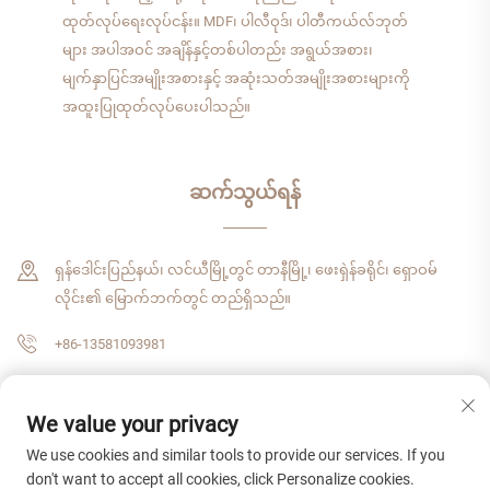
ထုတ်လုပ်ရေးလုပ်ငန်း။ MDF၊ ပါလီဝုဒ်၊ ပါတီကယ်လ်ဘုတ်
များ အပါအဝင် အချိန်နှင့်တစ်ပါတည်း အရွယ်အစား၊
မျက်နှာပြင်အမျိုးအစားနှင့် အဆုံးသတ်အမျိုးအစားများကို
အထူးပြုထုတ်လုပ်ပေးပါသည်။
ဆက်သွယ်ရန်
ရှန်ဒေါင်းပြည်နယ်၊ လင်ယီမြို့တွင် တာနီမြို့၊ ဖေးရှဲန်ခရိုင်၊ ရှောဝမ်
လိုင်း၏ မြောက်ဘက်တွင် တည်ရှိသည်။
+86-13581093981
[email protected]
We value your privacy
We use cookies and similar tools to provide our services. If you
don't want to accept all cookies, click Personalize cookies.
မူပိုင်ခွင့် © ၂၀၂၆ ရှမ်ဒေါင်း ဇံရှီဂျီ အန်တာနေရှင်နယ် ထရေးဒ် ကုမ္ပဏီ၊ လီမိတက် ၊