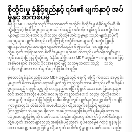
စိုထိုင်းမှု ခံနိုင်ရည်နှင့် ၎င်း၏ မျက်နှာပုံ အပ်
မှုနှင့် ဆက်စပ်မှု
စံနှုန်း MDF ပစ္စည်းသည် သဘောတော်အတိုင်း စိုထိုင်းမှု ခံနိုင်ရည်မရှိပါ၊
ထို့ကြောင့် စိုထိုင်းမှုများ များပေါက်သည့် ပတ်ဝန်းကျင်တွင် ထားရှိပါက
ပြားများသည် ဖောင်းပွပါသည်။ ထိုသို့ဖောင်းပွမှုများသည် မျက်နှာပုံကို
ချောမှုများ ပျက်ပါသည်။ ထို့ကြောင့် အပိုင်းအစများကို အသုံးပြုရန်
မျက်နှာပုံအပိုင်းအစများ ပျက်စီးပါသည်။ မီးဖိုခေါင်း၊ ရေချိုးခန်း
သို့မဟုတ် အခြားသော စိုထိုင်းမှုများ များပေါက်သည့် ပတ်ဝန်းကျင်များ
တွင် အသုံးပြုရန် စိုထိုင်းမှု ခံနိုင်ရည်ရှိသော MDF ပစ္စည်း— အများအားဖြင့်
အစိမ်းရောင် အတွင်းပိုင်းအရောင်ဖြင့် သတ်မှတ်ထားသည့် — သည်
သင့်လျော်သော သတ်မှတ်ချက်ဖြစ်ပါသည်။
စိုထောင်မှုခံနိုင်ရည်ရှိသော MDF ပစ္စည်းတွင် ရေကို မကြိုက်သော အပိုစွမ်း
မှုများကို ဖိဘာ-ရီဆင် ရောစပ်မှုထဲသို့ ထည့်သွင်းထားပါသည်။ ထိုအပိုစွမ်း
မှုများသည် ရေစုပ်ယူမှုကို လျော့နည်းစေပြီး စိုစွတ်သော အခြေအနေများ
တွင် အထပ်အလုံး ဖောင်းလေးမှုကို ကန့်သတ်ပေးပါသည်။ ထိုသို့ဖောင်း
လေးမှုကို ကန့်သတ်ခြင်းဖြင့် ပေါ်ပေါ်လွင်လွင် မျက်နှာပုံသဏ္ဍာန်ကို အချိန်
ကြာမှုအတွင်း ထိန်းသိမ်းပေးပါသည်။ ထို့အတွက်ကြောင့် မျက်နှာ
ပုံသဏ္ဍာန်သည် မျော့ပေါ့သော အမျော့အမျော့ဖြစ်မှုကို မှုန်းမှုန်းသော အ
မျော့အမျော့ဖြစ်မှုကို မဖော်ပေးပါသည်။ ထို့အတွက်ကြော်င့် လမီနိတ်များ
သို့မဟုတ် အလွှာများသည် အခြေခံပစ္စည်း၏ ရှုပ်ထွေးမှုကြောင့် မှုန်းမှုန်း
သော အမျော့အမျော့ဖြစ်မှု သို့မဟုတ် ပေါက်ကွဲမှုများ မဖော်ပေးပါသည်။