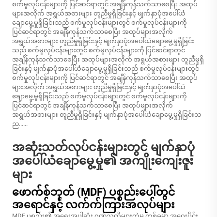
စက်မှုလုပ်ငန်းများကို ပြင်ဆင်ရာတွင် အချိန်ကုန်သက်သာစေပြီး အထုပ်
များအလိုက် အရွယ်အစားများ တူညီမှုရှိခြင်းနှင့် မျက်နှာပုံအပေါ်ယံ
ချောမွေ့မှုရှိခြင်းသည် စက်မှုလုပ်ငန်းများတွင် စက်မှုလုပ်ငန်းများကို
ပြင်ဆင်ရာတွင် အချိန်ကုန်သက်သာစေပြီး အထုပ်များအလိုက်
အရွယ်အစားများ တူညီမှုရှိခြင်းနှင့် မျက်နှာပုံအပေါ်ယံချောမွေ့မှုရှိခြင်း
သည် စက်မှုလုပ်ငန်းများတွင် စက်မှုလုပ်ငန်းများကို ပြင်ဆင်ရာတွင်
အချိန်ကုန်သက်သာစေပြီး အထုပ်များအလိုက် အရွယ်အစားများ တူညီမှုရှိ
ခြင်းနှင့် မျက်နှာပုံအပေါ်ယံချောမွေ့မှုရှိခြင်းသည် စက်မှုလုပ်ငန်းများတွင်
စက်မှုလုပ်ငန်းများကို ပြင်ဆင်ရာတွင် အချိန်ကုန်သက်သာစေပြီး အထုပ်
များအလိုက် အရွယ်အစားများ တူညီမှုရှိခြင်းနှင့် မျက်နှာပုံအပေါ်ယံ
ချောမွေ့မှုရှိခြင်းသည် စက်မှုလုပ်ငန်းများတွင် စက်မှုလုပ်ငန်းများကို
ပြင်ဆင်ရာတွင် အချိန်ကုန်သက်သာစေပြီး အထုပ်များအလိုက်
အရွယ်အစားများ တူညီမှုရှိခြင်းနှင့် မျက်နှာပုံအပေါ်ယံချောမွေ့မှုရှိခြင်းသ
ည......
အဆုံးသတ်လုပ်ငန်းများတွင် မျက်နှာပုံ
အပေါ်ယံချောမွေ့မှု၏ အကျိုးကျေးဇူး
များ
ဖောက်စ်ဘုတ် (MDF) ပစ္စည်းပေါ်တွင်
အရောင်နှင့် လက်က်ကြားအလုပ်များ
MDF ပစ္စည်း၏ အရေးအပါဆုံး ဂုဏ်သတ္တိများထဲမှ တစ်ခုမှာ အဝေးပိုင်း