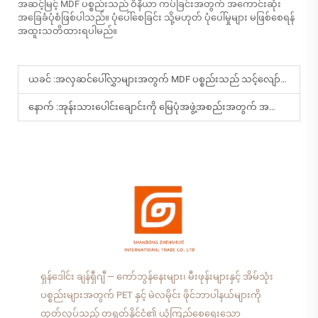
အဆင့်မြင့် MDF ပစ္စည်းသည် ဝိနီယာ ကပ်ခြင်းအတွက် အကောင်းဆုံး
အခြေခံပုံစံဖြစ်ပါသည်။ ပုံပေါ်စေခြင်း သို့မဟုတ် ပုံပေါ်မှုများ မဖြစ်စေရန်
အထူးသတိထားရပါမည်။
ယခင် :
အလှဆင်ပေါ်လွှာများအတွက် MDF ပစ္စည်းသည် သင့်လျော်ပါသလား။
နောက် :
အုန်းသားပေါင်းချောင်းကို မြေပုံအဖွဲ့အစည်းအတွက် အကောင်းဆုံးအထူမည်မည်လဲ။
ရှန်ဒေါင်း ချန်ရှီဂျီ — ကော်ဘွန်နေးများ၊ မီးဖုန်းများနှင့် အိမ်သုံး
ပစ္စည်းများအတွက် PET နှင့် မဲလမိုင်း ဖိုင်ဘာပါနယ်များကို
ထုတ်လုပ်သည့် တရုတ်နိုင်ငံ၏ ယုံကြည်စေရေးသော