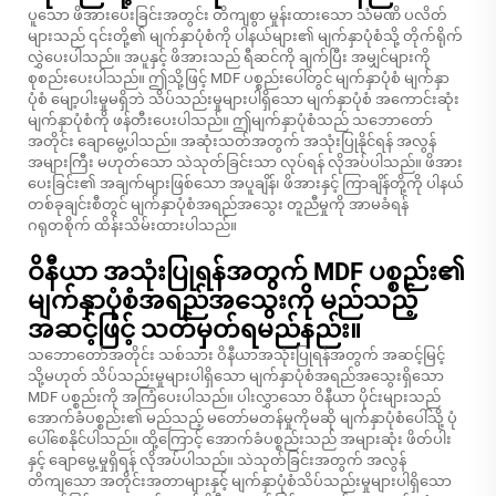
ပူသော ဖိအားပေးခြင်းအတွင်း တိကျစွာ မှုန်းထားသော သံမဏိ ပလိတ်
များသည် ၎င်းတို့၏ မျက်နှာပုံစံကို ပါနယ်များ၏ မျက်နှာပုံစံသို့ တိုက်ရိုက်
လွှဲပေးပါသည်။ အပူနှင့် ဖိအားသည် ရီဆင်ကို ချက်ပြီး အမျှင်များကို
စုစည်းပေးပါသည်။ ဤသို့ဖြင့် MDF ပစ္စည်းပေါ်တွင် မျက်နှာပုံစံ မျက်နှာ
ပုံစံ မျော့ပါးမှုမရှိဘဲ သိပ်သည်းမှုများပါရှိသော မျက်နှာပုံစံ အကောင်းဆုံး
မျက်နှာပုံစံကို ဖန်တီးပေးပါသည်။ ဤမျက်နှာပုံစံသည် သဘောတော်
အတိုင်း ချောမွေ့ပါသည်။ အဆုံးသတ်အတွက် အသုံးပြုနိုင်ရန် အလွန်
အများကြီး မဟုတ်သော သဲသုတ်ခြင်းသာ လုပ်ရန် လိုအပ်ပါသည်။ ဖိအား
ပေးခြင်း၏ အချက်များဖြစ်သော အပူချိန်၊ ဖိအားနှင့် ကြာချိန်တို့ကို ပါနယ်
တစ်ခုချင်းစီတွင် မျက်နှာပုံစံအရည်အသွေး တူညီမှုကို အာမခံရန်
ဂရုတစိုက် ထိန်းသိမ်းထားပါသည်။
ဝိနီယာ အသုံးပြုရန်အတွက် MDF ပစ္စည်း၏
မျက်နှာပုံစံအရည်အသွေးကို မည်သည့်
အဆင့်ဖြင့် သတ်မှတ်ရမည်နည်း။
သဘောတော်အတိုင်း သစ်သား ဝိနီယာအသုံးပြုရန်အတွက် အဆင့်မြင့်
သို့မဟုတ် သိပ်သည်းမှုများပါရှိသော မျက်နှာပုံစံအရည်အသွေးရှိသော
MDF ပစ္စည်းကို အကြံပေးပါသည်။ ပါးလွှာသော ဝိနီယာ ပိုင်းများသည်
အောက်ခံပစ္စည်း၏ မည်သည့် မတော်မတန်မှုကိုမဆို မျက်နှာပုံစံပေါ်သို့ ပုံ
ပေါ်စေနိုင်ပါသည်။ ထို့ကြောင့် အောက်ခံပစ္စည်းသည် အများဆုံး ဖိတ်ပါး
နှင့် ချောမွေ့မှုရှိရန် လိုအပ်ပါသည်။ သဲသုတ်ခြင်းအတွက် အလွန်
တိကျသော အတိုင်းအတာများနှင့် မျက်နှာပုံစံသိပ်သည်းမှုများပါရှိသော