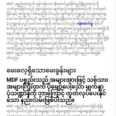
MDF ပစ္စည်းအတွက် မှန်ကန်သော စိုထောင်မှုခံနိုင်ရည်ရှိမှုအဆင့်ကို
သတ်မှတ်ခြင်းသည် မှန်ကန်သော မျက်နှာပုံသဏ္ဍာန်အဆင့်ကို သတ်မှတ်
ခြင်းနှင့် အတူတူပဲ အရေးကြီးပါသည်။ မျက်နှာပုံသဏ္ဍာန် အလွန်ချောမွေ့
သော ပေါ်ပေါ်လွင်လွင် မျက်နှာပုံသဏ္ဍာန်ရှိသော ပေါ်ပေါ်လွင်လွင် မျက်နှာ
ပုံသဏ္ဍာန်သည် ဖောင်းလေးမှုကို ဖော်ပေးပါသည်။
ဝန်ဆောင်မှု
ထိုပေါ်
ပေါ်လွင်လွင် မျက်နှာပုံသဏ္ဍာန်သည် အရည်အသွေးမှုန်းမှုန်းသော အဖြေကို
နောက်ဆုံးတွင် မပေးနိုင်ပါသည်။ ထိုပေါ်ပေါ်လွင်လွင် မျက်နှာပုံသဏ္ဍာန်
သည် အရည်အသွေးမှုန်းမှုန်းသော အဖြေကို ပေးရန် ရည်ရွယ်ထားခြင်းဖြစ်
ပါသည်။ မျက်နှာပုံသဏ္ဍာန်အဆင့်နှင့် စိုထောင်မှုခံနိုင်ရည်ရှိမှုအဆင့်ကို
အသုံးပြုမည့် နေရာအခြေအနေနှင့် ကိုက်ညီအောင် သတ်မှတ်ခြင်းသည်
MDF ပစ္စည်းအတွက် အပြည့်အစုံသော သတ်မှတ်ခြင်းနည်းလမ်းဖြစ်
ပါသည်။
မေးလေ့ရှိသောမေးခွန်းများ
MDF ပစ္စည်းသည် အများအားဖြင့် သစ်သား
အများကြီးထက် ပိုမျော့ပေါ့သော မျက်နှာ
ပုံသဏ္ဍာန်ကို ဘာကြောင့် ထုတ်လုပ်ပေးနိုင်
သော နည်းလမ်းဖြစ်ပါသည်။
MDF ပစ္စည်းကို သစ်သားအမှုန်များကို အဆင့်မြင့်ပြုလုပ်ထားခြင်းဖြင့်
ထုတ်လုပ်ပါသည်။ ထိုအမှုန်များကို ရှေးရှေးစွဲသော ရှေးရှေးစွဲသော ရှေး
ရှေးစွဲသော ရှေးရှေးစွဲသော ရှေးရှေးစွဲသော ရှေးရှေးစွဲသော ရှေးရှေးစွဲ