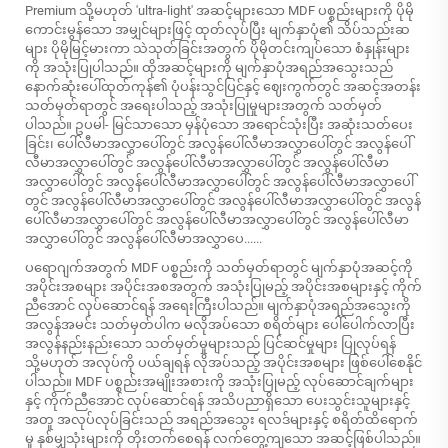
Premium သို့မဟုတ် 'ultra-light' အဆင့်များသော MDF ပစ္စည်းများကို ပိုမို
ကောင်းမွန်သော အမျှင်များဖြင့် ထုတ်လုပ်ပြီး မျက်နှာပုံ၏ သိပ်သည်းဆ
များ ပိုမိုမြင့်မားကာ သဲသုတ်ခြင်းအတွက် ပိုမိုတင်းကျပ်သော စံနှုန်းများ
ကို အသုံးပြုပါသည်။ ထိုအဆင့်များကို မျက်နှာပုံအရည်အသွေးသည်
နောက်ဆုံးပေါ်ထုတ်ကုန်၏ ပုံပန်းသွင်ပြင်နှင့် ဈေးကွက်တွင် အဆင့်အတန်း
သတ်မှတ်ရာတွင် အရေးပါသည့် အသုံးပြုမှုများအတွက် သတ်မှတ်
ပါသည်။ ဥပမါ- မြင်သာသော မှန်ပုံသော အရောင်သုံးပြီး အဆုံးသတ်ပေး
ခြင်း၊ ပေါ်လီမာအလွှာပေါ်တွင် အလွန်ပေါ်လီမာအလွှာပေါ်တွင် အလွန်ပေါ်
လီမာအလွှာပေါ်တွင် အလွန်ပေါ်လီမာအလွှာပေါ်တွင် အလွန်ပေါ်လီမာ
အလွှာပေါ်တွင် အလွန်ပေါ်လီမာအလွှာပေါ်တွင် အလွန်ပေါ်လီမာအလွှာပေါ်
တွင် အလွန်ပေါ်လီမာအလွှာပေါ်တွင် အလွန်ပေါ်လီမာအလွှာပေါ်တွင် အလွန်
ပေါ်လီမာအလွှာပေါ်တွင် အလွန်ပေါ်လီမာအလွှာပေါ်တွင် အလွန်ပေါ်လီမာ
အလွှာပေါ်တွင် အလွန်ပေါ်လီမာအလွှာပေ......
ပရောဂျက်အတွက် MDF ပစ္စည်းကို သတ်မှတ်ရာတွင် မျက်နှာပုံအဆင့်ကို
အပိုင်းအစများ အပိုင်းအစအတွက် အသုံးပြုမည့် အပိုင်းအစများနှင့် ကိုက်
ညီအောင် လုပ်ဆောင်ရန် အရေးကြီးပါသည်။ မျက်နှာပုံအရည်အသွေးကို
အလွန်အမင်း သတ်မှတ်ပါက မလိုအပ်သော စရိတ်များ ပေါ်ပေါက်လာပြီး
အလွန်နည်းနည်းသော သတ်မှတ်မှုများသည် ပြင်ဆင်မှုများ ပြုလုပ်ရန်
သို့မဟုတ် အလုပ်ကို ပယ်ချရန် လိုအပ်သည့် အပိုင်းအစများ ဖြစ်ပေါ်စေနိုင်
ပါသည်။ MDF ပစ္စည်းအမျိုးအစားကို အသုံးပြုမည့် လုပ်ဆောင်ချက်များ
နှင့် ကိုက်ညီအောင် လုပ်ဆောင်ရန် အသိပညာရှိသော ပေးသွင်းသူများနှင့်
အတူ အလုပ်လုပ်ခြင်းသည် အရည်အသွေး ရလဒ်များနှင့် စရိတ်ထိရောက်
မှု နှစ်မျှသုံးများကို တိုးတက်စေရန် လက်တွေ့ကျသော အဆင့်ဖြစ်ပါသည်။