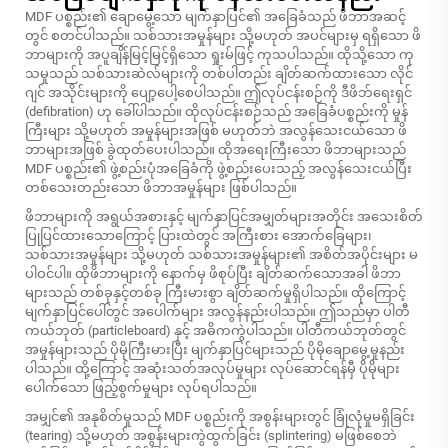
MDF ပစ္စည်း၏ ချောမွေ့သော မျက်နှာပြင်၏ အခြေခံသည် ဖိဘာအဆင့်
တွင် စတင်ပါသည်။ သစ်သားအမှုန်များ သို့မဟုတ် အပင်များမှ ရရှိသော ဖိ
ဘာများကို အပူချိန်မြင့်မြင့်ရှိသော ရှုးမ်ဖြင့် ကုသပါသည်။ ထိုသို့သော ကု
သမှုသည် သစ်သားဆဲလ်များကို တစ်ပါတည်း ချိတ်ဆက်ထားသော လိုင်
ဂျင် အသိုင်းများကို ပျော့ပေါ့စေပါသည်။ ဤလုပ်ငန်းစဉ်ကို ဒီဖိဘ်ရေးရှင်
(defibration) ဟု ခေါ်ပါသည်။ ထိုလုပ်ငန်းစဉ်သည် အခြေခံပစ္စည်းကို မှုန်
ကြီးများ သို့မဟုတ် အမှုန်များအဖြစ် မဟုတ်ဘဲ အလွန်သေးငယ်သော ဖိ
ဘာများအဖြစ် ခွဲထုတ်ပေးပါသည်။ ထိုအရေးကြီးသော ဖိဘာများသည်
MDF ပစ္စည်း၏ ဖွဲ့စည်းပုံအခြေခံကို ဖွဲ့စည်းပေးသည့် အလွန်သေးငယ်ပြီး
တစ်သေးတည်းသော ဖိဘာအမှုန်များ ဖြစ်ပါသည်။
ဖိဘာများကို အရွယ်အစားနှင့် မျက်နှာပြင်အမျှတ်များအတိုင်း အသေးစိတ်
ပြုပြင်ထားသောကြောင့် ပြားထဲတွင် အကြီးစား အောက်ခြေများ၊
သစ်သားအမှုန်များ သို့မဟုတ် သစ်သားအမှုန်များ၏ အစိတ်အပိုင်းများ မ
ပါဝင်ပါ။ ထိုဖိဘာများကို နောက်မှ ဖိစုပ်ပြီး ချိတ်ဆက်သောအခါ ဖိဘာ
များသည် တစ်ခုနှင့်တစ်ခု ကြီးမားစွာ ချိတ်ဆက်မှုရှိပါသည်။ ထိုကြောင့်
မျက်နှာပြင်ပေါ်တွင် အပေါက်များ အလွန်နည်းပါသည်။ ဤသည်မှာ ပါတီ
ကယ်ဘုတ် (particleboard) နှင့် အဓိကကွဲပါသည်။ ပါတီကယ်ဘုတ်တွင်
အမှုန်များသည် ပိုမိုကြီးမားပြီး မျက်နှာပြင်များသည် ပိုမိုချောမွေ့မှုနည်း
ပါသည်။ ထို့ကြောင့် အဆုံးသတ်အလုပ်မှုများ လုပ်ဆောင်ရန်မှီ ပိုမိုများ
ပေါက်သော ဖြည့်စွက်မှုများ လုပ်ရပါသည်။
အမျှင်၏ အနုစိတ်မှုသည် MDF ပစ္စည်းကို အစွန်းများတွင် ခြုံလုံမှုမရှိခြင်း
(tearing) သို့မဟုတ် အစွန်းများကွဲထွက်ခြင်း (splintering) မဖြစ်စေဘဲ