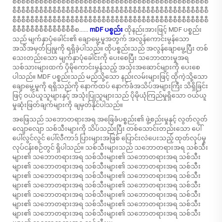
စီစီစီစီစီစီစီစီစီစီစီစီစီစီစီစီစီစီစီစီစီစီစီစီစီစီစီစီစီစီစီစီစီစီစီစီစီစီစီစီစီစီစီစီ
စီစီစီစီစီစီစီစီစီစီစီစီစီစီစီစီစီစီစီစီစီစီစီစီစီစီစီစီစီစီစီစီစီစီစီစီစီစီစီစီစီစီစီစီ
စီစီစီစီစီစီစီစီစီစီစီစီစီစီစီစီစီစီစီစီစီစီစီစီစီစီစီစီစီစီစီစီစီစီစီစီစီစီစီစီစီစီစီစီ
စီစီစီစီစီစီစီစီစီစီစီစီစီစီစ......
mDF ပစ္စည်း
ထိုနည်းအားဖြင့် MDF ပစ္စည်း
သည် မျက်နှာပုံခေါင်း၏ ချောမွေ့မှုအတွက် အလွန်ကောင်းမွန်သော
အသိအမှတ်ပြုမှုကို ရရှိခဲ့ပါသည်။ ထိုပစ္စည်းသည် အလွန်ချောမွေ့ပြီး တစ်
သေးတည်းသော မျက်နှာပုံခေါင်းကို ပေးစေပြီး သဘောထားမှုအရ
သစ်သားများထက် ပိုမိုကောင်းမွန်သည့် အသုံးအဆောင်များကို ပေးစေ
ပါသည်။ MDF ပစ္စည်းသည် မည်သို့သော နည်းလမ်းများဖြင့် ထိုကဲ့သို့သော
ချောမွေ့မှုကို ရရှိသည်ကို နောက်ထပ် နောက်ခံအသိပ်အများကြီး သိရှိခြင်း
ဖြင့် ဝယ်ယူသူများနှင့် အသုံးပြုသူများသည် ပိုမိုယုံကြည်မှုရှိသော ဝယ်ယူ
မှုဆုံးဖြတ်ချက်များကို ချမှတ်နိုင်ပါသည်။
အဖြေသည် သဘောတရားအရ အခြေခံပစ္စည်း၏ ဖွဲ့စည်းမှုနှင့် လွတ်လွတ်
လျောလျော သစ်သီးများကို သိပ်သည်းပြီး တစ်သောင်းတည်းသော ပေါ်
ပေါ်လွင်လွင် ပေါ်လီကာဒ် ပြားများအဖြစ် ပြောင်းလဲပေးသည့် ထုတ်လုပ်မှု
လုပ်ငန်းစဉ်တွင် ရှိပါသည်။ သစ်သီးများသည် သဘောတရားအရ သစ်သီး
များ၏ သဘောတရားအရ သစ်သီးများ၏ သဘောတရားအရ သစ်သီး
များ၏ သဘောတရားအရ သစ်သီးများ၏ သဘောတရားအရ သစ်သီး
များ၏ သဘောတရားအရ သစ်သီးများ၏ သဘောတရားအရ သစ်သီး
များ၏ သဘောတရားအရ သစ်သီးများ၏ သဘောတရားအရ သစ်သီး
များ၏ သဘောတရားအရ သစ်သီးများ၏ သဘောတရားအရ သစ်သီး
များ၏ သဘောတရားအရ သစ်သီးများ၏ သဘောတရားအရ သစ်သီး
များ၏ သဘောတရားအရ သစ်သီးများ၏ သဘောတရားအရ သစ်သီး