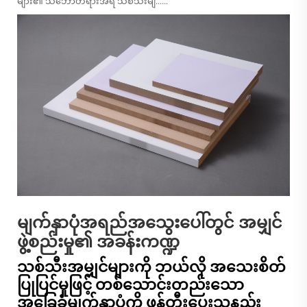
များ၏ သဘောတရားအရ သစ်သီးမျ......
မျက်နှာပုံအရည်အသွေးပေါ်တွင် အမျှင်
ဖွဲ့စည်းမှု၏ အခန်းကဏ္ဍ
သစ်သီးအမျှင်များကို ဘယ်လို အသေးစိတ်
ပြုပြင်မှုဖြင့် တစ်သောင်းတည်းသော
အခြေခံမျက်နှာပုံကို ဖန်တီးပေးသနည်း