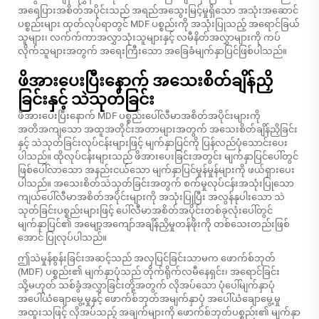
အရေပြားအစိတ်အပိုင်းသည် အရည်အသွေးမြင့်မှုရှိသော အသုံးအဆောင်
ပစ္စည်းများ ထုတ်လုပ်ရာတွင် MDF ပစ္စည်းကို အသုံးပြုသည့် အရောင်ခြယ်
သူများ၊ လက်က်ကာအလွှာသုံးသူများနှင့် လမီနိတ်အလွှာများကို ကပ်
လိုက်သူများအတွက် အရေးကြီးသော အခြေခံမျက်နှာပြင်ဖြစ်ပါသည်။
ဖိအားပေးပြီးနောက် အသေးစိတ်ချိန်ညှိ
ခြင်းနှင့် သဲသုတ်ခြင်း
ဖိအားပေးပြီးနောက် MDF ပစ္စည်းပေါ်လီမာအစိတ်အပိုင်းများကို
အတိအကျသော အထူအတိုင်းအတာများအတွက် အသေးစိတ်ချိန်ညှိခြင်း
နှင့် သဲသုတ်ခြင်းလုပ်ငန်းများဖြင့် မျက်နှာပြင်ကို ပြန်လည်ပုံသောင်းပေး
ပါသည်။ ထိုလုပ်ငန်းများသည် ဖိအားပေးခြင်းအတွင်း မျက်နှာပြင်ပေါ်တွင်
ဖြစ်ပေါ်လာသော အနည်းငယ်သော မျက်နှာပြင်မှုန်မှုန်များကို ဖယ်ရှားပေး
ပါသည်။ အသေးစိတ်သဲသုတ်ခြင်းအတွက် စက်မှုလုပ်ငန်းအသုံးပြုသော
ကျယ်ပေါ်လီမာအစိတ်အပိုင်းများကို အသုံးပြုပြီး အလွန်နုပါးသော သဲ
သုတ်ခြင်းပစ္စည်းများဖြင့် ပေါ်လီမာအစိတ်အပိုင်းတစ်ခုလုံးပေါ်တွင်
မျက်နှာပြင်၏ အမျော့အကျော်အချိန်ညှိမှုတန်ဖိုးကို တစ်သေးတည်းဖြစ်
အောင် ပြုလုပ်ပါသည်။
ဤသဲမှုန်စွန်းခြင်းအဆင့်သည် အလှပြင်ခြင်းသာမက ဖောက်စ်ဘုတ်
(MDF) ပစ္စည်း၏ မျက်နှာပုံသည် တိုက်ရိုက်လမီနေရှင်း၊ အရောင်ခြင်း
သို့မဟုတ် သစ်ခွံအလွှာခြင်းတို့အတွက် လိုအပ်သော ပုံပေါ်မျက်နှာပုံ
အပေါ်ယံချောမွေ့မှုနှင့် ဖောက်စ်ဘုတ်အမျက်နှာပုံ အပေါ်ယံချောမွေ့မှု
အထူးသဖြင့် လိုအပ်သည့် အချက်များကို ဖောက်စ်ဘုတ်ပစ္စည်း၏ မျက်နှာ