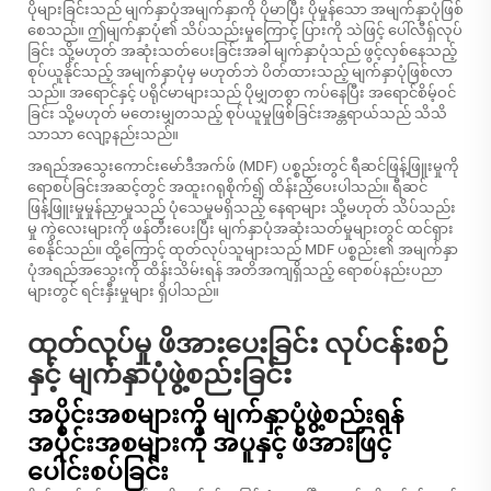
ပိုများခြင်းသည် မျက်နှာပုံအမျက်နှာကို ပိုမာပြီး ပိုမှုန်သော အမျက်နှာပုံဖြစ်
စေသည်။ ဤမျက်နှာပုံ၏ သိပ်သည်းမှုကြောင့် ပြားကို သဲဖြင့် ပေါ်လီရှ်လုပ်
ခြင်း သို့မဟုတ် အဆုံးသတ်ပေးခြင်းအခါ မျက်နှာပုံသည် ဖွင့်လှစ်နေသည့်
စုပ်ယူနိုင်သည့် အမျက်နှာပုံမှ မဟုတ်ဘဲ ပိတ်ထားသည့် မျက်နှာပုံဖြစ်လာ
သည်။ အရောင်နှင့် ပရိုင်မာများသည် ပိုမျှတစွာ ကပ်နေပြီး အရောင်စိမ့်ဝင်
ခြင်း သို့မဟုတ် မတေးမျှတသည့် စုပ်ယူမှုဖြစ်ခြင်းအန္တရာယ်သည် သိသိ
သာသာ လျော့နည်းသည်။
အရည်အသွေးကောင်းမော်ဒီအက်ဖ် (MDF) ပစ္စည်းတွင် ရီဆင်ဖြန့်ဖြူးမှုကို
ရောစပ်ခြင်းအဆင့်တွင် အထူးဂရုစိုက်၍ ထိန်းညှိပေးပါသည်။ ရီဆင်
ဖြန့်ဖြူးမှုမှုန်ညှာမှုသည် ပုံသေမှုမရှိသည့် နေရာများ သို့မဟုတ် သိပ်သည်း
မှု ကွဲလေးများကို ဖန်တီးပေးပြီး မျက်နှာပုံအဆုံးသတ်မှုများတွင် ထင်ရှား
စေနိုင်သည်။ ထို့ကြောင့် ထုတ်လုပ်သူများသည် MDF ပစ္စည်း၏ အမျက်နှာ
ပုံအရည်အသွေးကို ထိန်းသိမ်းရန် အတိအကျရှိသည့် ရောစပ်နည်းပညာ
များတွင် ရင်းနှီးမှုများ ရှိပါသည်။
ထုတ်လုပ်မှု ဖိအားပေးခြင်း လုပ်ငန်းစဉ်
နှင့် မျက်နှာပုံဖွဲ့စည်းခြင်း
အပိုင်းအစများကို မျက်နှာပုံဖွဲ့စည်းရန်
အပိုင်းအစများကို အပူနှင့် ဖိအားဖြင့်
ပေါင်းစပ်ခြင်း