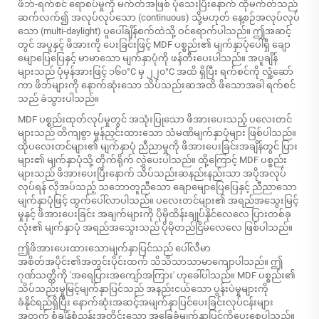
ဖိဘ်-ရက်စင် ရောစပ်မှုကို မက်တ်အဖြစ် ပုံသေးပြီးနောက် ထိုမက်တ်သည်
ဆက်လက်၍ အလုပ်လုပ်သော (continuous) သို့မဟုတ် နေ့စဉ်အလုပ်လုပ်
သော (multi-daylight) ပူပေါ်ချိန်စက်ထဲသို့ ဝင်ရောက်ပါသည်။ ဤအဆင့်
တွင် အပူနှင့် ဖိအားကို ပေးခြင်းဖြင့် MDF ပစ္စည်း၏ မျက်နှာပုံပေါ်ရှိ ချော
မျောပြေပြေနှင့် မာမာသော မျက်နှာပုံကို ဖန်တီးပေးပါသည်။ အပူချိန်
များသည် ပုံမှန်အားဖြင့် ၁၆၀°C မှ ၂၂၀°C အထိ ရှိပြီး ရက်စင်ကို လှုံ့ဆော်
ကာ ဖိဘ်များကို နောက်ဆုံးသော သိပ်သည်းဆအထိ ဖိသောအခါ ရက်စင်
သည် ခဲသွားပါသည်။
MDF ပစ္စည်းထုတ်လုပ်မှုတွင် အသုံးပြုသော ဖိအားပေးသည့် ပလေးတင်
များသည် တိကျစွာ မှုန်ညှင်းထားသော သံမဏိမျက်နှာပုံများ ဖြစ်ပါသည်။
ထိုပလေးတင်များ၏ မျက်နှာပုံ ညီညာမှုကို ဖိအားပေးခြင်းအချိန်တွင် ပြား
များ၏ မျက်နှာပုံသို့ တိုက်ရိုက် လွှဲပေးပါသည်။ ထို့ကြောင့် MDF ပစ္စည်း
များသည် ဖိအားပေးပြီးနောက် သိပ်သည်းဆနည်းနည်းသာ အပိုအလုပ်
လုပ်ရန် လိုအပ်သည့် သဘောတူညီသော ချောမျောပြေပြေနှင့် ညီညာသော
မျက်နှာပုံဖြင့် ထွက်ပေါ်လာပါသည်။ ပလေးတင်များ၏ အရည်အသွေးမြင့်
မှုနှင့် ဖိအားပေးခြင်း အချက်များကို ပိုမိုထိန်းချုပ်နိုင်လေလေ ပြားတစ်ခု
လုံး၏ မျက်နှာပုံ အရည်အသွေးသည် ပိုမိုတည်ငြိမ်လေလေ ဖြစ်ပါသည်။
ဤဖိအားပေးထားသောမျက်နှာပြင်သည် ပေါ်လီမာ
အစိတ်အပိုင်း၏အတွင်းပိုင်းထက် သိသိသာသာမာကျောပါသည်။ ဤ
ဂုဏ်သတ္တိကို 'အရေပြားအကျော်အကြား' ဟုခေါ်ပါသည်။ MDF ပစ္စည်း၏
သိပ်သည်းမှုမြင့်မျက်နှာပြင်သည် အနည်းငယ်သော ပွန်းပဲမှုများကို
ခံနိုင်ရည်ရှိပြီး နောက်ဆုံးအဆင့်အမျက်နှာပြင်ပေးခြင်းလုပ်ငန်းများ
အတွက် စံချိန်စံညွှန်းအတိုင်းသော အခြေခံမျက်နှာပြင်ကိုပေးစေပါသည်။