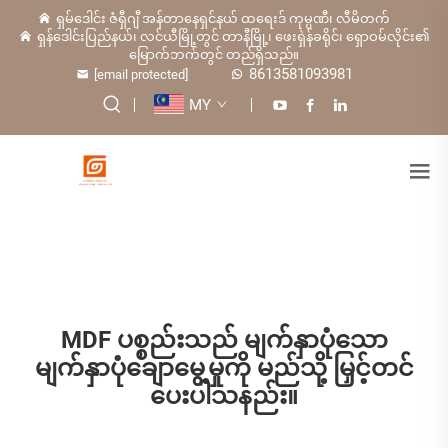
ရှမ်ဒေါင်း ဇံရှီဂျီ အန်တာနေရှင်နယ် ထရေးဒ် ကုမ္ပဏီ၊ လီမိတက်
ရှန်ဒေါင်းပြည်နယ်၊ လင်ယီမြို့တွင် တာနီမြို့၊ ဖေးရှဲန်ခရိုင်၊ ရှောဝမ်လိုင်း၏
မြောက်ဘက်တွင် တည်ရှိသည်။
8613581093981
[email protected]
MY
MDF ပစ္စည်းသည် မျက်နှာပုံသော
မျက်နှာပုံချောမွေ့မှုကို မည်သို့ မြှင့်တင်
ပေးပါသနည်း။