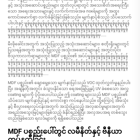
နှင့် အသုံးအဆောင်ပစ္စည်းများ ထုတ်လုပ်ရာတွင် အသေးစိတ်အရေးကြီး
သော အရေးအသားများနှင့် လက်က်ကာဖ်အဖ покရ်များကို အထူး
ကောင်းမောက်စွာ လက်ခံနိုင်ခြင်းဖြစ်သည်။ မျက်နှာပုံစံသည် သိပ်သောက်
ပါးပါးနှင့် မှုန်မှုန်မှုန်မှုန်မှုန်မှုန်မှုန်မှုန်မှုန်မှုန်မှုန်မှုန်မှုန်မှုန်မှုန်မှုန်မှုန်မှုန်မှုန်မှုန်မှုန်
မှုန်မှုန်မှုန်မှုန်မှုန်မှုန်မှုန်မှုန်မှုန်မှုန်မှုန်မှုန်မှုန်မှုန်မှုန်မှုန်မှုန်မှုန်မှုန်မှုန်မှုန်မှုန်မှုန်မှုန်
မှုန်မှုန်မှုန်မှုန်မှုန်မှုန်မှုန်မှုန်မှုန်မှုန်မှုန်မှုန်မှုန်မှုန်မှုန်မှုန်မှုန်မှုန်မှ......
မီးဖိုခေါင်းအတွက် အသုံးပြုသည့် အသုံးအဆောင်များ၊ စတိုးရိုးများတွင်
ပြသရန်အတွက် အသုံးပြုသည့် အသုံးအဆောင်များနှင့် အတွင်းပိုင်း
ဗိသုကာလက်ရာများတွင် MDF ပစ္စည်း၏ အပ်ပ်မှုန်မှုန်မှုန်မှုန်မှုန်မှုန်မှုန်မှုန်
မှုန်မှုန်မှုန်မှုန်မှုန်မှုန်မှုန်မှုန်မှုန်မှုန်မှုန်မှုန်မှုန်မှုန်မှုန်မှုန်မှုန်မှုန်မှုန်မှုန်မှုန်မှုန်မှုန်မှုန်
မှုန်မှုန်မှုန်မှုန်မှုန်မှုန်မှုန်မှုန်မှုန်မှုန်မှုန်မှုန်မှုန်မှုန်မှုန်မှုန်မှုန်မှုန်မှုန်မှုန်မှုန်မှုန်မှုန်မှုန်
မှုန်မှုန်မှုန်မှုန်မှုန်မှုန်မှုန်......
MDF ပစ္စည်း၏ ချောမွေ့သော မျက်နှာပြင်သည် VOC ထုတ်လွှတ်မှုနည်းပါး
ပြီး အချိန်တိုအတွင်း ခဲသွားနိုင်သော ရေအခြေပြုနှင့် UV ခဲစေသော အလွှ
coating များကို ပံ့ပိုးပေးပါသည်။ ဤ coating များသည် MDF ပစ္စည်း၏
သိပ်သော မျက်နှာပြင်နှင့် ကောင်းစွာ ကပ်နေပါသည်။ ထို့ကြောင့် အိမ်သုံး
နှင့် စီးပွားရေးလုပ်ငန်းအတွက် အသုံးပြုသည့် အလှဆင်မှုများအတွက်
အရည်အသွေးမြင့်များဖြစ်သည့် ခံနိုင်ရည်ရှိပြီး အလှအပအရ တစ်သွေး
တည်းဖြစ်သော ရလဒ်များကို ရရှိစေပါသည်။
MDF ပစ္စည်းပေါ်တွင် လမီနိတ်နှင့် ဗီနီယာ
ကပ်နှက်ခြင်း