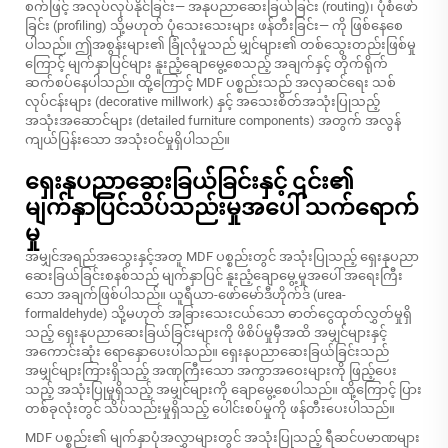
စက်ဖြင့် အလုပ်လုပ်နိုင်ခြင်း— အနုပညာဆေးခြယ်ခြင်း (routing)၊ ပုံစံဖော်
ခြင်း (profiling) သို့မဟုတ် ပုံသေးသေးများ ဖန်တီးခြင်း— ကို ဖြစ်နေစေ
ပါသည်။ ဤအစွန်းများ၏ ခြုံလုံမှုသည် မျှင်များ၏ တစ်သွေးတည်းဖြစ်မှု
ကြောင့် မျက်နှာပြင်များ နူးညံ့ချောမွေ့စေသည့် အချက်နှင့် တိုက်ရိုက်
ဆက်စပ်နေပါသည်။ ထို့ကြောင့် MDF ပစ္စည်းသည် အလှဆင်ရေး သစ်
လုပ်ငန်းများ (decorative millwork) နှင့် အသေးစိတ်အသုံးပြုသည့်
အသုံးအဆောင်များ (detailed furniture components) အတွက် အလွန်
ကျယ်ပြန်းသော အသုံးဝင်မှုရှိပါသည်။
ရှေးနုပညာဆေးခြယ်ခြင်းနှင့် ၎င်း၏
မျက်နှာပြင်သိပ်သည်းမှုအပေါ် သက်ရောက်
မှု
အမျှင်အရည်အသွေးနှင့်အတူ MDF ပစ္စည်းတွင် အသုံးပြုသည့် ရှေးနုပညာ
ဆေးခြယ်ခြင်းစနစ်သည် မျက်နှာပြင် နူးညံ့ချောမွေ့မှုအပေါ် အရေးကြီး
သော အချက်ဖြစ်ပါသည်။ ယူရီယာ-ဖော်မော်ဒီဟိုက်ဒ် (urea-
formaldehyde) သို့မဟုတ် အခြားသေးငယ်သော ဓာတ်ငွေထုတ်လွှတ်မှုရှိ
သည့် ရှေးနုပညာဆေးခြယ်ခြင်းများကို ဖိစိပ်မှုမှီအထိ အမျှင်များနှင့်
အကောင်းဆုံး ရောနှောပေးပါသည်။ ရှေးနုပညာဆေးခြယ်ခြင်းသည်
အမျှင်များကြားရှိသည့် အဏုကြီးသော အကွာအဝေးများကို ဖြည့်ပေး
သည့် အသုံးပြုမှုရှိသည့် အမျှင်များကို ချောမွေ့စေပါသည်။ ထို့ကြောင့် ပြား
တစ်ခုလုံးတွင် သိပ်သည်းမှုရှိသည့် ပေါင်းစပ်မှုကို ဖန်တီးပေးပါသည်။
MDF ပစ္စည်း၏ မျက်နှာပုံအလွှာများတွင် အသုံးပြုသည့် ရီဆင်ပမာဏများ