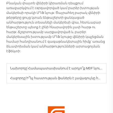
Բնական փայտե վենիրի կիրառման դեպքում
առաջարկվում է caրգավորված կամ բարձր խտության
մակերեսի որակի ՄԴՖ նյութ: Ծայրահեղ բարակ վենիրի
թերթերը ցույց կտան ենթաշերտի ցանկացած
անհարթություն տեսանելի մակերեսի վրա, հետևաբար
ենթաշերտը պետք է լինի հնարավորին չափ հարթ ու
հարթ: Ճշգրտությամբ սարքավորված և բարձր
մակերեսային խտությամբ ՄԴՖ նյութը վենիրի կպչեցման
համար հանդիսանում է գագաթնակետային հիմք՝ առանց
ձևափոխման կամ անհարթությունների արտացոլման
էֆեկտի:
Նախորդը՝
Համապատասխանում է արդյո՞ք MDF նյութը դեկորատիվ սալիկների համար:
Հաջորդը՝
Ի՞նչ հաստության ֆաներն է լավագույնը հատակի համար: