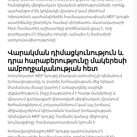
հանգեցնել վերջնական մշակման թերությունների, որոնք
պահանջում են կրկնակի մշակում կամ մերժում:
Կիրառման պահանջներին համապատասխան MDF նյութի
աստիճանը ընտրելու համար փորձառու մատակարարի
հետ համատեղ աշխատելը գործնական քայլ է, որը
բարելավում է ինչպես որակի, այնպես էլ ծախսերի
արդյունավետությունը:
Վարակման դիմացկունություն և
դրա հարաբերությունը մակերեսի
ամբողջականության հետ
Ստանդարտ MDF նյութը բնական առումով չի դիմանում
խոնավությանը, և բարձր խոնավության մեջ երկար
ժամանակ մնալը կարող է առաջացնել սալիկի
փքվածություն, ինչը խաթարում է հարթ մակերեսը և
վնասում ցանկացած կիրառված վերջնական մշակում:
Խոհանոցներում, լողարաններում կամ այլ խոնավ
միջավայրերում կիրառման համար խոնավության
դիմացկուն MDF նյութը՝ հաճախ կանաչ միջուկով
նույնացվողը, համապատասխան նշումն է:
Խոնավադիմացող MDF նյութը պարունակում է
ջրամետարկիչ հավելանյութեր, որոնք ներառված են