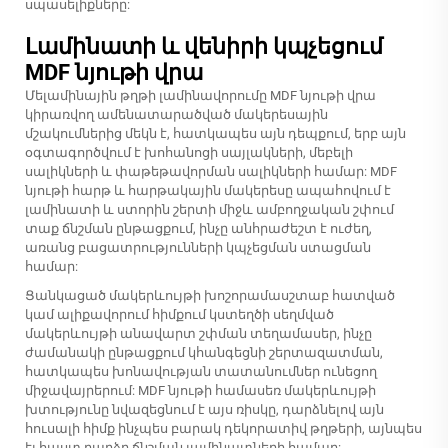
սպասելիքները:
Լամինատի և վենիրի կպչեցում
MDF նյութի վրա
Մելամինային թղթի լամինավորումը MDF նյութի վրա
կիրառվող ամենատարածված մակերեսային
մշակումներից մեկն է, հատկապես այն դեպքում, երբ այն
օգտագործվում է խոհանոցի սայլակների, մեբելի
սալիկների և փաթեթավորման սալիկների համար: MDF
նյութի հարթ և հարթակային մակերեսը ապահովում է
լամինատի և ստորին շերտի միջև ամբողջական շփում
տաք ճնշման ընթացքում, ինչը անհրաժեշտ է ուժեղ,
առանց բացատրությունների կպչեցման ստացման
համար:
Ցանկացած մակերևույթի խոշորամասշտաբ հատված
կամ ալիքավորում հիմքում կստեղծի սեղմված
մակերևույթի անավարտ շփման տեղամասեր, ինչը
ժամանակի ընթացքում կհանգեցնի շերտազատման,
հատկապես խոնավության տատանումներ ունեցող
միջավայրերում: MDF նյութի համասեռ մակերևույթի
խտությունը նվազեցնում է այս ռիսկը, դարձնելով այն
հուսալի հիմք ինչպես բարակ դեկորատիվ թղթերի, այնպես
էլ հաստ բարձր ճնշման լամինատների համար: