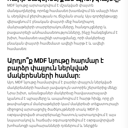
MDF նյութը արտադրվում է մշակված փայտե
մանգաղներից, որոնք համասեռ խառնվում են սմայլի հետ
և սեղմվում ջերմության ու ճնշման տակ: Այս գործընթացը
վերացնում է բնական փայտի մեջ հանդիպող
մանրաթելերի տարբերակումները, հանգույցները և
բացատրելի անհամասեռությունները, ինչը հանգեցնում է
խիտ, համասեռ սալիկի ստացմանը, որի մակերեսը
բնական փայտի համեմատ ավելի հարթ է և ավելի
համասեռ:
Արդյո՞ք MDF նյութը հարմար է
բարձր փայլուն ներկված
մակերեսների համար:
Այո, MDF նյութը համարվում է բարձր փայլուն ներկված
մակերեսների համար լավագույն ստորին շերտերից մեկը:
Նրա խիտ, անանցաներ մակերեսը հավասարաչափ
կլանում է պրայմերը և ապահովում է հարթ հիմք, որը չի
թափանցում մանրաթելերի կամ մակերեսի տեքստուրայի
միջոցով արտացոլիչ ծածկույթների տակ: MDF-ի
caրգավորված տարբերակը հատուկ արտադրվում է այս
նպատակով և հաճախ օգտագործվում է caրգավորված
խոհանոցի պահարանների դռներում և ներքին