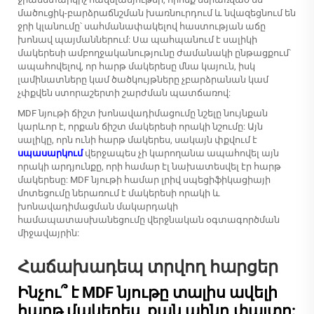
մածուցիկ-բարձրաճնշման խառնուրդում և նվազեցնում են
ջրի կլանումը՝ սահմանափակելով հաստության աճը
խոնավ պայմաններում: Սա պահպանում է սալիկի
մակերեսի ամբողջականությունը ժամանակի ընթացքում՝
ապահովելով, որ հարթ մակերեսը մնա կայուն, իսկ
լամինատները կամ ծածկույթները չբարձրանան կամ
չփքվեն ստորաշերտի շարժման պատճառով:
MDF նյութի ճիշտ խոնավադիմացումը նշելը նույնքան
կարևոր է, որքան ճիշտ մակերեսի որակի նշումը: Այն
սալիկը, որն ունի հարթ մակերես, սակայն փքվում է
սպասարկում
վերջապես չի կարողանա ապահովել այն
որակի արդյունքը, որի համար էլ նախատեսվել էր հարթ
մակերեսը: MDF նյութի համար լրիվ սպեցիֆիկացիայի
մոտեցումը ներառում է մակերեսի որակի և
խոնավադիմացման մակարդակի
համապատասխանեցումը վերջնական օգտագործման
միջավայրին:
Հաճախադեպ տրվող հարցեր
Ինչու՞ է MDF նյութը տալիս ավելի
հարթ մակերես, քան պինդ փայտը: