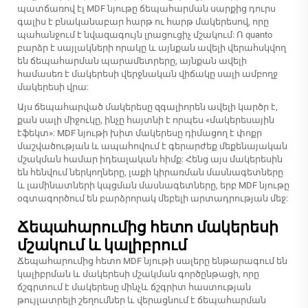
պատճառով էլ MDF նյութը ճեպահարման սարքից դուրս
գալիս է բնականաբար հարթ ու հարթ մակերեսով, որը
պահանջում է նվազագույն լրացուցիչ մշակում: Ո quanto
բարձր է սայլակների որակը և այնքան ավելի վերահսկվող
են ճեպահարման պարամետրերը, այնքան ավելի
համասեռ է մակերեսի վերջնական վիճակը սալի ամբողջ
մակերեսի վրա:
Այս ճեպահարված մակերեսը զգալիորեն ավելի կարծր է,
քան սալի միջուկը, ինչը հայտնի է որպես «մակերեսային
էֆեկտ»: MDF նյութի խիտ մակերեսը դիմացող է փոքր
մաշվածության և ապահովում է գերարժեք մեքենայական
մշակման համար իդեալական հիմք: Հենց այս մակերեսին
են հենվում ներկողները, լաքի կիրառման մասնագետները
և լամինատների կպցման մասնագետները, երբ MDF նյութը
օգտագործում են բարձրորակ մեբելի արտադրության մեջ:
Ճեպահարումից հետո մակերեսի
մշակում և կալիբրում
Ճեպահարումից հետո MDF նյութի սալերը ենթարագում են
կալիբրման և մակերեսի մշակման գործընթացի, որը
ճշգրտում է մակերեսը մինչև ճշգրիտ հաստության
թույլատրելի շեղումներ և վերացնում է ճեպահարման