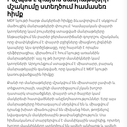
մշակումը ստեղծում համասեռ
հիմք
MDF նյութի հարթ մակերեսի հիմքը ձևավորվում է սկզբում՝
մածուցիկ մանրաթելերի փուլում: Կամայական փայտի
կտորները կամ բույսերից ստացված մանրաթելերը
ենթարկվում են բարձր ջերմաստիճանի գոլորշու մշակման,
որը փափկեցնում է փայտի բջիջները միացնող լիգնինի
կապերը: Այս գործընթացը, որը հայտնի է որպես
դեֆիբրացիա, վերածում է հում նյութը առանձին
մանրաթելերի՝ այլ ոչ թե խոշոր մասնիկների կամ
կտորների: Արդյունքում ստացվում է միատարր, բարակ
մանրաթելային զանգված, որը կազմում է MDF նյութի
կառուցվածքային հիմքը:
Քանի որ մանրաթելերը մշակվում են միատարր չափսի և
տեքստուրայի, սալիկի մատրիցայում չկան խոշոր
դատարկ տարածքներ, փայտի սուր ծայրեր կամ
մակերեսի հատվածների անընդհատություններ: Երբ այս
մանրաթելերը հետագայում սեղմվում են և միացվում՝
դրանք խիստ միաձուլվում են միմյանց հետ, թողնելով
նվազագույն մակերեսային թափանցելիություն: Սա
հիմնականում տարբերվում է մասնիկային սալիկից, որտեղ
խոշոր մասնիկները ստեղծում են ավելի անհարթ և ավելի