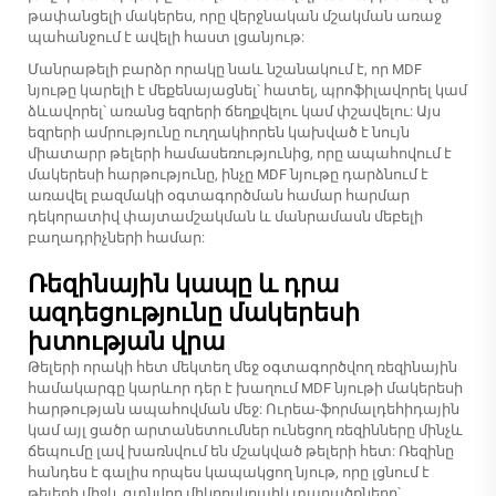
թափանցելի մակերես, որը վերջնական մշակման առաջ
պահանջում է ավելի հաստ լցանյութ:
Մանրաթելի բարձր որակը նաև նշանակում է, որ MDF
նյութը կարելի է մեքենայացնել՝ հատել, պրոֆիլավորել կամ
ձևավորել՝ առանց եզրերի ճեղքվելու կամ փշավելու: Այս
եզրերի ամրությունը ուղղակիորեն կախված է նույն
միատարր թելերի համասեռությունից, որը ապահովում է
մակերեսի հարթությունը, ինչը MDF նյութը դարձնում է
առավել բազմակի օգտագործման համար հարմար
դեկորատիվ փայտամշակման և մանրամասն մեբելի
բաղադրիչների համար:
Ռեզինային կապը և դրա
ազդեցությունը մակերեսի
խտության վրա
Թելերի որակի հետ մեկտեղ մեջ օգտագործվող ռեզինային
համակարգը կարևոր դեր է խաղում MDF նյութի մակերեսի
հարթության ապահովման մեջ: Ուրեա-ֆորմալդեհիդային
կամ այլ ցածր արտանետումներ ունեցող ռեզինները մինչև
ճեպումը լավ խառնվում են մշակված թելերի հետ: Ռեզինը
հանդես է գալիս որպես կապակցող նյութ, որը լցնում է
թելերի միջև գտնվող միկրոսկոպիկ տարածքները՝