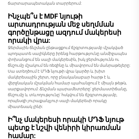
ճարտարապետական տարրերում:
Ինչպե՞ս է MDF նյութի
արտադրության մեջ սեղմման
գործընթացը ազդում մակերեսի
որակի վրա:
Ջերմային ճնշման ընթացքում ճշգրտությամբ մշակված
պողպատե սալիկները իրենց հարթությունը անմիջապես
փոխանցում են սալի մակերեսին, իսկ ջերմությունն ու
ճնշումը մշակում են ռեզինը և միավորում են մանրաթելերը:
Սա ստեղծում է ՄԴՖ նյութի վրա կարծր և խիտ
մակերեսային շերտ, որը բնականաբար հարթ է և
վերջնական մշակման համար պահանջում է միայն թեթև
սարքավորում: Ճնշման պարամետրերը՝ ջերմաստիճանը,
ճնշումը և տևողությունը՝ հսկվում են ճշգրտությամբ,
որպեսզի յուրաքանչյուր սալի մակերեսի որակը
միատեսակ լինի:
Ի՞նչ մակերեսի որակի ՄԴՖ նյութ
պետք է նշվի վենիրի կիրառման
համար: