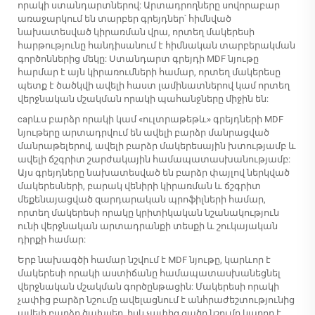
որակի ստանդարտներով: Արտադրողները սովորաբար
առաջարկում են տարբեր գրեյդներ՝ հիմնված
նախատեսված կիրառման վրա, որտեղ մակերեսի
հարթությունը հանդիսանում է հիմնական տարբերակման
գործոններից մեկը: Ստանդարտ գրեյդի MDF նյութը
հարմար է այն կիրառումների համար, որտեղ մակերեսը
պետք է ծածկվի ավելի հաստ լամինատներով կամ որտեղ
վերջնական մշակման որակի պահանջները միջին են:
caրևս բարձր որակի կամ «ուլտրաթեթև» գրեյդների MDF
նյութերը արտադրվում են ավելի բարձր մանրացված
մանրաթելերով, ավելի բարձր մակերեսային խտությամբ և
ավելի ճշգրիտ շարժակային համապատասխանությամբ:
Այս գրեյդները նախատեսված են բարձր փայլով ներկված
մակերեսների, բարակ վենիրի կիրառման և ճշգրիտ
մեքենայացված զարդարական պրոֆիլների համար,
որտեղ մակերեսի որակը կրիտիկական նշանակություն
ունի վերջնական արտադրանքի տեսքի և շուկայական
դիրքի համար:
Երբ նախագծի համար նշվում է MDF նյութը, կարևոր է
մակերեսի որակի աստիճանը համապատասխանեցնել
վերջնական մշակման գործընթացին: Մակերեսի որակի
չափից բարձր նշումը ավելացնում է անհրաժեշտությունից
ավելի բարձր ծախսեր, իսկ չափից ցածր նշումը կարող է