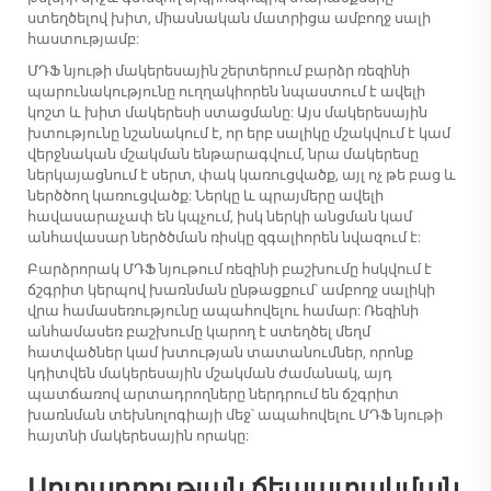
ստեղծելով խիտ, միասնական մատրիցա ամբողջ սալի
հաստությամբ:
ՄԴՖ նյութի մակերեսային շերտերում բարձր ռեզինի
պարունակությունը ուղղակիորեն նպաստում է ավելի
կոշտ և խիտ մակերեսի ստացմանը: Այս մակերեսային
խտությունը նշանակում է, որ երբ սալիկը մշակվում է կամ
վերջնական մշակման ենթարագվում, նրա մակերեսը
ներկայացնում է սերտ, փակ կառուցվածք, այլ ոչ թե բաց և
ներծծող կառուցվածք: Ներկը և պրայմերը ավելի
հավասարաչափ են կպչում, իսկ ներկի անցման կամ
անհավասար ներծծման ռիսկը զգալիորեն նվազում է:
Բարձրորակ ՄԴՖ նյութում ռեզինի բաշխումը հսկվում է
ճշգրիտ կերպով խառնման ընթացքում՝ ամբողջ սալիկի
վրա համասեռությունը ապահովելու համար: Ռեզինի
անհամասեռ բաշխումը կարող է ստեղծել մեղմ
հատվածներ կամ խտության տատանումներ, որոնք
կդիտվեն մակերեսային մշակման ժամանակ, այդ
պատճառով արտադրողները ներդրում են ճշգրիտ
խառնման տեխնոլոգիայի մեջ՝ ապահովելու ՄԴՖ նյութի
հայտնի մակերեսային որակը:
Արտադրության ճեպատակման