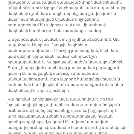
ընթացքում առաջացած ցանկացած փոքր մակերեսային
անկանոնություն: Արդյունաբերական լայն ժապավենավոր
մակերեսի մշակման սարքեր, որոնք սարքավորված են
մանր հատիկավորված մշակման միջոցներով,
օգտագործվում են ամբողջ սալի վրա միատեսակ
մակերեսի հատկություններ ստանալու համար:
Այս շարժական մշակման փուլը ոչ միայն էսթետիկ է: Այն
ապահովում է, որ MDF նյութի մակերեսը
համապատասխանում է ուղիղ լամինացման, ներկման
կամ վենիրի կիրառման համար անհրաժեշտ
հրապարակման և հարթության սահմանապակումներին:
Ճիշտ չկալիբրված սալիկները լամինացման ընթացքում
կարող են առաջացնել սառույցի տարածման
անհամասեռություն, ինչը կարող է հանգեցնել միացման
ձախողման կամ վերջնական արտադրանքում տեսանելի
մակերեսային թերությունների:
Կալիբրման գործընթացը նաև ապահովում է, որ MDF
նյութի սալիկները չափային համապատասխանություն
ունենան սերիայից սերիա մեկը մյուսին, ինչը կարևոր է
արդյունաբերական մեբելի արտադրության համար,
որտեղ սալիկները մշակվում են ավտոմատացված
սարքավորումներով: Համասեռ հաստությունը և մակերեսի
հարթությունը նվազեցնում են սարքավորումների