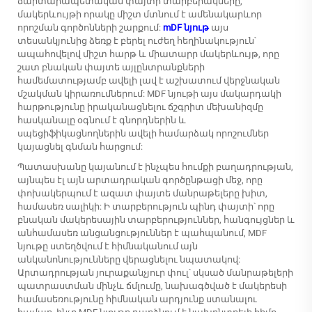
ճարտարապետական փայտի տարբերակները,
մակերևույթի որակը միշտ մտնում է ամենակարևոր
որոշման գործոնների շարքում:
mDF նյութ
այս
տեսանկյունից ձեռք է բերել ուժեղ հեղինակություն՝
ապահովելով միշտ հարթ և միատարր մակերևույթ, որը
շատ բնական փայտե այլընտրանքների
համեմատությամբ ավելի լավ է աշխատում վերջնական
մշակման կիրառումներում: MDF նյութի այս մակարդակի
հարթությունը իրականացնելու ճշգրիտ մեխանիզմը
հասկանալը օգնում է գնորդներին և
սպեցիֆիկացնողներին ավելի համարձակ որոշումներ
կայացնել գնման հարցում:
Պատասխանը կայանում է ինչպես հումքի բաղադրության,
այնպես էլ այն արտադրական գործընթացի մեջ, որը
փոխակերպում է ազատ փայտե մանրաթելերը խիտ,
համասեռ սալիկի: Ի տարբերություն պինդ փայտի՝ որը
բնական մակերեսային տարբերություններ, հանգույցներ և
անհամասեռ անցանցություններ է պահպանում, MDF
նյութը ստեղծվում է հիմնականում այն
անկանոնությունները վերացնելու նպատակով:
Արտադրության յուրաքանչյուր փուլ՝ սկսած մանրաթելերի
պատրաստման մինչև ճմլումը, նախագծված է մակերեսի
համասեռությունը հիմնական արդյունք ստանալու