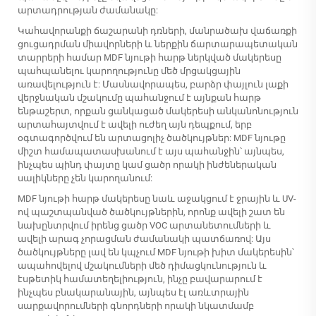
արտադրության ժամանակը:
Կահավորանքի ճաշարանի դռների, մանրածախ վաճառքի
ցուցադրման միավորների և ներքին ճարտարապետական
տարրերի համար MDF նյութի հարթ ներկված մակերեսը
պահպանելու կարողությունը մեծ մրցակցային
առավելություն է: Մասնավորապես, բարձր փայլուն լաքի
վերջնական մշակումը պահանջում է այնքան հարթ
ենթաշերտ, որքան ցանկացած մակերեսի անկանոնություն
արտահայտվում է ավելի ուժեղ այն դեպքում, երբ
օգտագործվում են արտացոլիչ ծածկույթներ: MDF նյութը
միշտ համապատասխանում է այս պահանջին՝ այնպես,
ինչպես պինդ փայտը կամ ցածր որակի ինժեներական
սալիկները չեն կարողանում:
MDF նյութի հարթ մակերեսը նաև աջակցում է ջրային և UV-
ով պաշտպանված ծածկույթներին, որոնք ավելի շատ են
նախընտրվում իրենց ցածր VOC արտանետումների և
ավելի արագ չորացման ժամանակի պատճառով: Այս
ծածկույթները լավ են կպչում MDF նյութի խիտ մակերեսին՝
ապահովելով մշակումների մեծ դիմացկունություն և
էսթետիկ համատեղելիություն, ինչը բավարարում է
ինչպես բնակարանային, այնպես էլ առևտրային
սարքավորումների գնորդների որակի նկատմամբ