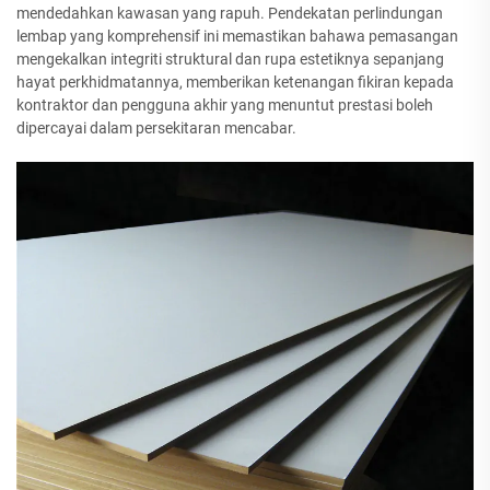
mendedahkan kawasan yang rapuh. Pendekatan perlindungan
lembap yang komprehensif ini memastikan bahawa pemasangan
mengekalkan integriti struktural dan rupa estetiknya sepanjang
hayat perkhidmatannya, memberikan ketenangan fikiran kepada
kontraktor dan pengguna akhir yang menuntut prestasi boleh
dipercayai dalam persekitaran mencabar.