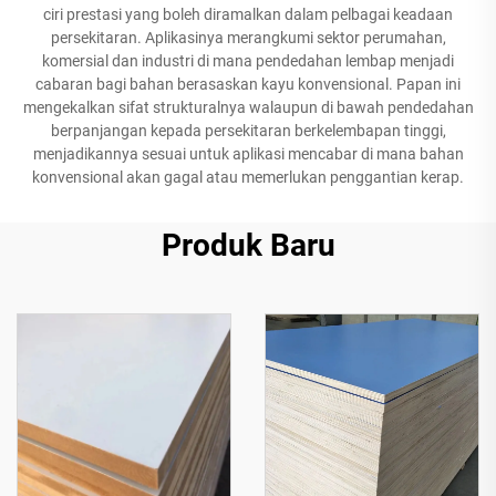
ciri prestasi yang boleh diramalkan dalam pelbagai keadaan
persekitaran. Aplikasinya merangkumi sektor perumahan,
komersial dan industri di mana pendedahan lembap menjadi
cabaran bagi bahan berasaskan kayu konvensional. Papan ini
mengekalkan sifat strukturalnya walaupun di bawah pendedahan
berpanjangan kepada persekitaran berkelembapan tinggi,
menjadikannya sesuai untuk aplikasi mencabar di mana bahan
konvensional akan gagal atau memerlukan penggantian kerap.
Produk Baru