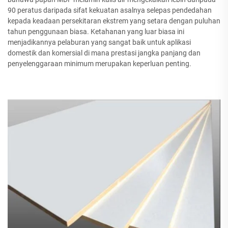
90 peratus daripada sifat kekuatan asalnya selepas pendedahan
kepada keadaan persekitaran ekstrem yang setara dengan puluhan
tahun penggunaan biasa. Ketahanan yang luar biasa ini
menjadikannya pelaburan yang sangat baik untuk aplikasi
domestik dan komersial di mana prestasi jangka panjang dan
penyelenggaraan minimum merupakan keperluan penting.