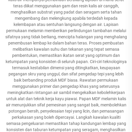
teras diikat menggunakan gam dan resin kalis air canggih,
menghasilkan substrat yang padat dan seragam serta tahan
mengembang dan melengkung apabila terdedah kepada
kelembapan atau sentuhan langsung dengan air. Lapisan
permukaan melamin memberikan perlindungan tambahan melalui
sifatnya yang tidak berliang, mencipta halangan yang menghalang
penembusan lembap ke dalam bahan teras. Proses pembuatan
melibatkan kawalan suhu dan tekanan yang tepat semasa
pembentukan, memastikan ikatan serat yang optimum dan
ketumpatan yang konsisten di seluruh papan. Ciri-ciri teknologinya
termasuk kestabilan dimensi yang ditingkatkan, keupayaan
pegangan skru yang unggul, dan sifat pengedap tepi yang lebih
baik berbanding produk MDF biasa. Rawatan permukaan
menggunakan primer dan pengedap khas yang seterusnya
meningkatkan rintangan air sambil mengekalkan kebolehkerjaan
untuk alat dan teknik kerja kayu piawai. Papan MDF melamin kalis
air menunjukkan sifat pemesinan yang sangat baik, membolehkan
potongan bersih, penyelesaian tepi yang licin, dan pemasangan
perkakasan yang boleh dipercayai. Langkah kawalan kualiti
semasa pengeluaran memastikan tahap kandungan lembap yang
konsisten dan taburan ketumpatan yang seragam, menghasilkan