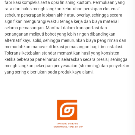
fabrikasi kompleks serta opsi finishing kustom. Permukaan yang
rata dan halus menghilangkan kebutuhan persiapan ekstensif
sebelum penerapan lapisan akhir atau overlay, sehingga secara
signifikan mengurangi waktu tenaga kerja dan biaya material
selama pemasangan. Manfaat dalam transportasi dan
penanganan meliputi bobot yang lebih ringan dibandingkan
alternatif kayu solid, sehingga menurunkan biaya pengiriman dan
memudahkan manuver di lokasi pemasangan bagi tim instalasi.
Toleransi ketebalan standar memastikan hasil yang konsisten
ketika beberapa panel harus diselaraskan secara presisi, sehingga
menghilangkan pekerjaan penyesuaian (shimming) dan penyetelan
yang sering diperlukan pada produk kayu alami.