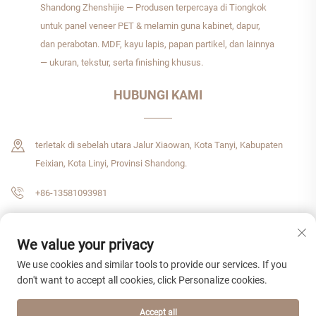
Shandong Zhenshijie — Produsen terpercaya di Tiongkok
untuk panel veneer PET & melamin guna kabinet, dapur,
dan perabotan. MDF, kayu lapis, papan partikel, dan lainnya
— ukuran, tekstur, serta finishing khusus.
HUBUNGI KAMI
terletak di sebelah utara Jalur Xiaowan, Kota Tanyi, Kabupaten
Feixian, Kota Linyi, Provinsi Shandong.
+86-13581093981
[email protected]
We value your privacy
We use cookies and similar tools to provide our services. If you
don't want to accept all cookies, click Personalize cookies.
Hak Cipta © 2026 Shandong Zhenshijie International Trade CO., LTD. Hak cipta
dilindungi undang-undang.
Kebijakan Privasi
Accept all