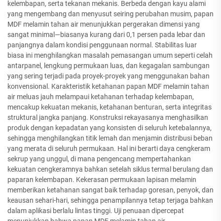
kelembapan, serta tekanan mekanis. Berbeda dengan kayu alami
yang mengembang dan menyusut seiring perubahan musim, papan
MDF melamin tahan air menunjukkan pergerakan dimensi yang
sangat minimal—biasanya kurang dari 0,1 persen pada lebar dan
panjangnya dalam kondisi penggunaan normal. Stabilitas luar
biasa ini menghilangkan masalah pemasangan umum seperti celah
antarpanel, lengkung permukaan luas, dan kegagalan sambungan
yang sering terjadi pada proyek-proyek yang menggunakan bahan
konvensional. Karakteristik ketahanan papan MDF melamin tahan
air meluas jauh melampaui ketahanan terhadap kelembapan,
mencakup kekuatan mekanis, ketahanan benturan, serta integritas
struktural jangka panjang. Konstruksi rekayasanya menghasilkan
produk dengan kepadatan yang konsisten di seluruh ketebalannya,
sehingga menghilangkan titik lemah dan menjamin distribusi beban
yang merata di seluruh permukaan. Hal ini berarti daya cengkeram
sekrup yang unggul, di mana pengencang mempertahankan
kekuatan cengkeramnya bahkan setelah siklus termal berulang dan
paparan kelembapan. Kekerasan permukaan lapisan melamin
memberikan ketahanan sangat baik terhadap goresan, penyok, dan
keausan sehari-hari, sehingga penampilannya tetap terjaga bahkan
dalam aplikasi berlalu lintas tinggi. Uji penuaan dipercepat