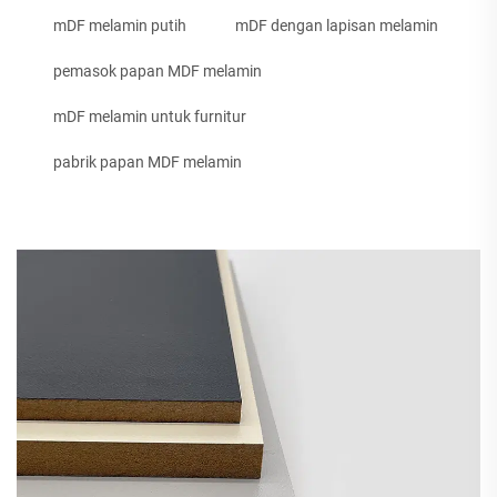
mDF melamin putih
mDF dengan lapisan melamin
pemasok papan MDF melamin
mDF melamin untuk furnitur
pabrik papan MDF melamin