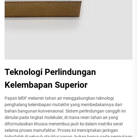
Teknologi Perlindungan
Kelembapan Superior
Papan MDF melamin tahan air menggabungkan teknologi
penghalang kelembapan mutakhir yang membedakannya dari
bahan bangunan konvensional. Sistem perlindungan canggih ini
dimulai pada tingkat molekuler, di mana resin tahan air yang
diformulasikan khusus menembus jauh ke dalam matriks serat
selama proses manufaktur. Proses ini menciptakan jaringan
hidrofobik di seluruh struktur papan, bukan hanya pada permukaan