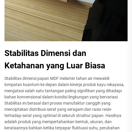
Stabilitas Dimensi dan
Ketahanan yang Luar Biasa
Stabilitas dimensi papan MDF melamin tahan air mewakili
lompatan kuantum ke depan dalam kinerja produk kayu rekayasa,
mengatasi salah satu tantangan paling signifikan yang dihadapi
bahan konvensional dalam kondisi lingkungan yang bervariasi.
Stabilitas ini berasal dari proses manufaktur canggih yang
menciptakan distribusi serat yang seragam dan rasio resin-
terhadap-serat yang optimal di seluruh struktur papan. Hasilnya
adalah produk yang mempertahankan bentuk, ukuran, dan
kerataannya bahkan ketika terpapar fluktuasi suhu, perubahan