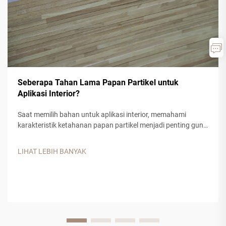
Seberapa Tahan Lama Papan Partikel untuk
Aplikasi Interior?
Saat memilih bahan untuk aplikasi interior, memahami
karakteristik ketahanan papan partikel menjadi penting guna
pengambilan keputusan yang tepat. Produk kayu rekayasa
ini telah mendapatkan popularitas signifikan di sektor
LIHAT LEBIH BANYAK
perumahan maupun komersial...