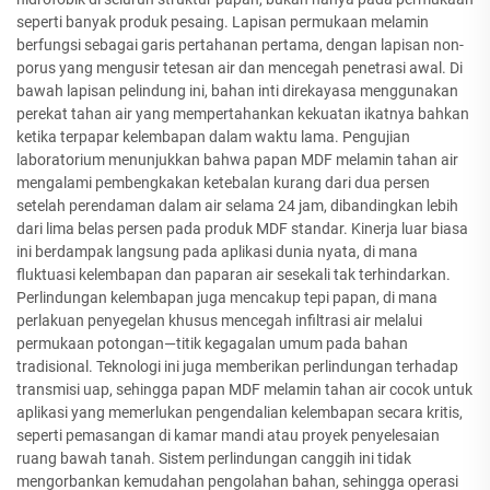
seperti banyak produk pesaing. Lapisan permukaan melamin
berfungsi sebagai garis pertahanan pertama, dengan lapisan non-
porus yang mengusir tetesan air dan mencegah penetrasi awal. Di
bawah lapisan pelindung ini, bahan inti direkayasa menggunakan
perekat tahan air yang mempertahankan kekuatan ikatnya bahkan
ketika terpapar kelembapan dalam waktu lama. Pengujian
laboratorium menunjukkan bahwa papan MDF melamin tahan air
mengalami pembengkakan ketebalan kurang dari dua persen
setelah perendaman dalam air selama 24 jam, dibandingkan lebih
dari lima belas persen pada produk MDF standar. Kinerja luar biasa
ini berdampak langsung pada aplikasi dunia nyata, di mana
fluktuasi kelembapan dan paparan air sesekali tak terhindarkan.
Perlindungan kelembapan juga mencakup tepi papan, di mana
perlakuan penyegelan khusus mencegah infiltrasi air melalui
permukaan potongan—titik kegagalan umum pada bahan
tradisional. Teknologi ini juga memberikan perlindungan terhadap
transmisi uap, sehingga papan MDF melamin tahan air cocok untuk
aplikasi yang memerlukan pengendalian kelembapan secara kritis,
seperti pemasangan di kamar mandi atau proyek penyelesaian
ruang bawah tanah. Sistem perlindungan canggih ini tidak
mengorbankan kemudahan pengolahan bahan, sehingga operasi