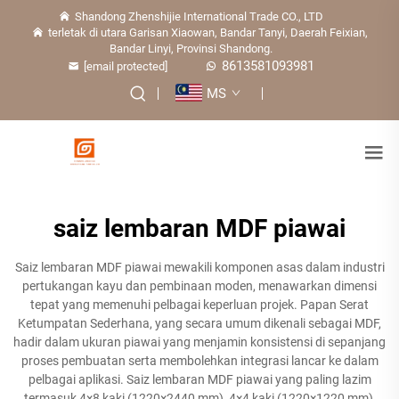
Shandong Zhenshijie International Trade CO., LTD
terletak di utara Garisan Xiaowan, Bandar Tanyi, Daerah Feixian,
Bandar Linyi, Provinsi Shandong.
8613581093981
[email protected]
MS
saiz lembaran MDF piawai
Saiz lembaran MDF piawai mewakili komponen asas dalam industri
pertukangan kayu dan pembinaan moden, menawarkan dimensi
tepat yang memenuhi pelbagai keperluan projek. Papan Serat
Ketumpatan Sederhana, yang secara umum dikenali sebagai MDF,
hadir dalam ukuran piawai yang menjamin konsistensi di sepanjang
proses pembuatan serta membolehkan integrasi lancar ke dalam
pelbagai aplikasi. Saiz lembaran MDF piawai yang paling lazim
termasuk 4×8 kaki (1220×2440 mm), 4×4 kaki (1220×1220 mm),