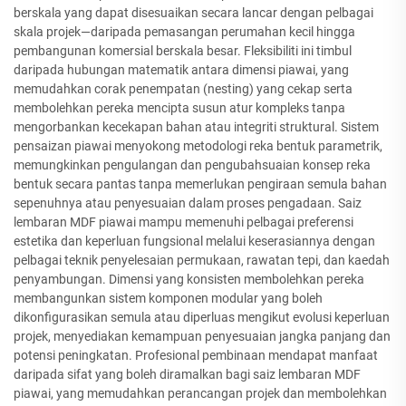
berskala yang dapat disesuaikan secara lancar dengan pelbagai
skala projek—daripada pemasangan perumahan kecil hingga
pembangunan komersial berskala besar. Fleksibiliti ini timbul
daripada hubungan matematik antara dimensi piawai, yang
memudahkan corak penempatan (nesting) yang cekap serta
membolehkan pereka mencipta susun atur kompleks tanpa
mengorbankan kecekapan bahan atau integriti struktural. Sistem
pensaizan piawai menyokong metodologi reka bentuk parametrik,
memungkinkan pengulangan dan pengubahsuaian konsep reka
bentuk secara pantas tanpa memerlukan pengiraan semula bahan
sepenuhnya atau penyesuaian dalam proses pengadaan. Saiz
lembaran MDF piawai mampu memenuhi pelbagai preferensi
estetika dan keperluan fungsional melalui keserasiannya dengan
pelbagai teknik penyelesaian permukaan, rawatan tepi, dan kaedah
penyambungan. Dimensi yang konsisten membolehkan pereka
membangunkan sistem komponen modular yang boleh
dikonfigurasikan semula atau diperluas mengikut evolusi keperluan
projek, menyediakan kemampuan penyesuaian jangka panjang dan
potensi peningkatan. Profesional pembinaan mendapat manfaat
daripada sifat yang boleh diramalkan bagi saiz lembaran MDF
piawai, yang memudahkan perancangan projek dan membolehkan