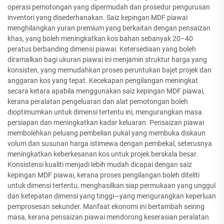
operasi pemotongan yang dipermudah dan prosedur pengurusan
inventori yang disederhanakan. Saiz kepingan MDF piawai
menghilangkan yuran premium yang berkaitan dengan pensaizan
khas, yang boleh meningkatkan kos bahan sebanyak 20–40
peratus berbanding dimensi piawai. Ketersediaan yang boleh
diramalkan bagi ukuran piawai ini menjamin struktur harga yang
konsisten, yang memudahkan proses peruntukan bajet projek dan
anggaran kos yang tepat. Kecekapan pengilangan meningkat
secara ketara apabila menggunakan saiz kepingan MDF piawai,
kerana peralatan pengeluaran dan alat pemotongan boleh
dioptimumkan untuk dimensi tertentu ini, mengurangkan masa
persiapan dan meningkatkan kadar keluaran. Pensaizan piawai
membolehkan peluang pembelian pukal yang membuka diskaun
volum dan susunan harga istimewa dengan pembekal, seterusnya
meningkatkan keberkesanan kos untuk projek berskala besar.
Konsistensi kualiti menjadi lebih mudah dicapai dengan saiz
kepingan MDF piawai, kerana proses pengilangan boleh diteliti
untuk dimensi tertentu, menghasilkan siap permukaan yang unggul
dan ketepatan dimensi yang tinggi—yang mengurangkan keperluan
pemprosesan sekunder. Manfaat ekonomi ini bertambah seiring
masa, kerana pensaizan piawai mendorong keserasian peralatan