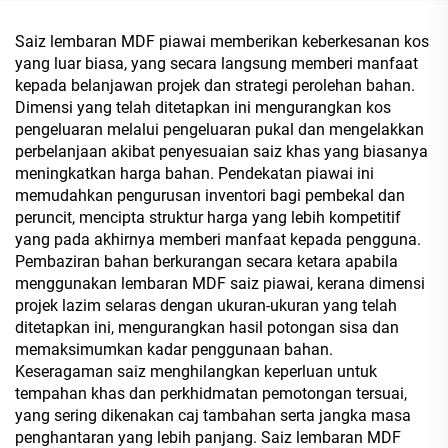
Kayu Serentak, dan Siri
Tinta Puitis Oriental untuk
Saiz lembaran MDF piawai memberikan keberkesanan kos
MDF, Papan Chip, Papan
yang luar biasa, yang secara langsung memberi manfaat
Partikel, Kayu Lapis dan
kepada belanjawan projek dan strategi perolehan bahan.
Papan Blok
Dimensi yang telah ditetapkan ini mengurangkan kos
pengeluaran melalui pengeluaran pukal dan mengelakkan
perbelanjaan akibat penyesuaian saiz khas yang biasanya
meningkatkan harga bahan. Pendekatan piawai ini
memudahkan pengurusan inventori bagi pembekal dan
peruncit, mencipta struktur harga yang lebih kompetitif
yang pada akhirnya memberi manfaat kepada pengguna.
Pembaziran bahan berkurangan secara ketara apabila
menggunakan lembaran MDF saiz piawai, kerana dimensi
projek lazim selaras dengan ukuran-ukuran yang telah
ditetapkan ini, mengurangkan hasil potongan sisa dan
memaksimumkan kadar penggunaan bahan.
Keseragaman saiz menghilangkan keperluan untuk
tempahan khas dan perkhidmatan pemotongan tersuai,
yang sering dikenakan caj tambahan serta jangka masa
penghantaran yang lebih panjang. Saiz lembaran MDF