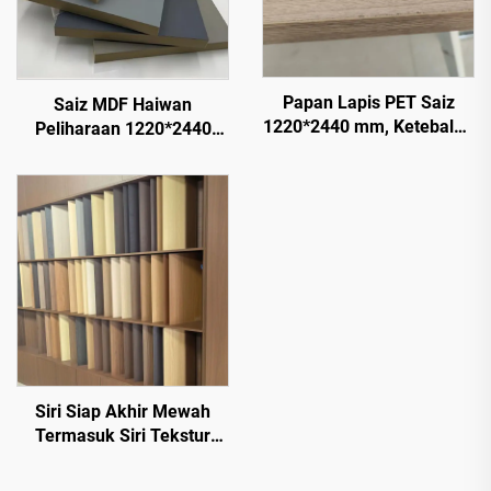
Papan Lapis PET Saiz
Saiz MDF Haiwan
1220*2440 mm, Ketebalan
Peliharaan 1220*2440
9 mm dan 18 mm, Lapisan
mm, Ketebalan 9 mm dan
Filem PET 0.2 mm dengan
18 mm, Filem PET 0.2 mm
Permukaan Berkilau
Berkilau Tinggi dan Matte
Tinggi dan Matte untuk
untuk Kabinet
Kabinet dan Dapur
Siri Siap Akhir Mewah
Termasuk Siri Tekstur
Batu, Siri Tekstur Butir
Kayu, Siri Tekstur Butir