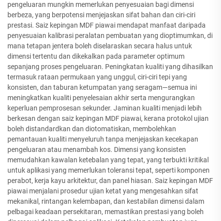
pengeluaran mungkin memerlukan penyesuaian bagi dimensi
berbeza, yang berpotensi menjejaskan sifat bahan dan ciri-ciri
prestasi. Saiz kepingan MDF piawai mendapat manfaat daripada
penyesuaian kalibrasi peralatan pembuatan yang dioptimumkan, di
mana tetapan jentera boleh diselaraskan secara halus untuk
dimensi tertentu dan dikekalkan pada parameter optimum
sepanjang proses pengeluaran. Peningkatan kualiti yang dihasilkan
termasuk rataan permukaan yang unggul, ciri-ciri tepi yang
konsisten, dan taburan ketumpatan yang seragam—semua ini
meningkatkan kualiti penyelesaian akhir serta mengurangkan
keperluan pemprosesan sekunder. Jaminan kualiti menjadi lebih
berkesan dengan saiz kepingan MDF piawai, kerana protokol ujian
boleh distandardkan dan diotomatiskan, membolehkan
pemantauan kualiti menyeluruh tanpa menjejaskan kecekapan
pengeluaran atau menambah kos. Dimensi yang konsisten
memudahkan kawalan ketebalan yang tepat, yang terbukti kritikal
untuk aplikasi yang memerlukan toleransi tepat, seperti komponen
perabot, kerja kayu arkitektur, dan panel hiasan. Saiz kepingan MDF
piawai menjalani prosedur ujian ketat yang mengesahkan sifat
mekanikal, rintangan kelembapan, dan kestabilan dimensi dalam
pelbagai keadaan persekitaran, memastikan prestasi yang boleh