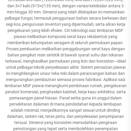
dan 3×7 kaki (915×2135 mm), dengan variasi ketebalan antara 3
mm hingga 30 mm. Dimensi yang telah ditetapkan ini memainkan
pelbagai fungsi, termasuk penggunaan bahan secara berkesan dari
segi kos, pengurusan inventori yang dipermudah, serta aliran kerja
pengeluaran yang lebih efisien. Ciri teknologi saiz lembaran MDF
piawai melibatkan komposisi serat kayu rekabentuk yang
memberikan ketumpatan seragam di seluruh permukaan papan.
Proses pembuatan melibatkan penggabungan serat kayu dengan
bahan pengikat resin sintetik di bawah syarat suhu dan tekanan
terkawal, menghasilkan permukaan yang licin dan konsisten—ideal
untuk pelbagai teknik penyelesaian akhir. Sistem pensaizan piawai
ini menghilangkan unsur teka-teki dalam perancangan bahan dan
mengurangkan pembaziran semasa proses fabrikasi. Aplikasi saiz
lembaran MDF piawai merangkumi pembinaan rumah, pengeluaran
perabot komersial, penghasilan kabinet, kerja kayu arkitektur, serta
pemasangan panel hiasan. Panel serba guna ini unggul dalam
persekitaran dalaman di mana pendedahan kepada lembapan
adalah minimal, menjadikannya sangat sesuai untuk dinding
dalaman, sistem rak, teras pintu, dan penyelesaian penyimpanan
tersuai. Dimensi yang konsisten memudahkan pengiraan
pemotongan yang tepat serta membolehkan penempatan