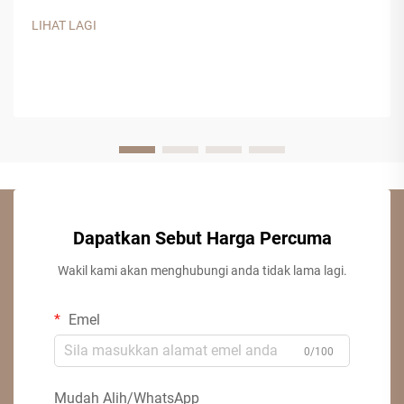
komposit ini, yang diperbuat daripada serpihan kayu, sisa
LIHAT LAGI
gergaji kayu, dan pengikat resin sintetik, menawarkan...
Dapatkan Sebut Harga Percuma
Wakil kami akan menghubungi anda tidak lama lagi.
Emel
0/100
Mudah Alih/WhatsApp