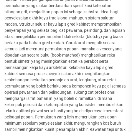
permukaan yang diukur berdasarkan spesifikasi ketepatan
bilangan grit, menjadikan papan ini sebagai substrat ideal bagi
penyelesaian akhir kayu tradisional mahupun sistem salutan
moden. Struktur selular kayu lapis gred kabinet mempromosikan
penyerapan yang sekata bagi cat pewarna, pelindung, dan lapisan
atas, mengelakkan penampilan tidak sekata (blotchy) yang biasa
berlaku pada bahan gred rendah. Corak urat mengalir secara
semula jadi merentasi permukaan papan, manakala veneer yang
dipadankan secara buku (book-matched) menghasilkan reka
bentuk simetri yang meningkatkan estetika perabot serta
pemasangan kerja kayu arkitektur. Kelabilan kayu lapis gred
kabinet semasa proses penyelesaian akhir menghilangkan
kebimbangan berkaitan penonjolan urat, lengkung, atau retak
permukaan yang boleh berlaku pada komponen kayu pejal semasa
operasi pewarnaan dan pelindungan. Tukang cat profesional
menghargai sifat bahan ini yang boleh diramalkan, di mana
kelompok porositi dan ketumpatan yang konsisten membolehkan
teknik aplikasi piawai serta hasil yang boleh dipercayai merentasi
pelbagai papan. Permukaan yang licin memerlukan persiapan
minimum sebelum penyelesaian akhir, mengurangkan kos buruh
sambil meningkatkan kualiti penampilan akhir. Rawatan tepi untuk