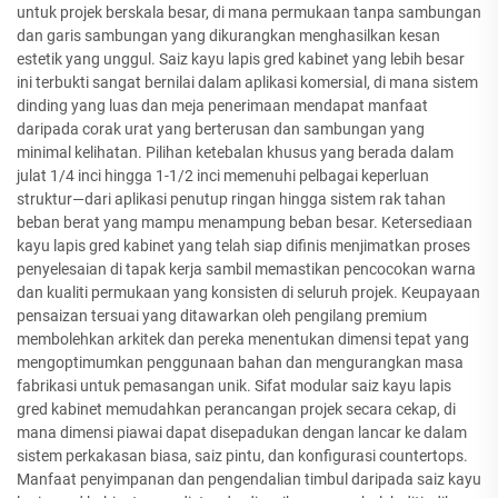
untuk projek berskala besar, di mana permukaan tanpa sambungan
dan garis sambungan yang dikurangkan menghasilkan kesan
estetik yang unggul. Saiz kayu lapis gred kabinet yang lebih besar
ini terbukti sangat bernilai dalam aplikasi komersial, di mana sistem
dinding yang luas dan meja penerimaan mendapat manfaat
daripada corak urat yang berterusan dan sambungan yang
minimal kelihatan. Pilihan ketebalan khusus yang berada dalam
julat 1/4 inci hingga 1-1/2 inci memenuhi pelbagai keperluan
struktur—dari aplikasi penutup ringan hingga sistem rak tahan
beban berat yang mampu menampung beban besar. Ketersediaan
kayu lapis gred kabinet yang telah siap difinis menjimatkan proses
penyelesaian di tapak kerja sambil memastikan pencocokan warna
dan kualiti permukaan yang konsisten di seluruh projek. Keupayaan
pensaizan tersuai yang ditawarkan oleh pengilang premium
membolehkan arkitek dan pereka menentukan dimensi tepat yang
mengoptimumkan penggunaan bahan dan mengurangkan masa
fabrikasi untuk pemasangan unik. Sifat modular saiz kayu lapis
gred kabinet memudahkan perancangan projek secara cekap, di
mana dimensi piawai dapat disepadukan dengan lancar ke dalam
sistem perkakasan biasa, saiz pintu, dan konfigurasi countertops.
Manfaat penyimpanan dan pengendalian timbul daripada saiz kayu