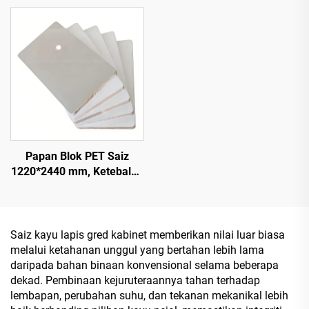
16 mm, Inti Kayu Semula
Filem PET 0.2 mm dengan
Jadi dengan Permukaan
Permukaan Berkilau
Veneer Melamina untuk
Tinggi dan Matte untuk
Hiasan Kabinet
Kabinet dan Dapur
Papan Blok PET Saiz
1220*2440 mm, Ketebalan
16 mm, Lapisan Filem PET
0.2 mm dengan
Permukaan Berkilau
Tinggi dan Matte untuk
Saiz kayu lapis gred kabinet memberikan nilai luar biasa
Hiasan Kabinet
melalui ketahanan unggul yang bertahan lebih lama
daripada bahan binaan konvensional selama beberapa
dekad. Pembinaan kejuruteraannya tahan terhadap
lembapan, perubahan suhu, dan tekanan mekanikal lebih