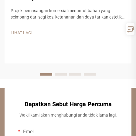
Projek pemasangan komersial menuntut bahan yang
seimbang dari segi kos, ketahanan dan daya tarikan estetik.
Papan partikel telah muncul sebagai penyelesaian pelbagai
kegunaan untuk pelbagai aplikasi komersial, menawarkan
LIHAT LAGI
kepada kontraktor dan pereka satu bahan kejuruteraan yang
boleh dipercayai...
Dapatkan Sebut Harga Percuma
Wakil kami akan menghubungi anda tidak lama lagi.
Emel