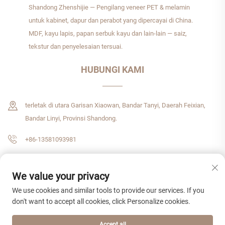
Shandong Zhenshijie — Pengilang veneer PET & melamin
untuk kabinet, dapur dan perabot yang dipercayai di China.
MDF, kayu lapis, papan serbuk kayu dan lain-lain — saiz,
tekstur dan penyelesaian tersuai.
HUBUNGI KAMI
terletak di utara Garisan Xiaowan, Bandar Tanyi, Daerah Feixian,
Bandar Linyi, Provinsi Shandong.
+86-13581093981
[email protected]
We value your privacy
We use cookies and similar tools to provide our services. If you
don't want to accept all cookies, click Personalize cookies.
Hak Cipta © 2026 Shandong Zhenshijie International Trade CO., LTD. Hak cipta
terpelihara.
Dasar Privasi
Accept all