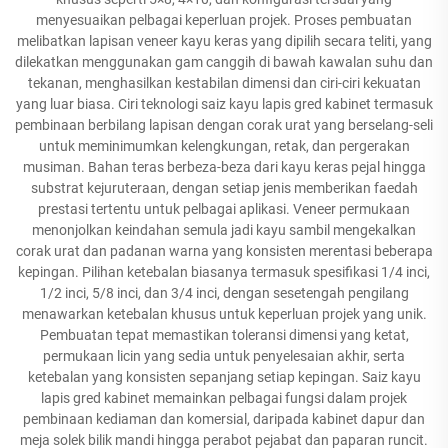
menyesuaikan pelbagai keperluan projek. Proses pembuatan
melibatkan lapisan veneer kayu keras yang dipilih secara teliti, yang
dilekatkan menggunakan gam canggih di bawah kawalan suhu dan
tekanan, menghasilkan kestabilan dimensi dan ciri-ciri kekuatan
yang luar biasa. Ciri teknologi saiz kayu lapis gred kabinet termasuk
pembinaan berbilang lapisan dengan corak urat yang berselang-seli
untuk meminimumkan kelengkungan, retak, dan pergerakan
musiman. Bahan teras berbeza-beza dari kayu keras pejal hingga
substrat kejuruteraan, dengan setiap jenis memberikan faedah
prestasi tertentu untuk pelbagai aplikasi. Veneer permukaan
menonjolkan keindahan semula jadi kayu sambil mengekalkan
corak urat dan padanan warna yang konsisten merentasi beberapa
kepingan. Pilihan ketebalan biasanya termasuk spesifikasi 1/4 inci,
1/2 inci, 5/8 inci, dan 3/4 inci, dengan sesetengah pengilang
menawarkan ketebalan khusus untuk keperluan projek yang unik.
Pembuatan tepat memastikan toleransi dimensi yang ketat,
permukaan licin yang sedia untuk penyelesaian akhir, serta
ketebalan yang konsisten sepanjang setiap kepingan. Saiz kayu
lapis gred kabinet memainkan pelbagai fungsi dalam projek
pembinaan kediaman dan komersial, daripada kabinet dapur dan
meja solek bilik mandi hingga perabot pejabat dan paparan runcit.