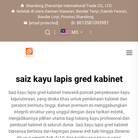
Shandong Zhenshijie International Trade CO., LTD
terletak di utara Garisan Xiaowan, Bandar Tanyi, Daerah Feixian,
Bandar Linyi, Provinsi Shandong.
8613581093981
[email protected]
MS
saiz kayu lapis gred kabinet
Saiz kayu lapis gred kabinet mewakili puncak penyelesaian kayu
kejuruteraan, yang direka khas untuk pembinaan kabinet dan
perabot bermutu tinggi. Bahan premium ini menggabungkan
integriti struktur yang unggul dengan daya tarikan estetik,
menjadikannya pilihan utama bagi tukang kayu profesional dan
pembuat kabinet di seluruh dunia. Saiz kayu lapis gred kabinet
biasanya berbeza dari kepingan piawai 4×8 kaki hingga dimensi
khusus seperti 5×8, 4×10, dan konfigurasi tersuai yang