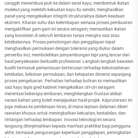
canggih menembusi jauh ke dalam serat kayu, membentuk ikatan
molekul yang melebihi kekuatan kayu itu sendiri, menghasilkan
panel yang mengekalkan integriti strukturalnya dalam keadaan
ekstrem. Kitaran suhu dan kelembapan semasa proses pembuatan
mengaktifkan gam-gam ini secara seragam, memastikan ikatan
yang konsisten di seluruh lembaran tanpa mengira saiz atau
ketebalannya. Proses pemotongan dan penggilapan tepat
menghasilkan permukaan dengan toleransi yang diukur dalam
perseribu inci, membolehkan penyambungan tepi yang lancar dan
hasil penyelesaian berkualiti profesional. Langkah-langkah kawalan
kualiti termasuk pemantauan berterusan terhadap kekonsistenan
ketebalan, kelicinan permukaan, dan ketepatan dimensi sepanjang
proses pengeluaran. Perhatian terhadap butiran ini memastikan
saiz kayu lapis gred kabinet mengekalkan ciri-ciri seragam
merentasi beberapa lembaran, menghilangkan frustasi akibat
variasi bahan yang boleh menjejaskan hasil projek. Kejuruteraan ini
juga meluas ke pembinaan teras, di mana lapisan dalaman diberi
rawatan khusus untuk meningkatkan kekuatan, kestabilan, dan
rintangan terhadap lembapan. Inovasi teknologi ini secara
langsung diterjemahkan kepada manfaat praktikal bagi pengguna
akhir, termasuk pengurangan keperluan penggilapan, peningkatan