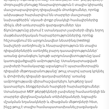
մոդուլային բնույթը հնարավորություն է տալիս կիրառել
մասշտաբավորվող դիզայնային մոտեցումներ, որոնք
անխաթար հարմարվում են տարբեր մասշտաբի
նախագծերին՝ սկսած փոքր բնակելի համալիրներից
մինչև մեծ առևտրային զարգացումներ: Այս
ճկունությունը բխում է ստանդարտ չափսերի միջև եղող
մաթեմատիկական հարաբերություններից, որոնք
հեշտացնում են արդյունավետ նեստինգ (nesting)
նախշերի ստեղծումը և հնարավորություն են տալիս
դիզայներներին ստեղծել բարդ դասավորություններ՝
առանց վտանգելու նյութի արդյունավետությունը կամ
կառուցվածքային ամրությունը: Ստանդարտացված
չափսերի համակարգը աջակցում է պարամետրային
դիզայնի մեթոդաբանությանը՝ թույլ տալով արագ կրկնել
և փոփոխել դիզայնի գաղափարները՝ առանց
ամբողջությամբ վերահաշվարկելու նյութերը կամ
կատարելու ձեռքբերման հարցերի հարմարեցումներ:
Ստանդարտ MDF թերթիկների չափսերը համատեղելի են
տարբեր վերջնամշակման տեխնիկաների, եզրային
մշակման եղանակների և միացման մեթոդների հետ,
ինչը թույլ է տալիս համապատասխանել բազմազան