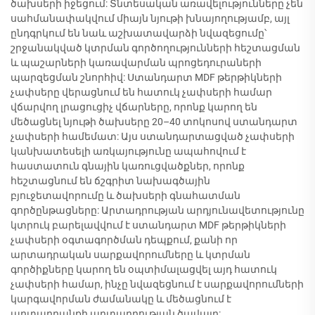
ծախսերի իջեցում: Տնտեսական առավելությունները չեն
սահմանափակվում միայն նյութի խնայողությամբ, այլ
ընդգրկում են նաև աշխատավարձի նվազեցումը՝
շրջանակված կտրման գործողությունների հեշտացման
և պաշարների կառավարման պրոցեդուրաների
պարզեցման շնորհիվ: Ստանդարտ MDF թերթիկների
չափսերը վերացնում են հատուկ չափսերի համար
վճարվող լրացուցիչ վճարները, որոնք կարող են
մեծացնել նյութի ծախսերը 20–40 տոկոսով ստանդարտ
չափսերի համեմատ: Այս ստանդարտացված չափսերի
կանխատեսելի առկայությունը ապահովում է
հաստատուն գնային կառուցվածքներ, որոնք
հեշտացնում են ճշգրիտ նախագծային
բյուջետավորումը և ծախսերի գնահատման
գործընթացները: Արտադրության արդյունավետությունը
կտրուկ բարելավվում է ստանդարտ MDF թերթիկների
չափսերի օգտագործման դեպքում, քանի որ
արտադրական սարքավորումները և կտրման
գործիքները կարող են օպտիմալացվել այդ հատուկ
չափսերի համար, ինչը նվազեցնում է սարքավորումների
կարգավորման ժամանակը և մեծացնում է
արտադրանքի արտադրության ծավալը: