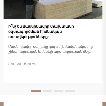
Ի՞նչ են մասնիկավոր տախտակի
օգտագործման հիմնական
առավելությունները:
Մասնիկավոր սայլակը դարձել է ժամանակակից
շինարարության և մեբելի արտադրության մեջ
ամենահաճախակի օգտագործվող և արժեքավոր
ճարտարապետական փայտե արտադրանքներից
ՏԵՍՆԵԼ ԱՎԵԼԻՆ
մեկը: Այս բաղադրյալ նյութը, որը պատրաստված է
փայտի կտորներից, սղոցարանային
մնացորդներից և սինթետիկ սմոլային
կապակցիչներից, առաջարկում է...