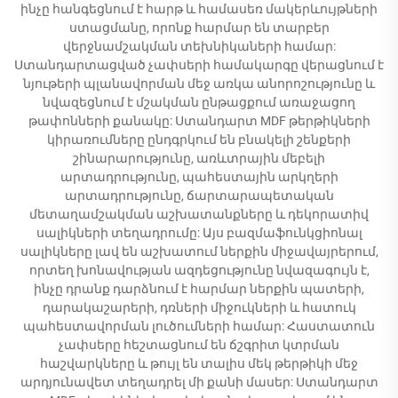
ինչը հանգեցնում է հարթ և համասեռ մակերևույթների
ստացմանը, որոնք հարմար են տարբեր
վերջնամշակման տեխնիկաների համար:
Ստանդարտացված չափսերի համակարգը վերացնում է
նյութերի պլանավորման մեջ առկա անորոշությունը և
նվազեցնում է մշակման ընթացքում առաջացող
թափոնների քանակը: Ստանդարտ MDF թերթիկների
կիրառումները ընդգրկում են բնակելի շենքերի
շինարարությունը, առևտրային մեբելի
արտադրությունը, պահեստային արկղերի
արտադրությունը, ճարտարապետական
մետաղամշակման աշխատանքները և դեկորատիվ
սալիկների տեղադրումը: Այս բազմաֆունկցիոնալ
սալիկները լավ են աշխատում ներքին միջավայրերում,
որտեղ խոնավության ազդեցությունը նվազագույն է,
ինչը դրանք դարձնում է հարմար ներքին պատերի,
դարակաշարերի, դռների միջուկների և հատուկ
պահեստավորման լուծումների համար: Հաստատուն
չափսերը հեշտացնում են ճշգրիտ կտրման
հաշվարկները և թույլ են տալիս մեկ թերթիկի մեջ
արդյունավետ տեղադրել մի քանի մասեր: Ստանդարտ