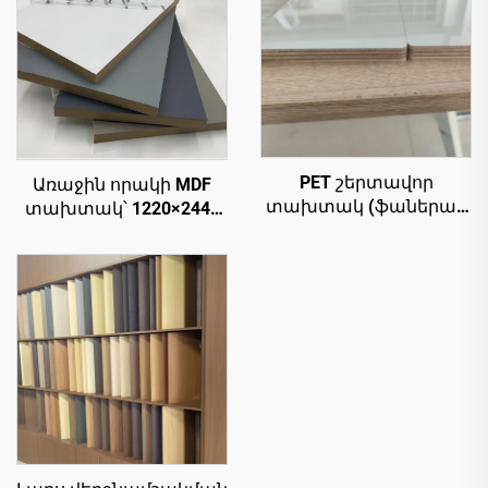
PET շերտավոր
Առաջին որակի MDF
տախտակ (ֆաներա)՝
տախտակ՝ 1220×2440
1220×2440 մմ,
մմ չափսերով,
հաստություն՝ 9 մմ, 18
հաստությունը՝ 9 մմ
մմ, PET թաղանթ՝ 0,2
կամ 18 մմ, PET ֆիլմ (0,2
մմ, բարձր փայլուն և
մմ), բարձր փայլուն և
մատե մակերես
մատե մակերես
սանդղաձև
սանդղակային մասերի
մետաղական
համար
կառուցվածքի և
խոհանոցի համար