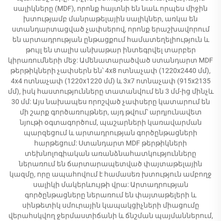
սալիկները (MDF), որոնք հայտնի են նաև որպես միջին
խտությամբ մանրաթելային սալիկներ, առկա են
ստանդարտացված չափսերով, որոնք երաշխավորում
են արտադրության ընթացքում համատեղելիություն և
թույլ են տալիս անխաթար ինտեգրվել տարբեր
կիրառումների մեջ: Ամենատարածված ստանդարտ MDF
թերթիկների չափսերն են՝ 4x8 ոտնաչափ (1220x2440 մմ),
4x4 ոտնաչափ (1220x1220 մմ) և 3x7 ոտնաչափ (915x2135
մմ), իսկ հաստությունները տատանվում են 3 մմ-ից մինչև
30 մմ: Այս նախապես որոշված չափսերը կատարում են
մի շարք գործառույթներ, այդ թվում՝ արդյունավետ
նյութի օգտագործում, պաշարների կառավարման
պարզեցում և արտադրության գործընթացների
հարթեցում: Ստանդարտ MDF թերթիկների
տեխնոլոգիական առանձնահատկությունները
ներառում են ճարտարապետված փայտաթելային
կազմը, որը ապահովում է համասեռ խտություն ամբողջ
սալիկի մակերևույթի վրա: Արտադրության
գործընթացները ներառում են փայտաթելերի և
սինթետիկ սմուրային կապակցիչների միացումը
վերահսկվող ջերմաստիճանի և ճնշման պայմաններում,