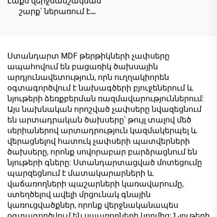
Լաքս վերջնամշակման
շարք՝ ներառում է
քարի մակերեսի
շարքը, փայտի
մակերեսի շարքը,
համաժամանակյա
Ստանդարտ MDF թերթիկների չափսերը
փայտի մակերեսի
ապահովում են բացառիկ ծախսային
շարքը և արևելյան
արդյունավետություն, որն ուղղակիորեն
պոետիկ
օգտագործվում է նախագծերի բյուջեներում և
մետաղագույն շարքը՝
նյութերի ձեռքբերման ռազմավարություններում:
MDF-ի,
Այս նախնական որոշված չափսերը նվազեցնում
չипատախտակի,
են արտադրական ծախսերը՝ թույլ տալով մեծ
մասնիկային
սերիաներով արտադրություն կազմակերպել և
տախտակի,
վերացնելով հատուկ չափսերի պատվերների
ֆաներայի և
ծախսերը, որոնք սովորաբար բարձրացնում են
բլոկտախտակի
նյութերի գները: Ստանդարտացված մոտեցումը
համար
պարզեցնում է մատակարարների և
վաճառողների պաշարների կառավարումը,
ստեղծելով ավելի մրցունակ գնային
կառուցվածքներ, որոնք վերջնականապես
օգտագործվում են սպառողների կողմից: Նյութերի