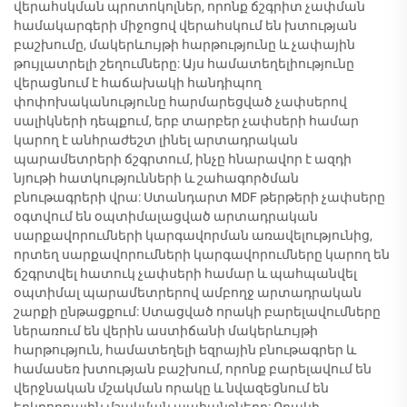
վերահսկման պրոտոկոլներ, որոնք ճշգրիտ չափման
համակարգերի միջոցով վերահսկում են խտության
բաշխումը, մակերևույթի հարթությունը և չափային
թույլատրելի շեղումները: Այս համատեղելիությունը
վերացնում է հաճախակի հանդիպող
փոփոխականությունը հարմարեցված չափսերով
սալիկների դեպքում, երբ տարբեր չափսերի համար
կարող է անհրաժեշտ լինել արտադրական
պարամետրերի ճշգրտում, ինչը հնարավոր է ազդի
նյութի հատկությունների և շահագործման
բնութագրերի վրա: Ստանդարտ MDF թերթերի չափսերը
օգտվում են օպտիմալացված արտադրական
սարքավորումների կարգավորման առավելությունից,
որտեղ սարքավորումների կարգավորումները կարող են
ճշգրտվել հատուկ չափսերի համար և պահպանվել
օպտիմալ պարամետրերով ամբողջ արտադրական
շարքի ընթացքում: Ստացված որակի բարելավումները
ներառում են վերին աստիճանի մակերևույթի
հարթություն, համատեղելի եզրային բնութագրեր և
համասեռ խտության բաշխում, որոնք բարելավում են
վերջնական մշակման որակը և նվազեցնում են