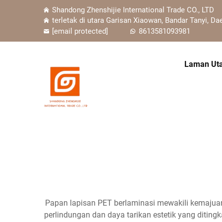
Shandong Zhenshijie International Trade CO., LTD
terletak di utara Garisan Xiaowan, Bandar Tanyi, Da
[email protected]
8613581093981
Laman Ut
Papan lapisan PET berlaminasi mewakili kemajuan 
perlindungan dan daya tarikan estetik yang ditingka