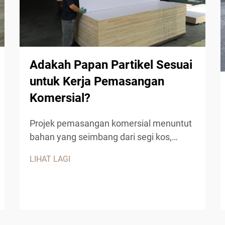
Adakah Papan Partikel Sesuai
untuk Kerja Pemasangan
Komersial?
Projek pemasangan komersial menuntut
bahan yang seimbang dari segi kos,
ketahanan dan daya tarikan estetik.
LIHAT LAGI
Papan partikel telah muncul sebagai
penyelesaian pelbagai kegunaan untuk
pelbagai aplikasi komersial, menawarkan
kepada kontraktor dan pereka satu
bahan kejuruteraan yang boleh