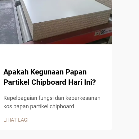
Me
Par
Kab
Apakah Kegunaan Papan
Reka
Partikel Chipboard Hari Ini?
sema
keju
Kepelbagaian fungsi dan keberkesanan
LIHA
luar
kos papan partikel chipboard
kos.
menjadikannya bahan penting dalam
part
LIHAT LAGI
pembinaan moden, pengilangan perabot,
pili
dan aplikasi reka bentuk dalaman.