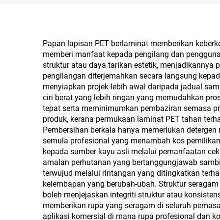
mm, Lapisan Filem PET
Kayu
0.2 mm dengan
Kayu
Permukaan Berkilau
Tin
Papan lapisan PET berlaminat memberikan keberkesa
memberi manfaat kepada pengilang dan pengguna a
Tinggi dan Matte untuk
untu
struktur atau daya tarikan estetik, menjadikannya
Kabinet dan Dapur
Pap
pengilangan diterjemahkan secara langsung kepad
menyiapkan projek lebih awal daripada jadual samb
Lap
ciri berat yang lebih ringan yang memudahkan p
tepat serta meminimumkan pembaziran semasa pros
produk, kerana permukaan laminat PET tahan ter
Pembersihan berkala hanya memerlukan detergen r
semula profesional yang menambah kos pemilikan 
kepada sumber kayu asli melalui pemanfaatan cek
amalan perhutanan yang bertanggungjawab sambil 
terwujud melalui rintangan yang ditingkatkan te
kelembapan yang berubah-ubah. Struktur seragam 
boleh menjejaskan integriti struktur atau konsiste
memberikan rupa yang seragam di seluruh pemasanga
aplikasi komersial di mana rupa profesional dan k