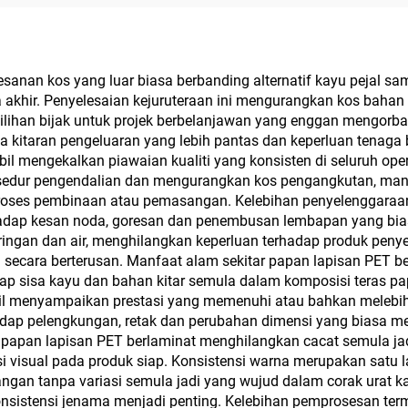
, Siri Tekstur Butir
Hiasan Digital Be
 Serentak, dan Siri
Tinggi Buatan Khas
ta Puitis Oriental
dengan Minya
nan kos yang luar biasa berbanding alternatif kayu pejal samb
khir. Penyelesaian kejuruteraan ini mengurangkan kos bahan s
k MDF, Papan Chip,
Campuran | Ping
 pilihan bijak untuk projek berbelanjawan yang enggan mengorba
an Partikel, Kayu
Berwarna Serasi
a kitaran pengeluaran yang lebih pantas dan keperluan tenaga
il mengekalkan piawaian kualiti yang konsisten di seluruh ope
is dan Papan Blok
Koleksi Papan Pe
rosedur pengendalian dan mengurangkan kos pengangkutan, m
Mewah Tanpa C
es pembinaan atau pemasangan. Kelebihan penyelenggaraan te
hadap kesan noda, goresan dan penembusan lembapan yang bia
ingan dan air, menghilangkan keperluan terhadap produk peny
secara berterusan. Manfaat alam sekitar papan lapisan PET 
ap sisa kayu dan bahan kitar semula dalam komposisi teras 
menyampaikan prestasi yang memenuhi atau bahkan melebihi al
rhadap pelengkungan, retak dan perubahan dimensi yang biasa 
papan lapisan PET berlaminat menghilangkan cacat semula jadi
nsi visual pada produk siap. Konsistensi warna merupakan satu 
n tanpa variasi semula jadi yang wujud dalam corak urat kayu
onsistensi jenama menjadi penting. Kelebihan pemprosesan term