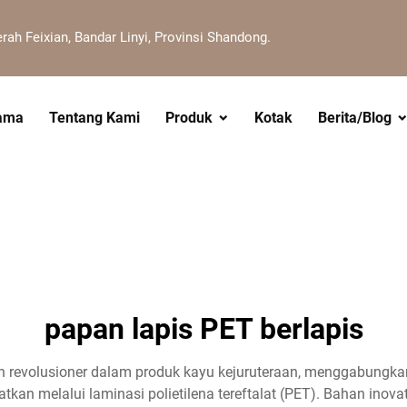
erah Feixian, Bandar Linyi, Provinsi Shandong.
ama
Tentang Kami
Produk
Kotak
Berita/Blog
papan lapis PET berlapis
revolusioner dalam produk kayu kejuruteraan, menggabungkan i
tkan melalui laminasi polietilena tereftalat (PET). Bahan inovati