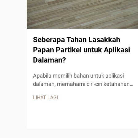
Seberapa Tahan Lasakkah
Papan Partikel untuk Aplikasi
Dalaman?
Apabila memilih bahan untuk aplikasi
dalaman, memahami ciri-ciri ketahanan
lasak papan partikel menjadi penting
LIHAT LAGI
untuk membuat keputusan yang
berinformasi. Produk kayu kejuruteraan
ini telah mendapat populariti yang ketara
dalam aplikasi perumahan dan
komersial...