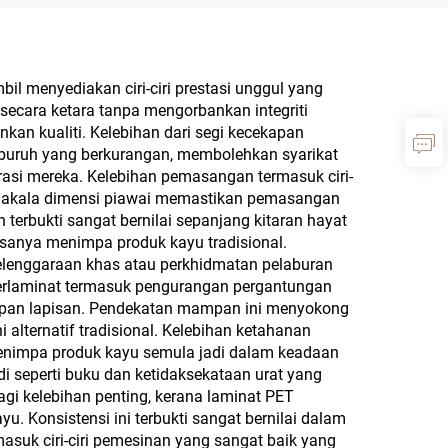
rmutu
 Itali
k
il menyediakan ciri-ciri prestasi unggul yang
ecara ketara tanpa mengorbankan integriti
gir
nkan kualiti. Kelebihan dari segi kecekapan
 |
 buruh yang berkurangan, membolehkan syarikat
rasi mereka. Kelebihan pemasangan termasuk ciri-
rabot
anakala dimensi piawai memastikan pemasangan
at
rbukti sangat bernilai sepanjang kitaran hayat
sanya menimpa produk kayu tradisional.
elenggaraan khas atau perkhidmatan pelaburan
berlaminat termasuk pengurangan pergantungan
papan lapisan. Pendekatan mampan ini menyokong
ternatif tradisional. Kelebihan ketahanan
menimpa produk kayu semula jadi dalam keadaan
 seperti buku dan ketidaksekataan urat yang
lagi kelebihan penting, kerana laminat PET
. Konsistensi ini terbukti sangat bernilai dalam
asuk ciri-ciri pemesinan yang sangat baik yang