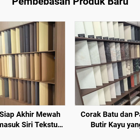
Pembebasan Produk Baru
i Siap Akhir Mewah
Corak Batu dan P
masuk Siri Tekstur
Butir Kayu yan
, Siri Tekstur Butir
Diselaraskan | P