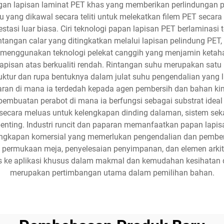
ngan lapisan laminat PET khas yang memberikan perlindungan p
 yang dikawal secara teliti untuk melekatkan filem PET secara
stasi luar biasa. Ciri teknologi papan lapisan PET berlaminas
ntangan calar yang ditingkatkan melalui lapisan pelindung PET, 
si menggunakan teknologi pelekat canggih yang menjamin ket
pisan atas berkualiti rendah. Rintangan suhu merupakan satu l
ruktur dan rupa bentuknya dalam julat suhu pengendalian yang
aran di mana ia terdedah kepada agen pembersih dan bahan kim
pembuatan perabot di mana ia berfungsi sebagai substrat ideal 
secara meluas untuk kelengkapan dinding dalaman, sistem sekat
enting. Industri runcit dan paparan memanfaatkan papan lapisa
engkapan komersial yang memerlukan pengendalian dan pembers
permukaan meja, penyelesaian penyimpanan, dan elemen arkite
 ke aplikasi khusus dalam makmal dan kemudahan kesihatan d
merupakan pertimbangan utama dalam pemilihan bahan.