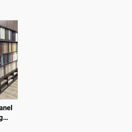
anel
g
apan