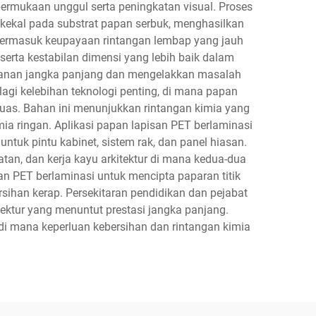
ermukaan unggul serta peningkatan visual. Proses
 kekal pada substrat papan serbuk, menghasilkan
i termasuk keupayaan rintangan lembap yang jauh
serta kestabilan dimensi yang lebih baik dalam
ahanan jangka panjang dan mengelakkan masalah
agi kelebihan teknologi penting, di mana papan
 luas. Bahan ini menunjukkan rintangan kimia yang
ia ringan. Aplikasi papan lapisan PET berlaminasi
untuk pintu kabinet, sistem rak, dan panel hiasan.
an, dan kerja kayu arkitektur di mana kedua-dua
n PET berlaminasi untuk mencipta paparan titik
ihan kerap. Persekitaran pendidikan dan pejabat
ktur yang menuntut prestasi jangka panjang.
i mana keperluan kebersihan dan rintangan kimia