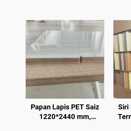
Papan Lapis PET Saiz
Sir
1220*2440 mm,
Ter
Ketebalan 9 mm dan 18
Batu