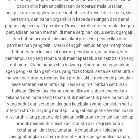
papan chip haiwan peliharaan beroperasi melalui talian
pengeluaran canggih yang mengubah serat kayu kitar semula, sisa
pertanian, dan bahan organik lain kepada kepingan dan panel
papan chip berkualiti premium. Proses pembuatan bermula dengan
penyediaan bahan mentah, di mana serpihan kayu, serbuk gergaji,
dan bahan berserat lain menjalani prosedur pengecilan dan
pembersihan yang teliti. Mesin canggih kemudiannya memproses
bahan-bahan ini melalui operasi pengisaran, penapisan, dan
pencampuran yang tepat untuk mencapai taburan saiz zarah yang
optimum. Kilang papan chip haiwan peliharaan menggunakan
agen pengikat dan gam khas yang tidak toksik serta selamat untuk
haiwan peliharaan, memastikan produk akhir memenuhi piawaian
keselamatan ketat untuk aplikasi yang melibatkan sentuhan
haiwan. Sistem penekanan yang dikawal suhu mengenakan
tekanan dan haba yang tepat untuk membentuk panel papan chip
yang padat dan seragam dengan ketebalan yang konsisten serta
integriti struktural yang mantap. Langkah-langkah kawalan kualiti
di seluruh kilang papan chip haiwan peliharaan memastikan setiap
produk memenuhi spesifikasi industri dari segi kekuatan,
ketahanan, dan keselamatan. Kemudahan ini biasanya
menggabungkan sistem automatik untuk pengendalian bahan,