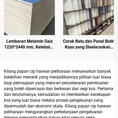
Lembaran Melamin Saiz
Corak Batu dan Panel Butir
1220*2440 mm, Ketebalan
Kayu yang Diselaraskan |
16 mm, 18 mm, 9 mm, Inti
Papan Hiasan Digital
Kayu Semula Jadi dengan
Bermutu Tinggi Buatan
Veneer Melamin untuk
Khas Itali dengan Minyak
Hiasan Kabinet
Campuran | Pinggir
Kilang papan cip haiwan peliharaan menawarkan banyak
Berwarna Serasi | Koleksi
kelebihan menarik yang menjadikannya pilihan luar biasa
Papan Perabot Mewah
bagi perniagaan yang mencari penyelesaian pembuatan
Tanpa Cat
yang boleh dipercayai dan berkesan dari segi kos. Pertama
dan terutamanya, kemudahan ini memberikan kecekapan
kos yang luar biasa melalui proses pengeluaran yang
dipermudah dan ekonomi skala. Kilang papan cip haiwan
peliharaan mengurangkan perbelanjaan pengeluaran
dengan memanfaatkan bahan kitar semula serta