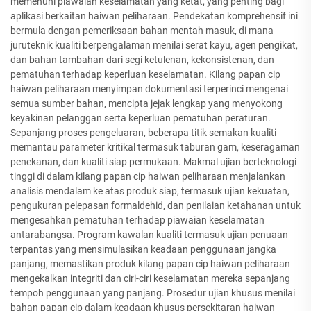
memenuhi piawaian keselamatan yang ketat, yang penting bagi
aplikasi berkaitan haiwan peliharaan. Pendekatan komprehensif ini
bermula dengan pemeriksaan bahan mentah masuk, di mana
juruteknik kualiti berpengalaman menilai serat kayu, agen pengikat,
dan bahan tambahan dari segi ketulenan, kekonsistenan, dan
pematuhan terhadap keperluan keselamatan. Kilang papan cip
haiwan peliharaan menyimpan dokumentasi terperinci mengenai
semua sumber bahan, mencipta jejak lengkap yang menyokong
keyakinan pelanggan serta keperluan pematuhan peraturan.
Sepanjang proses pengeluaran, beberapa titik semakan kualiti
memantau parameter kritikal termasuk taburan gam, keseragaman
penekanan, dan kualiti siap permukaan. Makmal ujian berteknologi
tinggi di dalam kilang papan cip haiwan peliharaan menjalankan
analisis mendalam ke atas produk siap, termasuk ujian kekuatan,
pengukuran pelepasan formaldehid, dan penilaian ketahanan untuk
mengesahkan pematuhan terhadap piawaian keselamatan
antarabangsa. Program kawalan kualiti termasuk ujian penuaan
terpantas yang mensimulasikan keadaan penggunaan jangka
panjang, memastikan produk kilang papan cip haiwan peliharaan
mengekalkan integriti dan ciri-ciri keselamatan mereka sepanjang
tempoh penggunaan yang panjang. Prosedur ujian khusus menilai
bahan papan cip dalam keadaan khusus persekitaran haiwan