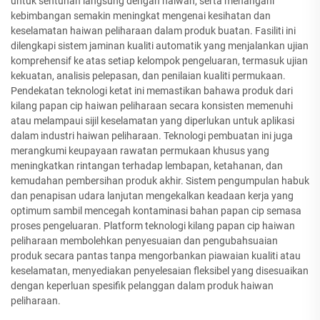
untuk sentuhan langsung dengan haiwan, serta menangani
kebimbangan semakin meningkat mengenai kesihatan dan
keselamatan haiwan peliharaan dalam produk buatan. Fasiliti ini
dilengkapi sistem jaminan kualiti automatik yang menjalankan ujian
komprehensif ke atas setiap kelompok pengeluaran, termasuk ujian
kekuatan, analisis pelepasan, dan penilaian kualiti permukaan.
Pendekatan teknologi ketat ini memastikan bahawa produk dari
kilang papan cip haiwan peliharaan secara konsisten memenuhi
atau melampaui sijil keselamatan yang diperlukan untuk aplikasi
dalam industri haiwan peliharaan. Teknologi pembuatan ini juga
merangkumi keupayaan rawatan permukaan khusus yang
meningkatkan rintangan terhadap lembapan, ketahanan, dan
kemudahan pembersihan produk akhir. Sistem pengumpulan habuk
dan penapisan udara lanjutan mengekalkan keadaan kerja yang
optimum sambil mencegah kontaminasi bahan papan cip semasa
proses pengeluaran. Platform teknologi kilang papan cip haiwan
peliharaan membolehkan penyesuaian dan pengubahsuaian
produk secara pantas tanpa mengorbankan piawaian kualiti atau
keselamatan, menyediakan penyelesaian fleksibel yang disesuaikan
dengan keperluan spesifik pelanggan dalam produk haiwan
peliharaan.