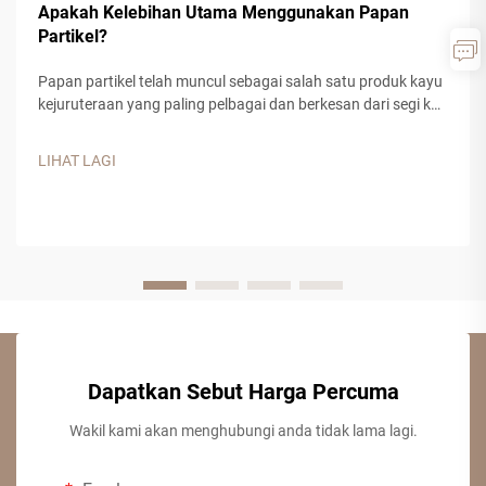
Apakah Kelebihan Utama Menggunakan Papan
Partikel?
Papan partikel telah muncul sebagai salah satu produk kayu
kejuruteraan yang paling pelbagai dan berkesan dari segi kos
dalam pembinaan moden dan pengilangan perabot. Bahan
komposit ini, yang diperbuat daripada serpihan kayu, sisa
LIHAT LAGI
gergaji kayu, dan pengikat resin sintetik, menawarkan...
Dapatkan Sebut Harga Percuma
Wakil kami akan menghubungi anda tidak lama lagi.