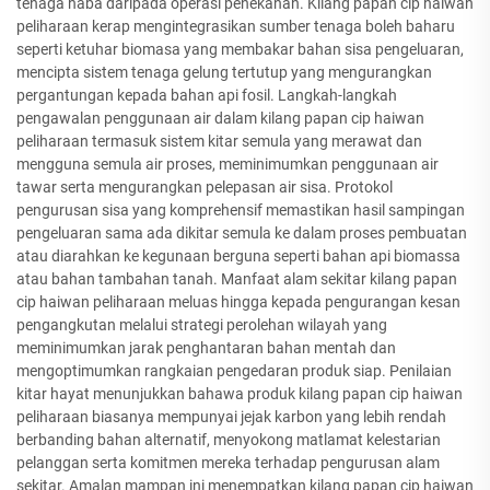
tenaga haba daripada operasi penekanan. Kilang papan cip haiwan
peliharaan kerap mengintegrasikan sumber tenaga boleh baharu
seperti ketuhar biomasa yang membakar bahan sisa pengeluaran,
mencipta sistem tenaga gelung tertutup yang mengurangkan
pergantungan kepada bahan api fosil. Langkah-langkah
pengawalan penggunaan air dalam kilang papan cip haiwan
peliharaan termasuk sistem kitar semula yang merawat dan
mengguna semula air proses, meminimumkan penggunaan air
tawar serta mengurangkan pelepasan air sisa. Protokol
pengurusan sisa yang komprehensif memastikan hasil sampingan
pengeluaran sama ada dikitar semula ke dalam proses pembuatan
atau diarahkan ke kegunaan berguna seperti bahan api biomassa
atau bahan tambahan tanah. Manfaat alam sekitar kilang papan
cip haiwan peliharaan meluas hingga kepada pengurangan kesan
pengangkutan melalui strategi perolehan wilayah yang
meminimumkan jarak penghantaran bahan mentah dan
mengoptimumkan rangkaian pengedaran produk siap. Penilaian
kitar hayat menunjukkan bahawa produk kilang papan cip haiwan
peliharaan biasanya mempunyai jejak karbon yang lebih rendah
berbanding bahan alternatif, menyokong matlamat kelestarian
pelanggan serta komitmen mereka terhadap pengurusan alam
sekitar. Amalan mampan ini menempatkan kilang papan cip haiwan