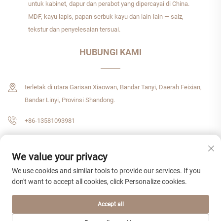
untuk kabinet, dapur dan perabot yang dipercayai di China.
MDF, kayu lapis, papan serbuk kayu dan lain-lain — saiz,
tekstur dan penyelesaian tersuai.
HUBUNGI KAMI
terletak di utara Garisan Xiaowan, Bandar Tanyi, Daerah Feixian,
Bandar Linyi, Provinsi Shandong.
+86-13581093981
[email protected]
We value your privacy
We use cookies and similar tools to provide our services. If you
don't want to accept all cookies, click Personalize cookies.
Hak Cipta © 2026 Shandong Zhenshijie International Trade CO., LTD. Hak cipta
terpelihara.
Dasar Privasi
Accept all