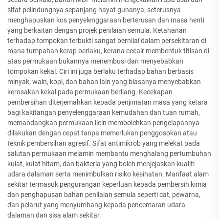
sifat pelindungnya sepanjang hayat gunanya, seterusnya
menghapuskan kos penyelenggaraan berterusan dan masa henti
yang berkaitan dengan projek penilaian semula. Ketahanan
terhadap tompokan terbukti sangat bernilai dalam persekitaran di
mana tumpahan kerap berlaku, kerana cecair membentuk titisan di
atas permukaan bukannya menembusi dan menyebabkan
tompokan kekal. Ciri ini juga berlaku terhadap bahan berbasis
minyak, wain, kopi, dan bahan lain yang biasanya menyebabkan
kerosakan kekal pada permukaan berliang. Kecekapan
pembersihan diterjemahkan kepada penjimatan masa yang ketara
bagi kakitangan penyelenggaraan kemudahan dan tuan rumah,
memandangkan permukaan licin membolehkan pengelapannya
dilakukan dengan cepat tanpa memerlukan penggosokan atau
teknik pembersihan agresif. Sifat antimikrob yang melekat pada
salutan permukaan melamin membantu menghalang pertumbuhan
kulat, kulat hitam, dan bakteria yang boleh menjejaskan kualiti
udara dalaman serta menimbulkan risiko kesihatan. Manfaat alam
sekitar termasuk pengurangan keperluan kepada pembersih kimia
dan penghapusan bahan penilaian semula seperti cat, pewarna,
dan pelarut yang menyumbang kepada pencemaran udara
dalaman dan sisa alam sekitar.