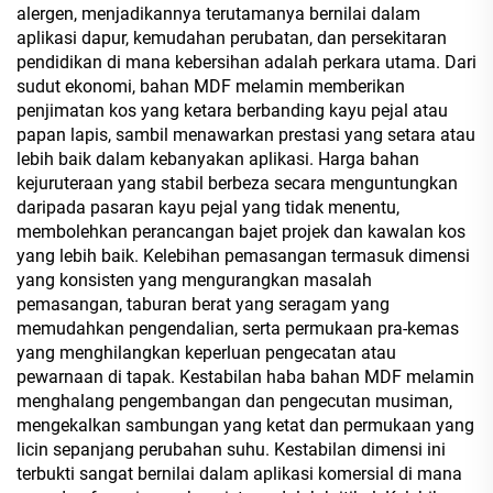
alergen, menjadikannya terutamanya bernilai dalam
aplikasi dapur, kemudahan perubatan, dan persekitaran
pendidikan di mana kebersihan adalah perkara utama. Dari
sudut ekonomi, bahan MDF melamin memberikan
penjimatan kos yang ketara berbanding kayu pejal atau
papan lapis, sambil menawarkan prestasi yang setara atau
lebih baik dalam kebanyakan aplikasi. Harga bahan
kejuruteraan yang stabil berbeza secara menguntungkan
daripada pasaran kayu pejal yang tidak menentu,
membolehkan perancangan bajet projek dan kawalan kos
yang lebih baik. Kelebihan pemasangan termasuk dimensi
yang konsisten yang mengurangkan masalah
pemasangan, taburan berat yang seragam yang
memudahkan pengendalian, serta permukaan pra-kemas
yang menghilangkan keperluan pengecatan atau
pewarnaan di tapak. Kestabilan haba bahan MDF melamin
menghalang pengembangan dan pengecutan musiman,
mengekalkan sambungan yang ketat dan permukaan yang
licin sepanjang perubahan suhu. Kestabilan dimensi ini
terbukti sangat bernilai dalam aplikasi komersial di mana