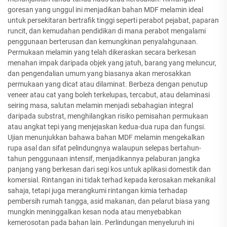
goresan yang unggul ini menjadikan bahan MDF melamin ideal
untuk persekitaran bertrafik tinggi seperti perabot pejabat, paparan
runcit, dan kemudahan pendidikan di mana perabot mengalami
penggunaan berterusan dan kemungkinan penyalahgunaan.
Permukaan melamin yang telah dikeraskan secara berkesan
menahan impak daripada objek yang jatuh, barang yang meluncur,
dan pengendalian umum yang biasanya akan merosakkan
permukaan yang dicat atau dilaminat. Berbeza dengan penutup
veneer atau cat yang boleh terkelupas, tercabut, atau delaminasi
seiring masa, salutan melamin menjadi sebahagian integral
daripada substrat, menghilangkan risiko pemisahan permukaan
atau angkat tepi yang menjejaskan kedua-dua rupa dan fungsi.
Ujian menunjukkan bahawa bahan MDF melamin mengekalkan
rupa asal dan sifat pelindungnya walaupun selepas bertahun-
tahun penggunaan intensif, menjadikannya pelaburan jangka
panjang yang berkesan dari segi kos untuk aplikasi domestik dan
komersial. Rintangan ini tidak terhad kepada kerosakan mekanikal
sahaja, tetapi juga merangkumi rintangan kimia terhadap
pembersih rumah tangga, asid makanan, dan pelarut biasa yang
mungkin meninggalkan kesan noda atau menyebabkan
kemerosotan pada bahan lain. Perlindungan menyeluruh ini