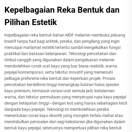
Kepelbagaian Reka Bentuk dan
Pilihan Estetik
Kepelbagaian reka bentuk bahan MDF melamin membuka peluang
kreatif tanpa had bagi arkitek, pereka, dan pengilang yang ingin
mencapai matlamat estetik tertentu sambil mengekalkan fungsi
praktikal dan batasan belanjawan. Teknologi pencetakan dan
timbul canggih yang digunakan dalam pengeluaran melamin
membolehkan corak urat kayu yang luar biasa realistik, warna
pepejal kontemporari, serta tekstur inovatif yang memenuhi
pelbagai preferensi reka bentuk dan keperluan projek. Proses
pencetakan berdefinisi tinggi menangkap butiran halus spesies
kayu premium, termasuk variasi urat semula jadi, kedalaman
warna, dan tekstur permukaan yang menyerupai rupa kayu pepejal
dengan ketepatan tinggi—dengan kos yang hanya sebahagian kecil
daripada kayu pepejal. Teknologi ini membolehkan pereka
menentukan corak kayu eksotik yang mungkin terlalu mahal atau
menimbulkan persoalan dari segi kelestarian jika digunakan dalam
bentuk kayu pepejal, seterusnya memperluas pilihan reka bentuk