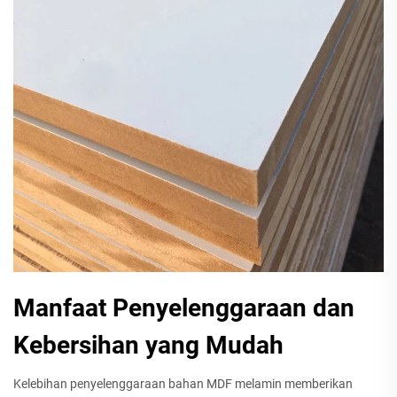
Manfaat Penyelenggaraan dan
Kebersihan yang Mudah
Kelebihan penyelenggaraan bahan MDF melamin memberikan