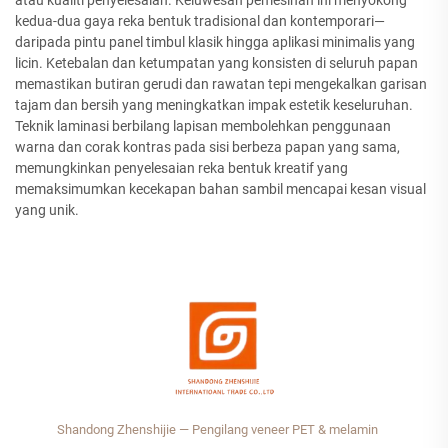
kedua-dua gaya reka bentuk tradisional dan kontemporari—
daripada pintu panel timbul klasik hingga aplikasi minimalis yang
licin. Ketebalan dan ketumpatan yang konsisten di seluruh papan
memastikan butiran gerudi dan rawatan tepi mengekalkan garisan
tajam dan bersih yang meningkatkan impak estetik keseluruhan.
Teknik laminasi berbilang lapisan membolehkan penggunaan
warna dan corak kontras pada sisi berbeza papan yang sama,
memungkinkan penyelesaian reka bentuk kreatif yang
memaksimumkan kecekapan bahan sambil mencapai kesan visual
yang unik.
Shandong Zhenshijie — Pengilang veneer PET & melamin