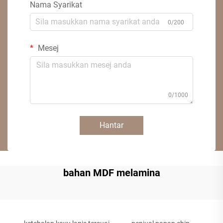
Nama Syarikat
0/200
Mesej
0/1000
Hantar
bahan MDF melamina