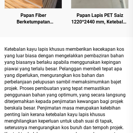
Papan Fiber
Papan Lapis PET Saiz
Berketumpatan
1220*2440 mm, Ketebalan
Sederhana (MDF) adalah
9 mm dan 18 mm, Lapisan
sejenis produk kayu
Filem PET 0.2 mm dengan
kejuruteraan yang
Permukaan Berkilau
diperbuat daripada serat
Tinggi dan Matte untuk
Ketebalan kayu lapis khusus memberikan kecekapan kos
kayu atau serat tumbuhan
Kabinet dan Dapur
yang luar biasa dengan mengelakkan pembaziran bahan
lain untuk papan dapur,
yang biasanya berlaku apabila menggunakan kepingan
papan perabot dan juga
piawai yang terlalu besar. Pelanggan membeli tepat apa
papan pembungkusan
yang diperlukan, mengurangkan kos bahan dan
perbelanjaan pelupusan sambil memaksimumkan bajet
projek. Proses pembuatan yang tepat memastikan
penggunaan bahan yang optimum, yang secara langsung
diterjemahkan kepada penjimatan kewangan bagi projek
berskala besar. Penjimatan masa merupakan kelebihan
penting lain kerana ketebalan kayu lapis khusus
menghilangkan keperluan untuk ubah suai di tapak,
seterusnya mengurangkan kos buruh dan tempoh projek.