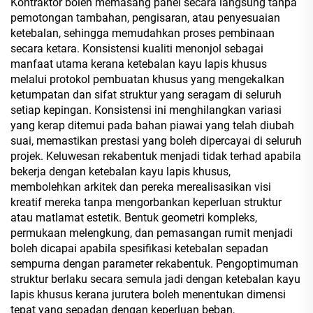
Kontraktor boleh memasang panel secara langsung tanpa
pemotongan tambahan, pengisaran, atau penyesuaian
ketebalan, sehingga memudahkan proses pembinaan
secara ketara. Konsistensi kualiti menonjol sebagai
manfaat utama kerana ketebalan kayu lapis khusus
melalui protokol pembuatan khusus yang mengekalkan
ketumpatan dan sifat struktur yang seragam di seluruh
setiap kepingan. Konsistensi ini menghilangkan variasi
yang kerap ditemui pada bahan piawai yang telah diubah
suai, memastikan prestasi yang boleh dipercayai di seluruh
projek. Keluwesan rekabentuk menjadi tidak terhad apabila
bekerja dengan ketebalan kayu lapis khusus,
membolehkan arkitek dan pereka merealisasikan visi
kreatif mereka tanpa mengorbankan keperluan struktur
atau matlamat estetik. Bentuk geometri kompleks,
permukaan melengkung, dan pemasangan rumit menjadi
boleh dicapai apabila spesifikasi ketebalan sepadan
sempurna dengan parameter rekabentuk. Pengoptimuman
struktur berlaku secara semula jadi dengan ketebalan kayu
lapis khusus kerana jurutera boleh menentukan dimensi
tepat yang sepadan dengan keperluan beban,