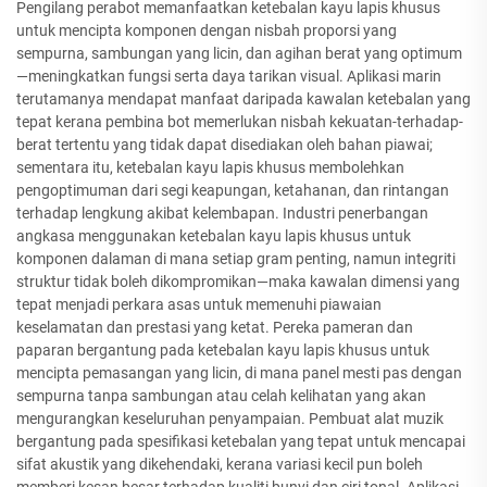
Pengilang perabot memanfaatkan ketebalan kayu lapis khusus
untuk mencipta komponen dengan nisbah proporsi yang
sempurna, sambungan yang licin, dan agihan berat yang optimum
—meningkatkan fungsi serta daya tarikan visual. Aplikasi marin
terutamanya mendapat manfaat daripada kawalan ketebalan yang
tepat kerana pembina bot memerlukan nisbah kekuatan-terhadap-
berat tertentu yang tidak dapat disediakan oleh bahan piawai;
sementara itu, ketebalan kayu lapis khusus membolehkan
pengoptimuman dari segi keapungan, ketahanan, dan rintangan
terhadap lengkung akibat kelembapan. Industri penerbangan
angkasa menggunakan ketebalan kayu lapis khusus untuk
komponen dalaman di mana setiap gram penting, namun integriti
struktur tidak boleh dikompromikan—maka kawalan dimensi yang
tepat menjadi perkara asas untuk memenuhi piawaian
keselamatan dan prestasi yang ketat. Pereka pameran dan
paparan bergantung pada ketebalan kayu lapis khusus untuk
mencipta pemasangan yang licin, di mana panel mesti pas dengan
sempurna tanpa sambungan atau celah kelihatan yang akan
mengurangkan keseluruhan penyampaian. Pembuat alat muzik
bergantung pada spesifikasi ketebalan yang tepat untuk mencapai
sifat akustik yang dikehendaki, kerana variasi kecil pun boleh
memberi kesan besar terhadap kualiti bunyi dan ciri tonal. Aplikasi