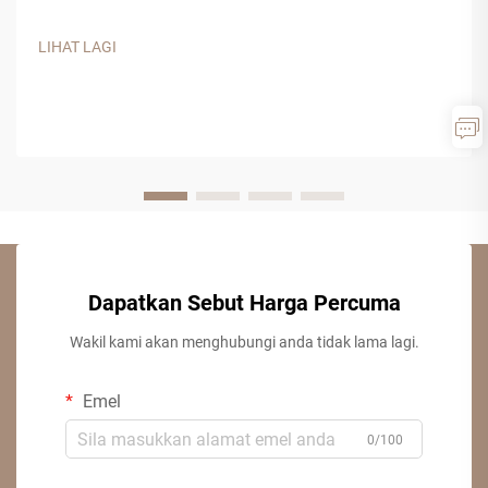
untuk membuat keputusan yang berinformasi. Produk kayu
kejuruteraan ini telah mendapat populariti yang ketara dalam
LIHAT LAGI
aplikasi perumahan dan komersial...
Dapatkan Sebut Harga Percuma
Wakil kami akan menghubungi anda tidak lama lagi.
Emel
0/100