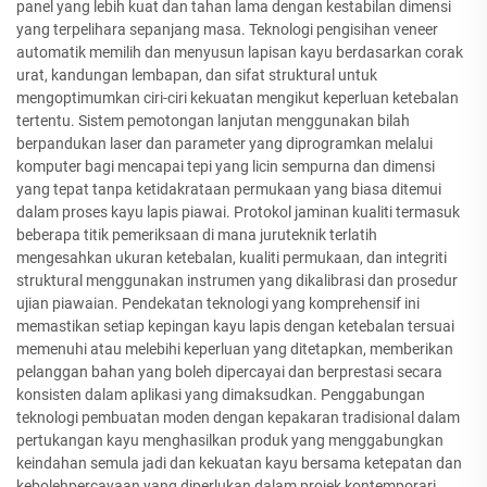
panel yang lebih kuat dan tahan lama dengan kestabilan dimensi
yang terpelihara sepanjang masa. Teknologi pengisihan veneer
automatik memilih dan menyusun lapisan kayu berdasarkan corak
urat, kandungan lembapan, dan sifat struktural untuk
mengoptimumkan ciri-ciri kekuatan mengikut keperluan ketebalan
tertentu. Sistem pemotongan lanjutan menggunakan bilah
berpandukan laser dan parameter yang diprogramkan melalui
komputer bagi mencapai tepi yang licin sempurna dan dimensi
yang tepat tanpa ketidakrataan permukaan yang biasa ditemui
dalam proses kayu lapis piawai. Protokol jaminan kualiti termasuk
beberapa titik pemeriksaan di mana juruteknik terlatih
mengesahkan ukuran ketebalan, kualiti permukaan, dan integriti
struktural menggunakan instrumen yang dikalibrasi dan prosedur
ujian piawaian. Pendekatan teknologi yang komprehensif ini
memastikan setiap kepingan kayu lapis dengan ketebalan tersuai
memenuhi atau melebihi keperluan yang ditetapkan, memberikan
pelanggan bahan yang boleh dipercayai dan berprestasi secara
konsisten dalam aplikasi yang dimaksudkan. Penggabungan
teknologi pembuatan moden dengan kepakaran tradisional dalam
pertukangan kayu menghasilkan produk yang menggabungkan
keindahan semula jadi dan kekuatan kayu bersama ketepatan dan
kebolehpercayaan yang diperlukan dalam projek kontemporari,