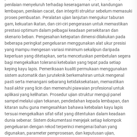
penilaian menyeluruh terhadap keseragaman urat, kandungan
lembapan, penilaian cacat, dan integriti struktur sebelum memasuki
proses pembuatan. Peralatan ujian lanjutan mengukur taburan
gam, kekuatan ikatan, dan ciri-ciri pengerasan untuk memastikan
prestasi optimum dalam pelbagai keadaan persekitaran dan
skenario beban. Pengesahan ketepatan dimensi dilakukan pada
beberapa peringkat pengeluaran menggunakan alat ukur presisi
yang mampu mengesan variasi minimum sekalipun daripada
keperluan yang ditetapkan, serta mencetuskan pembetulan segera
bagi mengekalkan toleransi ketebalan yang tepat pada setiap
keping kayu lapis. Pemeriksaan kualiti permukaan menggunakan
sistem automatik dan juruteknik berkemahiran untuk mengenal
pasti serta menangani sebarang ketidaksekataan, memastikan
hasil akhir yang licin dan memenuhi piawaian profesional untuk
aplikasi yang kelihatan. Prosedur ujian struktur menguji panel
sampel melalui ujian tekanan, pendedahan kepada lembapan, dan
kitaran suhu guna mengesahkan bahawa ketebalan kayu lapis
tersuai mengekalkan sifat-sifat yang ditentukan dalam keadaan
dunia sebenar. Sistem dokumentasi menjejak setiap kelompok
pengeluaran dengan rekod terperinci mengenai bahan yang
digunakan, parameter pemprosesan, dan keputusan ujian,