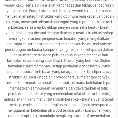
veneer kayu, serta aplikasi lekat yang tepat dan teknik pengepresan
yang cermat. Fungsi utama ketebalan plywood tersuai termasuk
menyediakan integriti struktur yang optimum bagi keperluan beban
tertentu, mencapai toleransi pasangan yang tepat dalam aplikasi
arkitektur, serta membolehkan penyelesaian reka bentuk kreatif
yang tidak dapat dicapai dengan dimensi piawai. Ciri-ciri teknologi
merangkumi sistem pengepresan lanjutan yang mengekalkan
ketumpatan seragam sepanjang pelbagai ketebalan, mekanisme
pemotongan berkuasa komputer yang menjamin ketepatan dalam
julat milimeter, serta agen pelekat khusus yang mengekalkan
kekuatan di sepanjang spesifikasi dimensi yang berbeza. Sistem
kawalan kualiti memantau setiap peringkat pengeluaran untuk
menjamin taburan ketebalan yang seragam dan kebolehpercayaan
struktur. Aplikasi ketebalan plywood tersuai merentasi banyak
industri, termasuk pembuatan perabot—di mana ketebalan tepat
memastikan sambungan sempurna dan daya tarikan estetik;
pembinaan arkitektur yang memerlukan sifat struktur tertentu;
aplikasi marin yang menuntut nisbah berat-ke-kekuatan yang tepat;
serta penyelesaian pembungkusan khas. Industri aerospace
menggunakan ketebalan plywood tersuai untuk komponen yang
ringan tetapi kuat, manakala pengilang automotif memerlukan