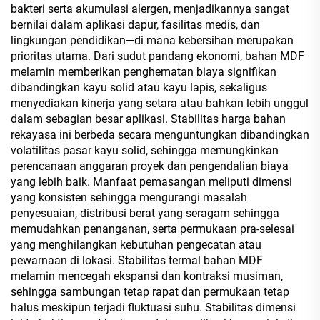
bakteri serta akumulasi alergen, menjadikannya sangat
bernilai dalam aplikasi dapur, fasilitas medis, dan
lingkungan pendidikan—di mana kebersihan merupakan
prioritas utama. Dari sudut pandang ekonomi, bahan MDF
melamin memberikan penghematan biaya signifikan
dibandingkan kayu solid atau kayu lapis, sekaligus
menyediakan kinerja yang setara atau bahkan lebih unggul
dalam sebagian besar aplikasi. Stabilitas harga bahan
rekayasa ini berbeda secara menguntungkan dibandingkan
volatilitas pasar kayu solid, sehingga memungkinkan
perencanaan anggaran proyek dan pengendalian biaya
yang lebih baik. Manfaat pemasangan meliputi dimensi
yang konsisten sehingga mengurangi masalah
penyesuaian, distribusi berat yang seragam sehingga
memudahkan penanganan, serta permukaan pra-selesai
yang menghilangkan kebutuhan pengecatan atau
pewarnaan di lokasi. Stabilitas termal bahan MDF
melamin mencegah ekspansi dan kontraksi musiman,
sehingga sambungan tetap rapat dan permukaan tetap
halus meskipun terjadi fluktuasi suhu. Stabilitas dimensi