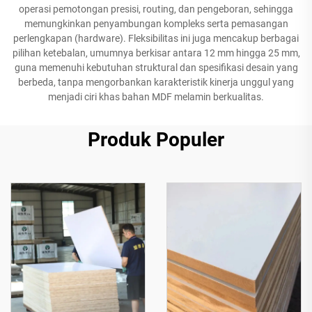
operasi pemotongan presisi, routing, dan pengeboran, sehingga
memungkinkan penyambungan kompleks serta pemasangan
perlengkapan (hardware). Fleksibilitas ini juga mencakup berbagai
pilihan ketebalan, umumnya berkisar antara 12 mm hingga 25 mm,
guna memenuhi kebutuhan struktural dan spesifikasi desain yang
berbeda, tanpa mengorbankan karakteristik kinerja unggul yang
menjadi ciri khas bahan MDF melamin berkualitas.
Produk Populer