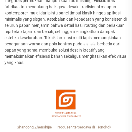
integritas permukaan maupun kualitas finishing. Fleksibilitas
fabrikasi ini mendukung baik gaya desain tradisional maupun
kontemporer, mulai dari pintu panel timbul klasik hingga aplikasi
minimalis yang elegan. Ketebalan dan kepadatan yang konsisten di
seluruh papan menjamin bahwa detail hasil routing dan perlakuan
tepi tetap tajam dan bersih, sehingga meningkatkan dampak
estetika keseluruhan. Teknik laminasi multi-lapis memungkinkan
penggunaan warna dan pola kontras pada sisi-sisi berbeda dari
papan yang sama, membuka solusi desain kreatif yang
memaksimalkan efisiensi bahan sekaligus menghasilkan efek visual
yang khas.
Shandong Zhenshijie — Produsen terpercaya di Tiongkok