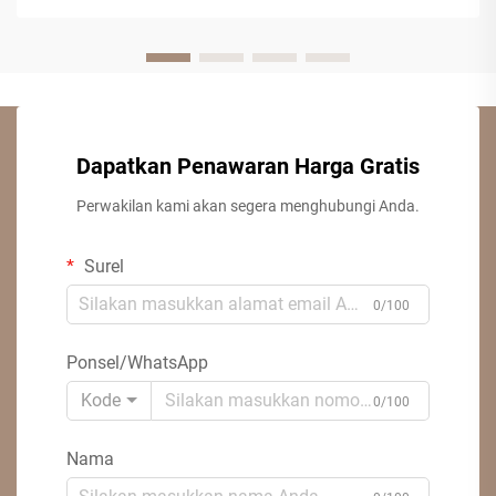
Dapatkan Penawaran Harga Gratis
Perwakilan kami akan segera menghubungi Anda.
Surel
0/100
Ponsel/WhatsApp
Kode
0/100
Nama