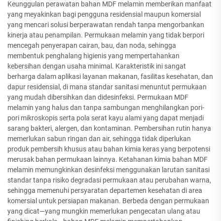
Keunggulan perawatan bahan MDF melamin memberikan manfaat
yang meyakinkan bagi pengguna residensial maupun komersial
yang mencari solusi berperawatan rendah tanpa mengorbankan
kinerja atau penampilan. Permukaan melamin yang tidak berpori
mencegah penyerapan cairan, bau, dan noda, sehingga
membentuk penghalang higienis yang mempertahankan
kebersihan dengan usaha minimal. Karakteristik ini sangat
berharga dalam aplikasi layanan makanan, fasilitas kesehatan, dan
dapur residensial, di mana standar sanitasi menuntut permukaan
yang mudah dibersihkan dan didesinfeksi. Permukaan MDF
melamin yang halus dan tanpa sambungan menghilangkan pori-
pori mikroskopis serta pola serat kayu alami yang dapat menjadi
sarang bakteri, alergen, dan kontaminan. Pembersihan rutin hanya
memerlukan sabun ringan dan air, sehingga tidak diperlukan
produk pembersih khusus atau bahan kimia keras yang berpotensi
merusak bahan permukaan lainnya. Ketahanan kimia bahan MDF
melamin memungkinkan desinfeksi menggunakan larutan sanitasi
standar tanpa risiko degradasi permukaan atau perubahan warna,
sehingga memenuhi persyaratan departemen kesehatan di area
komersial untuk persiapan makanan. Berbeda dengan permukaan
yang dicat—yang mungkin memerlukan pengecatan ulang atau