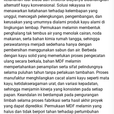
Kayu Lapis, dan Papan
alternatif kayu konvensional. Solusi rekayasa ini
Blok
menawarkan ketahanan terhadap kelembapan yang
unggul, mencegah pelengkungan, pengembangan, dan
kerusakan yang umumnya dialami produk kayu alami di
lingkungan lembap. Permukaan melamin membentuk
penghalang tak tembus air yang menolak cairan, noda
makanan, serta bahan kimia rumah tangga, sehingga
perawatannya menjadi sederhana hanya dengan
pembersihan menggunakan sabun dan air. Berbeda
dengan kayu solid yang memerlukan proses pengecatan
ulang secara berkala, bahan MDF melamin
mempertahankan penampilan serta sifat pelindungnya
selama puluhan tahun tanpa perlakuan tambahan. Proses
manufaktur menghilangkan cacat alami kayu seperti mata
kayu, ketidakseragaman urat, dan variasi kepadatan,
sehingga menjamin kinerja yang konsisten pada setiap
papan. Keandalan ini berdampak pada pengurangan
limbah selama proses fabrikasi serta hasil akhir proyek
yang dapat diprediksi. Permukaan MDF melamin yang
halus dan tidak berpori tahan terhadap pertumbuhan