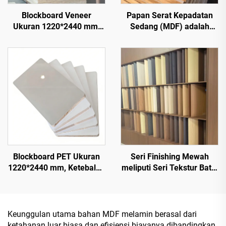
Blockboard Veneer
Papan Serat Kepadatan
Ukuran 1220*2440 mm,
Sedang (MDF) adalah
Ketebalan 16 mm, Inti
jenis produk kayu
Kayu Alami dengan
rekayasa yang terbuat dari
Veneer Melamin untuk
serat kayu atau serat
Dekorasi Kabinet
tanaman lainnya,
digunakan sebagai papan
dapur, papan furnitur, dan
juga papan kemasan
Blockboard PET Ukuran
Seri Finishing Mewah
1220*2440 mm, Ketebalan
meliputi Seri Tekstur Batu,
16 mm, Lapisan Film PET
Seri Tekstur Serat Kayu,
0,2 mm dengan
Seri Tekstur Serat Kayu
Permukaan Mengilap
Sinkron, serta Seri Tinta
Tinggi dan Doff untuk
Puitis Oriental untuk MDF,
Keunggulan utama bahan MDF melamin berasal dari
Dekorasi Kabinet
Chipboard, Papan Partikel,
ketahanan luar biasa dan efisiensi biayanya dibandingkan