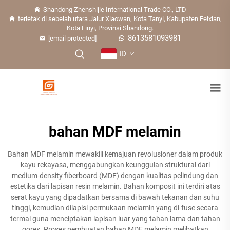
Shandong Zhenshijie International Trade CO., LTD
terletak di sebelah utara Jalur Xiaowan, Kota Tanyi, Kabupaten Feixian,
Kota Linyi, Provinsi Shandong.
8613581093981
[email protected]
ID
bahan MDF melamin
Bahan MDF melamin mewakili kemajuan revolusioner dalam produk
kayu rekayasa, menggabungkan keunggulan struktural dari
medium-density fiberboard (MDF) dengan kualitas pelindung dan
estetika dari lapisan resin melamin. Bahan komposit ini terdiri atas
serat kayu yang dipadatkan bersama di bawah tekanan dan suhu
tinggi, kemudian dilapisi permukaan melamin yang di-fuse secara
termal guna menciptakan lapisan luar yang tahan lama dan tahan
gores. Proses pembuatan bahan MDF melamin melibatkan