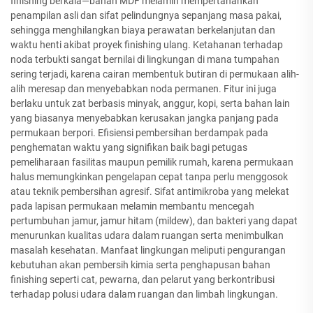
finishing berkala—bahan MDF melamin mempertahankan
penampilan asli dan sifat pelindungnya sepanjang masa pakai,
sehingga menghilangkan biaya perawatan berkelanjutan dan
waktu henti akibat proyek finishing ulang. Ketahanan terhadap
noda terbukti sangat bernilai di lingkungan di mana tumpahan
sering terjadi, karena cairan membentuk butiran di permukaan alih-
alih meresap dan menyebabkan noda permanen. Fitur ini juga
berlaku untuk zat berbasis minyak, anggur, kopi, serta bahan lain
yang biasanya menyebabkan kerusakan jangka panjang pada
permukaan berpori. Efisiensi pembersihan berdampak pada
penghematan waktu yang signifikan baik bagi petugas
pemeliharaan fasilitas maupun pemilik rumah, karena permukaan
halus memungkinkan pengelapan cepat tanpa perlu menggosok
atau teknik pembersihan agresif. Sifat antimikroba yang melekat
pada lapisan permukaan melamin membantu mencegah
pertumbuhan jamur, jamur hitam (mildew), dan bakteri yang dapat
menurunkan kualitas udara dalam ruangan serta menimbulkan
masalah kesehatan. Manfaat lingkungan meliputi pengurangan
kebutuhan akan pembersih kimia serta penghapusan bahan
finishing seperti cat, pewarna, dan pelarut yang berkontribusi
terhadap polusi udara dalam ruangan dan limbah lingkungan.