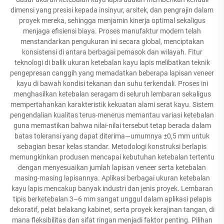
dimensi yang presisi kepada insinyur, arsitek, dan pengrajin dalam
proyek mereka, sehingga menjamin kinerja optimal sekaligus
menjaga efisiensi biaya. Proses manufaktur modern telah
menstandarkan pengukuran ini secara global, menciptakan
konsistensi di antara berbagai pemasok dan wilayah. Fitur
teknologi di balik ukuran ketebalan kayu lapis melibatkan teknik
pengepresan canggih yang memadatkan beberapa lapisan veneer
kayu di bawah kondisi tekanan dan suhu terkendali. Proses ini
menghasilkan ketebalan seragam di seluruh lembaran sekaligus
mempertahankan karakteristik kekuatan alami serat kayu. Sistem
pengendalian kualitas terus-menerus memantau variasi ketebalan
guna memastikan bahwa nilai-nilai tersebut tetap berada dalam
batas toleransi yang dapat diterima—umumnya ±0,5 mm untuk
sebagian besar kelas standar. Metodologi konstruksi berlapis
memungkinkan produsen mencapai kebutuhan ketebalan tertentu
dengan menyesuaikan jumlah lapisan veneer serta ketebalan
masing-masing lapisannya. Aplikasi berbagai ukuran ketebalan
kayu lapis mencakup banyak industri dan jenis proyek. Lembaran
tipis berketebalan 3–6 mm sangat unggul dalam aplikasi pelapis
dekoratif, pelat belakang kabinet, serta proyek kerajinan tangan, di
mana fleksibilitas dan sifat ringan menjadi faktor penting. Pilihan