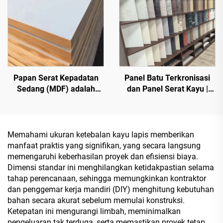
Papan Serat Kepadatan
Panel Batu Terkronisasi
Sedang (MDF) adalah
dan Panel Serat Kayu |
jenis produk kayu
Papan Dekoratif Digital-
rekayasa yang terbuat dari
Print Berkualitas Tinggi
serat kayu atau serat
Buatan Khusus dengan
tanaman lainnya,
Minyak Campuran Italia |
Memahami ukuran ketebalan kayu lapis memberikan
digunakan sebagai papan
Pembatas Tepi Berwarna
manfaat praktis yang signifikan, yang secara langsung
dapur, papan furnitur, dan
Serasi | Koleksi Papan
memengaruhi keberhasilan proyek dan efisiensi biaya.
juga papan kemasan
Furnitur Mewah Tanpa Cat
Dimensi standar ini menghilangkan ketidakpastian selama
tahap perencanaan, sehingga memungkinkan kontraktor
dan penggemar kerja mandiri (DIY) menghitung kebutuhan
bahan secara akurat sebelum memulai konstruksi.
Ketepatan ini mengurangi limbah, meminimalkan
pengeluaran tak terduga, serta memastikan proyek tetap