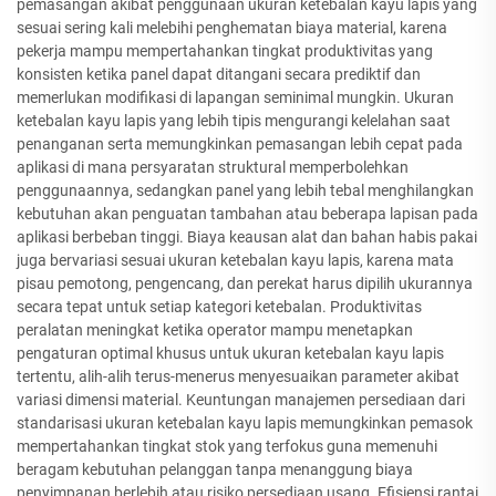
pemasangan akibat penggunaan ukuran ketebalan kayu lapis yang
sesuai sering kali melebihi penghematan biaya material, karena
pekerja mampu mempertahankan tingkat produktivitas yang
konsisten ketika panel dapat ditangani secara prediktif dan
memerlukan modifikasi di lapangan seminimal mungkin. Ukuran
ketebalan kayu lapis yang lebih tipis mengurangi kelelahan saat
penanganan serta memungkinkan pemasangan lebih cepat pada
aplikasi di mana persyaratan struktural memperbolehkan
penggunaannya, sedangkan panel yang lebih tebal menghilangkan
kebutuhan akan penguatan tambahan atau beberapa lapisan pada
aplikasi berbeban tinggi. Biaya keausan alat dan bahan habis pakai
juga bervariasi sesuai ukuran ketebalan kayu lapis, karena mata
pisau pemotong, pengencang, dan perekat harus dipilih ukurannya
secara tepat untuk setiap kategori ketebalan. Produktivitas
peralatan meningkat ketika operator mampu menetapkan
pengaturan optimal khusus untuk ukuran ketebalan kayu lapis
tertentu, alih-alih terus-menerus menyesuaikan parameter akibat
variasi dimensi material. Keuntungan manajemen persediaan dari
standarisasi ukuran ketebalan kayu lapis memungkinkan pemasok
mempertahankan tingkat stok yang terfokus guna memenuhi
beragam kebutuhan pelanggan tanpa menanggung biaya
penyimpanan berlebih atau risiko persediaan usang. Efisiensi rantai