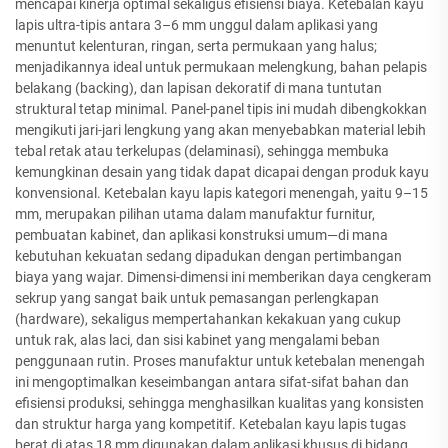
mencapai kinerja optimal sekaligus efisiensi biaya. Ketebalan kayu
lapis ultra-tipis antara 3–6 mm unggul dalam aplikasi yang
menuntut kelenturan, ringan, serta permukaan yang halus;
menjadikannya ideal untuk permukaan melengkung, bahan pelapis
belakang (backing), dan lapisan dekoratif di mana tuntutan
struktural tetap minimal. Panel-panel tipis ini mudah dibengkokkan
mengikuti jari-jari lengkung yang akan menyebabkan material lebih
tebal retak atau terkelupas (delaminasi), sehingga membuka
kemungkinan desain yang tidak dapat dicapai dengan produk kayu
konvensional. Ketebalan kayu lapis kategori menengah, yaitu 9–15
mm, merupakan pilihan utama dalam manufaktur furnitur,
pembuatan kabinet, dan aplikasi konstruksi umum—di mana
kebutuhan kekuatan sedang dipadukan dengan pertimbangan
biaya yang wajar. Dimensi-dimensi ini memberikan daya cengkeram
sekrup yang sangat baik untuk pemasangan perlengkapan
(hardware), sekaligus mempertahankan kekakuan yang cukup
untuk rak, alas laci, dan sisi kabinet yang mengalami beban
penggunaan rutin. Proses manufaktur untuk ketebalan menengah
ini mengoptimalkan keseimbangan antara sifat-sifat bahan dan
efisiensi produksi, sehingga menghasilkan kualitas yang konsisten
dan struktur harga yang kompetitif. Ketebalan kayu lapis tugas
berat di atas 18 mm digunakan dalam aplikasi khusus di bidang