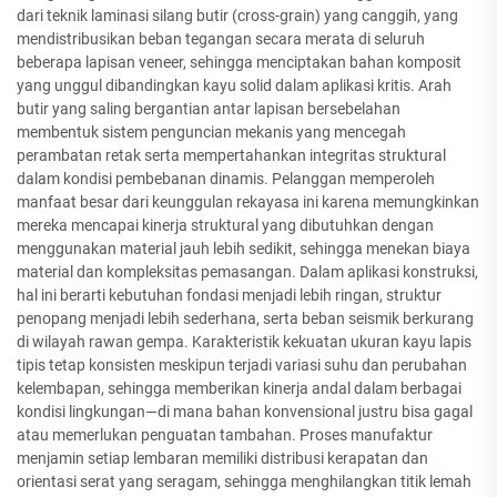
dari teknik laminasi silang butir (cross-grain) yang canggih, yang
mendistribusikan beban tegangan secara merata di seluruh
beberapa lapisan veneer, sehingga menciptakan bahan komposit
yang unggul dibandingkan kayu solid dalam aplikasi kritis. Arah
butir yang saling bergantian antar lapisan bersebelahan
membentuk sistem penguncian mekanis yang mencegah
perambatan retak serta mempertahankan integritas struktural
dalam kondisi pembebanan dinamis. Pelanggan memperoleh
manfaat besar dari keunggulan rekayasa ini karena memungkinkan
mereka mencapai kinerja struktural yang dibutuhkan dengan
menggunakan material jauh lebih sedikit, sehingga menekan biaya
material dan kompleksitas pemasangan. Dalam aplikasi konstruksi,
hal ini berarti kebutuhan fondasi menjadi lebih ringan, struktur
penopang menjadi lebih sederhana, serta beban seismik berkurang
di wilayah rawan gempa. Karakteristik kekuatan ukuran kayu lapis
tipis tetap konsisten meskipun terjadi variasi suhu dan perubahan
kelembapan, sehingga memberikan kinerja andal dalam berbagai
kondisi lingkungan—di mana bahan konvensional justru bisa gagal
atau memerlukan penguatan tambahan. Proses manufaktur
menjamin setiap lembaran memiliki distribusi kerapatan dan
orientasi serat yang seragam, sehingga menghilangkan titik lemah