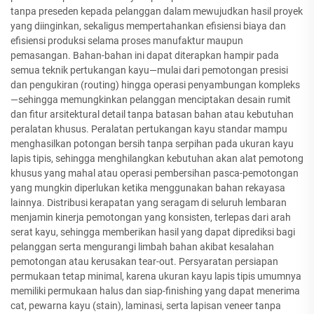
tanpa preseden kepada pelanggan dalam mewujudkan hasil proyek
yang diinginkan, sekaligus mempertahankan efisiensi biaya dan
efisiensi produksi selama proses manufaktur maupun
pemasangan. Bahan-bahan ini dapat diterapkan hampir pada
semua teknik pertukangan kayu—mulai dari pemotongan presisi
dan pengukiran (routing) hingga operasi penyambungan kompleks
—sehingga memungkinkan pelanggan menciptakan desain rumit
dan fitur arsitektural detail tanpa batasan bahan atau kebutuhan
peralatan khusus. Peralatan pertukangan kayu standar mampu
menghasilkan potongan bersih tanpa serpihan pada ukuran kayu
lapis tipis, sehingga menghilangkan kebutuhan akan alat pemotong
khusus yang mahal atau operasi pembersihan pasca-pemotongan
yang mungkin diperlukan ketika menggunakan bahan rekayasa
lainnya. Distribusi kerapatan yang seragam di seluruh lembaran
menjamin kinerja pemotongan yang konsisten, terlepas dari arah
serat kayu, sehingga memberikan hasil yang dapat diprediksi bagi
pelanggan serta mengurangi limbah bahan akibat kesalahan
pemotongan atau kerusakan tear-out. Persyaratan persiapan
permukaan tetap minimal, karena ukuran kayu lapis tipis umumnya
memiliki permukaan halus dan siap-finishing yang dapat menerima
cat, pewarna kayu (stain), laminasi, serta lapisan veneer tanpa