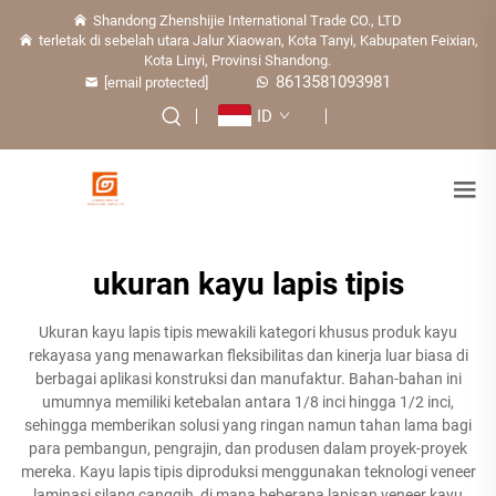
Shandong Zhenshijie International Trade CO., LTD
terletak di sebelah utara Jalur Xiaowan, Kota Tanyi, Kabupaten Feixian,
Kota Linyi, Provinsi Shandong.
8613581093981
[email protected]
ID
ukuran kayu lapis tipis
Ukuran kayu lapis tipis mewakili kategori khusus produk kayu
rekayasa yang menawarkan fleksibilitas dan kinerja luar biasa di
berbagai aplikasi konstruksi dan manufaktur. Bahan-bahan ini
umumnya memiliki ketebalan antara 1/8 inci hingga 1/2 inci,
sehingga memberikan solusi yang ringan namun tahan lama bagi
para pembangun, pengrajin, dan produsen dalam proyek-proyek
mereka. Kayu lapis tipis diproduksi menggunakan teknologi veneer
laminasi silang canggih, di mana beberapa lapisan veneer kayu