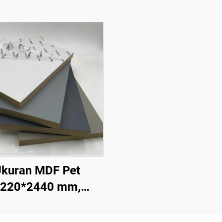
kuran MDF Pet
220*2440 mm,
balan 9 mm dan 18
 Lapisan PET 0,2