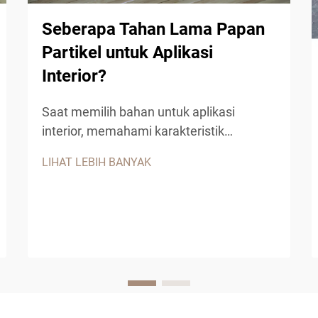
Seberapa Tahan Lama Papan
Partikel untuk Aplikasi
Interior?
Saat memilih bahan untuk aplikasi
interior, memahami karakteristik
ketahanan papan partikel menjadi
LIHAT LEBIH BANYAK
penting guna pengambilan keputusan
yang tepat. Produk kayu rekayasa ini
telah mendapatkan popularitas signifikan
di sektor perumahan maupun
komersial...