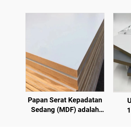
Papan Serat Kepadatan
U
Sedang (MDF) adalah
1
jenis produk kayu
Kete
rekayasa yang terbuat
mm,