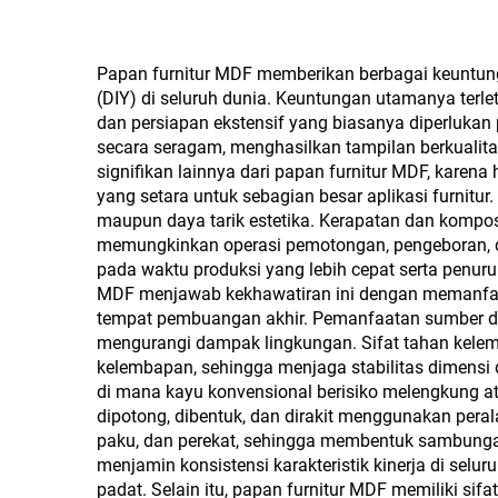
dari serat kayu atau
mm d
serat tanaman lainnya,
Men
Papan furnitur MDF memberikan berbagai keuntunga
digunakan sebagai
(DIY) di seluruh dunia. Keuntungan utamanya ter
Do
dan persiapan ekstensif yang biasanya diperluka
papan dapur, papan
secara seragam, menghasilkan tampilan berkualita
furnitur, dan juga papan
signifikan lainnya dari papan furnitur MDF, kare
yang setara untuk sebagian besar aplikasi furnit
kemasan
maupun daya tarik estetika. Kerapatan dan kompos
memungkinkan operasi pemotongan, pengeboran, da
pada waktu produksi yang lebih cepat serta penur
MDF menjawab kekhawatiran ini dengan memanfaatk
tempat pembuangan akhir. Pemanfaatan sumber daya
mengurangi dampak lingkungan. Sifat tahan kelemb
kelembapan, sehingga menjaga stabilitas dimensi d
di mana kayu konvensional berisiko melengkung 
dipotong, dibentuk, dan dirakit menggunakan pera
paku, dan perekat, sehingga membentuk sambung
menjamin konsistensi karakteristik kinerja di se
padat. Selain itu, papan furnitur MDF memiliki si