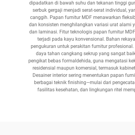
dipadatkan di bawah suhu dan tekanan tinggi g
serbuk gergaji menjadi serat-serat individual,
canggih. Papan furnitur MDF menawarkan fleksibil
dan konsisten menghilangkan variasi urat alami y
dan laminasi. Fitur teknologis papan furnitur 
terjadi pada kayu konvensional. Bahan rekay
pengukuran untuk perakitan furnitur profesiona
daya tahan cangkang sekrup yang sangat baik 
pengikat bebas formaldehida, guna mengatasi ke
residensial maupun komersial, termasuk kabinet da
Desainer interior sering menentukan papan furni
berbagai teknik finishing—mulai dari pengec
fasilitas kesehatan, dan lingkungan ritel memp