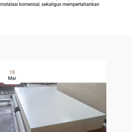
 instalasi komersial, sekaligus mempertahankan
18
0
Mar
Ap