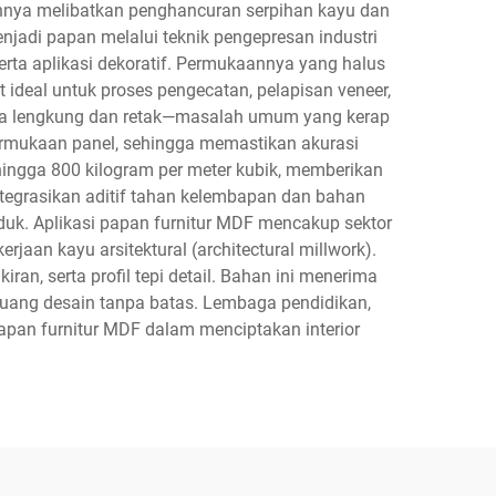
nnya melibatkan penghancuran serpihan kayu dan
njadi papan melalui teknik pengepresan industri
serta aplikasi dekoratif. Permukaannya yang halus
 ideal untuk proses pengecatan, pelapisan veneer,
inya lengkung dan retak—masalah umum yang kerap
permukaan panel, sehingga memastikan akurasi
hingga 800 kilogram per meter kubik, memberikan
ntegrasikan aditif tahan kelembapan dan bahan
uk. Aplikasi papan furnitur MDF mencakup sektor
erjaan kayu arsitektural (architectural millwork).
an, serta profil tepi detail. Bahan ini menerima
uang desain tanpa batas. Lembaga pendidikan,
a papan furnitur MDF dalam menciptakan interior