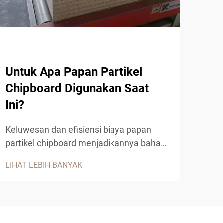
Untuk Apa Papan Partikel
Apa
Chipboard Digunakan Saat
Me
Ini?
Manu
menu
Keluwesan dan efisiensi biaya papan
meng
partikel chipboard menjadikannya bahan
LIHA
sert
penting dalam konstruksi modern,
LIHAT LEBIH BANYAK
PET 
manufaktur furnitur, serta aplikasi desain
revo
interior. Produk kayu rekayasa ini, yang
ters
dibuat dari serpihan kayu, serbuk gergaji,
ungg
...