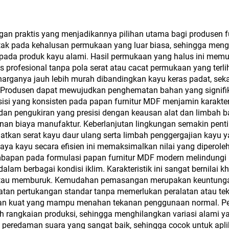
engan Permukaan
gilap Tinggi dan
n praktis yang menjadikannya pilihan utama bagi produsen furn
letak pada kehalusan permukaan yang luar biasa, sehingga me
ff untuk Kabinet
n pada produk kayu alami. Hasil permukaan yang halus ini mem
s profesional tanpa pola serat atau cacat permukaan yang ter
na harganya jauh lebih murah dibandingkan kayu keras padat, s
ur. Produsen dapat mewujudkan penghematan bahan yang signifik
isi yang konsisten pada papan furnitur MDF menjamin karakteri
n pengukiran yang presisi dengan keausan alat dan limbah ba
unan biaya manufaktur. Keberlanjutan lingkungan semakin penti
an serat kayu daur ulang serta limbah penggergajian kayu yan
 kayu secara efisien ini memaksimalkan nilai yang diperoleh 
apan pada formulasi papan furnitur MDF modern melindungi ma
alam berbagai kondisi iklim. Karakteristik ini sangat bernilai
atau memburuk. Kemudahan pemasangan merupakan keuntungan 
latan pertukangan standar tanpa memerlukan peralatan atau tek
an kuat yang mampu menahan tekanan penggunaan normal. Pen
luruh rangkaian produksi, sehingga menghilangkan variasi alam
fat peredaman suara yang sangat baik, sehingga cocok untuk a