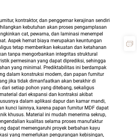
itur, kontraktor, dan penggemar kerajinan sendiri
nghilangkan kebutuhan akan proses pengamplasan
ungkinkan cat, pewarna, dan laminasi menempel
lihat. Aspek hemat biaya merupakan keuntungan
ekaligus tetap memberikan kekuatan dan ketahanan
an tanpa mengorbankan integritas struktural
stik permesinan yang dapat diprediksi, sehingga
han yang minimal. Prediktabilitas ini berdampak
ng dalam konstruksi modern, dan papan furnitur
g jika tidak dimanfaatkan akan berakhir di
dari setiap pohon yang ditebang, sekaligus
terial dari ekspansi dan kontraksi akibat
 khususnya dalam aplikasi dapur dan kamar mandi,
kunci lainnya, karena papan furnitur MDF dapat
nik khusus. Material ini mudah menerima sekrup,
gendalian kualitas selama proses manufaktur
i yang dapat memengaruhi proyek berbahan kayu
plikasi yang memerlukan pengurangan kebisingan,