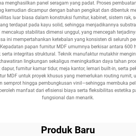
una menghasilkan panel seragam yang padat. Proses pembuata
 yang kemudian dicampur dengan bahan pengikat dan dibentuk me
itas luar biasa dalam konstruksi furnitur, kabinet, sistem rak, 
ang terdapat pada kayu solid, sehingga menjadikannya substrat
MDF mencakup stabilitas dimensi unggul, yang mencegah terjad
asa ini mempertahankan ketebalan yang konsisten di seluruh 
l. Kepadatan papan furnitur MDF umumnya berkisar antara 600 
serta integritas struktural. Teknik manufaktur mutakhir mengi
khawatiran lingkungan sekaligus meningkatkan daya tahan prod
pur, furnitur kamar tidur, meja kantor, lemari built-in, serta pek
tur MDF untuk proyek khusus yang memerlukan routing rumit, ukir
atan semprot hingga pembungkusan vinil—sehingga membuka pel
eroleh manfaat dari efisiensi biaya serta fleksibilitas estetik
fungsional dan menarik.
Produk Baru