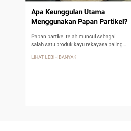
Apa Keunggulan Utama
Menggunakan Papan Partikel?
Papan partikel telah muncul sebagai
salah satu produk kayu rekayasa paling
serbaguna dan hemat biaya dalam
LIHAT LEBIH BANYAK
konstruksi modern dan manufaktur
furnitur. Bahan komposit ini, yang terbuat
dari serpihan kayu, serbuk gergaji pabrik,
serta perekat resin sintetis,
menawarkan...