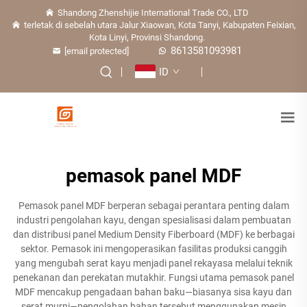
Shandong Zhenshijie International Trade CO., LTD
terletak di sebelah utara Jalur Xiaowan, Kota Tanyi, Kabupaten Feixian,
Kota Linyi, Provinsi Shandong.
8613581093981
[email protected]
ID
pemasok panel MDF
Pemasok panel MDF berperan sebagai perantara penting dalam
industri pengolahan kayu, dengan spesialisasi dalam pembuatan
dan distribusi panel Medium Density Fiberboard (MDF) ke berbagai
sektor. Pemasok ini mengoperasikan fasilitas produksi canggih
yang mengubah serat kayu menjadi panel rekayasa melalui teknik
penekanan dan perekatan mutakhir. Fungsi utama pemasok panel
MDF mencakup pengadaan bahan baku—biasanya sisa kayu dan
serat murni—pengolahan bahan tersebut menggunakan mesin