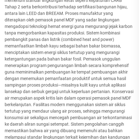
memenuhi standar lingkungan ketat seperti kepatuhan CARB
Tahap 2 serta berkontribusi terhadap sertifikasi bangunan hijau,
antara lain LEED dan BREEAM. Proses manufaktur yang
diterapkan oleh pemasok panel MDF yang sadar lingkungan
mengadopsi teknologi hemat energi guna mengurangi jejak karbon
tanpa mengorbankan kapasitas produksi. Sistem kombinasi
pembangkit panas dan listrik (combined heat and power)
memanfaatkan limbah kayu sebagai bahan bakar biomassa,
menciptakan sistem energi siklus tertutup yang mengurangi
ketergantungan pada bahan bakar fosil. Pemasok unggulan
menerapkan program pengurangan limbah secara komprehensif
guna meminimalkan pembuangan ke tempat pembuangan akhir
dengan menemukan pemanfaatan produktif untuk semua hasil
sampingan proses produksi—misalnya kulit kayu untuk aplikasi
lansekap dan serbuk gergaji untuk keperluan pertanian. Konservasi
air merupakan aspek kritis lain dalam operasi pemasok panel MDF
berkelanjutan. Fasilitas modern menggunakan sistem air siklus
tertutup yang mendaur ulang air proses, sehingga mengurangi
konsumsi air sekaligus mencegah pembuangan air terkontaminasi
ke daerah aliran sungai setempat. Sistem pengolahan canggih
memastikan bahwa air yang dibuang memenuhi atau bahkan
melampaui standar lingkungan terkait kejernihan dan kandungan