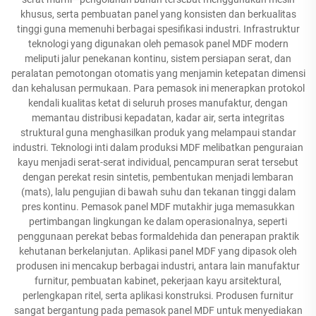
khusus, serta pembuatan panel yang konsisten dan berkualitas
tinggi guna memenuhi berbagai spesifikasi industri. Infrastruktur
teknologi yang digunakan oleh pemasok panel MDF modern
meliputi jalur penekanan kontinu, sistem persiapan serat, dan
peralatan pemotongan otomatis yang menjamin ketepatan dimensi
dan kehalusan permukaan. Para pemasok ini menerapkan protokol
kendali kualitas ketat di seluruh proses manufaktur, dengan
memantau distribusi kepadatan, kadar air, serta integritas
struktural guna menghasilkan produk yang melampaui standar
industri. Teknologi inti dalam produksi MDF melibatkan penguraian
kayu menjadi serat-serat individual, pencampuran serat tersebut
dengan perekat resin sintetis, pembentukan menjadi lembaran
(mats), lalu pengujian di bawah suhu dan tekanan tinggi dalam
pres kontinu. Pemasok panel MDF mutakhir juga memasukkan
pertimbangan lingkungan ke dalam operasionalnya, seperti
penggunaan perekat bebas formaldehida dan penerapan praktik
kehutanan berkelanjutan. Aplikasi panel MDF yang dipasok oleh
produsen ini mencakup berbagai industri, antara lain manufaktur
furnitur, pembuatan kabinet, pekerjaan kayu arsitektural,
perlengkapan ritel, serta aplikasi konstruksi. Produsen furnitur
sangat bergantung pada pemasok panel MDF untuk menyediakan