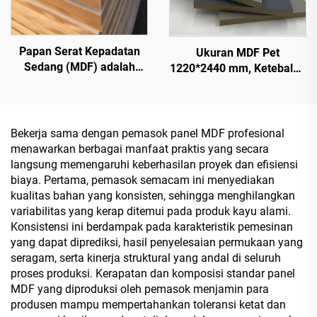
Papan Serat Kepadatan
Ukuran MDF Pet
Sedang (MDF) adalah
1220*2440 mm, Ketebalan
jenis produk kayu
9 mm dan 18 mm, Lapisan
rekayasa yang terbuat dari
PET 0,2 mm dengan
serat kayu atau serat
Permukaan Mengilap
tanaman lainnya,
Tinggi dan Doff untuk
Bekerja sama dengan pemasok panel MDF profesional
digunakan sebagai papan
Kabinet
menawarkan berbagai manfaat praktis yang secara
dapur, papan furnitur, dan
langsung memengaruhi keberhasilan proyek dan efisiensi
juga papan kemasan
biaya. Pertama, pemasok semacam ini menyediakan
kualitas bahan yang konsisten, sehingga menghilangkan
variabilitas yang kerap ditemui pada produk kayu alami.
Konsistensi ini berdampak pada karakteristik pemesinan
yang dapat diprediksi, hasil penyelesaian permukaan yang
seragam, serta kinerja struktural yang andal di seluruh
proses produksi. Kerapatan dan komposisi standar panel
MDF yang diproduksi oleh pemasok menjamin para
produsen mampu mempertahankan toleransi ketat dan