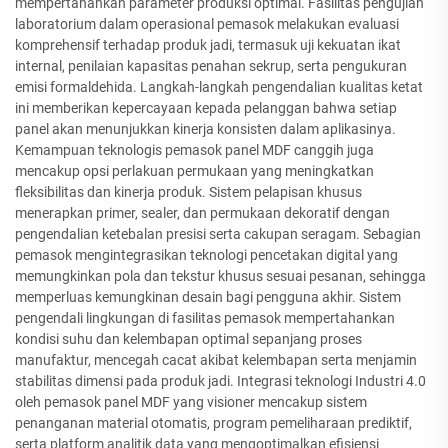
mempertahankan parameter produksi optimal. Fasilitas pengujian
laboratorium dalam operasional pemasok melakukan evaluasi
komprehensif terhadap produk jadi, termasuk uji kekuatan ikat
internal, penilaian kapasitas penahan sekrup, serta pengukuran
emisi formaldehida. Langkah-langkah pengendalian kualitas ketat
ini memberikan kepercayaan kepada pelanggan bahwa setiap
panel akan menunjukkan kinerja konsisten dalam aplikasinya.
Kemampuan teknologis pemasok panel MDF canggih juga
mencakup opsi perlakuan permukaan yang meningkatkan
fleksibilitas dan kinerja produk. Sistem pelapisan khusus
menerapkan primer, sealer, dan permukaan dekoratif dengan
pengendalian ketebalan presisi serta cakupan seragam. Sebagian
pemasok mengintegrasikan teknologi pencetakan digital yang
memungkinkan pola dan tekstur khusus sesuai pesanan, sehingga
memperluas kemungkinan desain bagi pengguna akhir. Sistem
pengendali lingkungan di fasilitas pemasok mempertahankan
kondisi suhu dan kelembapan optimal sepanjang proses
manufaktur, mencegah cacat akibat kelembapan serta menjamin
stabilitas dimensi pada produk jadi. Integrasi teknologi Industri 4.0
oleh pemasok panel MDF yang visioner mencakup sistem
penanganan material otomatis, program pemeliharaan prediktif,
serta platform analitik data yang mengoptimalkan efisiensi