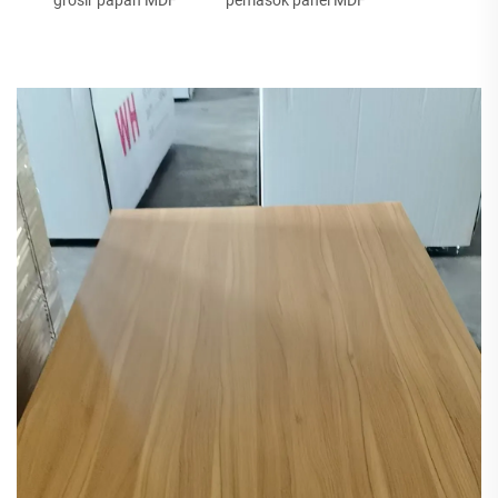
grosir papan MDF
pemasok panel MDF