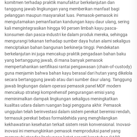
komitmen terhadap praktik manufaktur berkelanjutan dan
tanggung jawab lingkungan yang memberikan manfaat bagi
pelanggan maupun masyarakat luas. Pemasok-pemasok ini
mengutamakan pemanfaatan kandungan kayu daur ulang, sering
kali mengintegrasikan hingga 90 persen limbah kayu pasca-
konsumen dan pasca-industri ke dalam produk mereka, sehingga
mengurangi tekanan terhadap sumber daya hutan alami sekaligus
menciptakan bahan bangunan berkinerja tinggi. Pendekatan
berkelanjutan ini juga mencakup praktik pengadaan bahan baku
yang bertanggung jawab, di mana banyak pemasok
mempertahankan sertifikasi rantai pengawasan (chain-of-custody)
guna menjamin bahwa bahan kayu berasal dari hutan yang dikelola
secara bertanggung jawab atau dari sumber daur ulang. Tanggung
jawab lingkungan dalam operasi pemasok panel MDF modern
mencakup strategi komprehensif pengurangan emisi yang
meminimalkan dampak lingkungan sekaligus meningkatkan
kualitas udara dalam ruangan bagi pengguna akhir. Pemasok
unggulan telah berinvestasi dalam sistem perekat beremisi rendah,
termasuk perekat bebas formaldehida yang menghilangkan
kekhawatiran kesehatan terkait sistem resin konvensional. Inovasi-
inovasi ini memungkinkan pemasok memproduksi panel yang