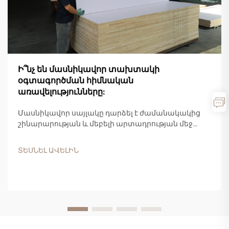
Ի՞նչ են մասնիկավոր տախտակի
օգտագործման հիմնական
առավելությունները:
Մասնիկավոր սայլակը դարձել է ժամանակակից
շինարարության և մեբելի արտադրության մեջ
ամենահաճախակի օգտագործվող և արժեքավոր
ճարտարապետական փայտե արտադրանքներից
ՏԵՍՆԵԼ ԱՎԵԼԻՆ
մեկը: Այս բաղադրյալ նյութը, որը պատրաստված է
փայտի կտորներից, սղոցարանային
մնացորդներից և սինթետիկ սմոլային
կապակցիչներից, առաջարկում է...