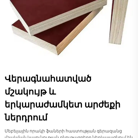
Վերագնահատված
մշակույթ և
երկարաժամկետ արժեքի
ներդրում
Մեբելային որակի ֆաների հաստության գերազանց
մշակման կայունության բնութագրերը ներկայացնում են