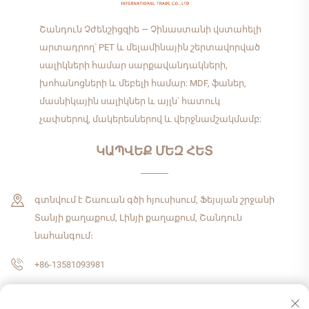
Շանդուն Չժենշիցզիե — Չինաստանի վստահելի
արտադրող՝ PET և մելամինային շերտավորված
սալիկների համար սարքավանդակների,
խոհանոցների և մեբելի համար: MDF, ֆաներ,
մասնիկային սալիկներ և այլն՝ հատուկ
չափսերով, մակերեսներով և վերջնամշակմամբ:
ԿԱՊՎԵՔ ՄԵԶ ՀԵՏ
գտնվում է Շաուան գծի հյուսիսում, Ֆեյսյան շրջանի
Տանյի քաղաքում, Լինյի քաղաքում, Շանդուն
նահանգում։
+86-13581093981
[email protected]