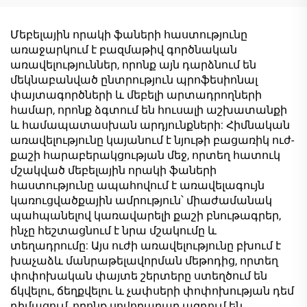
շարքը, փայտի
մակերեսի շարքը,
համաժամանակյա
Մեբելային որակի ֆաների հաստությունը
փայտի մակերեսի
առաջարկում է բազմաթիվ գործնական
շարքը և արևելյան
առավելություններ, որոնք այն դարձնում են
պոետիկ
մեկնաբանված ընտրություն պրոֆեսիոնալ
մետաղագույն շարքը՝
փայտագործների և մեբելի արտադրողների
MDF-ի,
համար, որոնք ձգտում են հուսալի աշխատանքի
չипատախտակի,
և համապատասխան արդյունքների: Հիմնական
մասնիկային
առավելությունը կայանում է նյութի բացառիկ ուժ-
տախտակի,
քաշի հարաբերակցության մեջ, որտեղ հատուկ
ֆաներայի և
մշակված մեբելային որակի ֆաների
բլոկտախտակի
հաստությունը ապահովում է առավելագույն
համար
կառուցվածքային ամրություն՝ միաժամանակ
պահպանելով կառավարելի քաշի բնութագրեր,
ինչը հեշտացնում է նրա մշակումը և
տեղադրումը: Այս ուժի առավելությունը բխում է
խաչաձև մանրաթելավորման մեթոդից, որտեղ
փոփոխական փայտե շերտերը ստեղծում են
ճկվելու, ճեղքվելու և չափսերի փոփոխության դեմ
դիմացում, որոնք սովորաբար ազդում են