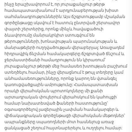
ինչը երաշխավորում է, որ յուրաքանչյուր թերթ
համապատասխանում է արդյունաբերության խիստ
սահմանադրություններին: Այս ճշգրտությամբ մշակման
գործընթացը սկսվում է հատուկ ընտրված շերտավոր
փայտի շերտերից, որոնք մինչև հավաքածուի
ձևավորումը մանրակրկիտ ստուգվում են
թերությունների, խոնավության պարունակության և
մանրաթելերի ուղղվածության վերաբերյալ: Առաջադեմ
հիդրավլիկ ճնշման համակարգերը ճշգրտված ճնշում և
ջերմաստիճանի համադրություն են կիրառում՝
յուրաքանչյուր թերթի մեջ համասեռ խտության բաշխում
ստեղծելու համար, ինչը վերացնում է թույլ տեղերը կամ
անհամասեռությունները, որոնք կարող են վտանգել
կառուցվածքային ամրությունը: Համապատասխան
որակի վերահսկման պրոտոկոլները մի քանի
արտադրական փուլերում վերահսկում են կահույքի
համար նախատեսված ֆաների հաստությունը՝
օգտագործելով լազերային չափման համակարգեր և
վիճակագրական գործընթացի վերահսկման մեթոդներ՝
ապրանքները սպառողների մոտ հասնելուց առաջ
ցանկացած շեղում հայտնաբերելու և ուղղելու համար: