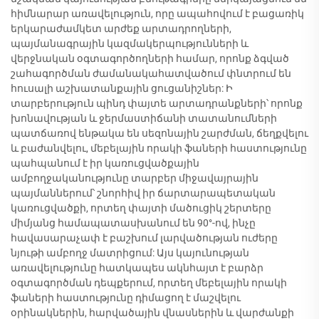
հիմնարար առավելություն, որը ապահովում է բացառիկ
երկարաժամկետ արժեք արտադրողների,
պայմանագրային կազմակերպությունների և
վերջնական օգտագործողների համար, որոնք ձգված
շահագործման ժամանակահատվածում փնտրում են
հուսալի աշխատանքային ցուցանիշներ: Ի
տարբերություն պինդ փայտե արտադրանքների՝ որոնք
խոնավության և ջերմաստիճանի տատանումների
պատճառով ենթակա են սեզոնային շարժման, ճեղքվելու
և բաժանվելու, մեբելային որակի ֆաների հաստությունը
պահպանում է իր կառուցվածքային
ամբողջականությունը տարբեր միջավայրային
պայմաններում՝ շնորհիվ իր ճարտարապետական
կառուցվածքի, որտեղ փայտի մածուցիկ շերտերը
միմյանց համապատասխանում են 90°-ով, ինչը
հավասարաչափ է բաշխում լարվածության ուժերը
նյութի ամբողջ մատրիցում: Այս կայունության
առավելությունը հատկապես ակնհայտ է բարձր
օգտագործման դեպքերում, որտեղ մեբելային որակի
ֆաների հաստությունը դիմացող է մաշվելու
օրինակներին, հարվածային վնասներին և վարժանքի