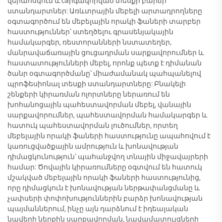
վերահսկում և caրգավորված տեսքի բարձր
ստանդարտներ: Առևտրային մեբելի արտադրողները
օգտագործում են մեբելային որակի ֆաների տարբեր
հաստություններ՝ ստեղծելու գրասենյակային
համակարգեր, ռեստորանների նստատեղեր,
մանրավաճառային ցուցադրման սարքավորումներ և
հաստատությունների մեբել, որոնք պետք է դիմանան
ծանր օգտագործմանը՝ միաժամանակ պահպանելով
պրոֆեսիոնալ տեսքի ստանդարտները: Բնակելի
շենքերի կիրառման ոլորտները ներառում են
խոհանոցային պահեստավորման մեբել, վանային
սարքավորումներ, պահեստավորման համակարգեր և
հատուկ պահեստավորման լուծումներ, որտեղ
մեբելային որակի ֆաների հաստությունը ապահովում է
կառուցվածքային ամրություն և խոնավության
դիմացկունություն՝ պահանջվող տնային միջավայրերի
համար: Ծովային կիրառումները օգտվում են հատուկ
մշակված մեբելային որակի ֆաների հաստությունից,
որը դիմացկուն է խոնավության ներթափանցմանը և
չափսերի փոփոխություններին բարձր խոնավության
պայմաններում, ինչը այն դարձնում է իդեալական
նավերի ներքին սարքավորման, նավամատույցների