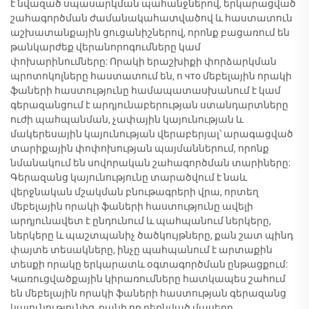
է նվազած սպասարկման պահանջներով, երկարացված
շահագործման ժամանակահատվածով և հաստատուն
աշխատանքային ցուցանիշներով, որոնք բացառում են
թանկարժեք վերանորոգումները կամ
փոխարինումները: Որակի երաշխիքի փորձարկման
պրոտոկոլները հաստատում են, ո что մեբելային որակի
ֆաների հաստությունը համապատասխանում է կամ
գերազանցում է արդյունաբերության ստանդարտները
ուժի պահպանման, չափային կայունության և
մակերեսային կայունության վերաբերյալ՝ արագացված
տարիքային փոփոխության պայմաններում, որոնք
նմանակում են սովորական շահագործման տարիները:
Գերազանց կայունությունը տարածվում է նաև
վերջնական մշակման բնութագրերի վրա, որտեղ
մեբելային որակի ֆաների հաստությունը ավելի
արդյունավետ է ընդունում և պահպանում ներկերը,
ներկերը և պաշտպանիչ ծածկույթները, քան շատ պինդ
փայտե տեսակները, ինչը պահպանում է արտաքին
տեսքի որակը երկարատև օգտագործման ընթացքում:
Կառուցվածքային կիրառումները հատկապես շահում
են մեբելային որակի ֆաների հաստության գերազանց
կայունությունից, քանի որ բեռնված մասերը