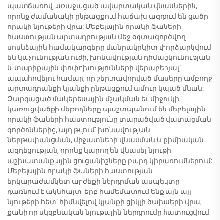
պատճառով առաջացած ավարտական վնասներին,
որոնք ժամանակի ընթացքում հաճախ ազդում են ցածր
որակի նյութերի վրա: Մեբելային որակի ֆաների
հաստության արտադրության մեջ օգտագործվող
սոսնձային համակարգերը մանրակրկիտ փորձարկվում
են կպչունության ուժի, խոնավության դիմացկունության
և տարիքային փոփոխությունների վերաբերյալ՝
ապահովելու համար, որ շերտավորված մասերը ամբողջ
արտադրանքի կյանքի ընթացքում ամուր կպած մնան:
Զարգացած մակերեսային մշակման եւ միջուկի
կառուցվածքի մեթոդները պաշտպանում են մեբելային
որակի ֆաների հաստությունը տարածված վատացման
գործոններից, այդ թվում՝ խոնավության
ներթափանցման, միջատների վնասման և քիմիական
ազդեցության, որոնք կարող են վնասել նյութի
աշխատանքային ցուցանիշները բարդ կիրառումներում:
Մեբելային որակի ֆաների հաստության
երկարաժամկետ արժեքի ներդրման ասպեկտը
դառնում է ակնհայտ, երբ համեմատում ենք այն այլ
նյութերի հետ՝ հիմնվելով կյանքի ցիկլի ծախսերի վրա,
քանի որ սկզբնական նյութային ներդրումը հատուցվում