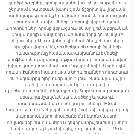
գործընթացներ, որոնք ապահովում են յուրաքանչյուր
շերտում միատեսակ խտություն, ճշգրիտ կալիբրման
համակարգեր, որոնք երաշխավորում են հաստության
միատեսակ չափումները, և որակի վերահսկման
պրոտոկոլներ, որոնք վերացնում են արդյունաբերական
թույլատրելի սխալների սահմաններից դուրս եղած
շեղումները: Այս տեխնոլոգիական ձեռքբերումները
երաշխավորում են, որ մեբելային որակի ֆաների
հաստությունը համապատասխանում է մեբելի
պրոֆեսիոնալ արտադրության համար նախատեսված
խիստ կատարողական ստանդարտներին: Մեբելային
որակի ֆաների հաստության կիրառումները ընդգրկում
են բազմաթիվ ոլորտներ, այդ թվում՝ բնակարանային
մեբելի արտադրությունը, առևտրային
պահեստավորման տեղադրումը, ճարտարապետական
մետաղամշակման նախագծերը և հատուկ
փայտամշակման գործողությունները: 3–6 մմ
հաստությամբ մեբելային որակի ֆաների ավելի բարակ
տարբերակները հիասքանչ են հետին մասերի,
դրվագների հատակների և դեկորատիվ ծածկույթների
համար, որտեղ կշռի նվազեցումը կարևոր է: 9–15 մմ