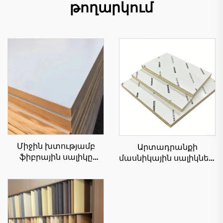
թողարկում
Միջին խտությամբ
Արտադրանքի
ֆիբրային սալիկը
մասնիկային սալիկներ՝
(MDF) շինարարական
չափսերը 1220×2440 մմ,
և մեբելային
հաստությունը՝ 9 մմ և
վահանակների,
18 մմ, PET ֆիլմ՝ 0.2 մմ,
ինչպես նաև
բարձր փայլուն և
փաթեթավորման
մատե (մատե)
սալիկների համար