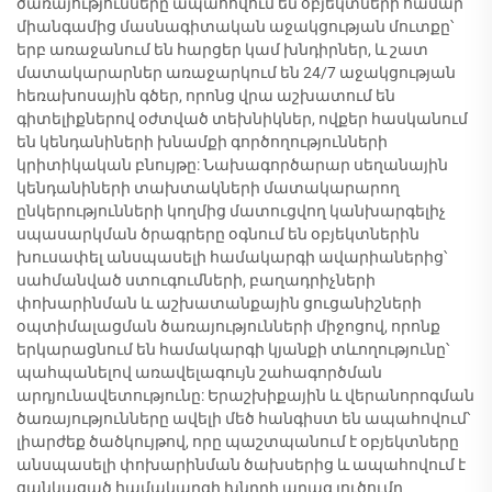
ծառայությունները ապահովում են օբյեկտների համար
միանգամից մասնագիտական աջակցության մուտքը՝
երբ առաջանում են հարցեր կամ խնդիրներ, և շատ
մատակարարներ առաջարկում են 24/7 աջակցության
հեռախոսային գծեր, որոնց վրա աշխատում են
գիտելիքներով օժտված տեխնիկներ, ովքեր հասկանում
են կենդանիների խնամքի գործողությունների
կրիտիկական բնույթը: Նախագործարար սեղանային
կենդանիների տախտակների մատակարարող
ընկերությունների կողմից մատուցվող կանխարգելիչ
սպասարկման ծրագրերը օգնում են օբյեկտներին
խուսափել անսպասելի համակարգի ավարիաներից՝
սահմանված ստուգումների, բաղադրիչների
փոխարինման և աշխատանքային ցուցանիշների
օպտիմալացման ծառայությունների միջոցով, որոնք
երկարացնում են համակարգի կյանքի տևողությունը՝
պահպանելով առավելագույն շահագործման
արդյունավետությունը: Երաշխիքային և վերանորոգման
ծառայությունները ավելի մեծ հանգիստ են ապահովում՝
լիարժեք ծածկույթով, որը պաշտպանում է օբյեկտները
անսպասելի փոխարինման ծախսերից և ապահովում է
ցանկացած համակարգի խնդրի արագ լուծումը