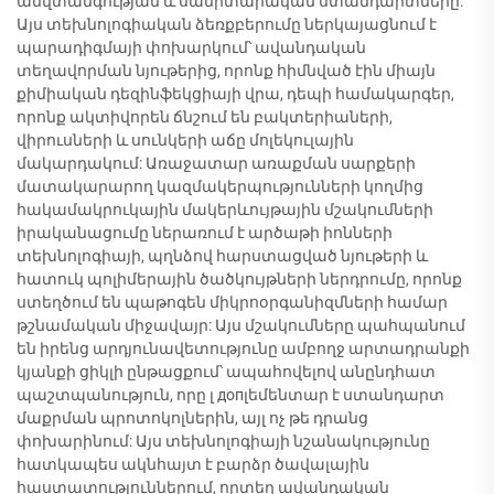
անվտանգության և սանիտարական ստանդարտները:
Այս տեխնոլոգիական ձեռքբերումը ներկայացնում է
պարադիգմայի փոխարկում՝ ավանդական
տեղավորման նյութերից, որոնք հիմնված էին միայն
քիմիական դեզինֆեկցիայի վրա, դեպի համակարգեր,
որոնք ակտիվորեն ճնշում են բակտերիաների,
վիրուսների և սունկերի աճը մոլեկուլային
մակարդակում: Առաջատար առաքման սարքերի
մատակարարող կազմակերպությունների կողմից
հակամակրուկային մակերևույթային մշակումների
իրականացումը ներառում է արծաթի իոնների
տեխնոլոգիայի, պղնձով հարստացված նյութերի և
հատուկ պոլիմերային ծածկույթների ներդրումը, որոնք
ստեղծում են պաթոգեն միկրոօրգանիզմների համար
թշնամական միջավայր: Այս մշակումները պահպանում
են իրենց արդյունավետությունը ամբողջ արտադրանքի
կյանքի ցիկլի ընթացքում՝ ապահովելով անընդհատ
պաշտպանություն, որը լ допլեմենտար է ստանդարտ
մաքրման պրոտոկոլներին, այլ ոչ թե դրանց
փոխարինում: Այս տեխնոլոգիայի նշանակությունը
հատկապես ակնհայտ է բարձր ծավալային
հաստատություններում, որտեղ ավանդական