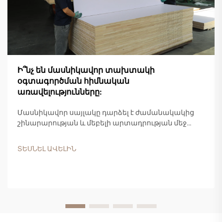
Ի՞նչ են մասնիկավոր տախտակի
օգտագործման հիմնական
առավելությունները:
Մասնիկավոր սայլակը դարձել է ժամանակակից
շինարարության և մեբելի արտադրության մեջ
ամենահաճախակի օգտագործվող և արժեքավոր
ճարտարապետական փայտե արտադրանքներից
ՏԵՍՆԵԼ ԱՎԵԼԻՆ
մեկը: Այս բաղադրյալ նյութը, որը պատրաստված է
փայտի կտորներից, սղոցարանային
մնացորդներից և սինթետիկ սմոլային
կապակցիչներից, առաջարկում է...