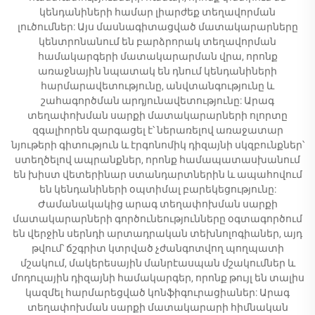
կենդանիների համար լիարժեք տեղավորման
լուծումներ: Այս մասնագիտացված մատակարարները
կենտրոնանում են բարձրորակ տեղավորման
համակարգերի մատակարարման վրա, որոնք
առաջնային նպատակ են դնում կենդանիների
հարմարավետությունը, անվտանգությունը և
շահագործման արդյունավետությունը: Արագ
տեղափոխման սարքի մատակարարների ոլորտը
զգալիորեն զարգացել է՝ ներառելով առաջատար
նյութերի գիտություն և էրգոնոմիկ դիզայնի սկզբունքներ՝
ստեղծելով ապրանքներ, որոնք համապատասխանում
են խիստ վետերինար ստանդարտներին և ապահովում
են կենդանիների օպտիմալ բարեկեցությունը:
Ժամանակակից արագ տեղափոխման սարքի
մատակարարների գործունեությունները օգտագործում
են վերջին սերնդի արտադրական տեխնոլոգիաներ, այդ
թվում՝ ճշգրիտ կտրված չժանգոտվող պողպատի
մշակում, մակերեսային մանրէասպան մշակումներ և
մոդուլային դիզայնի համակարգեր, որոնք թույլ են տալիս
կազմել հարմարեցված կոնֆիգուրացիաներ: Արագ
տեղափոխման սարքի մատակարարի հիմնական