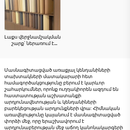
մակերես
պատրաստված
սանդղավանդակների
ճարտարապետական
և խոհանոցների
փայտե արտադրանք
համար
է, որը ստացվում է
փայտի կամ այլ
Լաքս վերջնամշակման
բուսական
շարք՝ ներառում է
մանրաթելերից
քարի մակերեսի
շարքը, փայտի
մակերեսի շարքը,
համաժամանակյա
Մասնագիտացված առաքյալ կենդանիների
փայտի մակերեսի
տախտակների մատակարարի հետ
շարքը և արևելյան
համագործակցությունը բերում է կարևոր
պոետիկ
շահարկումներ, որոնք ուղղակիորեն ազդում են
մետաղագույն շարքը՝
հաստատության աշխատանքի
MDF-ի,
արդյունավետության և կենդանիների
չипատախտակի,
բարեկեցության արդյունքների վրա: Հիմնական
մասնիկային
առավելությունը կայանում է մասնագիտացված
տախտակի,
փորձի մեջ, որը երաշխավորում է
ֆաներայի և
արդյունաբերության մեջ աճող կանոնակարգերի