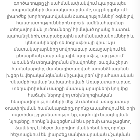
գործառույթը չի սահմանափակվում պարզապես
ապրանքների մատակարարմամբ, այլ ընդգրկում է
լիարժեք խորհրդատվական ծառայություններ՝ օգնելով
հաստատություններին որոշել ամենահարմար
տեղավորման լուծումները՝ հիմնված դրանց հատուկ
պահանջների, տարածքային սահմանափակումների և
կենդանիների դեմոգրաֆիայի վրա: Այս
մատակարարները սովորաբար առաջարկում են
ընդարձակ ապրանքային պորտֆել, այդ թվում՝
առանձին տեղավորման միավորներ, բազմաշերտ
համակարգեր, մասնագիտացված առանձնացման
խցեր և վերականգնման միջավայրեր՝ վիրահատական
խնամքի համար նախատեսված: Առաջատար արագ
տեղափոխման սարքի մատակարարների կողմից
հաճախ ներդրվող տեխնոլոգիական
հնարավորությունների մեջ են մտնում առաջատար
օդափոխման համակարգերը, որոնք ապահովում են օդի
օպտիմալ շրջանառությունը, աղմուկի նվազեցման
նյութերը, որոնք նվազեցնում են սթրեսի առաջացնող
ձայները, և հեշտ մաքրվող մակերեսները, որոնք
հեշտացնում են լիարժեք սանիտարական մշակման