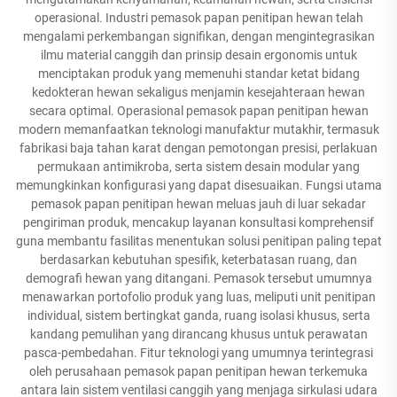
operasional. Industri pemasok papan penitipan hewan telah
mengalami perkembangan signifikan, dengan mengintegrasikan
ilmu material canggih dan prinsip desain ergonomis untuk
menciptakan produk yang memenuhi standar ketat bidang
kedokteran hewan sekaligus menjamin kesejahteraan hewan
secara optimal. Operasional pemasok papan penitipan hewan
modern memanfaatkan teknologi manufaktur mutakhir, termasuk
fabrikasi baja tahan karat dengan pemotongan presisi, perlakuan
permukaan antimikroba, serta sistem desain modular yang
memungkinkan konfigurasi yang dapat disesuaikan. Fungsi utama
pemasok papan penitipan hewan meluas jauh di luar sekadar
pengiriman produk, mencakup layanan konsultasi komprehensif
guna membantu fasilitas menentukan solusi penitipan paling tepat
berdasarkan kebutuhan spesifik, keterbatasan ruang, dan
demografi hewan yang ditangani. Pemasok tersebut umumnya
menawarkan portofolio produk yang luas, meliputi unit penitipan
individual, sistem bertingkat ganda, ruang isolasi khusus, serta
kandang pemulihan yang dirancang khusus untuk perawatan
pasca-pembedahan. Fitur teknologi yang umumnya terintegrasi
oleh perusahaan pemasok papan penitipan hewan terkemuka
antara lain sistem ventilasi canggih yang menjaga sirkulasi udara