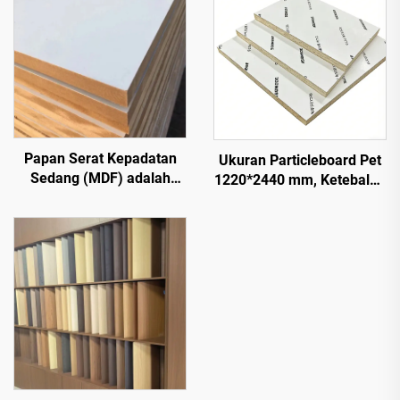
Papan Serat Kepadatan
Ukuran Particleboard Pet
Sedang (MDF) adalah
1220*2440 mm, Ketebalan
jenis produk kayu
9 mm dan 18 mm, Lapisan
rekayasa yang terbuat dari
PET 0,2 mm dengan
serat kayu atau serat
Permukaan Mengilap
tanaman lainnya,
Tinggi dan Doff untuk
digunakan sebagai papan
Kabinet dan Dapur
dapur, papan furnitur, dan
juga papan kemasan