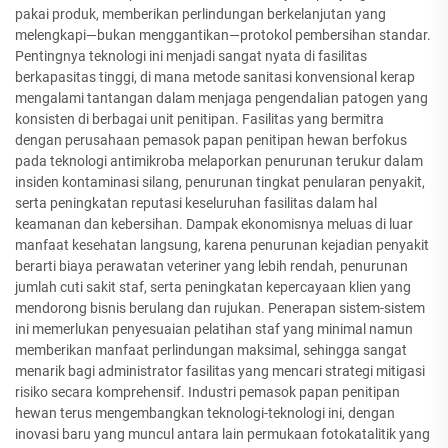
pakai produk, memberikan perlindungan berkelanjutan yang
melengkapi—bukan menggantikan—protokol pembersihan standar.
Pentingnya teknologi ini menjadi sangat nyata di fasilitas
berkapasitas tinggi, di mana metode sanitasi konvensional kerap
mengalami tantangan dalam menjaga pengendalian patogen yang
konsisten di berbagai unit penitipan. Fasilitas yang bermitra
dengan perusahaan pemasok papan penitipan hewan berfokus
pada teknologi antimikroba melaporkan penurunan terukur dalam
insiden kontaminasi silang, penurunan tingkat penularan penyakit,
serta peningkatan reputasi keseluruhan fasilitas dalam hal
keamanan dan kebersihan. Dampak ekonomisnya meluas di luar
manfaat kesehatan langsung, karena penurunan kejadian penyakit
berarti biaya perawatan veteriner yang lebih rendah, penurunan
jumlah cuti sakit staf, serta peningkatan kepercayaan klien yang
mendorong bisnis berulang dan rujukan. Penerapan sistem-sistem
ini memerlukan penyesuaian pelatihan staf yang minimal namun
memberikan manfaat perlindungan maksimal, sehingga sangat
menarik bagi administrator fasilitas yang mencari strategi mitigasi
risiko secara komprehensif. Industri pemasok papan penitipan
hewan terus mengembangkan teknologi-teknologi ini, dengan
inovasi baru yang muncul antara lain permukaan fotokatalitik yang