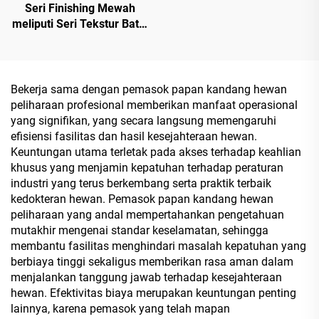
Seri Finishing Mewah
meliputi Seri Tekstur Batu,
Seri Tekstur Serat Kayu,
Seri Tekstur Serat Kayu
Sinkron, serta Seri Tinta
Puitis Oriental untuk MDF,
Bekerja sama dengan pemasok papan kandang hewan
Chipboard, Papan Partikel,
peliharaan profesional memberikan manfaat operasional
Kayu Lapis, dan Papan
yang signifikan, yang secara langsung memengaruhi
Blok
efisiensi fasilitas dan hasil kesejahteraan hewan.
Keuntungan utama terletak pada akses terhadap keahlian
khusus yang menjamin kepatuhan terhadap peraturan
industri yang terus berkembang serta praktik terbaik
kedokteran hewan. Pemasok papan kandang hewan
peliharaan yang andal mempertahankan pengetahuan
mutakhir mengenai standar keselamatan, sehingga
membantu fasilitas menghindari masalah kepatuhan yang
berbiaya tinggi sekaligus memberikan rasa aman dalam
menjalankan tanggung jawab terhadap kesejahteraan
hewan. Efektivitas biaya merupakan keuntungan penting
lainnya, karena pemasok yang telah mapan