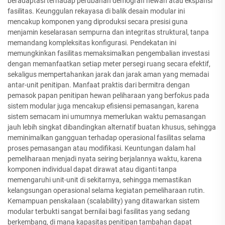
beradaptasi terhadap perubahan demografi hewan atau ekspansi
fasilitas. Keunggulan rekayasa di balik desain modular ini
mencakup komponen yang diproduksi secara presisi guna
menjamin keselarasan sempurna dan integritas struktural, tanpa
memandang kompleksitas konfigurasi. Pendekatan ini
memungkinkan fasilitas memaksimalkan pengembalian investasi
dengan memanfaatkan setiap meter persegi ruang secara efektif,
sekaligus mempertahankan jarak dan jarak aman yang memadai
antar-unit penitipan. Manfaat praktis dari bermitra dengan
pemasok papan penitipan hewan peliharaan yang berfokus pada
sistem modular juga mencakup efisiensi pemasangan, karena
sistem semacam ini umumnya memerlukan waktu pemasangan
jauh lebih singkat dibandingkan alternatif buatan khusus, sehingga
meminimalkan gangguan terhadap operasional fasilitas selama
proses pemasangan atau modifikasi. Keuntungan dalam hal
pemeliharaan menjadi nyata seiring berjalannya waktu, karena
komponen individual dapat dirawat atau diganti tanpa
memengaruhi unit-unit di sekitarnya, sehingga memastikan
kelangsungan operasional selama kegiatan pemeliharaan rutin.
Kemampuan penskalaan (scalability) yang ditawarkan sistem
modular terbukti sangat bernilai bagi fasilitas yang sedang
berkembang, di mana kapasitas penitipan tambahan dapat