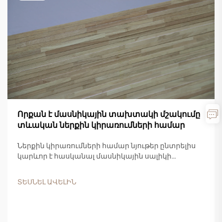
Որքան է մասնիկային տախտակի մշակումը
տևական ներքին կիրառումների համար
Ներքին կիրառումների համար նյութեր ընտրելիս
կարևոր է հասկանալ մասնիկային սալիկի
կայունության բնութագրերը՝ որպեսզի կայացվեն
հիմնավորված որոշումներ: Այս
ՏԵՍՆԵԼ ԱՎԵԼԻՆ
ճարտարապետական փայտանյութը մեծ
տարածում է ստացել բնակելի և առևտրային...