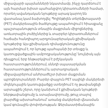
միջավայրի պայմանների նկատմամբ, ինչը դարձնում է
այն հարմար խիստ պահանջվող կիրառումների համար,
որտեղ ավանդական նյութերը արագ կարող են
վատանալ կամ ձախողվել: Պոլիէթիլեն տերեֆտալատի
(PET) մակերեսային ծածկույթը ապահովում է հիասքանչ
պաշտպանություն տնային մաքրման միջոցներից,
առևտրային լուծիչներից և տարբեր կիրառումներում
հաճախ հանդիպող արդյունաբերական քիմիական
նյութերից: Այս քիմիական դիմացկունությունը
ապահովում է, որ նյութը պահպանի իր տեսքը և
կառուցվածքային ամբողջականությունը՝ նույնիսկ այն
դեպքում, երբ ենթարկվում է բժշկական
հաստատություններում, սննդի սպասարկման
հաստատություններում և արտադրական
միջավայրերում անհրաժեշտ խիստ մաքրման
պրոցեդուրաների: Բարձր փայլուն PET սալիկի մակերեսի
մոլեկուլային կառուցվածքը ստեղծում է ոչ թափանցելի
արտաքին շերտ, որը կանխում է քիմիական նյութերի
ներթափանցումը և ստայնավորումը, թույլ տալով
լիարժեք ախտահանում՝ առանց մակերեսի վնասման
կամ գունային փոփոխության: Ջերմաստիճանային