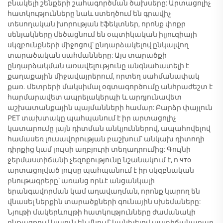
բնակելի շենքերի շահագործման ծախսերը: Արտացոլիչ
հատկությունները նաև ստեղծում են գրավիչ
տեսողական խորության էֆեկտներ, որոնք փոքր
սենյակները մեծացնում են օպտիկական իլյուզիայի
սկզբունքների միջոցով՝ ընդարձակելով ընկալվող
տարածական սահմանները: Այս տարածքի
ընդարձակման առավելությունը անգնահատելի է
քաղաքային միջավայրերում, որտեղ սահմանափակ
քառ. մետրերի մակսիմալ օգտագործումը անհրաժեշտ է
հարմարավետ ապրելակերպի և արդյունավետ
աշխատանքային պայմանների համար: Բարձր փայլուն
PET տախտակը պահպանում է իր արտացոլիչ
կատարումը լայն դիտման անկյուններով, ապահովելով
համասեռ լուսավորության բաշխում՝ անկախ դիտողի
դիրքից կամ լույսի աղբյուրի տեղադրումից: Գույնի
ջերմաստիճանի չեզոքությունը նշանակում է, ո что
արտացոլված լույսը պահպանում է իր սկզբնական
բնութագրերը՝ առանց որևէ անցանկալի
երանգավորման կամ աղավաղման, որոնք կարող են
վնասել ներքին տարածքների գունային սխեմաները:
Նյութի մակերևույթի հատկությունները ժամանակի
ընթացքում կայուն են մնում՝ կանխելով աստիճանաբար