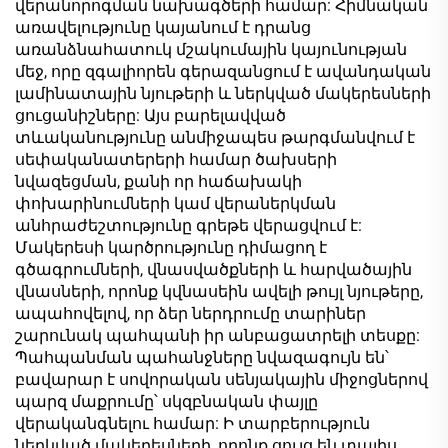
մետաղական
վերանորոգման նախագծերի համար: Հիմնական
կառուցվածքի համար
առավելությունը կայանում է դրանց
առանձնահատուկ մշակումային կայունության
մեջ, որը զգալիորեն գերազանցում է ավանդական
լամինատային նյութերի և ներկված մակերեսների
ցուցանիշները: Այս բարելավված
տևականությունը անմիջապես թարգմանվում է
սեփականատերերի համար ծախսերի
նվազեցման, քանի որ հաճախակի
փոխարինումների կամ վերաներկման
անհրաժեշտությունը գրեթե վերացվում է:
Մակերեսի կարծրությունը դիմացող է
գծագրումների, վնասվածքների և հարվածային
վնասների, որոնք կվնասեին ավելի թույլ նյութերը,
ապահովելով, որ ձեր ներդրումը տարիներ
շարունակ պահպանի իր անբացատրելի տեսքը:
Պահպանման պահանջները նվազագույն են՝
բավարար է սովորական սենյակային միջոցներով
պարզ մաքրումը՝ սկզբնական փայլը
վերականգնելու համար: Ի տարբերություն
ներկված մակերեսների, որոնք ցույց են տալիս