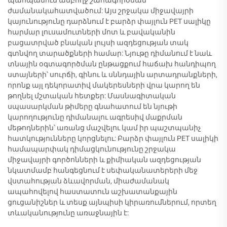
պահպանում ամբողջ շահագործման
ժամանակահատվածում: Այս շրջակա միջավայրի
կայունությունը դարձնում է բարձր փայլուն PET սալիկը
հարմար լուսամուտների մոտ և բավականին
բացատրված բնական լույսի ազդեցության տակ
գտնվող տարածքների համար: Նյութը դիմանում է նաև
տնային օգտագործման ընթացքում հաճախ հանդիպող
ստայների՝ սուրճի, գինու և սննդային արտադրանքների,
որոնք այլ դեկորատիվ մակերեսների վրա կարող են
թողնել մշտական հետքեր: Մասնագիտական
սպասարկման թիմերը գնահատում են նյութի
կարողությունը դիմանալու ագրեսիվ մաքրման
մեթոդներին՝ առանց մաշվելու կամ իր պաշտպանիչ
հատկությունները կորցնելու: Բարձր փայլուն PET սալիկի
համապարփակ դիմացկունությունը շրջակա
միջավայրի գործոնների և քիմիական ազդեցության
նկատմամբ հանգեցնում է սեփականատերերի մեջ
վստահության ձևավորման, միաժամանակ
ապահովելով հաստատուն աշխատանքային
ցուցանիշներ և տեսք այնպիսի կիրառումներում, որտեղ
տևականությունը առաջնային է: