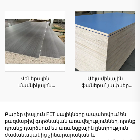
Վեներային
Մելամինային
մասնիկային
ֆաներա՝ չափսեր
տախտակ (չիպբորդ)՝
1220×2440 մմ,
1220×2440 մմ,
հաստություն՝ 16 մմ, 18
հաստություն՝ 16 մմ,
մմ, 9 մմ, բնական
բնական փայտե
փայտե սերդեկ՝
Բարձր փայլուն PET սալիկները ապահովում են
սերդերային
մելամինային վեներ
բազմաթիվ գործնական առավելություններ, որոնք
մելամինային վեներ
պահարանների
դրանք դարձնում են առանցքային ընտրություն
սանդղաձև
դեկորացիայի համար
ժամանակակից շինարարական և