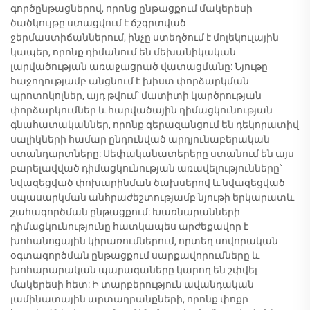
գործընթացներով, որոնց ընթացքում մակերեսի
ծածկույթը ստացվում է ճշգրտված
ջերմաստիճաններում, ինչը ստեղծում է մոլեկուլային
կապեր, որոնք դիմանում են մեխանիկական
լարվածության առաջացրած վատացմանը: Նյութը
հաջողությամբ անցնում է խիստ փորձարկման
պրոտոկոլներ, այդ թվում՝ մատիտի կարծրության
փորձարկումներ և հարվածային դիմացկունության
գնահատականներ, որոնք գերազանցում են դեկորատիվ
սալիկների համար ընդունված արդյունաբերական
ստանդարտները: Սեփականատերերը ստանում են այս
բարելավված դիմացկունության առավելությունները՝
նվազեցված փոխարինման ծախսերով և նվազեցված
սպասարկման անհրաժեշտությամբ նյութի երկարատև
շահագործման ընթացքում: Խառնարանների
դիմացկունությունը հատկապես արժեքավոր է
խոհանոցային կիրառումներում, որտեղ սովորական
օգտագործման ընթացքում սարքավորումները և
խոհարարական պարագաները կարող են շփվել
մակերեսի հետ: Ի տարբերություն ավանդական
լամինատային արտադրանքների, որոնք փոքր