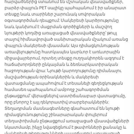
հարվածներից ստանում են մշտական վնասվածքներ,
բարձր փայլուն PET սալիկը պահպանում է իր անարատ
տեսքը նաև տարիներ շարունակ սովորական
օգտագործման դեպքում: Մակերեսի կարծրությունը
նաև կանխում է մաքրման գործիքների և մաշվող
նյութերի կողմից առաջացած վնասվածքները՝ թույլ
տալով հիմնավորված սանիտարական մշակում առանց
փայլուն մակերեսի վնասման: Այս դիմացկունության
առավելությունը հատկապես կարևոր է առևտրային
միջավայրերում, որտեղ տեսքը ուղղակիորեն ազդում է
հաճախորդների ընկալման և ձեռնարկատիրական
հաջողության վրա: Նյութի կարողությունը դիմանալու
մաշվածության օրինակներին և մակերեսի
վատացմանը ապահովում է տեսանելի գեղեցկության
համասեռ պահպանում ամբողջ շահագործման
ընթացքում՝ վերացնելով աստիճանաբար վատացումը,
որը բնորոշ է այլ դեկորատիվ տարբերակներին:
Տեղադրման մասնագետները գնահատում են նյութի
դիմացկունությունը շինարարական փուլերում
տեղափոխման ընթացքում առաջացած վնասվածքների
նկատմամբ, ինչը նվազեցնում է թափոնների քանակը և
մակերեսի թերությունների պատճառով առաջացած