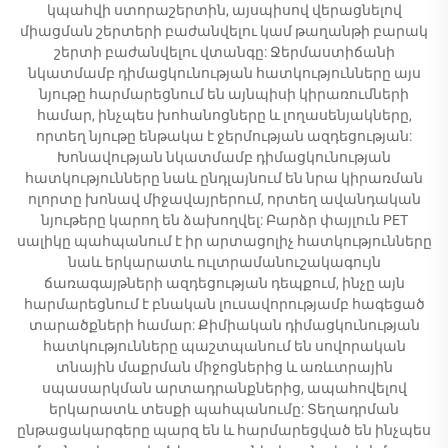
կպահվի ստորաշերտին, այսպիսով վերացնելով
միացման շերտերի բաժանվելու կամ թաղանթի բարակ
շերտի բաժանվելու վտանգը: Ջերմաստիճանի
նկատմամբ դիմացկունության հատկությունները այս
նյութը հարմարեցնում են այնպիսի կիրառումների
համար, ինչպես խոհանոցները և լողասենյակները,
որտեղ նյութը ենթակա է ջերմության ազդեցության:
Խոնավության նկատմամբ դիմացկունության
հատկությունները նաև ընդլայնում են նրա կիրառման
ոլորտը խոնավ միջավայրերում, որտեղ ավանդական
նյութերը կարող են ձախողվել: Բարձր փայլուն PET
սալիկը պահպանում է իր արտացոլիչ հատկությունները
նաև երկարատև ուլտրամանուշակագույն
ճառագայթների ազդեցության դեպքում, ինչը այն
հարմարեցնում է բնական լուսավորությամբ հագեցած
տարածքների համար: Քիմիական դիմացկունության
հատկությունները պաշտպանում են սովորական
տնային մաքրման միջոցներից և առևտրային
սպասարկման արտադրանքներից, ապահովելով
երկարատև տեսքի պահպանումը: Տեղադրման
ընթացակարգերը պարզ են և հարմարեցված են ինչպես