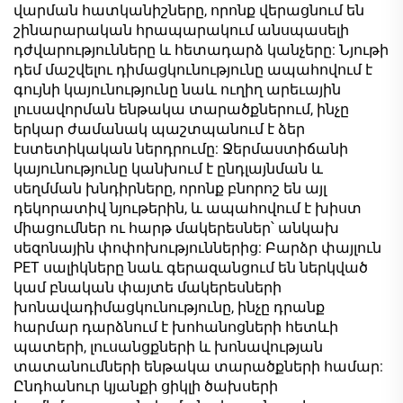
վարման հատկանիշները, որոնք վերացնում են
շինարարական հրապարակում անսպասելի
դժվարությունները և հետադարձ կանչերը: Նյութի
դեմ մաշվելու դիմացկունությունը ապահովում է
գույնի կայունությունը նաև ուղիղ արեւային
լուսավորման ենթակա տարածքներում, ինչը
երկար ժամանակ պաշտպանում է ձեր
էստետիկական ներդրումը: Ջերմաստիճանի
կայունությունը կանխում է ընդլայնման և
սեղմման խնդիրները, որոնք բնորոշ են այլ
դեկորատիվ նյութերին, և ապահովում է խիստ
միացումներ ու հարթ մակերեսներ՝ անկախ
սեզոնային փոփոխություններից: Բարձր փայլուն
PET սալիկները նաև գերազանցում են ներկված
կամ բնական փայտե մակերեսների
խոնավադիմացկունությունը, ինչը դրանք
հարմար դարձնում է խոհանոցների հետևի
պատերի, լուսանցքների և խոնավության
տատանումների ենթակա տարածքների համար:
Ընդհանուր կյանքի ցիկլի ծախսերի