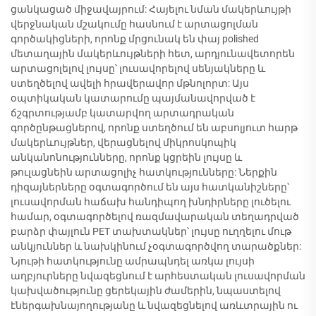
ցանկացած միջավայրում: Հայելու նման մակերևույթի
վերջնական մշակումը հասնում է արտացոլման
գործակիցների, որոնք մրցունակ են փայ polished
մետաղային մակերևույթների հետ, արդյունավետորեն
արտացոլելով լույսը՝ լուսավորելով սենյակները և
ստեղծելով ավելի հրավերավոր մթնոլորտ: Այս
օպտիկական կատարումը պայմանավորված է
ճշգրտությամբ կատարվող արտադրական
գործընթացներով, որոնք ստեղծում են աբսոլյուտ հարթ
մակերևույթներ, վերացնելով միկրոսկոպիկ
անկանոնությունները, որոնք կցրեին լույսը և
թուլացնեին արտացոլիչ հատկությունները: Ներքին
դիզայներները օգտագործում են այս հատկանիշները՝
լուսավորման հաճախ հանդիպող խնդիրները լուծելու
համար, օգտագործելով ռազմավարական տեղադրված
բարձր փայլուն PET տախտակներ՝ լույսը ուղղելու մութ
անկյուններ և նախկինում չօգտագործվող տարածքներ:
Նյութի հատկությունը ամրապնդել առկա լույսի
աղբյուրները նվազեցնում է արհեստական լուսավորման
կախվածությունը ցերեկային ժամերին, նպաստելով
էներգախնայողությանը և նվազեցնելով առևտրային ու