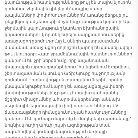
կայունության հատկությունները թույլ են տալիս նյութին
դիմանալ ջերմային ցիկլերին՝ տաքից սառը
պայմանների փոփոխություններին՝ առանց ճեղքվելու,
թեքվելու կամ շերտերի միջև կպչունության կորստի: Այս
ջերմային կայունությունը կարևոր է խոհանոցային
կիրառումներում, որտեղ եփելու սարքավորումներից
առաջացող ջերմությունը և սննդի պատրաստման
ժամանակ առաջացող գոլորշին կարող են վնասել ավելի
թույլ նյութերը: Վատ ջրամեկնումային հատկությունները
կանխում են ջրի ներծծումը, որը ավանդական
փայտային արտադրանքներում հանգեցնում է փքվելու,
շերտազատման և սունկի աճի: Նյութը հաջողությամբ
դիմանում է խոնավության տատանումներին, որոնք
բնական նյութերում կարող են առաջացնել չափսերի
փոփոխություններ, ինչը թույլ է տալիս պահպանել
ճշգրիտ միացումներ և հարթ մակերեսներ՝ անկախ
սեզոնային եղանակային փոփոխություններից: UV
ճառագայթների դիմացկունության հատկությունները
կանխում են գունայի մարումը և մակերեսի վատանալը՝
նույնիսկ ուղիղ արևի լույսի ազդեցության տակ,
ապահովելով գունայի կայունություն և փայլի