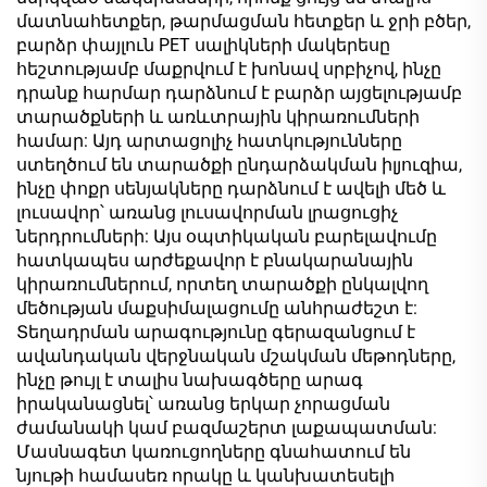
մատնահետքեր, թարմացման հետքեր և ջրի բծեր,
բարձր փայլուն PET սալիկների մակերեսը
հեշտությամբ մաքրվում է խոնավ սրբիչով, ինչը
դրանք հարմար դարձնում է բարձր այցելությամբ
տարածքների և առևտրային կիրառումների
համար: Այդ արտացոլիչ հատկությունները
ստեղծում են տարածքի ընդարձակման իլյուզիա,
ինչը փոքր սենյակները դարձնում է ավելի մեծ և
լուսավոր՝ առանց լուսավորման լրացուցիչ
ներդրումների: Այս օպտիկական բարելավումը
հատկապես արժեքավոր է բնակարանային
կիրառումներում, որտեղ տարածքի ընկալվող
մեծության մաքսիմալացումը անհրաժեշտ է:
Տեղադրման արագությունը գերազանցում է
ավանդական վերջնական մշակման մեթոդները,
ինչը թույլ է տալիս նախագծերը արագ
իրականացնել՝ առանց երկար չորացման
ժամանակի կամ բազմաշերտ լաքապատման:
Մասնագետ կառուցողները գնահատում են
նյութի համասեռ որակը և կանխատեսելի