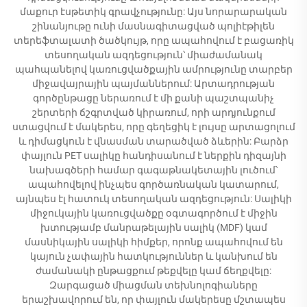
մաքուր էսթետիկ գրավչությունը: Այս նորարարական
շինանյութը ունի մասնագիտացված պոլիէթիլեն
տերեֆտալատի ծածկույթ, որը ապահովում է բացառիկ
տեսողական ազդեցություն՝ միաժամանակ
պահպանելով կառուցվածքային ամրությունը տարբեր
միջավայրային պայմաններում: Արտադրության
գործընթացը ներառում է մի քանի պաշտպանիչ
շերտերի ճշգրտված կիրառում, որի արդյունքում
ստացվում է մակերես, որը գեղեցիկ է լույսը արտացոլում
և դիմացկուն է վնասման տարածված ձևերին: Բարձր
փայլուն PET սալիկը հանդիսանում է ներքին դիզայնի
նախագծերի համար գագաթնակետային լուծում՝
ապահովելով ինչպես գործառնական կատարում,
այնպես էլ հատուկ տեսողական ազդեցություն: Սալիկի
միջուկային կառուցվածքը օգտագործում է միջին
խտությամբ մանրաթելային սալիկ (MDF) կամ
մասնիկային սալիկի հիմքեր, որոնք ապահովում են
կայուն չափային հատկություններ և կանխում են
ժամանակի ընթացքում թեքվելը կամ ճեղքվելը:
Զարգացած միացման տեխնոլոգիաները
երաշխավորում են, որ փայլուն մակերեսը մշտապես