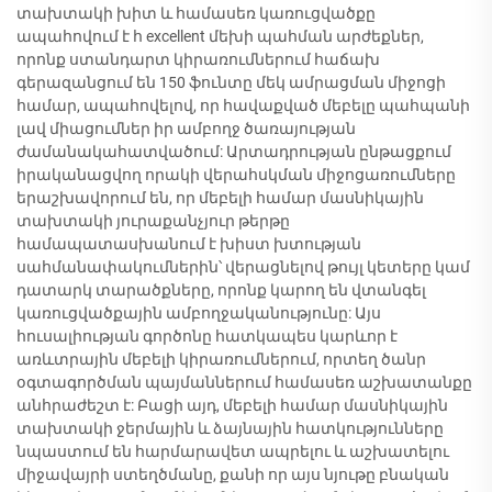
տախտակի խիտ և համասեռ կառուցվածքը
ապահովում է հ excellent մեխի պահման արժեքներ,
որոնք ստանդարտ կիրառումներում հաճախ
գերազանցում են 150 ֆունտը մեկ ամրացման միջոցի
համար, ապահովելով, որ հավաքված մեբելը պահպանի
լավ միացումներ իր ամբողջ ծառայության
ժամանակահատվածում: Արտադրության ընթացքում
իրականացվող որակի վերահսկման միջոցառումները
երաշխավորում են, որ մեբելի համար մասնիկային
տախտակի յուրաքանչյուր թերթը
համապատասխանում է խիստ խտության
սահմանափակումներին՝ վերացնելով թույլ կետերը կամ
դատարկ տարածքները, որոնք կարող են վտանգել
կառուցվածքային ամբողջականությունը: Այս
հուսալիության գործոնը հատկապես կարևոր է
առևտրային մեբելի կիրառումներում, որտեղ ծանր
օգտագործման պայմաններում համասեռ աշխատանքը
անհրաժեշտ է: Բացի այդ, մեբելի համար մասնիկային
տախտակի ջերմային և ձայնային հատկությունները
նպաստում են հարմարավետ ապրելու և աշխատելու
միջավայրի ստեղծմանը, քանի որ այս նյութը բնական