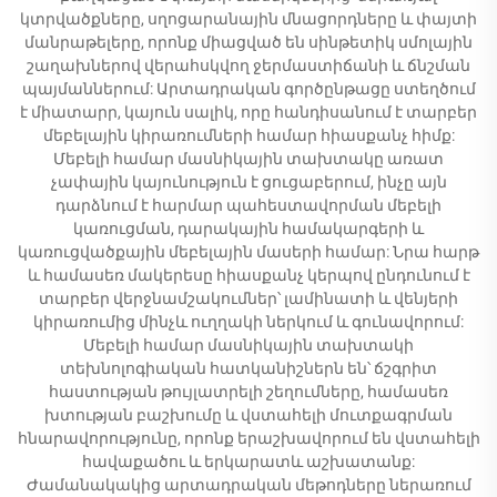
կտրվածքները, սղոցարանային մնացորդները և փայտի
մանրաթելերը, որոնք միացված են սինթետիկ սմոլային
շաղախներով վերահսկվող ջերմաստիճանի և ճնշման
պայմաններում: Արտադրական գործընթացը ստեղծում
է միատարր, կայուն սալիկ, որը հանդիսանում է տարբեր
մեբելային կիրառումների համար հիասքանչ հիմք:
Մեբելի համար մասնիկային տախտակը առատ
չափային կայունություն է ցուցաբերում, ինչը այն
դարձնում է հարմար պահեստավորման մեբելի
կառուցման, դարակային համակարգերի և
կառուցվածքային մեբելային մասերի համար: Նրա հարթ
և համասեռ մակերեսը հիասքանչ կերպով ընդունում է
տարբեր վերջնամշակումներ՝ լամինատի և վենյերի
կիրառումից մինչև ուղղակի ներկում և գունավորում:
Մեբելի համար մասնիկային տախտակի
տեխնոլոգիական հատկանիշներն են՝ ճշգրիտ
հաստության թույլատրելի շեղումները, համասեռ
խտության բաշխումը և վստահելի մուտքագրման
հնարավորությունը, որոնք երաշխավորում են վստահելի
հավաքածու և երկարատև աշխատանք:
Ժամանակակից արտադրական մեթոդները ներառում