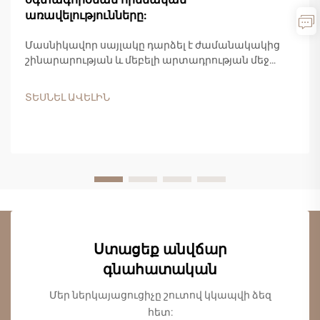
առավելությունները:
Մասնիկավոր սայլակը դարձել է ժամանակակից
շինարարության և մեբելի արտադրության մեջ
ամենահաճախակի օգտագործվող և արժեքավոր
ճարտարապետական փայտե արտադրանքներից
ՏԵՍՆԵԼ ԱՎԵԼԻՆ
մեկը: Այս բաղադրյալ նյութը, որը պատրաստված է
փայտի կտորներից, սղոցարանային
մնացորդներից և սինթետիկ սմոլային
կապակցիչներից, առաջարկում է...
Ստացեք անվճար
գնահատական
Մեր ներկայացուցիչը շուտով կկապվի ձեզ
հետ: