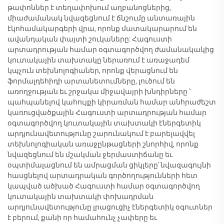
թափոններ է տեղափոխում աղբանոցներից,
միաժամանակ նվազեցնում է ճնշումը անտառային
էկոհամակարգերի վրա, որոնք մատակարարում են
ավանդական փայտի շուկաները: Հագուստի
արտադրության համար օգտագործվող ժամանակակից
կուտակային տախտակը ներառում է առաջադեմ
կպչուն տեխնոլոգիաներ, որոնք վերացնում են
ֆորմալդեհիդի արտանետումները, լուծում են
առողջության եւ շրջակա միջավայրի խնդիրները ՝
պահպանելով կահույքի կիրառման համար անհրաժեշտ
կառուցվածքային Հագուստի արտադրության համար
օգտագործվող կուտակային տախտակի էներգետիկ
արդյունավետությունը շարունակում է բարելավվել
տեխնոլոգիական առաջընթացների շնորհիվ, որոնք
նվազեցնում են մշակման ջերմաստիճանը եւ
օպտիմալացնում են ամրացման ցիկլերը' նվազագույնի
հասցնելով արտադրական գործողությունների հետ
կապված ածխած Հագուստի համար օգտագործվող
կուտակային տախտակի փոխադրման
արդյունավետությունը լրացուցիչ էներգետիկ օգուտներ
է բերում, քանի որ համահունչ չափերը եւ