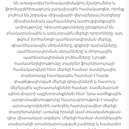
են առաջադեմ խոնավադիմացող մշակումներ և
ֆորմալդեհիդազուրկ շաղախային համակարգեր, որոնք
լուծում են շրջակա միջավայրի վերաբերյալ հարցերը՝
միաժամանակ պահպանելով կառուցվածքային
ամրությունը: Կիրառությունները ընդգրկում են
բնակարանային և առևտրային մեբելի ոլորտները, այդ
թվում՝ խոհանոցի պահեստավորման մեբելը,
գրասենյակային սեղանները, գրքերի դարակները,
պահեստավորման սեղանները և մոդուլային
պահեստավորման լուծումները: Նյութի
համատեղելիությունը տարբեր ֆուրնիտուրայի
համակարգերի հետ մեբելի համար մասնիկային
տախտակը հատկապես հարմար է հարթ
փաթեթավորված մեբելի դիզայնների և հատուկ
մեբելային աշխատանքների համար: Համեմատած
պինդ փայտի այլընտրանքների հետ՝ նրա արժեքային
արդյունավետությունը հնարավորություն է տալիս
արտադրողներին ստեղծել հարմարավետ մեբելի
տարբերակներ՝ առանց որակի կամ տևականության
վրա վնասակար ազդելու: Մեբելի համար մասնիկային
տախտակի ստանդարտացված չափերը և համասեռ