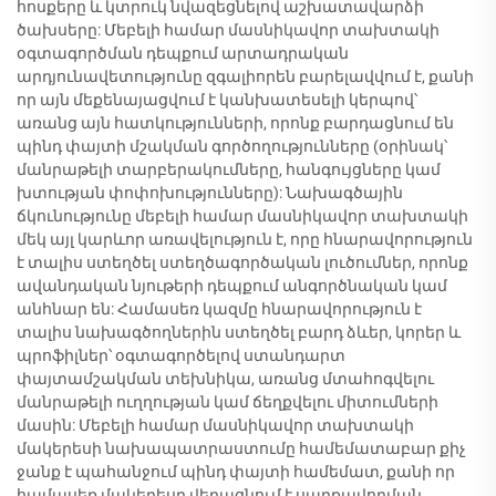
հոսքերը և կտրուկ նվազեցնելով աշխատավարձի
ծախսերը: Մեբելի համար մասնիկավոր տախտակի
օգտագործման դեպքում արտադրական
արդյունավետությունը զգալիորեն բարելավվում է, քանի
որ այն մեքենայացվում է կանխատեսելի կերպով՝
առանց այն հատկությունների, որոնք բարդացնում են
պինդ փայտի մշակման գործողությունները (օրինակ՝
մանրաթելի տարբերակումները, հանգույցները կամ
խտության փոփոխությունները): Նախագծային
ճկունությունը մեբելի համար մասնիկավոր տախտակի
մեկ այլ կարևոր առավելություն է, որը հնարավորություն
է տալիս ստեղծել ստեղծագործական լուծումներ, որոնք
ավանդական նյութերի դեպքում անգործնական կամ
անհնար են: Համասեռ կազմը հնարավորություն է
տալիս նախագծողներին ստեղծել բարդ ձևեր, կորեր և
պրոֆիլներ՝ օգտագործելով ստանդարտ
փայտամշակման տեխնիկա, առանց մտահոգվելու
մանրաթելի ուղղության կամ ճեղքվելու միտումների
մասին: Մեբելի համար մասնիկավոր տախտակի
մակերեսի նախապատրաստումը համեմատաբար քիչ
ջանք է պահանջում պինդ փայտի համեմատ, քանի որ
համասեռ մակերեսը վերացնում է սարքավորման