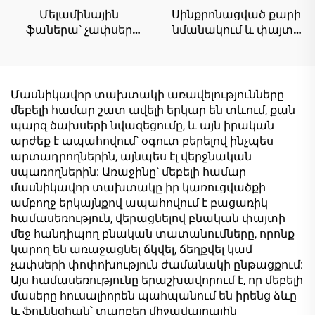
Մելամինային
Սինքրոնացված քարի
ֆաներա՝ չափսեր
նմանակում և փայտի
1220×2440 մմ,
հատվածքի սալիկներ |
հաստություն՝ 16 մմ, 18
Իտալական խառը
մմ, 9 մմ, բնական
յուղի վրա հիմնված
փայտե սերդեկ՝
cauc վերջին մոդելի
Մասնիկավոր տախտակի առավելությունները
մելամինային վեներ
թվային տպագրված
մեբելի համար շատ ավելի երկար են տևում, քան
պահարանների
զարդանախշային
պարզ ծախսերի նվազեցումը, և այն իրական
դեկորացիայի համար
սալիկներ | Նույն գույնի
արժեք է ապահովում՝ օգուտ բերելով ինչպես
եզրաշերտեր |
արտադրողներին, այնպես էլ վերջնական
Ներկման առանց լաքս
սպառողներին: Առաջինը՝ մեբելի համար
մեբելի սալիկների
մասնիկավոր տախտակը իր կառուցվածքի
հավաքածու
ամբողջ երկայնքով ապահովում է բացառիկ
համասեռություն, վերացնելով բնական փայտի
մեջ հանդիպող բնական տատանումները, որոնք
կարող են առաջացնել ճկվել, ճեղքվել կամ
չափսերի փոփոխություն ժամանակի ընթացքում:
Այս համասեռությունը երաշխավորում է, որ մեբելի
մասերը հուսալիորեն պահպանում են իրենց ձևը
և ֆունկցիան՝ տարբեր միջավայրային