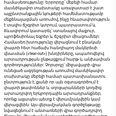
համասեռությունը: Երրորդը՝ մեբելի համար
մասնիկավոր տախտակը առաջատար է շատ
այլընտրանքային նյութերի համեմատությամբ
մեքենայացման առումով, ինչը հնարավորություն
է տալիս ճշգրիտ կտրում, պատրաստում և
ձևավորում կատարել՝ ստանալով մաքուր,
պրոֆեսիոնալ եզրեր և ճշգրիտ միացումներ:
Համասեռ խտությունը վերացնում է բնական
փայտի հետ հաճախ հանդիպող մակերեսի
վնասման («tear-out») խնդիրները, ապահովելով
արտադրության ընթացքում հարթ և անխափան
գործողություններ: Չորսրդը՝ միջավայրի վրա
ունեցած ազդեցության առումով մասնիկավոր
տախտակը մեբելի համար պատասխանատու
ընտրություն է, քանի որ այն օգտագործում է
փայտի թափոններ և սղոցարանների կողմից
արտադրվող երկրորդային արտադրանքներ,
որոնք այլապես պետք է վերամշակվեին կամ
վերացվեին: Այս վերամշակման գործընթացը
նվազեցնում է անտառների վրա գործադրվող