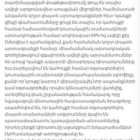
օպտիմալացված փաթեթավորումը թույլ են տալիս
ավելի արդյունավետ առաքման միջոցներ, համեմատած
անկանոն կոշտ փայտե արտադրանքների հետ Կյանքի
ցիկլի գնահատումները ցույց են տալիս, որ կահույքի
համար նախատեսված կուտակային տախտակների
արտադրության համար սովորաբար 60%-ով ավելի քիչ
էներգիա է պահանջվում, քան համանման կոշտ փայտե
արտադրանքի համար, միաժամանակ արտադրական
գործընթացում զգալիորեն ավելի քիչ արտանետումներ
են առաջ Կյանքի ավարտի վերաբերյալ դիտարկումները
եւս բարելավում են կահույքի համար օգտագործվող
կուտակային տախտակի բնապահպանական պրոֆիլը,
քանի որ նյութը կարող է վերամշակվել նոր ապրանքների
կամ օգտագործվել որպես կենսաբույսերի վառելիք,
ստեղծելով փակ շրջանառության համակարգ, որը
նվազագույն Անտառային հավաստագրման ծրագրերը
ապահովում են, որ կահույքի համար օգտագործվող
փայտե տախտակերի աղբյուրները գալիս են
պատասխանատու կառավարման անտառներից,
որտեղ բերքի կիրառումը աջակցում է երկարաժամկետ
էկոհամակարգի առողջությանը եւ