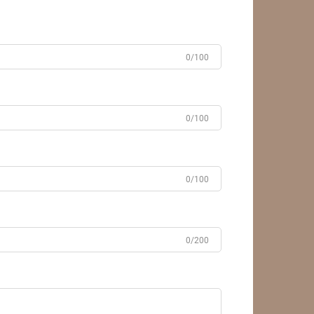
0/100
0/100
0/100
0/200