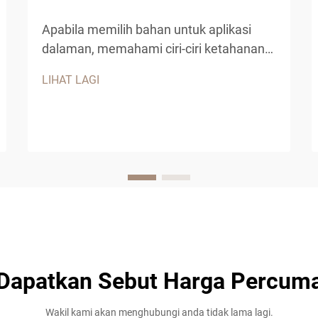
Apabila memilih bahan untuk aplikasi
dalaman, memahami ciri-ciri ketahanan
lasak papan partikel menjadi penting
LIHAT LAGI
untuk membuat keputusan yang
berinformasi. Produk kayu kejuruteraan
ini telah mendapat populariti yang ketara
dalam aplikasi perumahan dan
komersial...
Dapatkan Sebut Harga Percum
Wakil kami akan menghubungi anda tidak lama lagi.