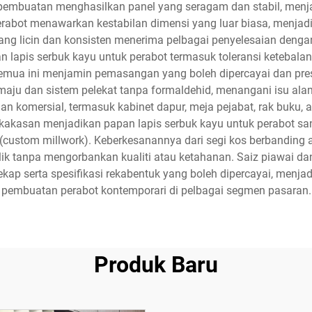
 pembuatan menghasilkan panel yang seragam dan stabil, menj
perabot menawarkan kestabilan dimensi yang luar biasa, menjadi
g licin dan konsisten menerima pelbagai penyelesaian dengan
an lapis serbuk kayu untuk perabot termasuk toleransi ketebala
mua ini menjamin pemasangan yang boleh dipercayai dan pres
 dan sistem pelekat tanpa formaldehid, menangani isu alam s
an komersial, termasuk kabinet dapur, meja pejabat, rak buku, 
rkakasan menjadikan papan lapis serbuk kayu untuk perabot sa
uai (custom millwork). Keberkesanannya dari segi kos berbandin
k tanpa mengorbankan kualiti atau ketahanan. Saiz piawai dan 
ap serta spesifikasi rekabentuk yang boleh dipercayai, menja
pembuatan perabot kontemporari di pelbagai segmen pasaran.
Produk Baru