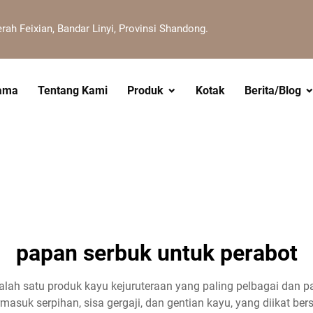
erah Feixian, Bandar Linyi, Provinsi Shandong.
ama
Tentang Kami
Produk
Kotak
Berita/Blog
papan serbuk untuk perabot
salah satu produk kayu kejuruteraan yang paling pelbagai da
ermasuk serpihan, sisa gergaji, dan gentian kayu, yang diikat b