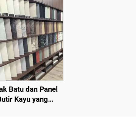
ak Batu dan Panel
Butir Kayu yang
elaraskan | Papan
an Digital Bermutu
i Buatan Khas Itali