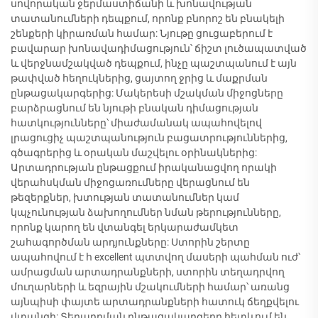
սովորական ջերմաստիճանի և խոնավության
տատանումների դեպքում, որոնք բնորոշ են բնակելի
շենքերի կիրառման համար: Նյութը ցուցաբերում է
բավարար խոնավադիմացություն՝ ճիշտ լուծապատված
և վերջնամշակված դեպքում, ինչը պաշտպանում է այն
թափված հեղուկներից, ցայտող ջրից և մաքրման
ընթացակարգերից: Մակերեսի մշակման միջոցները
բարձրացնում են նյութի բնական դիմացության
հատկությունները՝ միաժամանակ ապահովելով
լրացուցիչ պաշտպանություն բացատրություններից,
գծագրերից և օրական մաշվելու օրինակներից:
Արտադրության ընթացքում իրականացվող որակի
վերահսկման միջոցառումները վերացնում են
թեզերքներ, խտության տատանումներ կամ
կպչունության ձախողումներ նման թերությունները,
որոնք կարող են վտանգել երկարաժամկետ
շահագործման արդյունքները: Ստորին շերտը
ապահովում է հ excellent պտտվող մասերի պահման ուժ՝
ամրացման արտադրանքների, ստորին տեղադրվող
մուղարների և եզրային մշակումների համար՝ առանց
այնպիսի փայտե արտադրանքների հատուկ ճեղքվելու
վտանգի: Տեղադրման ընթացակարգերը հետևում են