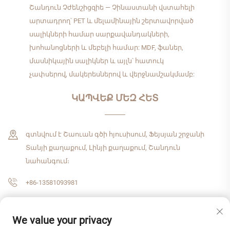
Շանդուն Չժենշիցզիե — Չինաստանի վստահելի
արտադրող՝ PET և մելամինային շերտավորված
սալիկների համար սարքավանդակների,
խոհանոցների և մեբելի համար: MDF, ֆաներ,
մասնիկային սալիկներ և այլն՝ հատուկ
չափսերով, մակերեսներով և վերջնամշակմամբ:
ԿԱՊՎԵՔ ՄԵԶ ՀԵՏ
գտնվում է Շաուան գծի հյուսիսում, Ֆեյսյան շրջանի
Տանյի քաղաքում, Լինյի քաղաքում, Շանդուն
նահանգում։
+86-13581093981
[email protected]
We value your privacy