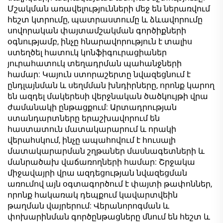
Մշակման առավելությունների մեջ են ներառվում
հեշտ կտրումը, պատրաստումը և ձևավորումը
սովորական փայտամշակման գործիքների
օգնությամբ, ինչը հնարավորություն է տալիս
ստեղծել հատուկ կոնֆիգուրացիաներ
յուրահատուկ տեղադրման պահանջների
համար: Կայուն ստորաշերտը նվազեցնում է
ընդլայնման և սեղմման խնդիրները, որոնք կարող
են ազդել մակերեսի վերջնական ծածկույթի վրա
ժամանակի ընթացքում: Արտադրության
ստանդարտները երաշխավորում են
հաստատուն մատակարարում և որակի
վերահսկում, ինչը ապահովում է հուսալի
մատակարարման շղթաներ մասնագետների և
մանրածախ վաճառողների համար: Շրջակա
միջավայրի վրա ազդեցության նվազեցման
առումով այն օգտագործում է փայտի թափոններ,
որոնք հակառակ դեպքում կավարտվեին
թաղման վայրերում: Վերանորոգման և
փոխարինման գործընթացները մնում են հեշտ և