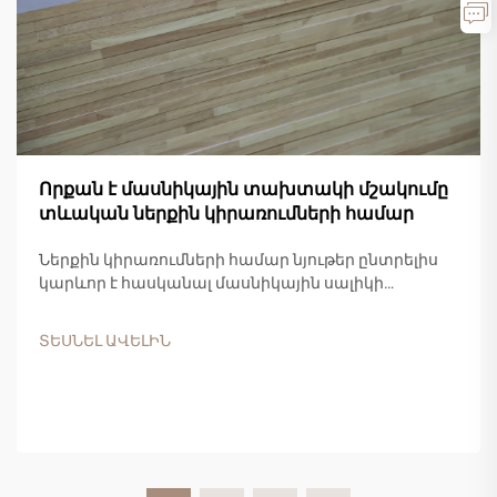
Որքան է մասնիկային տախտակի մշակումը
տևական ներքին կիրառումների համար
Ներքին կիրառումների համար նյութեր ընտրելիս
կարևոր է հասկանալ մասնիկային սալիկի
կայունության բնութագրերը՝ որպեսզի կայացվեն
հիմնավորված որոշումներ: Այս
ՏԵՍՆԵԼ ԱՎԵԼԻՆ
ճարտարապետական փայտանյութը մեծ
տարածում է ստացել բնակելի և առևտրային...