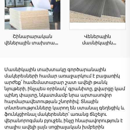
Շինարարական
Վեներային
վեներային տախտակի
մասնիկային
չափս՝ 1220×2440 մմ,
տախտակ (չիպբորդ)՝
հաստություն՝ 16 մմ,
1220×2440 մմ,
բնական փայտե
հաստություն՝ 16 մմ,
սերդերային
բնական փայտե
Մասնիկային տախտակը գործարանային
մելամինային վեներ
սերդերային
մակերեսների համար առաջարկում է բացառիկ
սանդղաձև
մելամինային վեներ
արժեք՝ համեմատաբար շատ ավելի թանկ
մետաղական
սանդղաձև
նյութերի, ինչպես օրինակ՝ գրանիտը, քվարցը կամ
կառուցվածքի համար
մետաղական
պինդ փայտը, նկատմամբ նրա արտասովոր
կառուցվածքի համար
հարմարավետության շնորհիվ: Տնային
տնտեսությունները կարող են ստանալ գեղեցիկ և
ֆունկցիոնալ մակերեսներ՝ առանց ճնշելու
վերանորոգման բյուջեն, ինչը հնարավորություն է
տալիս ավելի լայն սոցիալական խմբերին