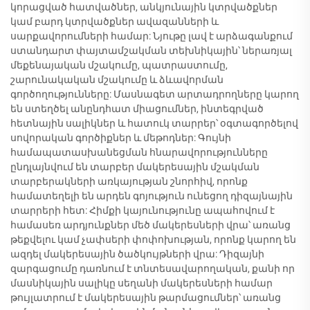
կորացված հատվածներ, անկյունային կտրվածքներ
կամ բարդ կտրվածքներ ավազանների և
սարքավորումների համար: Նյութը լավ է արձագանքում
ստանդարտ փայտամշակման տեխնիկային՝ ներառյալ
մեքենայական մշակումը, պատրաստումը,
շարունակական մշակումը և ձևավորման
գործողությունները: Մասնագետ արտադրողները կարող
են ստեղծել անընդհատ միացումներ, ինտեգրված
հետնային սալիկներ և հատուկ տարրեր՝ օգտագործելով
սովորական գործիքներ և մեթոդներ: Գույնի
համապատասխանեցման հնարավորությունները
ընդլայնվում են տարբեր մակերեսային մշակման
տարբերակների առկայության շնորհիվ, որոնք
համատեղելի են արդեն գոյություն ունեցող դիզայնային
տարրերի հետ: Հիմքի կայունությունը ապահովում է
համասեռ արդյունքներ մեծ մակերեսների վրա՝ առանց
թեքվելու կամ չափսերի փոփոխության, որոնք կարող են
ազդել մակերեսային ծածկույթների վրա: Դիզայնի
զարգացումը դառնում է տնտեսավարողական, քանի որ
մասնիկային սալիկը սեղանի մակերեսների համար
թույլատրում է մակերեսային թարմացումներ՝ առանց