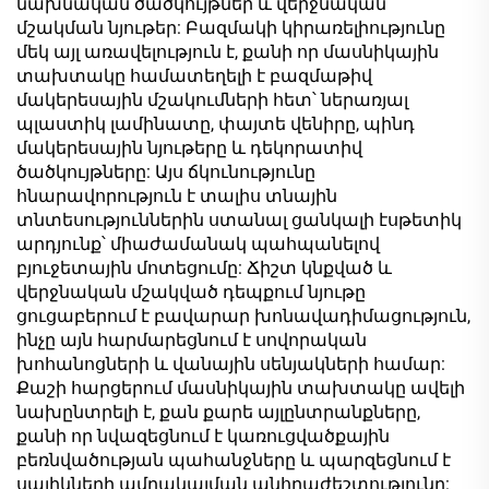
նախնական ծածկույթներ և վերջնական
մշակման նյութեր: Բազմակի կիրառելիությունը
մեկ այլ առավելություն է, քանի որ մասնիկային
տախտակը համատեղելի է բազմաթիվ
մակերեսային մշակումների հետ՝ ներառյալ
պլաստիկ լամինատը, փայտե վենիրը, պինդ
մակերեսային նյութերը և դեկորատիվ
ծածկույթները: Այս ճկունությունը
հնարավորություն է տալիս տնային
տնտեսություններին ստանալ ցանկալի էսթետիկ
արդյունք՝ միաժամանակ պահպանելով
բյուջետային մոտեցումը: Ճիշտ կնքված և
վերջնական մշակված դեպքում նյութը
ցուցաբերում է բավարար խոնավադիմացություն,
ինչը այն հարմարեցնում է սովորական
խոհանոցների և վանային սենյակների համար:
Քաշի հարցերում մասնիկային տախտակը ավելի
նախընտրելի է, քան քարե այլընտրանքները,
քանի որ նվազեցնում է կառուցվածքային
բեռնվածության պահանջները և պարզեցնում է
սալիկների ամրակայման անհրաժեշտությունը: