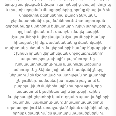
նյութը բաղկացած է փայտի կտորներից, փայտի փոշուց
և փայտի սղոցման մնացորդներից, որոնք միացված են
սինթետիկ ռեզիններով՝ բարձր ճնշման և
ջերմաստիճանի պայմաններում: Արտադրության
գործընթացը ստեղծում է միատարր, խիտ ստորաշերտ,
որը հանդիսանում է տարբեր մակերեսային
մշակումների և վերջնական մշակումների համար
հիասքանչ հիմք: Ժամանակակից մասնիկային
տախտակը սեղանի մակերեսների համար ենթարկվում
է խիստ որակի վերահսկման միջոցառումների՝
ապահովելու չափային կայունությունը,
խոնավադիմացությունը և կառուցվածքային
ամրությունը: Տեխնոլոգիական հատկանիշները
ներառում են ճշգրտված հաստության թույլատրելի
շեղումներ, համասեռ խտության բաշխում և
բարելավված մակերեսային հարթություն, որը
նպաստում է լամինատային նյութերի, պինդ
մակերեսային շերտերի կամ ուղղակի պատվածքների
օպտիմալ կպչունությանը: Արտադրամասերում
օգտագործվում են առաջադեմ ճմլման տեխնիկաներ,
որոնք վերացնում են դատարկ տարածքներն ու