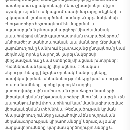
ստանդարտ պրակտիկային՝ երաշխավորելու ճիշտ
աջակցություն և ամրացում՝ օպտիմալ արդյունքների և
երկարատև շահագործման համար: Հարթ մակերեսի
բնութագրերը հեշտացնում են մաքրման և
սպասարկման ընթացակարգերը՝ միաժամանակ
ապահովելով սննդի պատրաստման տարածքներում
անհրաժեշտ սանիտարական պայմանները: Ջերմային
կայունությունը կանխում է չափազանց ընդլայնումը կամ
սեղմումը, որոնք կարող են լարել մակերեսի
վերջնամշակումը կամ ստեղծել միացման խնդիրներ:
Ինժեներական կազմը վերացնում է բնական
թերությունները, ինչպես օրինակ՝ հանգույցները,
հատիկավորման անկանոնությունները կամ խտության
տատանումները, որոնք կարող են ազդել
կառուցվածքային ամրության վրա: Փոքր վնասների
վերականգնման ընթացակարգերը մնում են պարզ և չեն
պահանջում լրիվ փոխարինում կամ մասնագիտացված
վերականգնման տեխնիկա: Բեռնվածության կրման
հնարավորությունները ապահովում են սովորական
սեղանագործության կիրառումները՝ ներառյալ ծանր
սարքավորումները, կտրման գործողությունները և