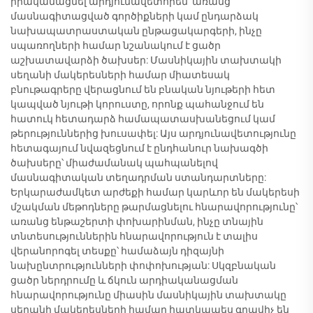
իրականացնել արդյունավետորեն՝ առանց
մասնագիտացված գործիքների կամ ընդարձակ
նախապատրաստական ընթացակարգերի, ինչը
սպառողների համար նշանակում է ցածր
աշխատավարձի ծախսեր: Մասնիկային տախտակի
սեղանի մակերեսների համար միատեսակ
բնութագրերը վերացնում են բնական նյութերի հետ
կապված նյութի կորուստը, որոնք պահանջում են
հատուկ հետադարձ համապատասխանեցում կամ
թերություններից խուսափել: Այս արդյունավետությունը
հետագայում նվազեցնում է ընդհանուր նախագծի
ծախսերը՝ միաժամանակ պահպանելով
մասնագիտական տեղադրման ստանդարտները:
Երկարաժամկետ արժեքի համար կարևոր են մակերեսի
մշակման մեթոդները թարմացնելու հնարավորությունը՝
առանց ենթաշերտի փոխարինման, ինչը տնային
տնտեսություններին հնարավորություն է տալիս
վերանորոգել տեսքը՝ համաձայն դիզայնի
նախընտրությունների փոփոխության: Սկզբնական
ցածր ներդրումը և ճկուն արդիականացման
հնարավորությունը միասին մասնիկային տախտակը
սեղանի մակերեսների համար հատկապես գրավիչ են