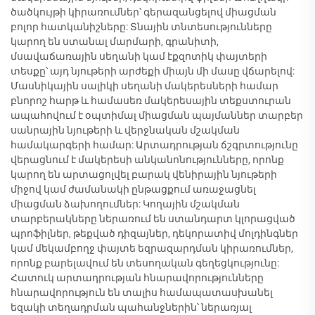
ծածկույթի կիրառումներ՝ գերազանցելով միացման
բոլոր հատկանիշները: Տնային տնտեսությունները
կարող են ստանալ մարմարի, գրանիտի,
մսավաճառային սեղանի կամ էքզոտիկ փայտերի
տեսքը՝ այդ նյութերի արժեքի միայն մի մասը վճարելով:
Մասնիկային սալիկի սեղանի մակերեսների համար
բնորոշ հարթ և համասեռ մակերեսային տեքստուրան
ապահովում է օպտիմալ միացման պայմաններ տարբեր
սանրային նյութերի և վերջնական մշակման
համակարգերի համար: Արտադրության ճշգրտությունը
վերացնում է մակերեսի անկանոնությունները, որոնք
կարող են արտացոլվել բարակ վենիրային նյութերի
միջով կամ ժամանակի ընթացքում առաջացնել
միացման ձախողումներ: Կողային մշակման
տարբերակները ներառում են ստանդարտ կլորացված
պրոֆիլներ, թեքված դիզայներ, դեկորատիվ մոլդինգներ
կամ մեկամբողջ փայտե եզրազարդման կիրառումներ,
որոնք բարելավում են տեսողական գեղեցկությունը:
Հատուկ արտադրության հնարավորությունները
հնարավորություն են տալիս համապատասխանել
եզակի տեղադրման պահանջներին՝ ներառյալ