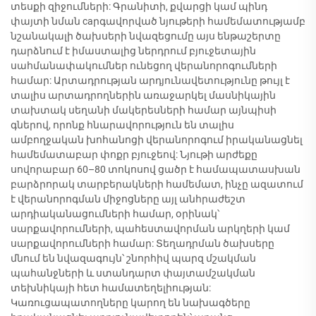
տեսքի զիջումների: Գրանիտի, քվարցի կամ պինդ
փայտի նման caրգավորված նյութերի համեմատությամբ
նշանակալի ծախսերի նվազեցումը այս ենթաշերտը
դարձնում է իմաստալից ներդրում բյուջետային
սահմանափակումներ ունեցող վերանորոգումների
համար: Արտադրության արդյունավետությունը թույլ է
տալիս արտադրողներին առաջարկել մասնիկային
տախտակ սեղանի մակերեսների համար այնպիսի
գներով, որոնք հնարավորություն են տալիս
ամբողջական խոհանոցի վերանորոգում իրականացնել
համեմատաբար փոքր բյուջեով: Նյութի արժեքը
սովորաբար 60–80 տոկոսով ցածր է համապատասխան
բարձրորակ տարբերակների համեմատ, ինչը ազատում
է վերանորոգման միջոցները այլ անհրաժեշտ
արդիականացումների համար, օրինակ՝
սարքավորումների, պահեստավորման արկղերի կամ
սարքավորումների համար: Տեղադրման ծախսերը
մնում են նվազագույն՝ շնորհիվ պարզ մշակման
պահանջների և ստանդարտ փայտամշակման
տեխնիկայի հետ համատեղելիության:
Կառուցապատողները կարող են նախագծերը