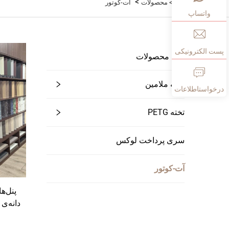
>
خانه>
محصولات
آت-کوتور
واتساپ
پست الکترونیکی
همهٔ محصولات
تخته ملامین
درخواستاطلاعات
تخته PETG
سری پرداخت لوکس
آت-کوتور
پنل‌ه
دانه‌ی 
پرین
روکش 