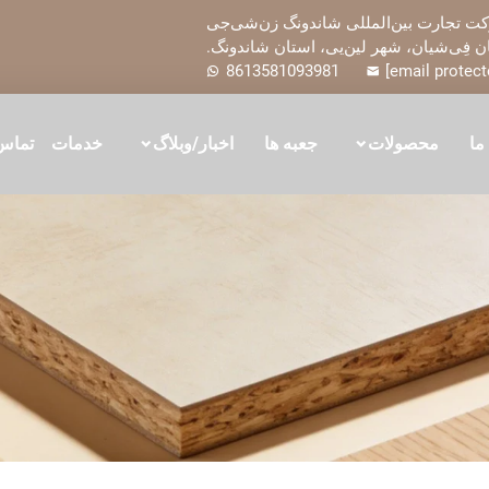
ت تجارت بین‌المللی شاندونگ زن‌شی‌جی
فِی‌شیان، شهر لین‌یی، استان شاندونگ.
8613581093981
[email protect
 ما
محصولات
جعبه ها
اخبار/وبلاگ
خدمات
تماس 