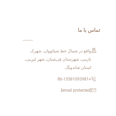
تماس با ما
واقع در شمال خط شیائووان، شهرک
تان‌یی، شهرستان فِی‌شیان، شهر لین‌یی،
استان شاندونگ.
+86-13581093981
[email protected]