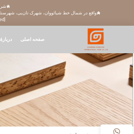
شرک
واقع در شمال خط شیائووان، شهرک تان‌یی، شهرستان 
ed]
صفحه اصلی
دربارهٔ