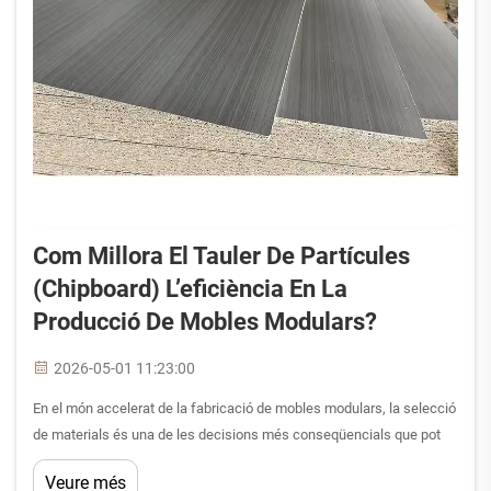
Com Millora El Tauler De Partícules
(chipboard) L’eficiència En La
Producció De Mobles Modulars?
2026-05-01 11:23:00
En el món accelerat de la fabricació de mobles modulars, la selecció
de materials és una de les decisions més conseqüencials que pot
prendre un equip de producció. El contraplacat de partícules s'ha
Veure més
consolidat com un material fonamental precisament perquè resol