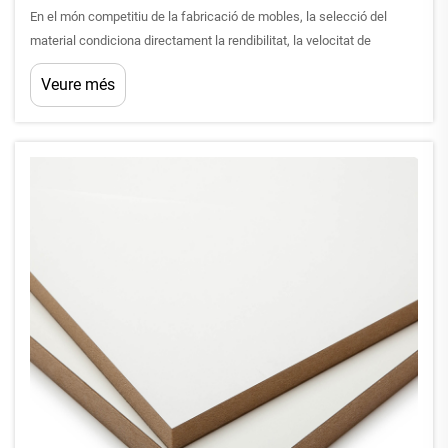
En el món competitiu de la fabricació de mobles, la selecció del
material condiciona directament la rendibilitat, la velocitat de
producció i la durabilitat del producte. Entre les moltes opcions de
Veure més
fusta enginyada disponibles avui dia, el tabler de fibres melaminat
s’ha imposat com l’opció dominant...