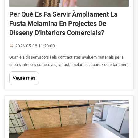
Per Què Es Fa Servir Àmpliament La
Fusta Melamina En Projectes De
Disseny D'interiors Comercials?
2026-05-08 11:23:00
Quan els dissenyadors i els contractistes avaluem materials per a
espais interiors comercials, la fusta melamina apareix constantment
com una de les opcions preferides. Des de sales d'exposició al detall
Veure més
i oficines corporatives fins a entorns hotelers i instal·lacions
educatives, aquesta e...