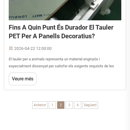
Fins A Quin Punt És Durador El Tauler
PET Per A Panells Decoratius?
2026-04-22 12:00:00
El tauler per a animals representa un material enginyós i
especialment dissenyat per satisfer els exigents requisits de les
aplicacions decoratives modernes, combinant l’estabilitat del suport
Veure més
amb pel·lícules superficials d’alt rendiment. La comprensió de les
característiques de durabilitat...
Anterior
1
2
3
4
Següent