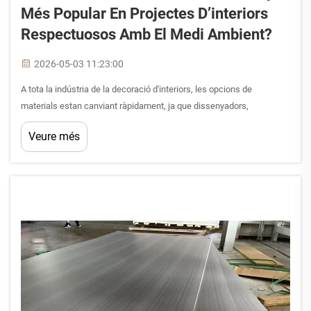
Més Popular En Projectes D’interiors
Respectuosos Amb El Medi Ambient?
2026-05-03 11:23:00
A tota la indústria de la decoració d'interiors, les opcions de
materials estan canviant ràpidament, ja que dissenyadors,
contractistes i propietaris posen una èmfasi creixent en la
Veure més
sostenibilitat, la durabilitat i la versatilitat estètica. Entre els
materials que estan adquirint una importància significativa...