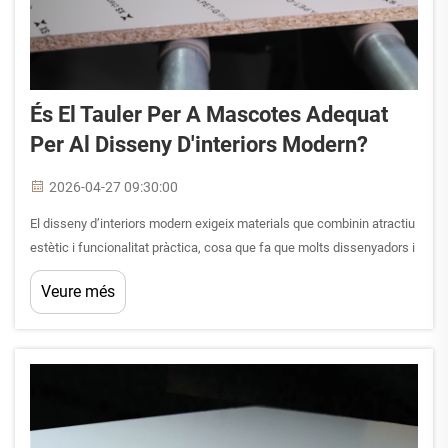
És El Tauler Per A Mascotes Adequat
Per Al Disseny D'interiors Modern?
2026-04-27 09:30:00
El disseny d’interiors modern exigeix materials que combinin atractiu
estètic i funcionalitat pràctica, cosa que fa que molts dissenyadors i
propietaris es preguntin si el tauler per a animals domèstics
Veure més
compleix aquests requisits contemporanis. A mesura que les
tendències interiors evolucionen cap a dissenys elegants i
duradors...