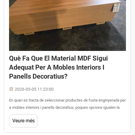
Què Fa Que El Material MDF Sigui
Adequat Per A Mobles Interiors I
Panells Decoratius?
2026-05-05 11:23:00
En quan es tracta de seleccionar productes de fusta enginyerada per
a mobles interiors i panells decoratius, poques opcions igualen la
versatilitat i la facilitat de treball del material MDF. El tauler de fibres
Veure més
de densitat mitjana s'ha convertit en un dels sustrats més utilitzats
en la construcció moderna...