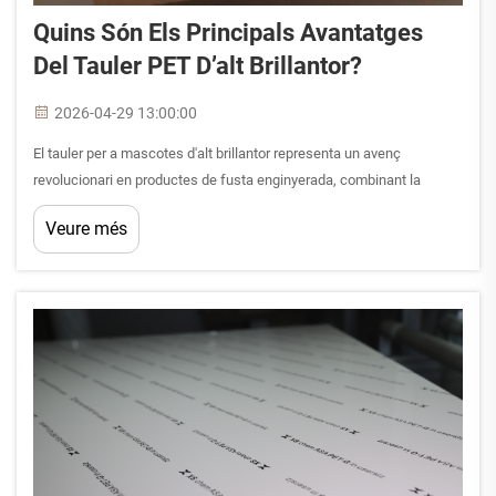
Quins Són Els Principals Avantatges
Del Tauler PET D’alt Brillantor?
2026-04-29 13:00:00
El tauler per a mascotes d'alt brillantor representa un avenç
revolucionari en productes de fusta enginyerada, combinant la
integritat estructural del tauler de partícules amb un acabat
Veure més
superficial sofisticat de polietilè tereftalat. Aquest material innovador
ha transformat mod...