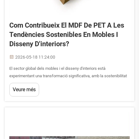
Com Contribueix El MDF De PET A Les
Tendències Sostenibles En Mobles I
Disseny D'interiors?
2026-05-18 11:24:00
El sector global dels mobles i el disseny d'interiors està
experimentant una transformació significativa, amb la sostenibilitat
que passa d’una tendència a un requisit fonamental. Dissenyadors,
Veure més
fabricants i equips d’adquisicions busquen activament materials
que...