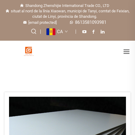
Shandong Zhenshijie International Trade CO., LTD
situat al nord de la línia Xiaowan, municipi de Tanyi, comtat de Feixian,
ciutat de Linyi, província de Shandong.
8613581093981
[email protected]
CA