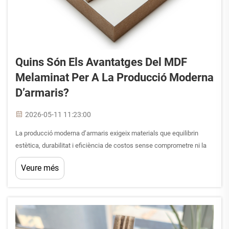
Quins Són Els Avantatges Del MDF
Melaminat Per A La Producció Moderna
D’armaris?
2026-05-11 11:23:00
La producció moderna d’armaris exigeix materials que equilibrin
estètica, durabilitat i eficiència de costos sense comprometre ni la
precisió ni la treballabilitat. Entre les moltes opcions de fusta
Veure més
enginyada disponibles avui dia per als fabricants i dissenyadors, el
MDF melaminat...