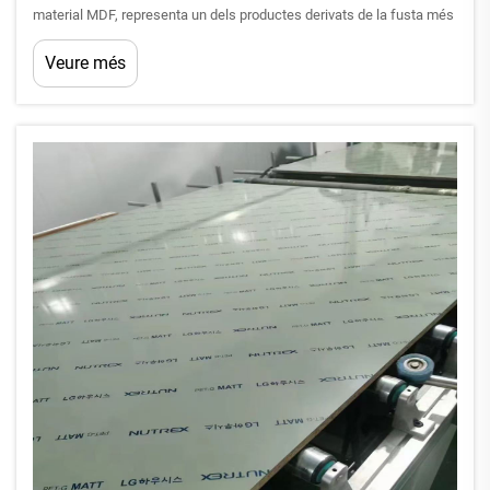
material MDF, representa un dels productes derivats de la fusta més
versàtils i àmpliament utilitzats en la construcció moderna i la
Veure més
fabricació de mobles. Aquest material compost ha revolucionat la
manera com es construeix...