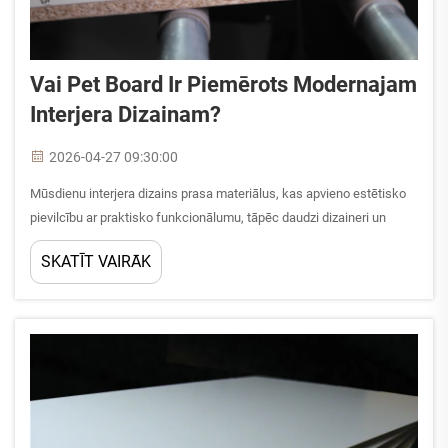
Vai Pet Board Ir Piemērots Modernajam
Interjera Dizainam?
2026-04-27 09:30:00
Mūsdienu interjera dizains prasa materiālus, kas apvieno estētisko
pievilcību ar praktisko funkcionālumu, tāpēc daudzi dizaineri un
mājokļu īpašnieki pārbauda, vai dzīvnieku dēlis atbilst šīm mūsdienu
SKATĪT VAIRĀK
prasībām. Tā kā interjera tendences virzās uz gludiem, izturīgiem...