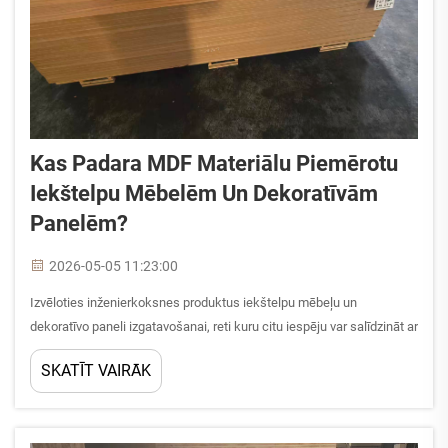
Kas Padara MDF Materiālu Piemērotu
Iekštelpu Mēbelēm Un Dekoratīvām
Panelēm?
2026-05-05 11:23:00
Izvēloties inženierkoksnes produktus iekštelpu mēbeļu un
dekoratīvo paneli izgatavošanai, reti kuru citu iespēju var salīdzināt ar
MDF materiāla daudzpusību un apstrādājamību. Vidējas blīvuma
SKATĪT VAIRĀK
šķiedru plāksne ir kļuvusi par vienu no visplašāk izmantotajiem
pamatiem mūsdienu...