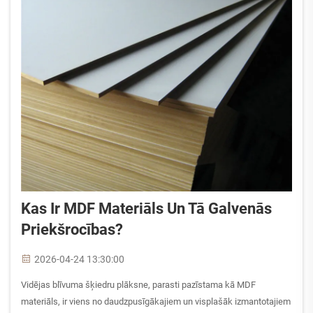
Kas Ir MDF Materiāls Un Tā Galvenās
Priekšrocības?
2026-04-24 13:30:00
Vidējas blīvuma šķiedru plāksne, parasti pazīstama kā MDF
materiāls, ir viens no daudzpusīgākajiem un visplašāk izmantotajiem