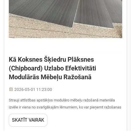
Kā Koksnes Šķiedru Plāksnes
(chipboard) Uzlabo Efektivitāti
Modulārās Mēbeļu Ražošanā
2026-05-01 11:23:00
Strauji attīstības apstākļos modulāro mēbeļu ražošanā materiāla
izvēle ir viena no svarīgākajām lēmumiem, ko var pieņemt ražošanas
komanda. Šķiedrplāksnes (chipboard) ir kļuvušas par pamata
SKATĪT VAIRĀK
materiālu tieši tāpēc, ka tās risina iekš...