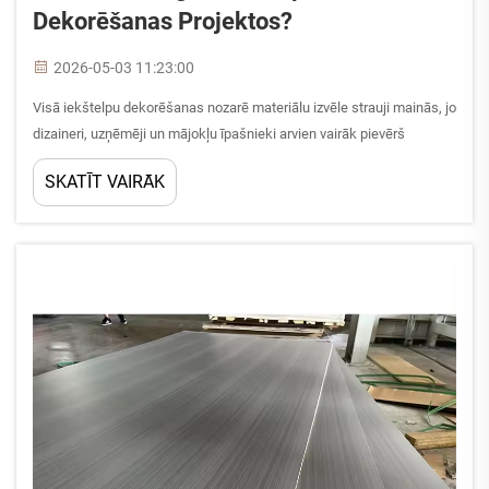
Dekorēšanas Projektos?
2026-05-03 11:23:00
Visā iekštelpu dekorēšanas nozarē materiālu izvēle strauji mainās, jo
dizaineri, uzņēmēji un mājokļu īpašnieki arvien vairāk pievērš
uzmanību ilgtspējībai, izturībai un estētiskajai daudzpusībai. Starp
SKATĪT VAIRĀK
materiāliem, kas iegūst būtisku popularitāti...