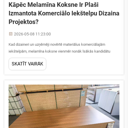
Kāpēc Melamīna Koksne Ir Plaši
Izmantota Komerciālo Iekštelpu Dizaina
Projektos?
2026-05-08 11:23:00
Kad dizaineri un uzņēmēji novērtē materiālus komerciālajām
iekštelpām, melamīna koksne vienmēr nonāk īsākās kandidātu
saraksta augšgalā. No tirdzniecības izstāžu zālēm un korporatīvajām
SKATĪT VAIRĀK
biroju telpām līdz viesnīcu vidi un izglītības iestādēm šis...