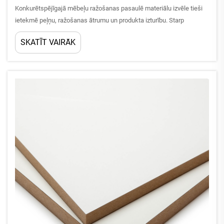
Konkurētspējīgajā mēbeļu ražošanas pasaulē materiālu izvēle tieši
ietekmē peļņu, ražošanas ātrumu un produkta izturību. Starp
daudzajiem šodien pieejamajiem inženiermateriālu kokmateriāliem
SKATĪT VAIRĀK
melamīna šķiedras plātne ir kļuvusi par dominējošo izvēli...