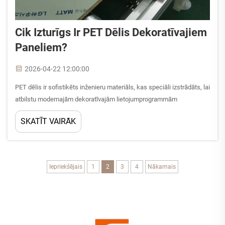
Cik Izturīgs Ir PET Dēlis Dekoratīvajiem
Paneliem?
2026-04-22 12:00:00
PET dēlis ir sofistikēts inženieru materiāls, kas speciāli izstrādāts, lai
atbilstu modernajām dekoratīvajām lietojumprogrammām
izvirzītajām prasībām, apvienojot pamatmateriāla stabilitāti ar
SKATĪT VAIRĀK
augstas veiktspējas virsmas plēvēm. Lai saprastu izturības
raksturlielumus...
Iepriekšējais
1
2
3
4
Nākamais