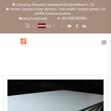
Shandong Zhenshijie Starptautiskā tirdzniecības ko., ltd
atrodas Sjaovana līnijas ziemeļos, Tanji pilsētā, Feisjana apriņķī, Lini
pilsētā, Šanduna provincē.
8613581093981
[email protected]
LV