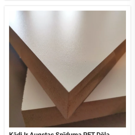
Kādi Ir Augstas Spīduma PET Dēļa