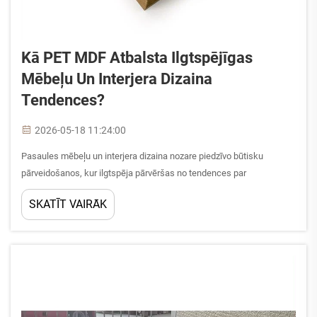
Kā PET MDF Atbalsta Ilgtspējīgas
Mēbeļu Un Interjera Dizaina
Tendences?
2026-05-18 11:24:00
Pasaules mēbeļu un interjera dizaina nozare piedzīvo būtisku
pārveidošanos, kur ilgtspēja pārvēršas no tendences par
pamatprasību. Dizaineri, ražotāji un iepirkumu komandas aktīvi
SKATĪT VAIRĀK
meklē materiālus, kas atbilst...