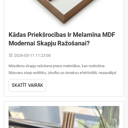
Kādas Priekšrocības Ir Melamīna MDF
Modernai Skapju Ražošanai?
2026-05-11 11:23:00
Mūsdienu skapju ražošana prasa materiālus, kas nodrošina
līdzsvaru starp estētiku, izturību un izmaksu efektivitāti, nezaudējot
precizitāti vai apstrādājamību. Starp daudzajiem šodien ražotājiem
SKATĪT VAIRĀK
un dizaineriem pieejamajiem inženiermateriālu kokmateriāliem
melamīna MDF...