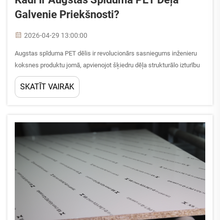
Galvenie Priekšnosti?
2026-04-29 13:00:00
Augstas spīduma PET dēlis ir revolucionārs sasniegums inženieru
koksnes produktu jomā, apvienojot šķiedru dēļa strukturālo izturību
ar sofistikētu polietilēn-tereftalāta virsmas pārklājumu. Šis
SKATĪT VAIRĀK
inovatīvais materiāls ir pārvērtis mod...