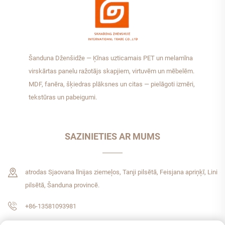
Šanduna Dženšidže — Ķīnas uzticamais PET un melamīna
virskārtas panelu ražotājs skapjiem, virtuvēm un mēbelēm.
MDF, fanēra, šķiedras plāksnes un citas — pielāgoti izmēri,
tekstūras un pabeigumi.
SAZINIETIES AR MUMS
atrodas Sjaovana līnijas ziemeļos, Tanji pilsētā, Feisjana apriņķī, Lini
pilsētā, Šanduna provincē.
+86-13581093981