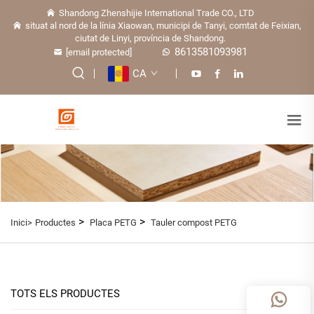
Shandong Zhenshijie International Trade CO., LTD
situat al nord de la línia Xiaowan, municipi de Tanyi, comtat de Feixian,
ciutat de Linyi, província de Shandong.
8613581093981
[email protected]
CA
>
>
Inici>
Productes
Placa PETG
Tauler compost PETG
TOTS ELS PRODUCTES