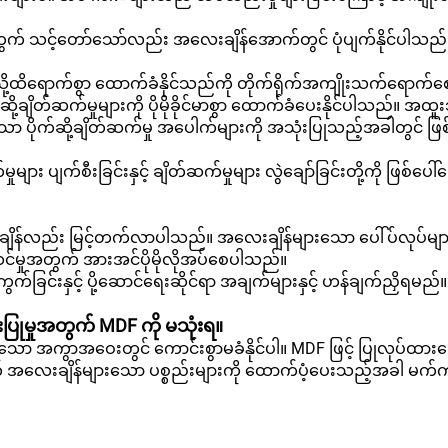
 သင့်တော်သော်လည်း အလေးချိန်အောက်တွင် ပုံပျက်နိုင်ပါသည်
ည်သို့ထိရောက်စွာ ထောက်ခံနိုင်သည်ကို တိုက်ရိုက်အကျိုးသက်ရောက်စ
့ချိတ်ဆက်မှုများကို ပိုမိုခိုင်မာစွာ ထောက်ခံပေးနိုင်ပါသည်။ အထူး
ာ ပိုက်ဆို့ချိတ်ဆက်မှု အပေါက်များကို အသုံးပြုသည့်အခါတွင် ဖြစ
ပျက်စီးခြင်းနှင့် ချိတ်ဆက်မှုများ လွဲချော်ခြင်းတို့ကို ဖြစ်ပေါ်စေ
ချိန်လည်း မြင့်တက်လာပါသည်။ အလေးချိန်များသော ပေါ်ပ်လုပ်မ
ဆင်မှုအတွက် အားအင်ပိုမိုလိုအပ်စေပါသည်။
ခြင်းနှင့် ပို့ဆောင်ရေးဆိုင်ရာ အချက်များနှင့် ဟန်ချက်ညှိရမည်။
ုံးပြုမှုအတွက် MDF ကို မသုံးရ။
သော အကွာအဝေးတွင် ကောင်းစွာမခံနိုင်ပါ။ MDF ဖြင့် ပြုလုပ်ထာ
ဟုတ် အလေးချိန်များသော ပစ္စည်းများကို ထောက်ပံ့ပေးသည့်အခါ မက်