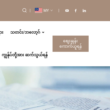
MY
ား
သတင်း/ဘလော့ဂ်
စျေးနှုန်း
ကောက်ယူရန်
ကျွန်ုပ်တို့အား ဆက်သွယ်ရန်