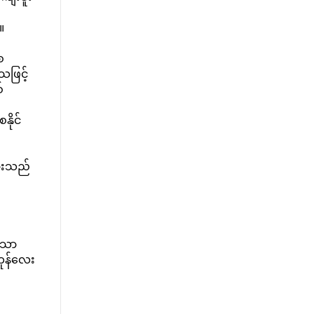
။
ေ
သဖြင့်
်
နိုင်
ျားသည်
းသော
ကုန်လေး