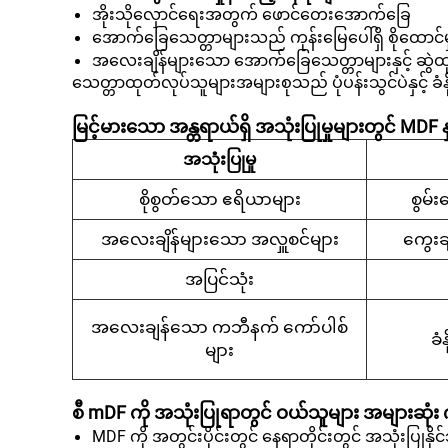
အိုးသိုလှောင်ရေးအတွက် ဖောင်တေးအောက်ခြေ
အောက်ခြေသေတ္တာများသည် ကုန်းမြေပေါ်ရှိ စိုထောင
အလေးချိန်များသော အောက်ခြေသေတ္တာများနှင့် ဆွဲထု
သေတ္တာထုတ်လုပ်သူများအများစုသည် ပုံပန်းသွင်ပဲနှင့် ခံနိ
မြင့်မားသော အန္တရာယ်ရှိ အသုံးပြုမှုများတွင် MDF နှ
အသုံးပြုမှု
စိုစွတ်သော ဧရိယာများ
စွမ်
အလေးချိန်များသော အလှူစင်များ
ကွေးချ
အပြင်သုံး
အလေးချန်သော ကဘီနက် ကော်ပါစ်
ခံ
များ
စီ
mDF ကို အသုံးပြုရာတွင် ဝယ်သူများ အများဆုံး က
MDF ကို အတွင်းပိုင်းတွင် နေရာတိုင်းတွင် အသုံးပြုန