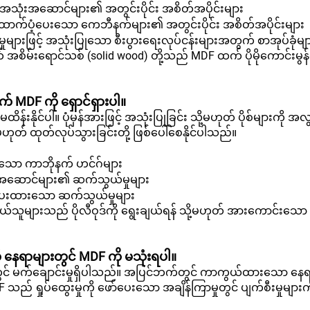
 အသုံးအဆောင်များ၏ အတွင်းပိုင်း အစိတ်အပိုင်းများ
ို ထောက်ပံ့ပေးသော ကေဘီနက်များ၏ အတွင်းပိုင်း အစိတ်အပိုင်းများ
ုများဖြင့် အသုံးပြုသော စီးပွားရေးလုပ်ငန်းများအတွက် စာအုပ်ခုံမျ
် အစိမ်းရောင်သစ် (solid wood) တို့သည် MDF ထက် ပိုမိုကောင်းမွန်
် MDF ကို ရှောင်ရှားပါ။
နိုင်ပါ။ ပုံမှန်အားဖြင့် အသုံးပြုခြင်း သို့မဟုတ် ပိုစ်များကို အလွ
သို့မဟုတ် ထုတ်လုပ်သွားခြင်းတို့ ဖြစ်ပေါ်စေနိုင်ပါသည်။
သော ကာဘိုနက် ဟင်ဂ်များ
ုံးအဆောင်များ၏ ဆက်သွယ်မှုများ
ပ်ပေးထားသော ဆက်သွယ်မှုများ
်သူများသည် ပိုလီဝုဒ်ကို ရွေးချယ်ရန် သို့မဟုတ် အားကောင်းသေ
နေရာများတွင် MDF ကို မသုံးရပါ။
ါ်တွင် မက်ချောင်းမှုရှိပါသည်။ အပြင်ဘက်တွင် ကာကွယ်ထားသော နေရ
 သည် ရှုပ်ထွေးမှုကို ဖော်ပေးသော အချိန်ကြာမှုတွင် ပျက်စီးမှုများကိ