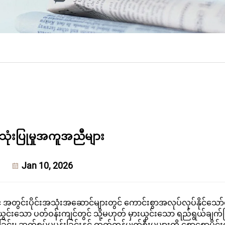
ုံးပြုမှုအကူအညီများ
Jan 10, 2026
အတွင်းပိုင်းအသုံးအဆောင်များတွင် ကောင်းစွာအလုပ်လုပ်နိုင်သေ
ယွင်းသော ပတ်ဝန်းကျင်တွင် သို့မဟုတ် မှားယွင်းသော ရည်ရွယ်ချက်ဖြ
 ဆက်စပ်မှုမှုန်းခြင်းနှင့် ထုတ်ကုန်ပျက်စီးမှုများကို စောစောပိုင်း