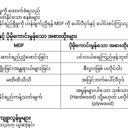
်မှုကို ထောက်ခံရသည်
တ်နိုင်သော စနစ်များ
ုင်ရည်ရှိမှုကို ဟန်ချက်ညှိရန် MDF ကို ပေါ်လီဝုဒ်နှင့် ပေါင်းစပ်ကြသ
င့် ပိုမိုကောင်းမွန်သော အစားထိုးများ
MDF
ပိုမိုကောင်းမွန်သော အစားထို
းဆောင်ရည်ညံ့ဖောင်းခြင်း
ပင်လယ်ရေကြည်ဖုန်ဘုတ
ိုးခြင်းအန္တရာယ်များခြင်း
စီးပွားဖြစ် ပလိုင်ဝါး
မထိထိသိသိ
အပြင်ဘက်ပေါ်လီဝုဒ်
အမှုန်များပါသော သစ်သာ
နိုင်ရည်ကန့်သတ်ချက်
(Hardwood) သို့မဟုတ် ပလိုင်
(plywood)
ျူးလွန်မှုများ
ိုင်သည်ဟု ယူဆခြင်း