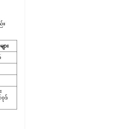
ည်။
းများ
်
း
ဝုဒ်