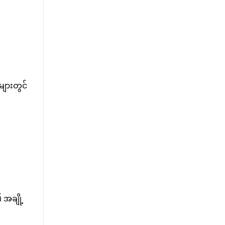
များတွင်
 အချို့