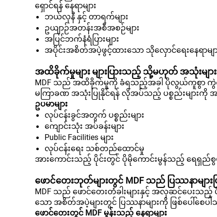
ရှောင်ရန် နေရာများ
ဘယ်လုနီ နှင့် တာရက်များ
ဥယျာဉ်အတန်းအစီအစဉ်များ
အပြင်ဘက်နံရံပြားများ
အပိုင်းအစိတ်အပဲ့ဖွင့်ထားသော သိုလှောင်ရေးနေရာမျ
အထိခိုက်မှုများ များပြားသည့် သို့မဟုတ် အသုံးမျ
MDF သည် အထိခိုက်မှုကို ခံရသည့်အခါ ပိုလွယ်ကူစွာ ကွဲထ
မကြာခဏ အသုံးပြုနိုင်ရန် လိုအပ်သည့် ပစ္စည်းများကို 
ဥပမာများ
လုပ်ငန်းခွင်အတွက် ပစ္စည်းများ
ကျောင်းသုံး အပ်ခန်းများ
Public Facilities များ
လုပ်ငန်းရေး သစ်တည်ထောင်မှု
အားကောင်းသည့် ပိုင်းတွင် ပိုမိုကောင်းမွန်သည့် ရေရှည်
ဖောင်တေးဘုတ်များတွင် MDF သည် ပြဿနာများဖြ
MDF သည် ဖောင်တေးတံခါးများနှင့် အလှဆင်ပေးသည့် ပို
သော အစိတ်အပဲ့များတွင် ပြဿနာများကို ဖြစ်ပေါ်စေပ
ဖောင်တေးတွင် MDF မှုန်းသည့် နေရာများ