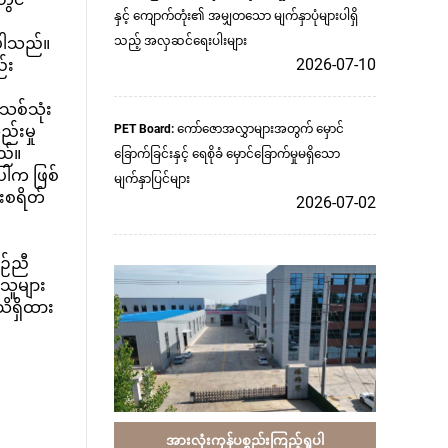
နှင့် ကျောက်တုံး၏ အမျှတသော မျက်နှာပုံများပါရှိ
်ပါသည်။
သည့် အလှဆင်ရေးပါးများ
2026-07-10
်း
စ်သုံး
ည်းမှု
PET Board: ကော်ဇောအလွှာများအတွက် မှောင်
ည်။
ခြောက်ခြင်းနှင့် ရေစိုခံ မှောင်ခြောက်မှုမရှိသော
ပါက ဖြစ်
မျက်နှာပြင်များ
းစရိတ်
2026-07-02
ဉ်ညီ
်သူများ
သိရှိထား
အားလုံးကုန်ပစ္စည်းကြည့်ရှုပါ