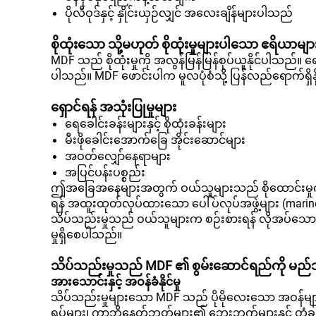
ပိုလီဝုဒ်နှင့် နှိုင်းယှဉ်လျှင် အလေးချိန်များပါသည်
စိုထုံးသော သို့မဟုတ် စိုထုံးမှုများပါသော ဧရိယာမ
MDF သည် စိုထုံးမှုကို အလွန်မြန်မြန်စုပ်ယူနိုင်ပါသည်။ ရေသ
ပါသည်။ MDF ဖောင်းပါက မူလပုံစံသို့ ပြန်လည်ရောက်ရှိ
ရှောင်ရန် အသုံးပြုမှုများ
ရေခေါင်းခန်းများနှင့် စိုထုံးခန်းများ
မီးဖိုခေါင်းအောက်ခြေ အိုင်းဆောင်များ
အဝတ်လျှော်နေရာများ
အပြင်ပန်းပစ္စည်း
ဤအခြေအနေများအတွက် ဝယ်သူများသည် စိုထောင်းမှုကို ခံနိ
ရန် အထူးထုတ်လုပ်ထားသော ပေါ်ပ်လုပ်အဖွဲ့များ (marin
သိပ်သည်းမှုသည် ဝယ်သူများက စဉ်းစားရန် လိုအပ်သော
မှုရှိစေပါသည်။
သိပ်သည်းမှုသည် MDF ၏ စွမ်းဆောင်ရည်ကို မည
အားသောင်းနှင့် အဝန်ခံနိုင်မှု
သိပ်သည်းမှုများသော MDF သည် ပိုမိုလေးသော အဝန်များကို ထ
ရပ်များ၊ ကာဘိုနေတ်ဘုတ်များ၏ ဘေးဘက်များနှင့် တံခ