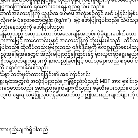
ုအကြောင်းကို ရှင်းလင်းပေးရန် ရည်ရွယ်ပါသည်။
်အလေးချိန်ကို ယူနစ်အ объем အလုံးစဥ်တွင် ဖော်ပြခြင်းဖြစ
ိုဂရမ် ပုံလေးထောင်မှုန်း (kg/m³) ဖြင့် ဖော်ပြကြပါသည်။ သိပ်သည
လုပ်သုံးနေသည်ကို ဖော်ပြပါသည်။
တူသည့် အထုအထောက်အလေးချိန်အတွင်း ပိုမိုများပေါက်သော သ
းအားဖြင့် အားကောင်းမှုနှင့် အလေးချိန်ကို တိုးမှုန်းပါသည်။ သိပ်သ
ြပါသည်။ ထိုသိပ်သည်းမှုများသည် ဝန်ခံနိုင်မှုကို လျော့နည်းစေပါသ
ခြေအနေတွင် အသုံးမပြုသင့်ကြောင်းနှင့် မှားယွင်းစွာရွေးချယ်
ဤကန့်သတ်ချက်များကို နားလည်ခြင်းဖြင့် ဝယ်သူများသည် စုစုပေါင်
 ရှောင်ရှားနိုင်ပါသည်။
လင်းစွာ သတ်မှတ်ထားရခြင်း၏ အကြောင်းရင်း
ရှူးရင်းအတွက် အသုံးပြုသည်။ ဤဖွဲ့စည်းပုံသည် MDF အား ခေါင်းစ
ှကို ပေးစေသော်လည်း အားနည်းချက်များကိုလည်း ဖန်တီးပေးသည်။ ဝယ
းအတွက် ရွေးချယ်မှုပြုလုပ်ရန်မှီအောက်တွင် ဤအားနည်းချက်များကို 
န် အားနည်းချက်ရှိပါသည်