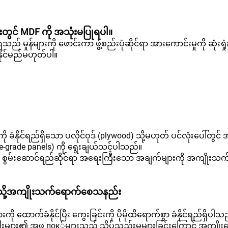
ျားတွင် MDF ကို အသုံးမပြုရပါ။
ည် မှုန်များကို ဖောင်းကာ ဖွဲ့စည်းပုံဆိုင်ရာ အားကောင်းမှုကို ဆုံးရှု
နိုင်မည်မဟုတ်ပါ။
ုင်ရည်ရှိသော ပလိုင်ဝုဒ် (plywood) သို့မဟုတ် ပင်လုံးပေါ်တွင် အ
e-grade panels) ကို ရွေးချယ်သင့်ပါသည်။
 စွမ်းဆောင်ရည်ဆိုင်ရာ အရေးကြီးသော အချက်များကို အကျိုးသ
်သို့အကျိုးသက်ရောက်စေသနည်း
ောက်ခံနိုင်ပြီး ကွေးခြင်းကို ပိုမိုထိရောက်စွာ ခံနိုင်ရည်ရှိပါသည်
ါးများ၏ အဖ пок်များသည် သိပ်သည်းမှုများခြင်းကြောင့် အကျိုးက