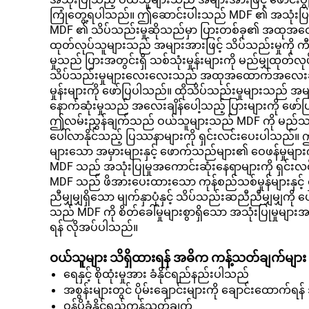
ကြုံတွေ့ရပါသည်။ ဤဆောင်းပါးသည် MDF ၏ အသုံးပြုမှ
MDF ၏ သိပ်သည်းမှုဆိုသည်မှာ ပြားတစ်ခု၏ အထုအထောက
ထုတ်လုပ်သူများသည် အများအားဖြင့် သိပ်သည်းမှုကို ကီလ
မှုသည် ပြားအတွင်းရှိ သစ်သုံးမှုန်းများကို မည်မျှထုတ်
သိပ်သည်းမှုများလေးလေးသည် အထုအထောက်အလေးချိန်
မှုန်းများကို ဖော်ပြပါသည်။ ထိုသိပ်သည်းမှုများသည် အမျာ
နောက်ဆုံးမှုသည် အလေးချိန်ပေါ့သည့် ပြားများကို ဖော်ပ
ဤလမ်းညွှန်ချက်သည် ဝယ်သူများသည် MDF ကို မည်သည့်အ
ပေါ်လာနိုင်သည့် ပြဿနာများကို ရှင်းလင်းပေးပါသည်။ 
များသော အမှားများနှင့် ဖောက်သည်များ၏ ဝေဖန်မှုများကို
MDF သည် အသုံးပြုမှုအကောင်းဆုံးနေရာများကို ရှင်း
MDF သည် ဖိအားပေးထားသော ကုန်စည်သစ်မှုန်များနှင့် 
ညီမျှမျှရှိသော မျက်နှာပုံနှင့် သိပ်သည်းဆညီညီမျှမျ
သည် MDF ကို စိတ်ခေါ်မှုများစွာရှိသော အသုံးပြုမှုမျာ
ရန် လိုအပ်ပါသည်။
ဝယ်သူများ သိရှိထားရန် အဓိက ကန့်သတ်ချက်များ
ရေနှင့် စိုထုံးမှုအား ခံနိုင်ရည်နည်းပါသည်
အစွန်းများတွင် ပိုမ်းချောင်းများကို ချောင်းထောက်ရ
ဝန်ပိုခံနိုင်ရည်ကန့်သတ်ချက်