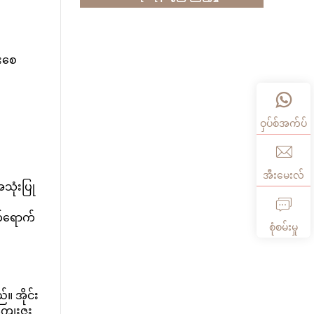
ံးစေ
ဝှပ်စ်အက်ပ်
အီးမေးလ်
သုံးပြု
က်ရောက်
စုံစမ်းမှု
။ အိုင်း
ျေးဇူး