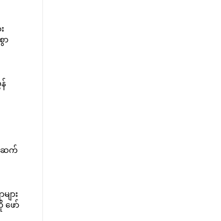
ား
စွာ
န်
ာ ဆက်
ာများ
ု ဖော်