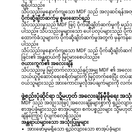
ရရှိပါသည်။
သိပ်သည်းမှုနောက်ကျသော MDF သည် အလှဆင်ရန်အတွက်
ပိုက်ဆို့ချိတ်ဆက်မှု စွမ်းဆောင်ရည်
သိပ်သည်းမှုသည် MDF ဖြင့် ပိုက်ဆို့ချိတ်ဆက်မှုကို မ
ပါသည်။ သိပ်သည်းမှုများသော ပေါ်ပ်လုပ်များသည် ပိုက်ဆို
ထောက်ခံသူများက ပိုက်ဆို့ချိတ်ဆက်မှုအတွက် မှန်ကန်သေ
ပါသည်။
သိပ်သည်းမှုနောက်ကျသော MDF သည် ပိုက်ဆို့ချိတ်ဆက်မှုများ 
ခြင်း၏ အန္တရာယ်ကို မြင့်မားစေပါသည်။
ဇယားကွက်၏ အလေးချိန်
သိပ်သည်းမှု မြင့်တက်လာသည်နှင့်အမျှ MDF ၏ အလေး
သယ်ယူပို့ဆောင်ရေးစရိတ်များကို မြင့်တက်စေပြီး တပ်
ဝယ်သူများသည် အားကောင်းမှုလိုအပ်ချက်များကို လက်ကွက်
ဖွဲ့စည်းပုံဆိုင်ရာ သို့မဟုတ် အလေးချိန်မှီခိုရေး အသ
MDF သည် အထူးသဖြင့် အလေးချိန်များစွာကို ရှည်လျား
စာအုပ်ခုံများသည် စာအုပ်များ၊ စက်ပစ္စည်းများ သို့မ
ချိန်ကြောင့် ပုံပျက်လေ့ရှိသည်။
အန္တရာယ်များသော အသုံးပြုမှုများ
အားဖော်မှုမရှိသော ရှည်လျားသော စာအုပ်ခုံများ