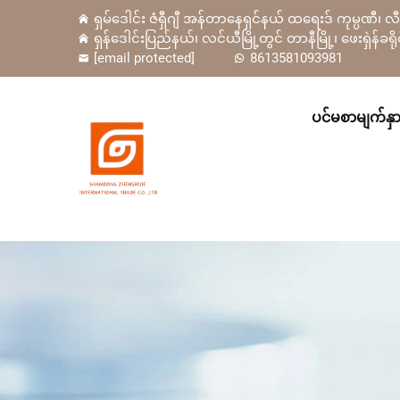
ရှမ်ဒေါင်း ဇံရှီဂျီ အန်တာနေရှင်နယ် ထရေးဒ် ကုမ္ပဏီ၊ 
ရှန်ဒေါင်းပြည်နယ်၊ လင်ယီမြို့တွင် တာနီမြို့၊ ဖေးရှဲန
[email protected]
8613581093981
ပင်မစာမျက်နှ