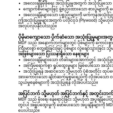
အလေးချိန်မှီခိုရေး အသုံးပြုမှုအတွက် အသုံးပြုသော
ကျောက်စိမ်းများဖြင့် ဖွဲ့စည်းထားသော စားပွဲများက
အလေးချိန်များသော ပစ္စည်းများကို မက်ကုန်အသုံးပြုမှ
ဤအသုံးပြုမှုများအတွက် ပလိုင်ဝုဒ် (Plywood) သို့မဟုတ
အလုပ်လုပ်နိုင်ပါသည်။
ပိုမိုမာကျောသော ပိုက်ဆံသော အသုံးပြုမှုများအတွက
MDF သည် အနောက်ဘက်များတွင် ပိုစ်များကို ကောင်းစွာမထိန်း
ကြီးမားစွာ တွေ့ဆုံခြင်းဖြင့် ပိုစ်များ လွဲချော်သွားခြင်း 
အဖြစ်များသော ပြဿနာရှိသော နေရာများ
အလေးချိန်များသော တံခါးများအောက်တွင် အသုံးပြု
အကြိမ်ရောက်စွာ ရှုပ်ထွေးမှုများ ဖြစ်ပေါ်သော အသ
အသုံးပြုရန် အဆင်သော သို့မဟုတ် ပုံစံအတိုင်း ထု
အားကောင်းသော ချိတ်ဆက်မှုစွမ်းရည်ကို လိုအပ်သော ဝယ
သွယ်မှုစနစ်များကို အသုံးပြုရန် လိုအပ်ပါသည်။
အပြင်ဘက် သို့မဟုတ် အပြင်ဘက်နှင့် အတွင်းဘက် 
MDF သည် မိုးရေ၊ နေရောင်ခြင်း သို့မဟုတ် အပူချိန်ပေ
တွင်ပါ အရှုပ်ထွေးမှုကို ဖော်ပေးသော အပူချိန်များကို MDF
ပေးပါသည်။