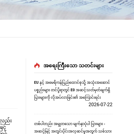
အရေးကြီးသော သတင်းများ
EU နှင့် အမေရိကန်ပြည်ထောင်စုသို့ အသုံးအဆောင်
ပစ္စည်းများ တင်ပို့ရာတွင် E0 အဆင့်သတ်မှတ်ချက်ရှိ
ပြားများကို လိုအပ်လာခြင်း၏ အကြောင်းရင်း
2026-07-22
ာ်လည်း
တစ်ပါတည်း အမျှတသော မျက်နှာပုံပါ ပြားများ -
င့်
အဆင့်မြင့် အတွင်းပိုင်းအလှဆင်မှုအတွက် သစ်သား
တွင်