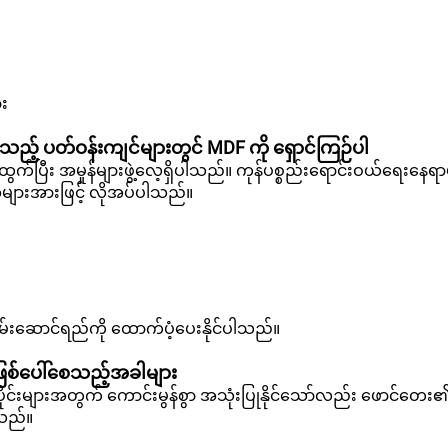
ား
ားသည့် ပတ်ဝန်းကျင်များတွင် MDF ကို ရှောင်ကြဉ်ပါ
ွက်ပြီး အမှုန်များဖွဲ့လေ့ရှိပါသည်။ ကုန်ပစ္စည်းရောင်းဝယ်ရေးနေရာ
အများအားဖြင့် လိုအပ်ပါသည်။
စွမ်းဆောင်ရည်ကို ထောက်ပံ့ပေးနိုင်ပါသည်။
စ်ပေါ်စေသည့်အခါများ
င်းများအတွက် ကောင်းမွန်စွာ အသုံးပြုနိုင်သော်လည်း ဖောင်တေး၏
ါသည်။