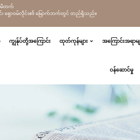
လီမိတက်
်ခရိုင်၊ ရှောဝမ်လိုင်း၏ မြောက်ဘက်တွင် တည်ရှိသည်။
ာ
ကျွန်ုပ်တို့အကြောင်း
ထုတ်ကုန်များ
အကြောင်းအရာမျ
ဝန်ဆောင်မှု