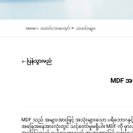
>
Home >
သတင်း/ဘလော့ဂ်
သတင်းများ
ပြန်သွားမည်
MDF အသ
MDF သည် အများအားဖြင့် အသုံးများသော ပရိဘောဂနှင့် 
အခြေအနေအားလုံးတွင် သင့်တော်မှုမရှိပါ။ MDF ကို မှား
အသုံးပြုသည့် ဝယ်သူများသည် အများအားဖြင့် ဖောင်းပွခြင်း၊