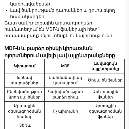
կառուցվածքներ
Լավ ծանրությամբ դարակներ և դուրս եկող
համակարգեր
Շատ սանդուղքային արտադրողներ
համատեղում են MDF-ն ֆաներայի հետ՝
հավասարակշռելու տեսքն ու կայունությունը:
MDF-ն և բարձր ռիսկի կիրառման
ոլորտներում ավելի լավ այլընտրանքները
Լավագույն
Կիրառում
MDF
այլընտրանք
Խոնավ
Սահմանափակ
Ծովային ֆաներ
տարածքներ
կատարում
Բեռնվածություն
Կախվածության
Առևտրային
կրող սալիկներ
բարձր ռիսկ
ֆաներ
Արտաքին
Արտաքին
օգտագործման
Ոչ պիտանի
օգտագործման
համար
ֆաներ
Թեթև