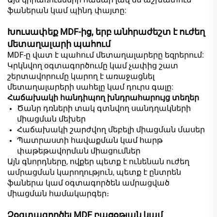
ֆաներան կամ պինդ փայտը:
Խուսափեք MDF-ից, երբ անհրաժեշտ է ուժեղ
մետաղալարի պահում
MDF-ը վատ է պահում մետաղալարերը եզրերում:
Կրկնվող օգտագործումը կամ չափից շատ
շերտավորումը կարող է առաջացնել
մետաղալարերի սահելը կամ դուրս գալը:
Հաճախակի հանդիպող խնդրահարույց տեղեր
Ծանր դռների տակ գտնվող սանդղակների
միացման մեխեր
Հաճախակի շարժվող մեբելի միացման մասեր
Պատրաստի հավաքման կամ հարթ
փաթեթավորման միացումներ
Այն գնորդները, ովքեր պետք է ունենան ուժեղ
ամրացման կարողություն, պետք է ընտրեն
ֆաներա կամ օգտագործեն ամրացված
միացման համակարգեր։
Չօգտագործել MDF բացօթյան կամ