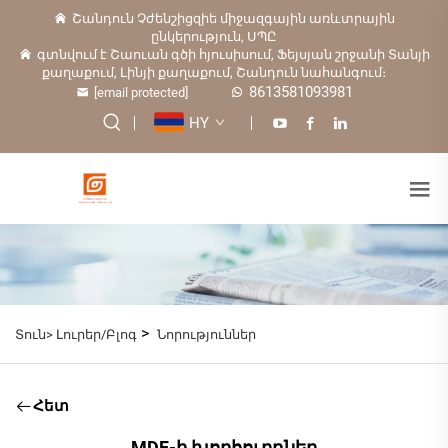
Շանդուն Չժենշիցզիե միջազգային առևտրային
ընկերություն, ՍՊԸ
գտնվում է Շաուան գծի հյուսիսում, Ֆեյսյան շրջանի Տանյի
քաղաքում, Լինյի քաղաքում, Շանդուն նահանգում։
8613581093981
[email protected]
HY
>
Տուն>
Լուրեր/Բլոգ
Նորություններ
Հետ
MDF-ի խորհուրդներ