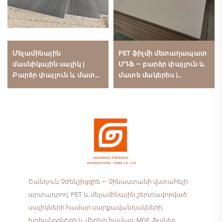
Մելամինային
PET ֆիլմի մետաղապատ
մասնիկային սալիկ |
ՄԴՖ — բարձր փայլուն և
Բարձր փայլուն և մատե
մատե մակերես |
մակերես | 1220×2440 մմ |
1220×2440 մմ | 1000-ից
Ցածր ֆորմալդեհիդի
ավելի գույներ | PUR տաք
արտանետում,
հալման միացում |
մատակարարվում է
Ֆորմալդեհիդազուրկ
խոհանոցի
խոհանոցի
պահեստարանների
պահեստարանների
համար
համար
Շանդուն Չժենշիցզիե — Չինաստանի վստահելի
արտադրող՝ PET և մելամինային շերտավորված
սալիկների համար սարքավանդակների,
խոհանոցների և մեբելի համար: MDF, ֆաներ,