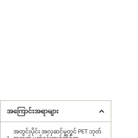
အကြောင်းအရာများ
အတွင်းပိုင်း အလှဆင်မှုတွင် PET ဘုတ်