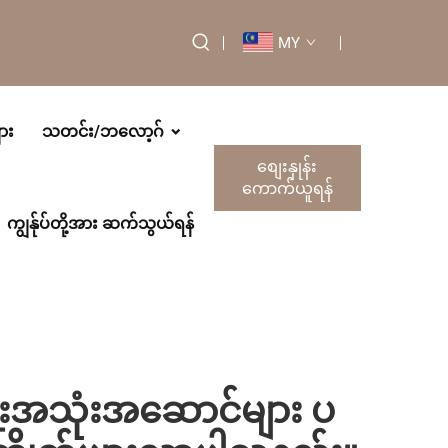
MY
ား
သတင်း/ဘလော့ဂ်
စျေးနှုန်း
ကောက်ယူရန်
ကျွန်ုပ်တို့အား ဆက်သွယ်ရန်
်းအသုံးအဆောင်များ ပ