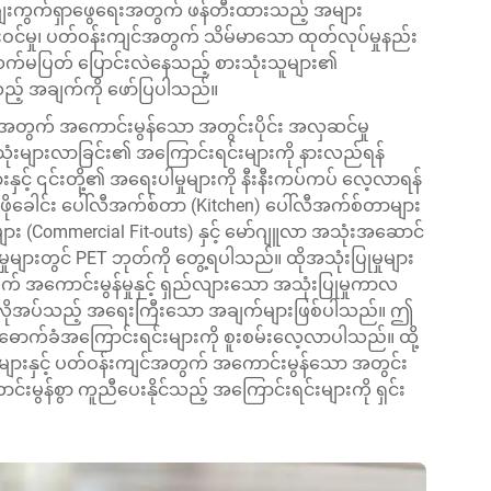
ေးကွက်ရှာဖွေရေးအတွက် ဖန်တီးထားသည့် အများ
ဝင်မှု၊ ပတ်ဝန်းကျင်အတွက် သိမ်မာသော ထုတ်လုပ်မှုနည်း
ဥ်ဆက်မပြတ် ပြောင်းလဲနေသည့် စားသုံးသူများ၏
သည့် အချက်ကို ဖော်ပြပါသည်။
တွက် အကောင်းမွန်သော အတွင်းပိုင်း အလှဆင်မှု
 အသုံးများလာခြင်း၏ အကြောင်းရင်းများကို နားလည်ရန်
် ၎င်းတို့၏ အရေးပါမှုများကို နီးနီးကပ်ကပ် လေ့လာရန်
မီးဖိုခေါင်း ပေါ်လီအက်စ်တာ (Kitchen) ပေါ်လီအက်စ်တာများ
ား (Commercial Fit-outs) နှင့် မော်ဂျူလာ အသုံးအဆောင်
ုများတွင် PET ဘုတ်ကို တွေ့ရပါသည်။ ထိုအသုံးပြုမှုများ
က် အကောင်းမွန်မှုနှင့် ရှည်လျားသော အသုံးပြုမှုကာလ
ေ လိုအပ်သည့် အရေးကြီးသော အချက်များဖြစ်ပါသည်။ ဤ
ာက်ခံအကြောင်းရင်းများကို စူးစမ်းလေ့လာပါသည်။ ထို့
်များနှင့် ပတ်ဝန်းကျင်အတွက် အကောင်းမွန်သော အတွင်း
င်းမွန်စွာ ကူညီပေးနိုင်သည့် အကြောင်းရင်းများကို ရှင်း