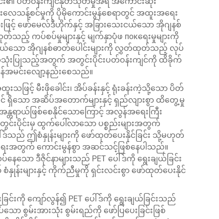
ြင်း၏ ပတ်ဝန်းကျင်နုတ်သုတ်မှုအရ အကောင်းဆုံး
းလေသန့်စင်မှုကို ပိုမိုကောင်းမွန်စေရာတွင် အထူးအရေး
့် ဖော်မေလ်ဒီဟိုက်နှင့် အခြားသေးငယ်သော အိုဂျနစ်
သည့် ကပ်စပ်မှုများနှင့် မျက်နှာပုံဖ покရေးမှုများကို
ာ အိုဂျနစ်ဓာတ်ပေါင်းများကို လွှတ်ထုတ်သည့် လုပ်
ံးပြုသည့်အတွက် အတွင်းပိုင်းပတ်ဝန်းကျင်ကို ထိခိုက်
အလွန်အမင်းလျော့နည်းစေသည်။
င့် မီးဖိုခေါင်း၊ အိပ်ခန်းနှင့် ရုံးခန်းကဲ့သို့သော ပိတ်
ရှိသော အဆိပ်အတောက်များနှင့် ရှည်လျားစွာ ထိတွေ့မှု
န္တရာယ်ဖြစ်စေနိုင်သောကြောင့် အလွန်အရေးကြီး
ည် အတွင်းပိုင်းမှ ထွက်ပေါ်လာသော ပစ္စည်းများအတွက်
်သည် ဤစံနှုန်းများကို ဖော်ထုတ်ပေးနိုင်ခြင်း သို့မဟုတ်
နိုင်ရေးအတွက် ကောင်းမွန်စွာ အဆင်သင့်ဖြစ်နေပါသည်။
်နေသော ဒီဇိုင်နာများသည် PET ပေါ်ဒ်ကို ရွေးချယ်ခြင်း
န်းများနှင့် ကိုက်ညီမှုကို ရှင်းလင်းစွာ ဖော်ထုတ်ပေးနိုင်
ေးခြင်းကို ကျော်လွန်၍ PET ပေါ်ဒ်ကို ရွေးချယ်ခြင်းသည်
ော စွမ်းအားသုံး စွမ်းရည်ကို ဖော်ပြပေးခြင်းဖြစ်