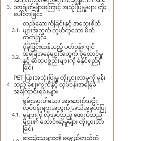
အသုံးဝင်မှုအရ အကောင်းမွန်သော အား
သာချက်များကြောင့် အသုံးပြုမှုများ တိုး
ပေါ်လာခြင်း
တည်ဆောက်ခြင်းနှင့် အသေးစိတ်
များအတွက် လွယ်ကူသော ဖိတ်
ထုတ်ခြင်း
ပိုမိုပြင်းထန်သည့် ပတ်ဝန်းကျင်
အခြေအနေများအတွက် စိုထောင်မှု
နှင့် ဓာတုပစ္စည်းများကို ခံနိုင်ရည်ရှိ
ခြင်း
PET ပြားအသုံးပြုမှု တိုးပွားလာမှုကို မှုန်း
သည့် စျေးကွက်နှင့် လုပ်ငန်းအခြေခံ
အကြောင်းရင်းများ
စွမ်းအားပါသော အဆောက်အဦး
လုပ်ငန်းများအတွက် အသိအမှတ်ပြု
မှုများကို လိုအပ်သည့် ဖောက်သည်
များ၏ တောင်းဆိုမှုများ တိုးပွားလာ
ခြင်း
စားသုံးသူများ၏ ရေရှည်တည်တံ့