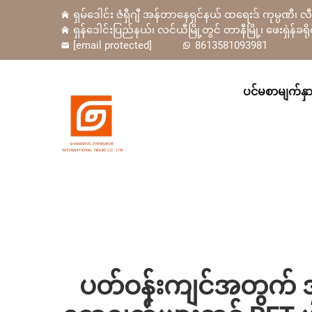
ရှမ်ဒေါင်း ဇံရှီဂျီ အန်တာနေရှင်နယ် ထရေးဒ် ကုမ္ပဏီ၊ 
ရှန်ဒေါင်းပြည်နယ်၊ လင်ယီမြို့တွင် တာနီမြို့၊ ဖေးရှဲန
[email protected]
8613581093981
ပင်မစာမျက်နှ
ပတ်ဝန်းကျင်အတွက် အ