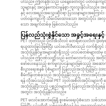
ပါသည်။ ဤတန်ဖိုးသည် ယနေ့ခေတ်တွင် ပတ်ဝန်းကျင်ကိ
သူများနှင့် အလွန်ကောင်းမွန်စွာ ကူးလူးနိုင်ပါသည်။ အ
နှင့် လေအရည်အသွေးဆိုင်ရာ ပြဿနာများအကြောင်း သတ
ပတ်ဝန်းကျင်ကို သိမ်းပိမ်းထားသော အတွင်းပိုင်း အလှ
သော အချက်တစ်ခု ဖြစ်လာပါသည်။
ပြန်လည်သုံးစွဲနိုင်သော အခွင့်အရေးနှင
PET ဘုတ်သည် ပိုလီအီသီလင် တေရီဖာသလိတ် (polyethylene
ရယူထားခြင်းဖြစ်ပြီး ယင်းပေါ်လီမာသည် လက်ရှိတွ
အသုံးပြုနိုင်မှုအများဆုံးရှိသည့် ပလပ်စတစ်များထဲမှ
ပါသည်။ ဤဂုဏ်သတ္တိသည် တော်လောက်သည့် အတိုင်းအတာဖြ
ဖော်ပေးနေသည့် စက်မှုလုပ်ငန်းများဖြစ်သည့် အဆောက်အဦ
စီးပွားရေးစနစ် ပုံစံများကို ပြန်လည်အသုံးပြုခြင်း (c
စီမံကိန်းတစ်ခုသည် အသုံးပြုနိုင်သည့် ကာလအပိုင်းအစ ပြ
ရန် လိုအပ်သည့်အခါ PET ဘုတ်အစိတ်အပိုင်းများကို မြေပု
အသုံးပြုပြီးသည့် ပစ္စည်းများကို ပြန်လည်အသုံးပြုရန
အတွင်း အသုံးပြုနိုင်ပါသည်။
PET ဖလင်အောက်ခြေရှိ စူးစမ်းရေးပုံစံသော သစ်သားများ
ဖြစ်ပြီး ၎င်းတို့ကို သစ်တောစီမံခန့်ခွဲမှု အထောက်