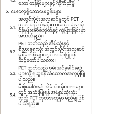
သော တန်ဖိုးများနှင့် ကိုက်ညီမှု
မေးလေ့ရှိသောမေးခွန်းများ
အတွင်းပိုင်းအလှဆင်မှုတွင် PET
ဘုတ်သည် စံနှုန်းထားသော မဲလာမို
င်န်မှုန်းဖော်စ်ဘုတ်နှင့် ကွဲပြားခြင်းမှာ
အဘယ်နည်း။
PET ဘုတ်သည် အိမ်သုံးနှင့်
စီးပွားရေးသုံး အတွင်းပိုင်းအလှဆင်
မှုစီမံကိန်းများတွင် အသုံးပြုရန်
သင့်တော်ပါသလား။
PET ဘုတ်သည် စွမ်းအင်ခေါင်းစဉ်
များကို ရယူရန် အထောက်အကူပုံပြု
ပါသည်။
မီးဖိုခေါင်းနှင့် အိမ်သုံးအိုင်းတာများ
တွင် အသုံးပြုရန် အများဆုံးသုံး
သည့် PET ဘုတ်အထူမှာ မည်မျှဖြစ်
ပါသနည်း။