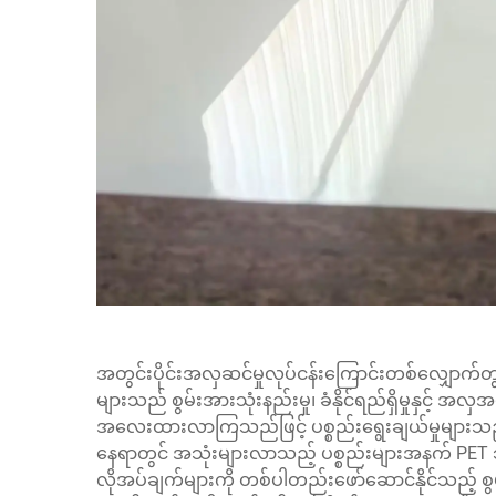
အတွင်းပိုင်းအလှဆင်မှုလုပ်ငန်းကြောင်းတစ်လျှောက်တွင် 
များသည် စွမ်းအားသုံးနည်းမှု၊ ခံနိုင်ရည်ရှိမှုနှင့် အလှအပ
အလေးထားလာကြသည်ဖြင့် ပစ္စည်းရွေးချယ်မှုများသည်
နေရာတွင် အသုံးများလာသည့် ပစ္စည်းများအနက် PET ဘုတ
လိုအပ်ချက်များကို တစ်ပါတည်းဖော်ဆောင်နိုင်သည့် စ