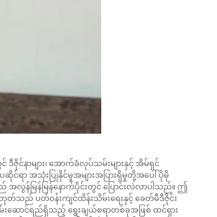
ဒီဇိုင်နာများ၊ အောက်ခံလုပ်သမ်းများနှင့် အိမ်ရှင်
ဆိုင်ရာ အသုံးပြုနိုင်မှုအများအပြားရှိမှုတို့အပေါ် ပိုမို
 အလွန်မြန်မြန်နောက်ပိုင်းတွင် ပြောင်းလဲလာပါသည်။ ဤ
်သည် ပတ်ဝန်းကျင်ထိန်းသိမ်းရေးနှင့် ခေတ်မီဒီဇိုင်း
ွမ်းဆောင်ရည်ရှိသည့် ရွေးချယ်စရာတစ်ခုအဖြစ် ထင်ရှား