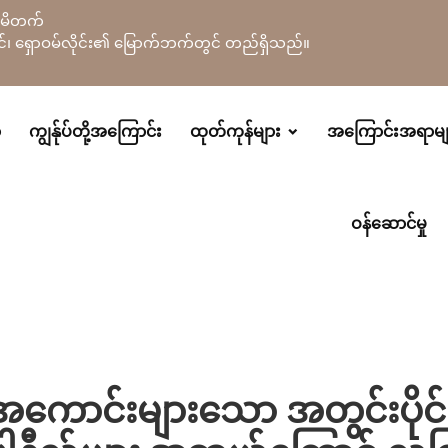
လီမိတက်
်ခရိုင်၊ ရှောဝမ်လိုင်း၏ မြောက်ဘက်တွင် တည်ရှိသည်။
ာ
ကျွန်ုပ်တို့အကြောင်း
ထုတ်ကုန်များ
အကြောင်းအရာမျ
ဝန်ဆောင်မှု
ကောင်းများသော အတွင်းပိုင