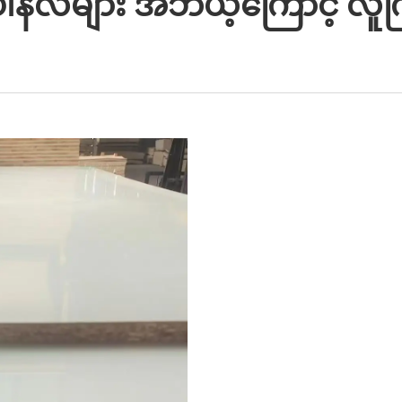
ပါနီလ်များ အဘယ့်ကြောင့် လ