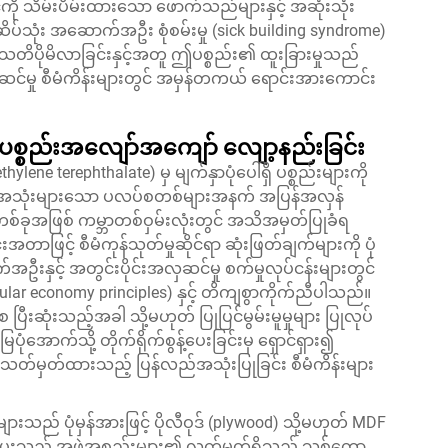
ု သိမ်းပိမ်းထားသော ဖောက်သည်များနှင့် အဆုံးသုံး
ဆိပ်သုံး အဆောက်အဦး စုံစမ်းမှု (sick building syndrome)
ိပိုမိလာခြင်းနှင့်အတူ ဤပစ္စည်း၏ ထူးခြားမှုသည်
ဆင်မှု စီမံကိန်းများတွင် အမှန်တကယ် ရောင်းအားကောင်း
့် ပစ္စည်းအလျော်အကျော် လျော့နည်းခြင်း
 terephthalate) မှ မျက်နှာပုံပေါ်ရှိ ပစ္စည်းများကို
င် အသုံးများသော ပလပ်စတစ်များအနက် အပြန်အလှန်
 တစ်ခုအဖြစ် ကမ္ဘာတစ်ဝှမ်းလုံးတွင် အသိအမှတ်ပြုခံရ
င့် စီမံကုန်သုတ်မှုဆိုင်ရာ ဆုံးဖြတ်ချက်များကို ပုံ
းနှင့် အတွင်းပိုင်းအလှဆင်မှု စက်မှုလုပ်ငန်းများတွင်
ircular economy principles) နှင့် တိကျစွာကိုက်ညီပါသည်။
ီးဆုံးသည့်အခါ သို့မဟုတ် ပြုပြင်မွမ်းမူမှုများ ပြုလုပ်
ံအောက်သို့ တိုက်ရိုက်စွန့်ပေးခြင်းမှ ရှောင်ရှား၍
် သတ်မှတ်ထားသည့် ပြန်လည်အသုံးပြုခြင်း စီမံကိန်းများ
သည် ပုံမှန်အားဖြင့် ပိုလီဝုဒ် (plywood) သို့မဟုတ် MDF
အပံ့ပေးသည့် အဖွဲ့အစည်းများ၏ လက်မှတ်ရှိသည့် သစ်တော