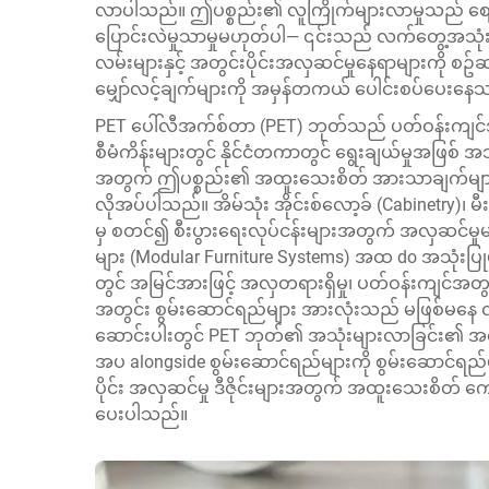
လာပါသည်။ ဤပစ္စည်း၏ လူကြိုက်များလာမှုသည် စျ
ပြောင်းလဲမှုသာမှုမဟုတ်ပါ— ၎င်းသည် လက်တွေ့အသုံး
လမ်းများနှင့် အတွင်းပိုင်းအလှဆင်မှုနေရာများကို စ
မျှော်လင့်ချက်များကို အမှန်တကယ် ပေါင်းစပ်ပေးနေ
PET ပေါ်လီအက်စ်တာ (PET) ဘုတ်သည် ပတ်ဝန်းကျင်အ
စီမံကိန်းများတွင် နိုင်ငံတကာတွင် ရွေးချယ်မှုအဖြစ်
အတွက် ဤပစ္စည်း၏ အထူးသေးစိတ် အားသာချက်များနှင့
လိုအပ်ပါသည်။ အိမ်သုံး အိုင်းစ်လော့ခ် (Cabinetry)၊ 
မှ စတင်၍ စီးပွားရေးလုပ်ငန်းများအတွက် အလှဆင်မှုမျ
များ (Modular Furniture Systems) အထ do အသုံးပြုမှ
တွင် အမြင်အားဖြင့် အလှတရားရှိမှု၊ ပတ်ဝန်းကျင်အတွ
အတွင်း စွမ်းဆောင်ရည်များ အားလုံးသည် မဖြစ်မန
ဆောင်းပါးတွင် PET ဘုတ်၏ အသုံးများလာခြင်း၏ အဓေ
အပ alongside စွမ်းဆောင်ရည်များကို စွမ်းဆောင်ရည
ပိုင်း အလှဆင်မှု ဒီဇိုင်းများအတွက် အထူးသေးစိတ် ကော
ပေးပါသည်။