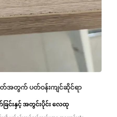
ဘုတ်အတွက် ပတ်ဝန်းကျင်ဆိုင်ရာ
ခြင်းနှင့် အတွင်းပိုင်း လေထု