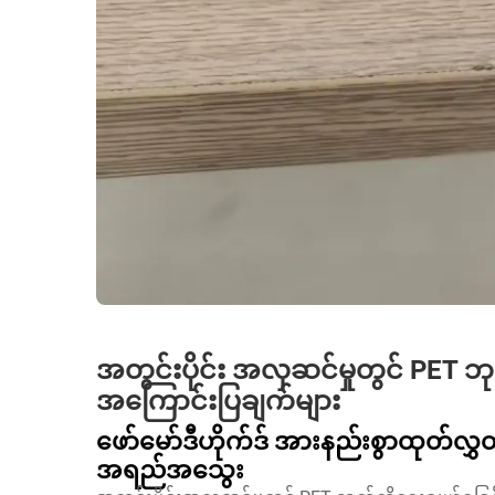
အတွင်းပိုင်း အလှဆင်မှုတွင် PET 
အကြောင်းပြချက်များ
ဖော်မော်ဒီဟိုက်ဒ် အားနည်းစွာထုတ်လွှတ်
အရည်အသွေး