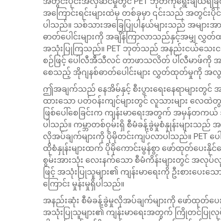
အတွင်းပိုင်းအလှဆင်မှုတွင် PET ဘုတ်ကိုရွေးချယ်ရခ
အကြောင်းရင်းများထဲမှ တစ်ခုမှာ ၎င်းသည် အတွင်းပိုင်
ပါသည်။ သစ်သားအခြေပြုပါနယ်များသည် အများအားဖြင
ဓာတ်ပေါင်းများကို အချိန်ကြာလာသည်နှင့်အမျှ လွှတ်ထုတ်
အသုံးပြုကြသည်။ PET ဘုတ်သည် အနည်းငယ်သေးငယ်သေ
စဉ်ဖြင့် ပေါလီအီသီလင် တာဖာသလိတ် ပါလီမာဖ်ကို အသု
စေသည့် အိုဂျနစ်ဓာတ်ပေါင်းများ လွှတ်ထုတ်မှုကို 
ဤအချက်သည် နေအိမ်နှင့် စီးပွားရေးနေရာများတွင် အထူးသဖြ
ထားသော ပတ်ဝန်းကျင်များတွင် လူသားများ လေထဲတွင် 
ဖြစ်ပေါ်စေခြင်းက ကျန်းမာရေးအတွက် အမှန်တကယ် အ
ပါသည်။ ကမ္ဘာတစ်ဝှမ်းရှိ စီမံခန့်ခွဲမှုစံနှုန်းများသ
လိုအပ်ချက်များကို ပိုမိုတင်းကျပ်လာပါသည်။ PET ပေါ်ဒ
ထိုစံနှုန်းများထက် ပိုမိုကောင်းမွန်စွာ ဖော်ထုတ်ပေး
စွမ်းအားသုံး လေးနက်သော စီမံကိန်းများတွင် အလုပ်လုပ
ဖြင့် အသုံးပြုသူများ၏ ကျန်းမာရေးကို ဦးစားပေးသော စံနှု
ကြောင်း မှုန်းမှုရှိပါသည်။
အနည်းဆုံး စီမံခန့်ခွဲမှုလိုအပ်ချက်များကို ဖော်ထုတ်ပ
အသုံးပြုသူများ၏ ကျန်းမာရေးအတွက် ကြိုတင်ပြုလုပ်သ