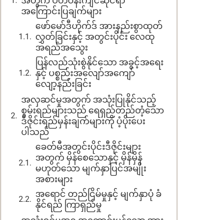
အတွက် ပတ်ဝန်းကျင်ဆိုင်ရာ
အကြောင်းပြချက်များ
ဖော်မော်ဒီဟိုက်ဒ် အားနည်းစွာထုတ်
လွှတ်ခြင်းနှင့် အတွင်းပိုင်း လေထု
အရည်အသွေး
ပြန်လည်သုံးစွဲနိုင်သော အခွင့်အရေး
နှင့် ပစ္စည်းအလျော်အကျော်
လျော့နည်းခြင်း
အလှဆင်မှုအတွက် အသုံးပြုနိုင်သည့်
စွမ်းရည်များသည် ရေရှည်တည်တံ့သော
ဒီဇိုင်းရည်မှန်းချက်များကို ပံ့ပိုးပေး
ပါသည်
ခေတ်မီအတွင်းပိုင်းဒီဇိုင်းများ
အတွက် မှိန်စေသောနှင့် မှိန်မှိန်
မဟုတ်သော မျက်နှာပြင်အမျိုး
အစားများ
အရောင် တည်ငြိမ်မှုနှင့် မျက်နှာပုံ ခံ
နိုင်ရည် ကြာရှည်မှု