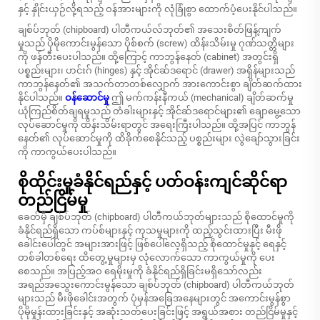
နှင့် နှိုင်းယှဉ်လို့ရသည့် ဝန်အားများကို လုံခြုံစွာ ထောက်ပံ့ပေးနိုင်ပါသည်။
ချစ်ပ်ဘုတ် (chipboard) ပါတီကယ်လ်ဘုတ်၏ အသေးစိတ်ဖြန့်ကျက်
မှုသည် ပိုမိုကောင်းမွန်သော ပိုစ်စက် (screw) ထိန်းသိမ်းမှု ဂုဏ်သတ္တိများ
ကို ဖန်တီးပေးပါသည်။ ထို့ကြောင့် ကာဘွန်နေတ် (cabinet) အတွင်းရှိ
ပစ္စည်းများ၊ ဟင်းဂ် (hinges) နှင့် အိုင်ဆ်ဒရောင် (drawer) အရှိန်များသည်
ကာဘွန်နေတ်၏ အသက်တာတစ်လျှောက် အားကောင်းစွာ ချိတ်ဆက်ထား
နိုင်ပါသည်။
ဝန်ဆောင်မှု
ဤ မက်ကန်းနီကယ် (mechanical) ချိတ်ဆက်မှု
ယုံကြည်စိတ်ချရမှုသည် တံခါးများနှင့် အိုင်ဆ်ဒရောင်များ၏ ချောမွေ့သော
လုပ်ဆောင်မှုကို ထိန်းသိမ်းရာတွင် အရေးကြီးပါသည်။ ထို့အပြင် ကာဘွန်
နေတ်၏ လုပ်ဆောင်မှုကို ထိခိုက်စေနိုင်သည့် ပစ္စည်းများ လွဲချော်သွားခြင်း
ကို ကာကွယ်ပေးပါသည်။
စိုထိုင်းမှုခံနိုင်ရည်နှင့် ပတ်ဝန်းကျင်ဆိုင်ရာ
တည်ငြိမ်မှု
ခေတ်မှီ ချစ်ပ်ဘုတ် (chipboard) ပါတီကယ်ဘုတ်များသည် စိုထောင်မှုကို
ခံနိုင်ရည်ရှိသော ကပ်စ်များနှင့် ကုသမှုများကို ထည့်သွင်းထားပြီး မီးဖို
ခေါင်းပေါ်တွင် အများအားဖြင့် ဖြစ်ပေါ်လေ့ရှိသည့် စိုထောင်မှုနှင့် ရေနှင့်
တစ်ခါတစ်ရေး ထိတွေ့မှုများမှ လုံလောက်သော ကာကွယ်မှုကို ပေး
စေသည်။ အပြည့်အဝ ရေမိုးမှုကို ခံနိုင်ရည်ရှိခြင်းမရှိသော်လည်း
အရည်အသွေးကောင်းမွန်သော ချစ်ပ်ဘုတ် (chipboard) ပါတီကယ်ဘုတ်
များသည် မီးဖိုခေါင်းအတွက် ပုံမှန်အခြေအနေများတွင် အကောင်းမွန်စွာ
ပိုမိုမှုန်းထားခြင်းနှင့် အဆုံးသတ်ပေးခြင်းဖြင့် အရွယ်အစား တည်ငြိမ်မှုနှင့်