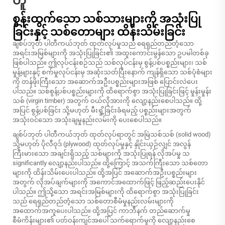
တူ
စွန်းထွက်သော သစ်သားများကို အသုံးပြု
ခြင်းနှင့် သစ်တောများ ထိန်းသိမ်းခြင်း
ချစ်ပ်ဘုတ် ပါတီကယ်ဘုတ် ထုတ်လုပ်မှုသည် ရေရှည်တည်တံ့သော
အရင်းအမြစ်များကို အသုံးပြုခြင်း၏ အထူးကောင်းမွန်သော ဥပမါတစ်ခု
ဖြစ်ပါသည်။ ဤလုပ်ငန်းစဉ်သည် သစ်လုပ်ငန်းမှ စွန့်ပစ်ပစ္စည်းများ၊ သစ်
မှုန့်များနှင့် စက်မှုလုပ်ငန်းမှ အဆုံးသတ်ပြီးနောက် ကျန်ရှိသော သစ်ပုံစံများ
ကို တန်ဖိုးကြီးသော အဆောက်အဦးပစ္စည်းများအဖြစ် ပြောင်းလဲပေး
ပါသည်။ သစ်စွန့်ပစ်ပစ္စည်းများကို ထိရောက်စွာ အသုံးပြုခြင်းဖြင့် မှုန်းမှုန်း
သစ် (virgin timber) အတွက် ဝယ်လိုအားကို လျော့နည်းစေပါသည်။ ထို့
အပြင် စွန့်ပစ်ခြင်း သို့မဟုတ် မီးရှို့ခြင်းခံရမည့် ပစ္စည်းများအတွက်
အသုံးဝင်သော အသုံးချမှုနည်းလမ်းကို ပေးစေပါသည်။
ချစ်ပ်ဘုတ် ပါတီကယ်ဘုတ် ထုတ်လုပ်ရာတွင် အမြဲသစ်သစ် (solid wood)
သို့မဟုတ် ပိုလီဝုဒ် (plywood) ထုတ်လုပ်မှုနှင့် နှိုင်းယှဉ်လျှင် အလွန်
ကြီးမားသော အချင်းရှိသည့် သစ်များကို အသုံးပြုရန် လိုအပ်မှု သ
significantly လျော့နည်းပါသည်။ ထို့ကြောင့် အသက်ကြီးသော သစ်တော
များကို ထိန်းသိမ်းပေးပါသည်။ ထို့အပြင် အဆောက်အဦးပစ္စည်းများ
အတွက် လိုအပ်ချက်များကို အကောင်အထောက်ဖြင့် ဖြည့်ဆည်းပေးနိုင်
ပါသည်။ ဤသို့သော အရင်းအမြစ်များကို ထိရောက်စွာ အသုံးပြုခြင်း
သည် ရေရှည်တည်တံ့သော သစ်တောစီမံမှုနည်းလမ်းများကို
အထောက်အကူပေးပါသည်။ ထို့အပြင် ကာဘီနက် တည်ဆောက်မှု
စီမံကိန်းများ၏ ပတ်ဝန်းကျင်အပေါ် သက်ရောက်မှုကို လျော့နည်းစေ