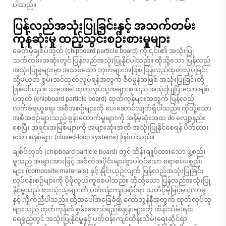
ပါသည်။
ပြန်လည်အသုံးပြုခြင်းနှင့် အသက်တမ်း
ကုန်ဆုံးမှု ထည့်သွင်းစဉ်းစားမှုများ
ခေတ်မှီချစ်ပ်ဘုတ် (chipboard particle board) ကို ၎င်း၏ အသုံးပြု
သက်တမ်းအဆုံးတွင် ပြန်လည်အသုံးပြုနိုင်ပါသည်။ ထိုသို့သော ပြန်လည်
အသုံးပြုမှုများမှာ အသစ်သော ဘုတ်များအဖြစ် ပြန်လည်ထုတ်လုပ်ခြင်း
သို့မဟုတ် စွမ်းအင်ထုတ်လုပ်ရန်အတွက် ဇီဝမှုန်အဖြစ် အသုံးပြုခြင်းတို့
ဖြစ်ပါသည်။ ယခုအခါ ထုတ်လုပ်သူအများစုသည် အသုံးပြုပြီးသော ချစ်
ပ်ဘုတ် (chipboard particle board) ထုတ်ကုန်များအတွက် ပြန်လည်
လက်ခံရယူရေး အစီအစဉ်များကို ပေးဆောင်လျက်ရှိပါသည်။ ထိုသို့သော
အစီအစဉ်များသည် စွန်းထောက်မှုများကို အနိမ့်ဆုံးအထ do လျော့နည်း
စေပြီး အရင်းအမြစ်များကို အများဆုံးအထိ အသုံးပြုနိုင်စေရန် ပိတ်ထား
သော စနစ်များ (closed-loop systems) ဖြစ်ပါသည်။
ချစ်ပ်ဘုတ် (chipboard particle board) တွင် ထိန်းချုပ်ထားသော ဖွဲ့စည်း
မှုသည် အများအားဖြင့် အစိတ်အပိုင်းများစွာပါဝင်သော ရောစပ်ပစ္စည်း
များ (composite materials) နှင့် နှိုင်းယှဉ်လျက် ပြန်လည်အသုံးပြုခြင်း
လုပ်ငန်းစဉ်များကို ပိုမိုလွယ်ကူစေပါသည်။ ထိုသို့သော ပြန်လည်အသုံးပြု
နိုင်မှုသည် စားသုံးသူများ၏ ပတ်ဝန်းကျင်ဆိုင်ရာ သတိပိုမိုမြင့်မားလာမှု
နှင့် ကိုက်ညီပါသည်။ ထို့အပေါ်အခြေခံ၍ ကော်ဘွန်နီအတွက် ထုတ်လုပ်သူ
များသည် ထုတ်ကုန်၏ စွမ်းဆောင်ရည်စံနှုန်းများကို ထိန်းသိမ်းရင်း
ရေရှည်တွင် အသုံးပြုနိုင်မှုနှင့် ပတ်ဝန်းကျင်ထိန်းသိမ်းရေးဆိုင်ရာ