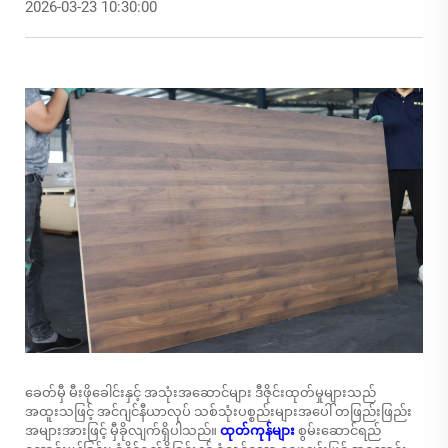
2026-03-23 10:30:00
ခေတ်မှီ မီးဖိုခေါင်းနှင့် အသုံးအဆောင်များ ဒီဇိုင်းထုတ်မှုများသည်
အထူးသဖြင့် အင်ဂျင်နီယာလုပ် သစ်သုံးပစ္စည်းများအပေါ် တဖြည်းဖြည်း
အများအားဖြင့် မှီခိုလျက်ရှိပါသည်။
ထုတ်ကုန်များ
စွမ်းဆောင်ရည်