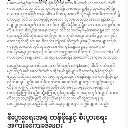
ပရောဖက်ရှင်နယ်အဆင့်မှ ခုံခုံလုံလုံရှိသော ခီပ်ဘုတ် (chipboard) ပါတီ
ကယ်ဘုတ်သည် သိပ်သဲကွက်မှုအမျိုးအစားများစွာဖြင့် ထုတ်လုပ်ရှိပြီး
ယေဘုယျအားဖြင့် တန်ခေါင်းမှ ၆၀၀ မှ ၈၀၀ ကီလိုဂရမ်/ကုဗမီတာအထိ ရှိ
ပါသည်။ သိပ်သဲကွက်မှုမြင့်မားသော ဘုတ်များသည် အလေးချန်အသုံး
ပျော်မှုများအတွက် အားကောင်းမားပြီး ခံနိုင်ရည်ရှိသော အားသာချက်များ
ကို ပေးစေပါသည်။ အနောက်တွင် သိပ်သဲကွက်မှုပုံမှန်အဆင့်ရှိသော ဘုတ်
များသည် အိမ်သုံးအသုံးပျော်မှုများအတွက် အထူးကောင်းမွန်သော စွမ်း
ဆောင်ရည်ကို ပေးစေပါသည်။ ဤသိပ်သဲကွက်မှုအမျိုးအစားများသည်
ကုန်ပစ္စည်းထုတ်လုပ်သူများအား စီမံကုန်ကျစားမှုနှင့် ဘတ်ဂျက်
အခြေအနေများအရ လိုအပ်သော အထူးသော ခီပ်ဘုတ် (chipboard) ပါတီ
ကယ်ဘုတ်အမျိုးအစားကို ရွေးချယ်နိုင်ရန် အထောက်အကူပေးပါသည်။
အရည်အသွေးကောင်းမားသော ခီပ်ဘုတ် (chipboard) ပါတီကယ်ဘုတ်
များသည် ဖော်မေလ်ဒီဟိုက်ဒ် အိုင်းမစ်ရှင်များ၊ စိုထောင်မှုခံနိုင်ရည်နှင့်
ဖွဲ့စည်းပုံဆိုင်ရာ အားကောင်းမားမှုတို့အတွက် စံနှုန်းများကို တင်းကြပ်စွာ
လိုက်နာရပါမည်။ ခေတ်မှီထုတ်လုပ်ရေးစက်ရုံများတွင် အရည်အသွေး
ထိန်းချုပ်မှုကို အာမခံရန် ခေတ်မှီသော စမ်းသပ်မှုနည်းလမ်းများကို
အသုံးပြုကြပါသည်။ ထို့ကြောင့် မှုန်းမှုအခြေအနေများတွင် အရွယ်အစား
တို့သည် တည်ငြိမ်မှုကို ထိန်းသိမ်းနိုင်ပါသည်။ ထိုသို့သော မှုန်းမှု
အခြေအနေများသည် မီးဖိုခေါင်းနေရာများတွင် အဖြစ်များပါသည်။
စီးပွားရေးအရ တန်ဖိုးနှင့် စီးပွားရေး
အကျိုးကျေးဇူးများ