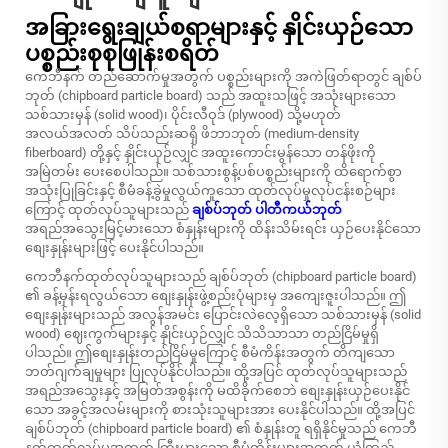
အခြားရွေးချယ်စရာများနှင့် နှိုင်းယှဉ်သော
ပစ္စည်းစုစုဖြုန်းစရိတ်
ကေဘီနက် တည်ဆောက်မှုအတွက် ပစ္စည်းများကို အကဲဖြတ်ရာတွင် ချစ်ပ်
ဘုတ် (chipboard particle board) သည် အထူးသဖြင့် အသုံးများသော
သစ်သားမှန် (solid wood)၊ ပိုင်းလီဝုဒ် (plywood) သို့မဟုတ်
အလယ်အလတ် သိပ်သည်းဆရှိ ဖိဘာဘုတ် (medium-density
fiberboard) တို့နှင့် နှိုင်းယှဉ်လျှင် အထူးကောင်းမွန်သော တန်ဖိုးကို
အမြဲတမ်း ပေးစေပါသည်။ သစ်သားစွန့်ပစ်ပစ္စည်းများကို ထိရောက်စွာ
အသုံးပြုခြင်းနှင့် စီမံခန့်ခွဲမှုလွယ်ကူသော ထုတ်လုပ်မှုလုပ်ငန်းစဉ်များ
ကြောင့် ထုတ်လုပ်သူများသည်
ချစ်ပ်ဘုတ် ပါတီကယ်ဘုတ်
အရည်အသွေးမြင့်မားသော စံနှုန်းများကို ထိန်းသိမ်းရင်း ယှဉ်ပေးနိုင်သော
စျေးနှုန်းများဖြင့် ပေးနိုင်ပါသည်။
ကေဘီနက်ထုတ်လုပ်သူများသည် ချစ်ပ်ဘုတ် (chipboard particle board)
၏ ခန့်မှန်းရလွယ်သော စျေးနှုန်းဖွဲ့စည်းပုံများမှ အကျေးဇူးပါသည်။ ဤ
စျေးနှုန်းများသည် အလွန်အမင်း ပြောင်းလဲလေ့ရှိသော သစ်သားမှန် (solid
wood) ဈေးကွက်များနှင့် နှိုင်းယှဉ်လျှင် သိသိသာသာ တည်ငြိမ်မှုရှိ
ပါသည်။ ဤစျေးနှုန်းတည်ငြိမ်မှုကြောင့် စီမံကိန်းအတွက် တိကျသော
ဘတ်ဂျက်ချမှုများ ပြုလုပ်နိုင်ပါသည်။ ထို့အပြင် ထုတ်လုပ်သူများသည်
အရည်အသွေးနှင့် အမြတ်အစွန်းကို မထိခိုက်စေဘဲ စျေးနှုန်းယှဉ်ပေးနိုင်
သော အခွင့်အလမ်းများကို စားသုံးသူများအား ပေးနိုင်ပါသည်။ ထို့အပြင်
ချစ်ပ်ဘုတ် (chipboard particle board) ၏ စံနှုန်းတူ ရရှိနိုင်မှုသည် ကေဘီ
နက်ထုတ်လုပ်မှုအတွက် ကြီးမားသော စီမံကိန်းများအတွက် ယုံကြည်