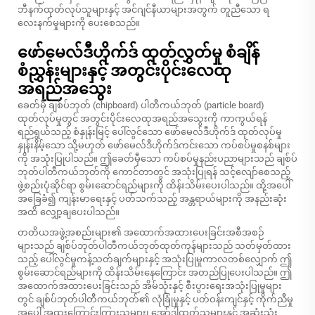
ဘီနက်ထုတ်လုပ်သူများနှင့် အင်ဂျင်နီယာများအတွက် တူညီသော ရ
လေးနက်မှုများကို ပေးစေသည်။
ဖော်မေလ်ဒီဟိုက်ဒ် ထုတ်လွှတ်မှု စံချိန်
စံညွှန်းများနှင့် အတွင်းပိုင်းလေထု
အရည်အသွေး
ခေတ်မှီ ချစ်ပ်ဘုတ် (chipboard) ပါတီကယ်ဘုတ် (particle board)
ထုတ်လုပ်မှုတွင် အတွင်းပိုင်းလေထုအရည်အသွေးကို ကာကွယ်ရန်
ရည်ရွယ်သည့် စံနှုန်းမြင့် ပေါ်လွင်သော ဖော်မေလ်ဒီဟိုက်ဒ် ထုတ်လုပ်မှု
နှုန်းနိမ့်သော သို့မဟုတ် ဖော်မေလ်ဒီဟိုက်ဒ်ကင်းသော ကပ်စပ်မှုစနစ်များ
ကို အသုံးပြုပါသည်။ ဤခေတ်မှီသော ကပ်စပ်မှုနည်းပညာများသည် ချစ်ပ်
ဘုတ်ပါတီကယ်ဘုတ်ကို ကောင်တာတွင် အသုံးပြုရန် သင့်လျော်စေသည့်
ဖွဲ့စည်းပုံဆိုင်ရာ စွမ်းဆောင်ရည်များကို ထိန်းသိမ်းပေးပါသည်။ ထို့အပေါ်
အခြေခံ၍ ကျန်းမာရေးနှင့် ပတ်သက်သည့် အန္တရာယ်များကို အနည်းဆုံး
အထိ လျှော့ချပေးပါသည်။
တတိယအဖွဲ့အစည်းများ၏ အထောက်အထားပေးခြင်းအစီအစဉ်
များသည် ချစ်ပ်ဘုတ်ပါတီကယ်ဘုတ်ထုတ်ကုန်များသည် သတ်မှတ်ထား
သည့် ပေါ်လွင်မှုကန့်သတ်ချက်များနှင့် အသုံးပြုမှုကာလတစ်လျှောက် ဤ
စွမ်းဆောင်ရည်များကို ထိန်းသိမ်းနေကြောင်း အတည်ပြုပေးပါသည်။ ဤ
အထောက်အထားပေးခြင်းသည် အိမ်သုံးနှင့် စီးပွားရေးအသုံးပြုမှုများ
တွင် ချစ်ပ်ဘုတ်ပါတီကယ်ဘုတ်၏ လုံခြုံမှုနှင့် ပတ်ဝန်းကျင်နှင့် ကိုက်ညီမှု
အပေါ် အထူးကြောင်းကြားသူများ၊ အော်ဒါထုတ်သူများနှင့် အဆုံးသုံး