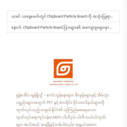
ယခင် :
ယနေ့ခေတ်တွင် Chipboard Particle Board ကို အသုံးပြုရာတွင် အဓိကအားဖြင့် မည်သည့်နေရာတွင် အသုံးပြုကြသနည်း။
နောက် :
Chipboard Particle Board ပြားများ၏ အကျေးဇူးများမှာ အဘယ်နည်း။
ရှန်ဒေါင်း ချန်ရှီဂျီ — ကော်ဘွန်နေးများ၊ မီးဖုန်းများနှင့် အိမ်သုံး
ပစ္စည်းများအတွက် PET နှင့် မဲလမိုင်း ဖိုင်ဘာပါနယ်များကို
ထုတ်လုပ်သည့် တရုတ်နိုင်ငံ၏ ယုံကြည်စေရေးသော
ထုတ်လုပ်ရေးလုပ်ငန်း။ MDF၊ ပါလီဝုဒ်၊ ပါတီကယ်လ်ဘုတ်
များ အပါအဝင် အချိန်နှင့်တစ်ပါတည်း အရွယ်အစား၊