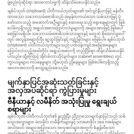
ဖွဲ့စည်းပုံဆိုင်ရာ အားကောင်းမှုကို ထိန်းသိမ်းပေးနိုင်သည်။
ချစ်ပ်ဘုတ် (chipboard) ပါတီကယ်ဘုတ်များ၏ အင်ဂျင်နီယာဖြင့် ဖန်တီး
ထားသော သဘောသမ်ဗောဓိသည် အမှန်တကယ်သော သစ်သားဖြင့် ပုံ
ဖော်ထားသည့် အဆောက်အဦများနှင့် ဆေးရေးသည့် ရှေးနေ့များတွင် ဖြစ်
ပေါ်လေ့ရှိသည့် အရွယ်အစားပြောင်းလဲမှုများကို အများအားဖြင့် ဖြစ်ပေါ်
စေခြင်းမရှိပါ။ သဘောသမ်ဗောဓိသစ်သားများနှင့် မတူဘဲ စိုထောင်မှုပေါ်
တွင် အလွန်အများကြီး ချဲ့ထွင်ခြင်းနှင့် ကျုံ့ခြင်းများ မဖြစ်ပါ။ ချစ်ပ်ဘုတ်
(chipboard) ပါတီကယ်ဘုတ်များသည် ပတ်ဝန်းကျင်အခြေအနေများ
ပြောင်းလဲသည့်အခါတိုင်း အရွယ်အစားကို တည်ငြိမ်စွာ ထိန်းသိမ်းပေးနိုင်
ပါသည်။ ထို့ကြောင့် အိုင်းစ်ကာဘိုင်နက်များ (cabinet assemblies) တွင်
ကွာဟမှုများ၊ ကပ်နေမှုများ သို့မဟုတ် ညှိနေမှုများ ဖြစ်ပေါ်လေ့ရှိသည့်
အလားအလာကို လျော့နည်းစေသည်။
မျက်နှာပြင်အဆုံးသတ်ခြင်းနှင့်
အလှအပဆိုင်ရာ ကွဲပြားမှုများ
ဗီနီယာနှင့် လမီနိတ် အသုံးပြုမှု ရွေးချယ်
စရာများ
ချစ်ပ်ဘုတ် ပါတီကယ်ဘုတ်၏ နူးညံ့ပြီး ညီညာသောမျက်နှာပြင်သည် သစ်
သွေးအလွှာများ၊ မဲလမိုင်း လမီနိုက်များနှင့် သာမောဖိုင်း အဖ покရ်များ
အပါအဝင် အများအပြားသော အလှဆင်များအတွက် စံနှုန်းမီသော
အခြေခံမျက်နှာပြင်ဖြစ်ပါသည်။ ဤအမျှော်လင့်ချက်များသည် အိုင်းစ်ကာ