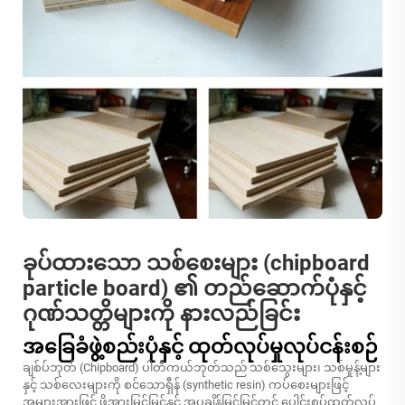
ခုပ်ထားသော သစ်စေးများ (chipboard
particle board) ၏ တည်ဆောက်ပုံနှင့်
ဂုဏ်သတ္တိများကို နားလည်ခြင်း
အခြေခံဖွဲ့စည်းပုံနှင့် ထုတ်လုပ်မှုလုပ်ငန်းစဉ်
ချစ်ပ်ဘုတ် (Chipboard) ပါတီကယ်ဘုတ်သည် သစ်သွေးများ၊ သစ်မှုန့်များ
နှင့် သစ်လေးများကို စင်သောရှီန် (synthetic resin) ကပ်စေးများဖြင့်
အများအားဖြင့် ဖိအားမြင့်မြင့်နှင့် အပူချိန်မြင့်မြင့်တွင် ပေါင်းစပ်ထုတ်လုပ်