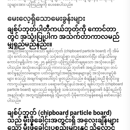
သူများအား ယုံကြည်မှုကို ပေးစေပါသည်။
မေးလေ့ရှိသောမေးခွန်းများ
ချစ်ပ်ဘုတ်ပါတီကယ်ဘုတ်ကို ကောင်တာ
တွင် အသုံးပြုပါက အသက်တာကာလမည်
မျှရှည်မည်နည်း။
အရည်အသွေးပေးသော ချစ်ပ်ဘုတ် (chipboard particle board) ကို အိမ်
သုံး ကော်ဘင်နက်များတွင် သင့်လျော်စွာ တည်ဆောက်ပြီး ထိန်းသိမ်းမှု
ကောင်းမှုရှိပါက ၁၅-၂၅ နှစ်ကြာ ယုံကြည်စိတ်ချရသော အသုံးပေးနိုင်
ပါသည်။ အသုံးပေးနိုင်သည့် ကာလသည် ဘုတ်၏ အရည်အသွေး၊ တပ်
ဆင်မှုနည်းလမ်းများ၊ ပတ်ဝန်းကျင်အခြေအနေများနှင့် အသုံးပေးမှုပုံစံ
များ စသည့် အချက်များပေါ်တွင် မူတည်ပါသည်။ စံချိန်နှင့်အညီ စိုထိုင်းမှု
ကာကွယ်မှုပေးထားသော ပရောဖက်ရှင်နယ်အဆင့် ချစ်ပ်ဘုတ် (chipboard
particle board) များသည် ရှေးရိုးစွဲ သစ်သားထုတ်ကုန်များ၏ ခံနိုင်ရည်ကို
အနည်းဆုံး အတူတူဖြစ်စေရန် သို့မဟုတ် ပိုမိုကောင်းမွန်စေရန် ဖော်ပေးနိုင်
ပါသည်။
ချစ်ပ်ဘုတ် (chipboard particle board)
သည် မီးဖိုခေါင်းအတွင်းရှိ အလေးချိန်များ
သော မီးဖိုခေါင်းပစ္စည်းများနှင့် သိုလှောင်