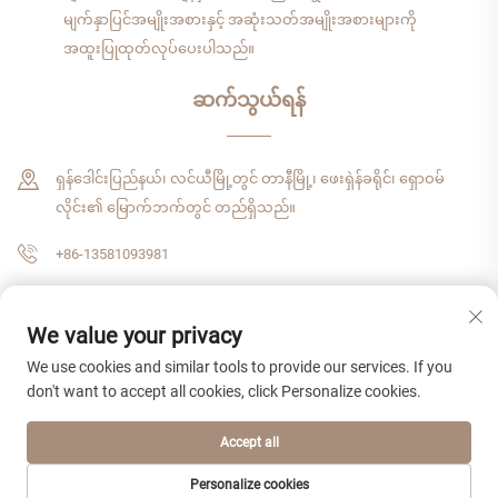
မျက်နှာပြင်အမျိုးအစားနှင့် အဆုံးသတ်အမျိုးအစားများကို
အထူးပြုထုတ်လုပ်ပေးပါသည်။
ဆက်သွယ်ရန်
ရှန်ဒေါင်းပြည်နယ်၊ လင်ယီမြို့တွင် တာနီမြို့၊ ဖေးရှဲန်ခရိုင်၊ ရှောဝမ်
လိုင်း၏ မြောက်ဘက်တွင် တည်ရှိသည်။
+86-13581093981
[email protected]
We value your privacy
We use cookies and similar tools to provide our services. If you
don't want to accept all cookies, click Personalize cookies.
မူပိုင်ခွင့် © ၂၀၂၆ ရှမ်ဒေါင်း ဇံရှီဂျီ အန်တာနေရှင်နယ် ထရေးဒ် ကုမ္ပဏီ၊ လီမိတက် ၊
အားလုံးသော အခွင့်အရေးများ ကာကွယ်ထားပါသည်။
လုံခြုံရေးမူဝါဒ
Accept all
Personalize cookies