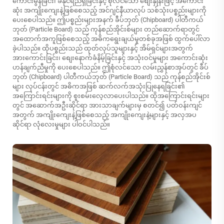
ကောင်းမွန်ခြင်း၊ ခံနိုင်ရည်ရှိခြင်းနှင့် စုံလင်သော စျေးနှုန်းဖြင့် အကောင်း
ဆုံး အကျိုးကျေးနဲ့ဖြစ်စေသည့် အင်ဂျင်နီယာလုပ် သစ်သုံးပစ္စည်းများကို
ပေးစေပါသည်။ ဤပစ္စည်းများအနက် ခီပ်ဘုတ် (Chipboard) ပါတီကယ်
ဘုတ် (Particle Board) သည် ကုန်စည်အိုင်းစ်များ တည်ဆောက်ရာတွင်
အထောက်အကူဖြစ်စေသည့် အဓိကရွေးချယ်မှုတစ်ခုအဖြစ် ထွက်ပေါ်လာ
ခဲ့ပါသည်။ ထိုပစ္စည်းသည် ထုတ်လုပ်သူများနှင့် အိမ်ရှင်များအတွက်
အားကောင်းခြင်း၊ စျေးနောက်ခံနိမ့်ခြင်းနှင့် အသုံးဝင်မှုများ အကောင်းဆုံး
ဟန်ချက်ညီမှုကို ပေးစေပါသည်။ ဤစုံလင်သော လမ်းညွှန်စာအုပ်တွင် ခီပ်
ဘုတ် (Chipboard) ပါတီကယ်ဘုတ် (Particle Board) သည် ကုန်စည်အိုင်းစ်
များ လုပ်ငန်းတွင် အဓိကအဖြစ် ဆက်လက်အသုံးပြုနေရခြင်း၏
အကြောင်းရင်းများကို စူးစမ်းလေ့လာပေးပါသည်။ ထိုအကြောင်းရင်းများ
တွင် အဆောက်အဦးဆိုင်ရာ အားသာချက်များမှ စတင်၍ ပတ်ဝန်းကျင်
အတွက် အကျိုးကျေးနဲ့ဖြစ်စေသည့် အကျိုးကျေးနဲ့များနှင့် အလှအပ
ဆိုင်ရာ လုံလေးမှုများ ပါဝင်ပါသည်။