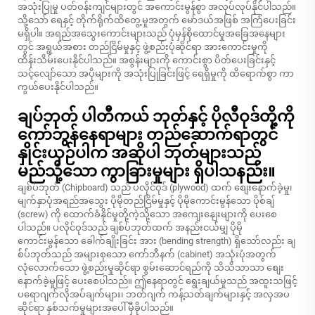
အသုံးပြုမှု ပတ်ဝန်းကျင်များတွင် အကောင်းမွန်စွာ အလုပ်လုပ်နိုင်ပါသည်။
သို့သော် ရေနှင့် တိုက်ရိုက်ထိတွေ့မှုအတွက် မော်ဒယ်အဖြစ် အကြံပေးခြင်း
မရှိပါ။ အရည်အသွေးကောင်းများသည် ပုံမှန်စိုထောင်မှုအခြေအနေများ
တွင် အရွယ်အစား တည်ငြိမ်မှုနှင့် ဖွဲ့စည်းပုံဆိုင်ရာ အားကောင်းမှုကို
ထိန်းသိမ်းပေးနိုင်ပါသည်။ အစွန်းများကို ကောင်းစွာ ပိတ်ပေးခြင်းနှင့်
သင့်လျော်သော အပိုများကို အသုံးပြုခြင်းဖြင့် ရေရှိမှုကို ထိရောက်စွာ ကာ
ကွယ်ပေးနိုင်ပါသည်။
ချပ်ဘုတ် ပါတီကယ် ဘုတ်နှင့် ပိုလီဝုဒ်တို့ကို
ကော်ဘွန်နေရာများ တည်ဆောက်ရာတွင်
နှိုင်းယှဉ်ပါက အဆိုပါ ဘုတ်များသည်
မည်သို့သော ကွာခြားမှုများ ရှိပါသနည်း။
ချစ်ပ်ဘုတ် (Chipboard) သည် ပလိုင်ဝုဒ် (plywood) ထက် စျေးနောက်ခဲ့မှု၊
မျက်နှာပုံအရည်အသွေး ပိုမိုတည်ငြိမ်မှုနှင့် ပိုမိုကောင်းမွန်သော ပိုစ်ချ်
(screw) ကို ထောက်ခံနိုင်မှုတို့ကဲ့သို့သော အကျေးနျေးများကို ပေးစေ
ပါသည်။ ပလိုင်ဝုဒ်သည် ချစ်ပ်ဘုတ်ထက် အနည်းငယ်မျှ ပိုမို
ကောင်းမွန်သော ခေါက်ချိုးခြင်း အား (bending strength) ရှိသော်လည်း ချ
စ်ပ်ဘုတ်သည် အများစုသော ကော်ဘီနက် (cabinet) အသုံးပုံအတွက်
လုံလောက်သော ဖွဲ့စည်းမှုဆိုင်ရာ စွမ်းဆောင်ရည်ကို သိသိသာသာ စျေး
နောက်ခဲ့မှုဖြင့် ပေးစေပါသည်။ ဤနေရာတွင် ရွေးချယ်မှုသည် အထူးသဖြင့်
ပရောဂျက်လိုအပ်ချက်များ၊ ဘတ်ဂျက် ကန့်သတ်ချက်များနှင့် အလှအပ
ဆိုင်ရာ နှစ်သက်မှုများအပေါ် မှီခိုပါသည်။