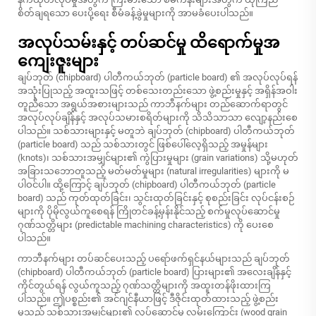
စိတ်ချရသော ပေးပို့ရေး စီမံခန့်ခွဲမှုများကို အာမခံပေးပါသည်။
အလုပ်သမ်းနှင့် တပ်ဆင်မှု ထိရောက်မှုအ
ကျေးဇူးများ
ချပ်ဘုတ် (chipboard) ပါတီကယ်ဘုတ် (particle board) ၏ အလုပ်လုပ်ရန်
အသုံးပြုသည့် အထူးသဖြင့် တစ်သေးတည်းသော ဖွဲ့စည်းမှုနှင့် အရှိန်အဝါး
တူညီသော အရွယ်အစားများသည် ကာဘီနက်များ တည်ဆောက်ရာတွင်
အလုပ်လုပ်ချိန်နှင့် အလုပ်သမားစရိတ်များကို သိသိသာသာ လျော့နည်းစေ
ပါသည်။ သစ်သားများနှင့် မတူဘဲ ချပ်ဘုတ် (chipboard) ပါတီကယ်ဘုတ်
(particle board) သည် သစ်သားတွင် ဖြစ်ပေါ်လေ့ရှိသည့် အမှုန်များ
(knots)၊ သစ်သားအမျှင်များ၏ ကွဲပြားမှုများ (grain variations) သို့မဟုတ်
အခြားသဘောတူသည့် မတ်မတ်မှုများ (natural irregularities) များကို မ
ပါဝင်ပါ။ ထို့ကြောင့် ချပ်ဘုတ် (chipboard) ပါတီကယ်ဘုတ် (particle
board) သည် ကုတ်ထုတ်ခြင်း၊ သွင်းထုတ်ခြင်းနှင့် စုစည်းခြင်း လုပ်ငန်းစဉ်
များကို ပိုမိုလွယ်ကူစေရန် ကြိုတင်ခန့်မှန်းနိုင်သည့် စက်မှုလုပ်ဆောင်မှု
ဂုဏ်သတ္တိများ (predictable machining characteristics) ကို ပေးစေ
ပါသည်။
ကာဘီနက်များ တပ်ဆင်ပေးသည့် ပရော်ဖက်ရှင်နယ်များသည် ချပ်ဘုတ်
(chipboard) ပါတီကယ်ဘုတ် (particle board) ပြားများ၏ အလေးချိန်နှင့်
ကိုင်တွယ်ရန် လွယ်ကူသည့် ဂုဏ်သတ္တိများကို အထူးတန်ဖိုးထားကြ
ပါသည်။ ဤပစ္စည်း၏ အင်ဂျင်နီယာဖြင့် ဒီဇိုင်းထုတ်ထားသည့် ဖွဲ့စည်း
မှုသည် သစ်သားအမျှင်များ၏ လုပ်ဆောင်မှု လမ်းကြောင်း (wood grain