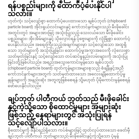
ရန်ပစ္စည်းများကို ထောက်ပံ့ပေးနိုင်ပါ
သလား။
ဟုတ်ကဲ့၊ သင့်လျော်စွာ ထောက်ပံ့ပေးထားသော ချစ်ပ်ဘုတ် (chipboard
particle board) အိုင်းရှယ်လင်းများနှင့် ကော်ဘင်နက်များသည် မီးဖိုခေါင်း
အတွင်းတွင် အများအားဖြင့် အသုံးပြုသည့် သေးငယ်သော မီးဖိုခေါင်း
ပစ္စည်းများ၊ အိုးအိမ်များနှင့် သိုလှောင်ရန် ပုံဗွေးများကို လုံခြုံစွာ ထောက်ပံ့
ပေးနိုင်ပါသည်။ အရေးကြီးသည့်အချက်များမှာ သင့်လျော်သော အထူရှိ
သော ဘုတ်များကို အသုံးပြုခြင်း၊ ထောက်ပံ့မှုအကွာအဝေးကို လုံလေးစွာ
သတ်မှတ်ခြင်းနှင့် သင့်လျော်သော တပ်ဆင်မှုနည်းလမ်းများကို အသုံးပြု
ခြင်းတို့ဖြစ်ပါသည်။ အရည်အသွေးကောင်းမွန်သော ချစ်ပ်ဘုတ်
(chipboard particle board) ထုတ်ကုန်များအများစုသည် စံချိန်နှင့်အညီ
ကော်ဘင်နက်များအတွက် သတ်မှတ်ထားသော အလေးချိန်ထောက်ပံ့မှု
နှုန်းများကို အနည်းဆုံး အတူတူဖြစ်စေရန် သို့မဟုတ် ပိုမိုကောင်းမွန်စေရန်
ဖော်ပေးနိုင်ပါသည်။
ချပ်ဘုတ် ပါတီကယ် ဘုတ်သည် မီးဖိုခေါင်း
နှင့်ကဲ့သို့သော စိုထောင်မှုများ အများဆုံး
ဖြစ်သည့် နေရာများတွင် အသုံးပြုရန်
သင့်လျော်ပါသလား။
စိုထောင်မှုကို ခံနိုင်ရည်ရှိသော ကပ်စ်များဖြင့် ထုတ်လုပ်ထားသော ခေတ်မှီ
ချပ်ဘုတ် ပါတီကယ် ဘုတ်များသည် မီးဖိုခေါင်းနှင့်ကဲ့သို့သော ပုံမှန်