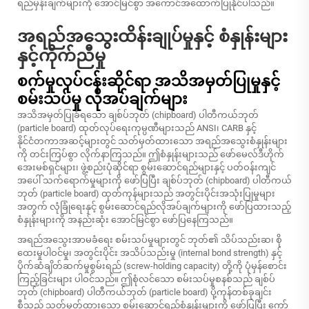
ရည်မှန်းချက်များကို အောင်မြင်စွာ အကောင်အထောက်ပြုနိုင်ပါသည်။
အရည်အသွေးထိန်းချုပ်မှုနှင့် စံနှုန်းများ
နှင့်ကိုက်ညီမှု
စက်မှုလုပ်ငန်းဆိုင်ရာ အသိအမှတ်ပြုမှုနှင့်
စမ်းသပ်မှု လိုအပ်ချက်များ
အသိအမှတ်ပြုခံရသော ချစ်ပ်ဘုတ် (chipboard) ပါတီကယ်ဘုတ်
(particle board) ထုတ်လုပ်ရေးကုမ္ပဏီများသည် ANSI၊ CARB နှင့်
နိုင်ငံတကာအဆင့်များတွင် သတ်မှတ်ထားသော အရည်အသွေးစံနှုန်းများ
ကို တင်းကြပ်စွာ လိုက်နာကြသည်။ ဤစံနှုန်းများသည် ဖော်မေလ်ဒီဟိုက်
အေးမစ်ရှင်များ၊ ဖွဲ့စည်းပုံဆိုင်ရာ စွမ်းဆောင်ရည်များနှင့် ပတ်ဝန်းကျင်
အပေါ် သက်ရောက်မှုများကို ဖော်ပြပြီး ချစ်ပ်ဘုတ် (chipboard) ပါတီကယ်
ဘုတ် (particle board) ထုတ်ကုန်များသည် အတွင်းပိုင်းအသုံးပြုမှုများ
အတွက် လုံခြုံရေးနှင့် စွမ်းဆောင်ရည်လိုအပ်ချက်များကို ဖော်ပြထားသည့်
စံနှုန်းများကို အနည်းဆုံး အောင်မြင်စွာ ဖော်ပြနေကြသည်။
အရည်အသွေးအာမခံရေး စမ်းသပ်မှုများတွင် ဘုတ်၏ သိပ်သည်းဆ၊ စို
ထေးမှုပါဝင်မှု၊ အတွင်းပိုင်း အသိပ်သည်းမှု (internal bond strength) နှင့်
ပိုက်ဆံချိတ်ဆက်မှုစွမ်းရည် (screw-holding capacity) တို့ကို ပုံမှန်စောင်း
ကြည့်ခြင်းများ ပါဝင်သည်။ ဤစုံလင်သော စမ်းသပ်မှုစနစ်သည် ချစ်ပ်
ဘုတ် (chipboard) ပါတီကယ်ဘုတ် (particle board) ပို့ကုန်တစ်ခုချင်း
စီသည် သတ်မှတ်ထားသော စွမ်းဆောင်ရည်စံနှုန်းများကို ဖော်ပြပြီး ကော်