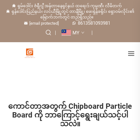
ရှမ်ဒေါင်း ဇံရှီဂျီ အန်တာနေရှင်နယ် ထရေးဒ် ကုမ္ပဏီ၊ လီမိတက်
ရှန်ဒေါင်းပြည်နယ်၊ လင်ယီမြို့တွင် တာနီမြို့၊ ဖေးရှဲန်ခရိုင်၊ ရှောဝမ်လိုင်း၏
မြောက်ဘက်တွင် တည်ရှိသည်။
8613581093981
[email protected]
MY
ကောင်တာအတွက် Chipboard Particle
Board ကို ဘာကြောင့်ရွေးချယ်သင့်ပါ
သလဲ။