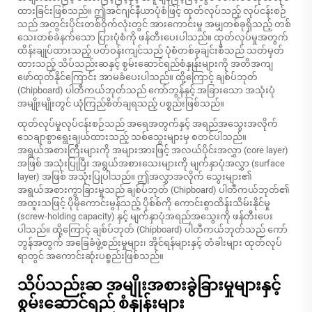
ထားခြင်းဖြစ်သည်။ ဤအင်ဂျင်နီယာပုံစံဖြင့် ထုတ်လုပ်သည့် လုပ်ငန်းစဉ်
သည် အတွင်းပိုင်းတစ်ဝိုက်လုံးတွင် အားကောင်းမှု အမျှတစ်ခုရှိသည့် တစ်
သေးတစ်ခဲနက်သော ပြားပုံစံကို ဖန်တီးပေးပါသည်။ ထုတ်လုပ်မှုအတွက်
ထိန်းချုပ်ထားသည့် ပတ်ဝန်းကျင်သည် ပုံစံတစ်ခုချင်းစီသည် သတ်မှတ်
ထားသည့် သိပ်သည်းဆနှင့် စွမ်းဆောင်ရည်စံနှုန်းများကို အတိအကျ
ဖော်ထုတ်နိုင်ကြောင်း အာမခံပေးပါသည်။ ထို့ကြောင့် ချစ်ပ်ဘုတ်
(Chipboard) ပါတီကယ်ဘုတ်သည် ကော်ဘွန်နှင့် အခြားသော အသုံးပုံ
အမျိုးမျိုးတွင် ယုံကြည်စိတ်ချရသည့် ပစ္စည်းဖြစ်သည်။
ထုတ်လုပ်မှုလုပ်ငန်းစဉ်သည် အရေအတွက်နှင့် အရည်အသွေးအလိုက်
သေချာစွာရွေးချယ်ထားသည့် သစ်သွေးများမှ စတင်ပါသည်။
အရွယ်အစားကြီးများကို အများအားဖြင့် အလယ်ပိုင်းအလွှာ (core layer)
အဖြစ် အသုံးပြုပြီး အရွယ်အစားသေးများကို မျက်နှာပုံအလွှာ (surface
layer) အဖြစ် အသုံးပြုပါသည်။ ဤအလွှာအလိုက် သွေးများ၏
အရွယ်အစားကွာခြားမှုသည် ချစ်ပ်ဘုတ် (Chipboard) ပါတီကယ်ဘုတ်၏
အထူးသဖြင့် ပိုမိုကောင်းမွန်သည့် ပိုစ်စ်ကို ကောင်းစွာထိန်းသိမ်းနိုင်မှု
(screw-holding capacity) နှင့် မျက်နှာပုံအရည်အသွေးကို ဖန်တီးပေး
ပါသည်။ ထို့ကြောင့် ချစ်ပ်ဘုတ် (Chipboard) ပါတီကယ်ဘုတ်သည် ကော်
ဘွန်အတွက် အခြေခံဖွဲ့စည်းမှုများ၊ အိုင်ရန်များနှင့် တံခါးများ ထုတ်လုပ်
ရာတွင် အကောင်းဆုံးပစ္စည်းဖြစ်သည်။
သိပ်သည်းဆ အမျိုးအစားခွဲခြားမှုများနှင့်
စွမ်းဆောင်ရည် စံနှုန်းများ