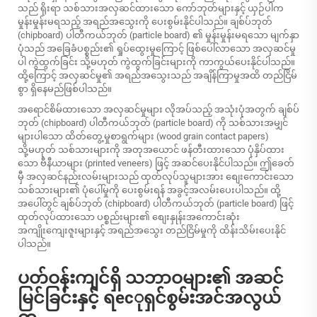
သည် ရိုးရာ သစ်သားအလှဆင်ထားသော ကော်ဘုတ်များနှင့် ယှဉ်ပါက
မှုန်းမှုန်းမရသည့် အရည်အသွေးကို ပေးစွမ်းနိုင်ပါသည်။ ချစ်ပ်ဘုတ်
(chipboard) ပါတီကယ်ဘုတ် (particle board) ၏ မှုန်းမှုန်းမရသော မျက်နှာ
ပုံသည် အခြေခံပစ္စည်း၏ ရှုပ်ထွေးမှုကြောင့် ဖြစ်ပေါ်လာသော အလှဆင်မှု
ပါ ကွဲထွက်ခြင်း သို့မဟုတ် ကွဲထွက်ခြင်းများကို ကာကွယ်ပေးနိုင်ပါသည်။
ထို့ကြောင့် အလှဆင်မှု၏ အရည်အသွေးသည် အချိန်ကြာမှုအထိ တည်ငြိမ်
စွာ ရှိနေမည်ဖြစ်ပါသည်။
အရောင်စိမ်ထားသော အလှဆင်မှုများ လိုအပ်သည့် အသုံးပုံအတွက် ချစ်ပ်
ဘုတ် (chipboard) ပါတီကယ်ဘုတ် (particle board) ကို သစ်သားအမျှင်
များပါသော ထိတ်တွေ့မှုစာရွက်များ (wood grain contact papers)
သို့မဟုတ် သစ်သားများကို အတုအယောင် ဖန်တီးထားသော ပုံနှိပ်ထား
သော ဗီနီယာများ (printed veneers) ဖြင့် အဆင်ပေးနိုင်ပါသည်။ ဤခေတ်
မှီ အလှဆင်နည်းလမ်းများသည် ထုတ်လုပ်သူများအား စျေးကောင်းသော
သစ်သားများ၏ ပုံပေါ်မှုကို ပေးစွမ်းရန် အခွင့်အလမ်းပေးပါသည်။ ထို့
အပေါ်တွင် ချစ်ပ်ဘုတ် (chipboard) ပါတီကယ်ဘုတ် (particle board) ဖြင့်
ထုတ်လုပ်ထားသော ပစ္စည်းများ၏ စျေးနှုန်းအကောင်းဆုံး
အကျိုးကျေးဇူးများနှင့် အရည်အသွေး တည်ငြိမ်မှုကို ထိန်းသိမ်းပေးနိုင်
ပါသည်။
ပတ်ဝန်းကျင်ရှိ သဘာဝများ၏ အဆင်
မြင်ခြင်းနှင့် ရесုရှင်စွမ်းအင်အလွယ်