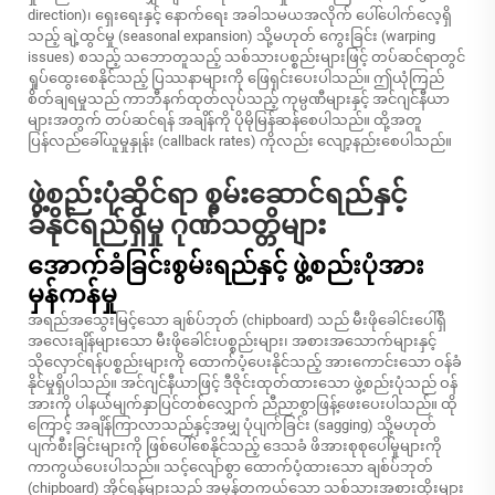
direction)၊ ရှေးရေးနှင့် နောက်ရေး အခါသမယအလိုက် ပေါ်ပေါက်လေ့ရှိ
သည့် ချဲ့ထွင်မှု (seasonal expansion) သို့မဟုတ် ကွေးခြင်း (warping
issues) စသည့် သဘောတူသည့် သစ်သားပစ္စည်းများဖြင့် တပ်ဆင်ရာတွင်
ရှုပ်ထွေးစေနိုင်သည့် ပြဿနာများကို ဖြေရှင်းပေးပါသည်။ ဤယုံကြည်
စိတ်ချရမှုသည် ကာဘီနက်ထုတ်လုပ်သည့် ကုမ္ပဏီများနှင့် အင်ဂျင်နီယာ
များအတွက် တပ်ဆင်ရန် အချိန်ကို ပိုမိုမြန်ဆန်စေပါသည်။ ထို့အတူ
ပြန်လည်ခေါ်ယူမှုနှုန်း (callback rates) ကိုလည်း လျော့နည်းစေပါသည်။
ဖွဲ့စည်းပုံဆိုင်ရာ စွမ်းဆောင်ရည်နှင့်
ခံနိုင်ရည်ရှိမှု ဂုဏ်သတ္တိများ
အောက်ခံခြင်းစွမ်းရည်နှင့် ဖွဲ့စည်းပုံအား
မှန်ကန်မှု
အရည်အသွေးမြင့်သော ချစ်ပ်ဘုတ် (chipboard) သည် မီးဖိုခေါင်းပေါ်ရှိ
အလေးချိန်များသော မီးဖိုခေါင်းပစ္စည်းများ၊ အစားအသောက်များနှင့်
သိုလှောင်ရန်ပစ္စည်းများကို ထောက်ပံ့ပေးနိုင်သည့် အားကောင်းသော ဝန်ခံ
နိုင်မှုရှိပါသည်။ အင်ဂျင်နီယာဖြင့် ဒီဇိုင်းထုတ်ထားသော ဖွဲ့စည်းပုံသည် ဝန်
အားကို ပါနယ်မျက်နှာပြင်တစ်လျှောက် ညီညာစွာဖြန့်ဖေးပေးပါသည်။ ထို
ကြောင့် အချိန်ကြာလာသည်နှင့်အမျှ ပုံပျက်ခြင်း (sagging) သို့မဟုတ်
ပျက်စီးခြင်းများကို ဖြစ်ပေါ်စေနိုင်သည့် ဒေသခံ ဖိအားစုစုပေါ်မှုများကို
ကာကွယ်ပေးပါသည်။ သင့်လျော်စွာ ထောက်ပံ့ထားသော ချစ်ပ်ဘုတ်
(chipboard) အိုင်ရန်များသည် အမှန်တကယ်သော သစ်သားအစားထိုးများ