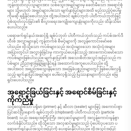
ဘွန်းထုတ်လုပ်သူများအား သစ်သွေးအမျှင်များမှ ခေတ်မီသော အရောင်စုံ
များ သို့မဟုတ် အမျှင်များပါသော မျက်နှာပြင်များအထိ မည်သည့်ပုံပေါ်မှု
ကိုမဆို ရရှိနိုင်စေပါသည်။ ထို့အပါအဝင် ချစ်ပ်ဘုတ် ပါတီကယ်ဘုတ်ဖြင့်
ပုံစံထုတ်လုပ်ခြင်း၏ စီးပွားရေးအကျိုးကျေးနှုံးများကိုလည်း ထိန်းသိမ်း
ပေးပါသည်။
ပရောဖက်ရှင်နယ်အဆင့်ရှိ ချစ်ပ်ဘုတ် ပါတီကယ်ဘုတ်သည် ကပ်စ်အက်ဒီ
ဟီးစ် အလွှာများနှင့် ကွန်တက်စ် စီမင့်များကို အလွန်ကောင်းမော်စေ
ပါသည်။ ထိုသို့သော ကပ်စ်များသည် အသုံးများသော အသုံးပုံအများ
အပြားတွင်ပါ အလွှာခွဲခြင်းမှ ကာကွယ်ပေးနိုင်သည့် အားကောင်းမော်သော
ကပ်စ်များဖြစ်ပါသည်။ မျက်နှာပြင်၏ အသေးစိတ်အသွင်အပြင်သည် က
ပ်စ်များ ညီညာစွာဖြန့်ဖြူးနိုင်ရန် အထောက်အကူပေးပါသည်။ ထို့
အပါအဝင် အရည်အသွေးနိမ့်သော အခြေခံပစ္စည်းများတွင် ဖြစ်ပေါ်လေ့ရှိ
သည့် မျက်နှာပြင်အမျှင်များ ပေါ်လေ့ရှိသည့် ပြဿနာများကိုလည်း ဖြေ
ရှင်းပေးပါသည်။
အရောင်ခြယ်ခြင်းနှင့် အရောင်စိမ်ခြင်းနှင့်
ကိုက်ညီမှု
သင့်လျော်သော ပရိုမာ (primer) နှင့် ဆီလာ (sealer) များဖြင့် အကောင်းစွာ
ပြင်ဆင်ပြီးနောက် ချစ်ပ်ဘုတ် (chipboard) ပါတီကယ်ဘုတ် (particle
board) သည် အရေးအကြီးကြီး အလှဆင်မှုများကို အလွန်ကောင်းမွန်စွာ
လက်ခံနိုင်ပါသည်။ ထိုသို့သော အလှဆင်မှုများသည် ပုံပေါ်လှပသော ပ
ရောဖက်ရှင်နယ်အသွင်အပြင်ကို ပေးစွမ်းနိုင်ပါသည်။ ထိုအသွင်အပြင်