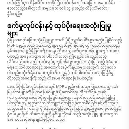
တင်းကြပ်စွာ ထိန်းသိမ်းထားနိုင်ပြီး ပတ်ဝန်းကျင်အခြေအနေများ စိမ်း
လေးသည့်အခါတွင်ပါ အမျှင်များ တစ်သျှူးတည်း ထိန်းသိမ်းထား
နိုင်သည်။
စက်မှုလုပ်ငန်းနှင့် ထုပ်ပိုးရေးအသုံးပြုမှု
များ
ပုံမှန်အောက်ခြေအသုံးပြုမှုများထက် ပိုမိုကျယ်ပေါင်းစွာ အသုံးပြုနိုင်သည့်
MDF ပစ္စည်းသည် ဂုဏ်သတ္တိများ တူညီမှုရှိခြင်းနှင့် ယုံကြည်စိတ်ချရသည့်
စွမ်းဆောင်ရည်ရှိခြင်းတို့ အရေးကြီးသည့် စက်မှုလုပ်ငန်းများတွင် အရေး
ပါသည့် အခန်းကဏ္ဍများ ပါဝင်ပါသည်။ ဤပစ္စည်း၏ တူညီသည့်
သိပ်သည်းဆသည် ထုတ်လုပ်မှုလုပ်ငန်းများတွင် အသုံးပြုသည့် ပုံစံများ၊
ဖိမှုပေးကိရိယာများနှင့် အထောက်အပံ့ကိရိယာများအတွက် သင့်လျော်
ပါသည်။ ထိုကိရိယာများတွင် တိကျမှုနှင့် ထပ်ခါထပ်ခါ အသုံးပြုနိုင်မှု
တို့သည် အရေးကြီးသည့် လိုအပ်ချက်များ ဖြစ်ပါသည်။
အထုပ်ပိုးခြင်းလုပ်ငန်းများတွင် MDF ပစ္စည်း၏ အထူးပြုထားသည့် ဖော်
မြူလေးများကို ပြသရန် စင်များ၊ ပို့ဆောင်ရေး အိုင်းအိုင်းများနှင့်
ကာကွယ်ရေး အထုပ်ပိုးမှုဖြေရှင်းနည်းများ ဖန်တီးရာတွင် အသုံးပြုကြ
ပါသည်။ ဤပစ္စည်းသည် တိကျစွာ စက်ဖြင့် ခွဲထုတ်နိုင်ခြင်းနှင့် ကိုင်တွယ်
သည့်အခါ ပျက်စီးမှုကို ခံနိုင်ရည်ရှိခြင်းတို့ကြောင့် ဖွဲ့စည်းမှုအရ ခိုင်မာမှုနှင့်
စုံစမ်းမှုစရိတ် ထိရောက်မှုတို့ နှစ်မျှ လိုအပ်သည့် အသုံးပြုမှုများအတွက်
အကောင်းဆုံးရွေးချယ်မှုဖြစ်ပါသည်။