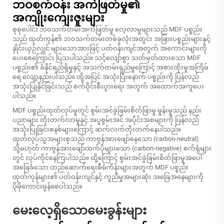
ဘဝစက်ဝန်း အကဲဖြတ်မှု၏
အကျိုးကျေးဇူးများ
စုစုပေါင်း ဘဝသက်တမ်းအကဲဖြတ်မှု လေ့လာမှုများသည် MDF ပစ္စည်း
သည် ထုတ်ကုန်၏ ဘဝသက်တမ်းတစ်ခုလုံးအတွင်း အခြားပစ္စည်းများနှင့်
နှိုင်းယှဉ်လျှင် များသောအားဖြင့် ပတ်ဝန်းကျင်အတွက် အကောင်းများကို
ပေးစေကြောင်း ပြသပါသည်။ သင့်လျော်စွာ သတ်မှတ်ထားသော MDF
ပစ္စည်း၏ ခံနိုင်ရည်ရှိမှုနှင့် အသက်တမ်းရှည်မှုကြောင့် အစားထိုးမှုအကြိမ်
ရေ လျော့နည်းပါသည်။ ထို့အပြင် အသုံးပြီးနောက် ပစ္စည်းကို ပြန်လည်
အသုံးပြုနိုင်ခြင်းသည် စက်ဝိုင်းစီးပွားရေး အတွက် အထောက်အကူပေး
ပါသည်။
MDF ပစ္စည်းထုတ်လုပ်မှုတွင် စွမ်းအင်ခွဲခြမ်းစိတ်ဖြာမှု မှုန်းမှုသည် နည်း
ပညာများ တိုးတက်လာမှုနှင့် အပူစွမ်းအင် အပိုင်းအစများကို ပြန်လည်
အသုံးပြုခြင်းစနစ်များကြောင့် ဆက်လက်တိုးတက်နေပါသည်။
ထုတ်လုပ်သူအများစုသည် ကာဗွန်အားဖျော်နေသော (carbon-neutral)
သို့မဟုတ် ကာဗွန်အားဖျော်ထက်ပိုများသော (carbon-negative) စက်ရုံများ
တွင် လုပ်ကိုင်နေကြပါသည်။ ထို့ကြောင့် စွမ်းအင်ခွဲခြမ်းစိတ်ဖြာမှုအပေါ်
အခြေခံသော တည်ဆောက်ရေးစီမံကိန်းများအတွက် MDF ပစ္စည်း
ထုတ်ကုန်များ၏ ပတ်ဝန်းကျင်နှင့် ကူညီမှုအများဆုံး အခြေအနေများကို
ပိုမိုကောင်းမွန်စေပါသည်။
မေးလေ့ရှိသောမေးခွန်းများ