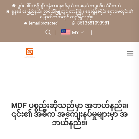
ရှမ်ဒေါင်း ဇံရှီဂျီ အန်တာနေရှင်နယ် ထရေးဒ် ကုမ္ပဏီ၊ လီမိတက်
ရှန်ဒေါင်းပြည်နယ်၊ လင်ယီမြို့တွင် တာနီမြို့၊ ဖေးရှဲန်ခရိုင်၊ ရှောဝမ်လိုင်း၏
မြောက်ဘက်တွင် တည်ရှိသည်။
8613581093981
[email protected]
MY
MDF ပစ္စည်းဆိုသည်မှာ အဘယ်နည်း။
၎င်း၏ အဓိက အကျေးနပ်မှုများမှာ အ
ဘယ်နည်း။