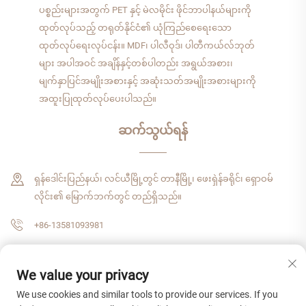
ပစ္စည်းများအတွက် PET နှင့် မဲလမိုင်း ဖိုင်ဘာပါနယ်များကို
ထုတ်လုပ်သည့် တရုတ်နိုင်ငံ၏ ယုံကြည်စေရေးသော
ထုတ်လုပ်ရေးလုပ်ငန်း။ MDF၊ ပါလီဝုဒ်၊ ပါတီကယ်လ်ဘုတ်
များ အပါအဝင် အချိန်နှင့်တစ်ပါတည်း အရွယ်အစား၊
မျက်နှာပြင်အမျိုးအစားနှင့် အဆုံးသတ်အမျိုးအစားများကို
အထူးပြုထုတ်လုပ်ပေးပါသည်။
ဆက်သွယ်ရန်
ရှန်ဒေါင်းပြည်နယ်၊ လင်ယီမြို့တွင် တာနီမြို့၊ ဖေးရှဲန်ခရိုင်၊ ရှောဝမ်
လိုင်း၏ မြောက်ဘက်တွင် တည်ရှိသည်။
+86-13581093981
[email protected]
We value your privacy
We use cookies and similar tools to provide our services. If you