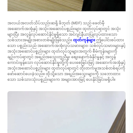
အလယ်အလတ်သိပ်သည်းဆရှိ ဖိဘုတ် (MDF) သည် ခေတ်မှီ
အဆောက်အအုံနှင့် အသုံးအဆောင်ပစ္စည်းများ ထုတ်လုပ်ရာတွင် အသုံး
များပြီး အလွန်လုပ်ဆောင်နိုင်မှုရှိသော အင်ဂျင်နီယာပြုလုပ်ထားသော
သစ်သားအမျိုးအစားတစ်မျိုးဖြစ်သည်။
ထုတ်ကုန်များ
ဤပေါင်းစပ်ထား
သော ပစ္စည်းသည် အဆောက်အအုံလုပ်သမားများ၊ သစ်လုပ်သမားများနှင့်
အသုံးအဆောင်ပစ္စည်းများ ထုတ်လုပ်သူများအတွက် စီမံကုန်းများကို
ချဉ်းကပ်ရာတွင် အရည်အသွေးတူညီမှု၊ စျေးနောက်ခံနိုင်မှုနှင့် အလွန်
ကောင်းမွန်သော လုပ်ဆောင်နိုင်မှုတို့ကို ပေးစေခြင်းဖြင့် အဆောက်အအုံနှင့်
အသုံးအဆောင်ပစ္စည်းများ ထုတ်လုပ်ရာတွင် တိုးတက်မှုအသစ်တစ်ရပ်ကို
ဖော်ဆောင်ပေးခဲ့သည်။ ထိုသို့သော အရည်အသွေးများကို သဘောထား
သော သစ်သားသုံးပစ္စည်းများက အများအားဖြင့် ပေးနိုင်ခြင်းမရှိပါ။