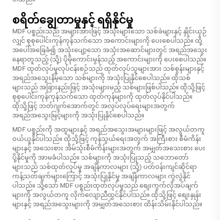
စရိတ်ချွေတာမှုနှင့် ရရှိနိုင်မှု
MDF ပစ္စည်းသည် အများအားဖြင့် အသုံးများသော သစ်ခဲများနှင့် နှိုင်းယှဉ်
လျှင် စုစုပေါင်းကုန်ကုန်သက်သော အကောင်းများကို ပေးစေပါသည်။ ထို့
အပေါ်အခြေခံ၍ အသုံးပျော့သော အသုံးအဆောင်များတွင် အရည်အသွေး
နေရာတူသည့် (သို့) ပိုမိုကောင်းမွန်သည့် အကောင်းများကို ပေးစေပါသည်။
MDF ထုတ်လုပ်မှုလုပ်ငန်းစဉ်သည် ထုတ်လုပ်သူများအား သစ်စွန်းများနှင့်
အရည်အသွေးနိမ့်သော သစ်များကို အသုံးပြုနိုင်စေပါသည်။ ထိုသစ်
များသည် အခြားနည်းဖြင့် အသုံးများမည့် သစ်များဖြစ်ပါသည်။ ထိုသို့ဖြင့်
စုစုပေါင်းကုန်ကုန်သက်သော ထုတ်ကုန်များကို ထုတ်လုပ်နိုင်ပါသည်။
ထိုသို့ဖြင့် ဘတ်ဂျက်အောက်တွင် အလုပ်လုပ်ရေးများအတွက်
အရည်အသွေးမြင့်များကို အသုံးပြုနိုင်စေပါသည်။
MDF ပစ္စည်းကို အထူများနှင့် အရည်အသွေးအများများဖြင့် အလွယ်တကူ
ဝယ်ယူနိုင်ပါသည်။ ထိုသို့ဖြင့် ကုန်သွယ်ရေးအတွက် အကြီးစား စီမံကိန်း
များနှင့် အသေးစား အိမ်သုံးစီမံကိန်းများအတွက် အမျှတ်အသေးစား ပေး
ပို့နိုင်မှုကို အာမခံပါသည်။ သစ်များကို အသုံးပြုသည့် သဘောတော်
များသည် သစ်ထုတ်လုပ်မှု အချိန်ကာလများ (သို့) ပတ်ဝန်းကျင်ဆိုင်ရာ
ကန့်သတ်ချက်များကြောင့် အသုံးပြုနိုင်မှု အချိန်ကာလများ ကွဲလွဲနိုင်
ပါသည်။ သို့သော် MDF ပစ္စည်းထုတ်လုပ်မှုသည် စျေးကွက်လိုအပ်ချက်
များကို အလွယ်တကူ လိုက်လျောညီထွှင်နိုင်ပါသည်။ ထိုသို့ဖြင့် စျေးနှုန်း
များနှင့် အရည်အသွေးများကို အမျှတ်အသေးစား ထိန်းသိမ်းနိုင်ပါသည်။