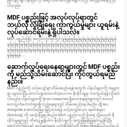
ခြင်းနှင့် မျက်နှာပြင်ကို အဆုံးသတ်ပေးခြင်းများသည် အလွန်အရေးကြီး
ပါသည်။
MDF ပစ္စည်းဖြင့် အလုပ်လုပ်ရာတွင်
ဘယ်လို လုံခြုံရေး ကာကွယ်မှုများ ယူရမ်းနဲ့
လုပ်ဆောင်ရမ်းနဲ့ ရှိပါသလဲ။
MDF ပစ္စည်းဖြင့် အလုပ်လုပ်ရာတွင် မှုန်မှုန်မှုန်မှုန်မှုန်မှုန်မှုန်မှုန်မှုန်မှုန်မှုန်မှုန်
မှုန်မှုန်မှုန်မှုန်မှုန်မှုန်မှုန်မှုန်မှုန်မှုန်မှုန်မှုန်မှုန်မှုန်မှုန်မှုန်မှုန်မှုန်မှုန်မှုန်မှုန်မှုန်မှုန်မှုန်
မှုန်မှုန်မှုန်မှုန်မှုန်မှုန်မှုန်မှုန်မှုန်မှုန်မှုန်မှုန်မှုန်မှုန်မှုန်မှုန်မှုန်မှုန်မှုန်မှုန်မှုန်မှုန်မှုန်မှုန်
မှုန်မှုန်မှုန်......
ဆောက်လုပ်ရေးနေရာများတွင် MDF ပစ္စည်း
ကို မည်သို့သိမ်းဆောင်ပြီး ကိုင်တွယ်ရမည်
နည်း။
MDF ပစ္စည်းကို သင့်လျော်စွာသိမ်းဆည်းရန်အတွက် ပါနယ်များကို အမျှတ
စွာ ချထားပြီး ကောင်းစွာထောက်ပံ့ပေးကာ စိုထိုင်းမှုမှ ကာကွယ်ရန် လိုအပ်
ပါသည်။ ပါနယ်များကို ဖုံးအ покрытие ရှိသောနေရာများတွင် လေဝင်
လေထွက်ကောင်းစွာရှိသည့်နေရာတွင် သိမ်းဆည်းရပါမည်။ ထို့အပ
alongside အောက်ခြေမှ မြှင့်ထားရန် သင့်လျော်သော အုတ်ခဲများ
(blocking) ကို အသုံးပြုရပါမည်။ MDF ပစ္စည်းသည် မိုးရေ သို့မဟုတ် စို
ထိုင်းမှုများနှင့် ထိတွေ့မှုရှိပါက စိုထိုင်းမှုကို အလွန်မြန်မြန်စုပ်ယူနိုင်ပြီး
ဖောင်းကြွခြင်းနှင့် မျက်နှာပုံများ ပျက်စီးခြင်းတို့ ဖြစ်ပေါ်စေနိုင်ပါသည်။ ပါ