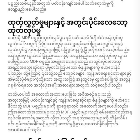
ပစ္စည်းတစ်ယူနစ်အတွက် ပတ်ဝန်းကျင်အပေါ် သက်ရောက်မှုကို
လျော့နည်းစေပါသည်။
ထုတ်လွှတ်မှုများနှင့် အတွင်းပိုင်းလေသော့
ထုတ်လုပ်မှု
ခေတ်မှီ MDF ပစ္စည်းထုတ်လုပ်မှုသည် ဖော်မေလ်ဒီဟိုက်ဒ် အန်တွင်းမှ
ထွက်ပေါ်လာမှုကို ပိုမိုကောင်းမွန်သော ရှူးရင်းဖော်မြူလေးရှင်များနှင့်
ထုတ်လုပ်မှုလုပ်ငန်းစဉ်များဖြင့် ဖြေရှင်းရန် ဖွံ့ဖြိုးတိုးတက်လာခဲ့ပါသည်။
အန်တွင်းမှ ထွက်ပေါ်မှုနည်းသော နှင့် အလွန်နည်းသော အန်တွင်းမှ ထွက်
ပေါ်မှုရှိသော MDF ပစ္စည်းအမျိုးအစားများသည် အတွင်းပိုင်းလေထု
အရည်အသွေးဆိုင်ရာ ပိုမိုတင်းကြပ်သော စံနှုန်းများကို ဖော်ပေးနိုင်
ပါသည်။ ထို့ကြောင့် ၎င်းတို့သည် ကျောင်းများ၊ ကျန်းမာရေးစင်တာများနှင့်
အိမ်သုံးပုံစံများကဲ့သို့သော အထူးသဖြင့် အန်တွင်းမှ ထွက်ပေါ်မှုကို အလွန်
ဂရုစိုက်ရသော အသုံးပုံအမျိုးအစားများအတွက် သင့်လျော်ပါသည်။
တတိယပါတီ အထောက်အထားပေးခြင်း အစီအစဉ်များသည်
အထူးသဖြင့် ပတ်ဝန်းကျင်နှင့် ကျန်းမာရေးဆိုင်ရာ စံနှုန်းများကို ဖော်ပေး
နိုင်သည့် MDF ပစ္စည်းများကို ရှာဖွေရာတွင် အထောက်အကူပေးပါသည်။
ဤအထောက်အထားများသည် MDF ပစ္စည်းများသည် စွမ်းဆောင်ရည်အရ
လုပ်ငန်းအောင်မှုအတွက် လိုအပ်သည့် အရည်အသွေးများကို ထိန်းသိမ်း
ရင်း စွမ်းအင်ခေါင်းစဥ်များကို အောင်မှုရှိစွာ ပေးဆောင်နိုင်ကြောင်း
အာမခံပေးပါသည်။