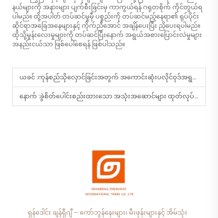
နယ်များကို အနားများ ပျက်စီးခြင်းမှ ကာကွယ်ရန် ဂရုတစိုက် ကိုင်တွယ်ရ
ပါမည်။ ထို့အပါတ် တပ်ဆင်မှုမှီ ပစ္စည်းကို တပ်ဆင်မည့်နေရာ၏ ရုပ်ပိုင်း
ဆိုင်ရာအခြေအနေများနှင့် ကိုက်ညီအောင် အချိန်ပေးပြီး ညှိပေးရပါမည်။
ထိုသို့မှုန်းလေးမှုများကို တပ်ဆင်ပြီးနောက် အရွယ်အစားပြောင်းလဲမှုများ
အနည်းငယ်သာ ဖြစ်ပေါ်စေရန် ဖြစ်ပါသည်။
ယခင် :
ကုန်စည်သိုလှောင်ခြင်းအတွက် အကောင်းဆုံးပလိုင်ဝုဒ်အရွယ်အစားများမှာ အဘယ်နည်း။
နောက် :
ခွဲစိတ်ပေါင်းစည်းထားသော အသုံးအဆောင်များ ထုတ်လုပ်ရေးတွင် ခွဲစိတ်ပေါင်းစည်းထားသော ပါတီကယ်ဘုတ်သည် ထုတ်လုပ်မှု စွမ်းဆောင်ရည်ကို မည်သို့မှုန်းသော အကျိုးသက်ရောက်မှုရှိပါသနည်း။
ရှန်ဒေါင်း ချန်ရှီဂျီ — ကော်ဘွန်နေးများ၊ မီးဖုန်းများနှင့် အိမ်သုံး