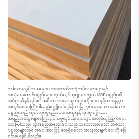
သစ်သားလုပ်သမားများ၊ အဆောက်အအုံလုပ်သမားများနှင့်
အသုံးအဆောင်ပစ္စည်းများ ထုတ်လုပ်သူများအတွက် MDF ပစ္စည်း၏
အဓိပ္ပာယ်နှင့် ၎င်း၏ အဓိက အားသာချက်များကို နားလည်ထားရန်မှာ
အလွန်အရေးကြီးပါသည်။ ဤအင်ဂျင်နီယာပြုလုပ်ထားသော သစ်သား
ပစ္စည်းသည် ထုတ်လုပ်မှုနည်းလမ်းအထူးနှင့် ၎င်းမှ ရရှိသော
အရည်အသွေးများကြောင့် စက်မှုလုပ်ငန်းများတွင် အလွန်လူကြိုက်များ
လာခဲ့ပါသည်။ ထိုအရည်အသွေးများသည် သဘောထားသော သစ်သား
ပစ္စည်းများတွင် အများအားဖြင့် တွေ့ရှိရသော အားနည်းချက်များကို ဖြေ
ရှင်းပေးနိုင်ပါသည်။