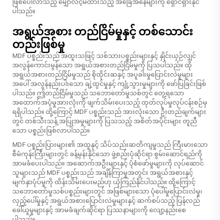
ဖြစ်ပေါ်လာသည့် မျှော်လင့်မထားသည့် အခြေအနေများကို ရှောင်ရှားနိုင်
ပါသည်။
အရွယ်အစား တည်ငြိမ်မှုနှင့် တစ်သောင်း
တည်းဖြစ်မှု
MDF ပစ္စည်းသည် အထူးသဖြင့် သစ်သားပစ္စည်းများနှင့် နှိုင်းယှဉ်လျှင်
အလွန်ကောင်းမွန်သော အရွယ်အစားတည်ငြိမ်မှုကို ပြသပါသည်။ ထို
အရွယ်အစားတည်ငြိမ်မှုသည် စိုထိုင်းဆနှင့် အပူခါးမှုပြောင်းလဲမှုများ
အပေါ် အလွန်နည်းပါးသော ချဲ့ထွင်မှုနှင့် ကျုံ့သွားမှုများကို ဖော်ပြခြင်းဖြစ်
ပါသည်။ ဤတည်ငြိမ်မှုသည် သဘောတော်မှုသစ်တွင် တွေ့ရသော
အထောက်အပံ့မှုအားလုံးကို ဖျက်သိမ်းပေးသည့် ထုတ်လုပ်မှုလုပ်ငန်းစဉ်မှ
ရရှိပါသည်။ ထို့ကြောင့် MDF ပစ္စည်းသည် အားလုံးသော ဦးတည်ချက်များ
တွင် တစ်သီးသန့် အပြုအမှုများကို ပြသသည့် အစိတ်အပိုင်းများ တူညီ
သော ပစ္စည်းဖြစ်လာပါသည်။
MDF ပစ္စည်းပြားများ၏ အထူနှင့် သိပ်သည်းဆတိကျမှုသည် ကြီးမားသော
စီမံကုန်းကြီးများတွင် ခန့်မှန်းနိုင်သော ဖွဲ့စည်းပုံဆိုင်ရာ စွမ်းဆောင်ရည်ကို
အာမခံပေးပါသည်။ အဆောက်အဦးများနှင့် ပုံစံဖော်မှုများကို လုပ်ဆောင်
သူများသည် MDF ပစ္စည်းသည် အချိန်ကြာမှုအတွင်း အရွယ်အစားနှင့်
မျက်နှာပုံပ်မှုကို ထိန်းသိမ်းပေးမည်ဟု ယုံကြည်နိုင်ပါသည်။ ထို့ကြောင့်
သဘောတော်မှုသစ်ပစ္စည်းများတွင် အဖြစ်များသော ပုံပေါ်မှုပြောင်းလဲမှု၊
လှည့်ပေါ်မှုနှင့် အရွယ်အစားပြောင်းလဲမှုများနှင့် ဆက်စပ်သည့် ပြန်လည်
ခေါ်ယူမှုများနှင့် အာမခံချက်ဆိုင်ရာ ပြဿနာများကို လျော့နည်းစေ
ပါသည်။