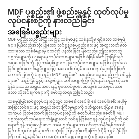
MDF ပစ္စည်း၏ ဖွဲ့စည်းမှုနှင့် ထုတ်လုပ်မှု
လုပ်ငန်းစဉ်ကို နားလည်ခြင်း
အခြေခံပစ္စည်းများ
MDF ပစ္စည်းသည် အထူးသဖြင့် သစ်မာနှင့် သစ်နုတို့မှ ရရှိသော သစ်မှုန်
များ၊ ပြန်လည်အသုံးပြုသော သစ်စွန့်ပစ်ပစ္စည်းများနှင့် အထူးသတ်မှတ်
ထားသော သစ်ခဲများမှ စတင်၍ ဖန်တီးခြင်းဖြစ်သည်။ ဤသဘောတူ
ပစ္စည်းများကို ယန္တရားမှ အပိုင်းအစများအဖြစ် ခွဲခြမ်းစိတ်ဖြာခြင်းနှင့်
အပူပေးခြင်းတို့ဖြင့် သစ်မှုန်များအဖြစ် အပိုင်းအစများအဖြစ် ပြောင်းလဲ
ခြင်း စွမ်းဆောင်ရည်များဖြင့် အသေးစိတ်စွမ်းဆောင်ရည်များဖြင့် ဖြတ်
တောက်ခြင်းကို ခံရသည်။ MDF ပစ္စည်း၏ အရည်အသွေးသည် ဤသစ်မှုန်
များ၏ တည်ငြိမ်မှုနှင့် သန့်စင်မှုအပေါ် အများကြီး မှီခိုနေပါသည်။ ထိုသစ်
မှုန်များသည် အရွယ်အစားနှင့် စိုထောင်မှုပမာဏတို့၏ သတ်မှတ်ထား
သော လိုအပ်ချက်များကို ဖော်ထုတ်ရမည်ဖြစ်သည်။
သစ်မှုန်ပြင်ဆင်မှုလုပ်ငန်းစဉ်တွင် သစ်ခေါင်းပေါ်မှ ခေါင်းပေါ်ခေါင်းပေါ်မှ
အခြားသစ်များနှင့် အရွယ်အစားကြီးမှုများကို ဖယ်ရှားပေးပြီးမှ အမှန်
တကယ် ဖြတ်တောက်ခြင်းလုပ်ငန်းစဉ်ကို စတင်ပါသည်။ ခေတ်မှီ MDF
ပစ္စည်းထုတ်လုပ်ရေးစက်ရုံများတွင် သစ်မှုန်ဖြစ်စေရန် လုပ်ငန်းစဉ်သို့ ဝင်
ရောက်ရန် သင့်လျော်သော သစ်ပစ္စည်းများသာ ဝင်ရောက်နိုင်ရန် အဆင့်
မြင့် စစ်ထုတ်စနစ်များကို အသုံးပြုကြသည်။ ထို့ကြောင့် ပိုမိုတည်ငြိမ်ပြီး
ကြိုတင်ခန့်မှန်းနိုင်သော အဆုံးသတ်ပစ္စည်းများကို ရရှိနေသည်။