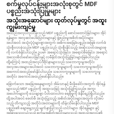
စက်မှုလုပ်ငန်းများအလုံးစုတွင် MDF
ပစ္စည်းအသုံးပြုမှုများ
အသုံးအဆောင်များ ထုတ်လုပ်မှုတွင် အထူး
ကျွမ်းကျင်မှု
အထည်အလုပ်လုပ်ငန်းသည် MDF ပစ္စည်းကို စောင်းထောင်ခြင်းများ၊ အိုင်
ရန်များ၊ အလှဆင်ပေါ်ပြောင်းများနှင့် ဖွဲ့စည်းမှုအစိတ်အပိုင်းများ
အပါအဝင် အသုံးပုံပုံများစွာအတွက် အဓိကအခြေခံပစ္စည်းအဖြစ် လက်ခံ
သုံးစွီးလာခဲ့သည်။ MDF ပစ္စည်းသည် သုံးစွီးနိုင်သည့် အဆုံးသတ်အများစု
ကို လက်ခံနိုင်ပါသည်။ ဥပမါ- အရောင်သုံးခြင်း၊ အရောင်စိမ်ခြင်း၊ အရောင်
အသေးစိတ်ဖော်ပေးခြင်းနှင့် လမီနိတ်အသုံးပြုခြင်းများဖြစ်ပါသည်။
ထို့ကြောင့် အထည်အလုပ်ဒီဇိုင်နာများသည် သဘောကူးမှုအတိုင်း
အလှအပအများအပါအဝင် သဘောကူးမှုများကို သဘောကူးမှုအတိုင်း
အကောင်အထည်ဖော်နိုင်ပါသည်။ သဘောကူးမှုများကို သဘောကူးမှု
အတိုင်း အကောင်အထည်ဖော်နိုင်ပါသည်။
ခြောက်သော အခြေအနေများတွင် အိမ်သာနှင့် မီးဖိုခေါင်းအတွက် အိုင်ရန်
များသည် MDF ပစ္စည်းကို အထူးသဖြင့် အသုံးပြုကြသည်။ အကူး
အပေါက်များကို သေချာစွာ ပိတ်ထားပါက ရေစိုမှုကို ခံနိုင်ရည်ရှိပါသည်။
ထို့အပါအဝင် ခေတ်မီ အသုံးပြုသည့် အစိတ်အပိုင်းများအတွက် လိုအပ်
သည့် တိကျသည့် အတိုင်းအတာများကို ထိန်းသိမ်းနိုင်ပါသည်။ MDF
ပစ္စည်း၏ ချောမွေ့သည့် မျက်နှာပြင်သည် ဟင်ဂ်များ၊ အိုင်ရန်များ နှင့်
အခြားသေးငယ်သည့် စက်မှုအစိတ်အပိုင်းများသည် အထည်အလုပ်၏