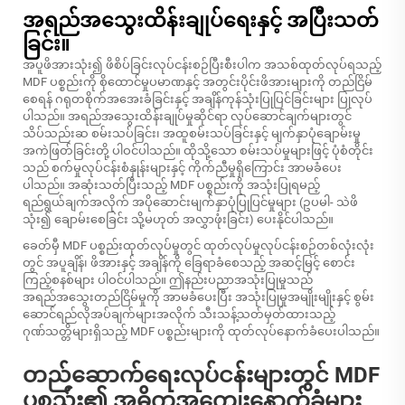
အရည်အသွေးထိန်းချုပ်ရေးနှင့် အပြီးသတ်
ခြင်း။
အပူဖိအားသုံး၍ ဖိစိပ်ခြင်းလုပ်ငန်းစဉ်ပြီးစီးပါက အသစ်ထုတ်လုပ်ရသည့်
MDF ပစ္စည်းကို စိုထောင်မှုပမာဏနှင့် အတွင်းပိုင်းဖိအားများကို တည်ငြိမ်
စေရန် ဂရုတစိုက်အအေးခံခြင်းနှင့် အချိန်ကုန်သုံးပြုပြင်ခြင်းများ ပြုလုပ်
ပါသည်။ အရည်အသွေးထိန်းချုပ်မှုဆိုင်ရာ လုပ်ဆောင်ချက်များတွင်
သိပ်သည်းဆ စမ်းသပ်ခြင်း၊ အထူစမ်းသပ်ခြင်းနှင့် မျက်နှာပုံချောမ်းမှု
အကဲဖြတ်ခြင်းတို့ ပါဝင်ပါသည်။ ထိုသို့သော စမ်းသပ်မှုများဖြင့် ပုံစံတိုင်း
သည် စက်မှုလုပ်ငန်းစံနှုန်းများနှင့် ကိုက်ညီမှုရှိကြောင်း အာမခံပေး
ပါသည်။ အဆုံးသတ်ပြီးသည့် MDF ပစ္စည်းကို အသုံးပြုရမည့်
ရည်ရွယ်ချက်အလိုက် အပိုဆောင်းမျက်နှာပုံပြုပြင်မှုများ (ဥပမါ- သဲဖိ
သုံး၍ ချောမ်းစေခြင်း သို့မဟုတ် အလွှာဖုံးခြင်း) ပေးနိုင်ပါသည်။
ခေတ်မှီ MDF ပစ္စည်းထုတ်လုပ်မှုတွင် ထုတ်လုပ်မှုလုပ်ငန်းစဉ်တစ်လုံးလုံး
တွင် အပူချိန်၊ ဖိအားနှင့် အချိန်ကို ခြေရာခံစေသည့် အဆင့်မြင့် စောင်း
ကြည့်စနစ်များ ပါဝင်ပါသည်။ ဤနည်းပညာအသုံးပြုမှုသည်
အရည်အသွေးတည်ငြိမ်မှုကို အာမခံပေးပြီး အသုံးပြုမှုအမျိုးမျိုးနှင့် စွမ်း
ဆောင်ရည်လိုအပ်ချက်များအလိုက် သီးသန့်သတ်မှတ်ထားသည့်
ဂုဏ်သတ္တိများရှိသည့် MDF ပစ္စည်းများကို ထုတ်လုပ်နောက်ခံပေးပါသည်။
တည်ဆောက်ရေးလုပ်ငန်းများတွင် MDF
ပစ္စည်း၏ အဓိကအကျေးနောက်ခံများ