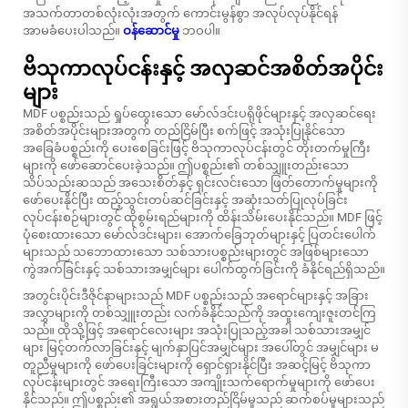
အသက်တာတစ်လုံးလုံးအတွက် ကောင်းမွန်စွာ အလုပ်လုပ်နိုင်ရန်
အာမခံပေးပါသည်။
ဝန်ဆောင်မှု
ဘဝပါ။
ဗိသုကာလုပ်ငန်းနှင့် အလှဆင်အစိတ်အပိုင်း
များ
MDF ပစ္စည်းသည် ရှုပ်ထွေးသော မော်လ်ဒင်းပရိုဖိုင်များနှင့် အလှဆင်ရေး
အစိတ်အပိုင်းများအတွက် တည်ငြိမ်ပြီး စက်ဖြင့် အသုံးပြုနိုင်သော
အခြေခံပစ္စည်းကို ပေးစေခြင်းဖြင့် ဗိသုကာလုပ်ငန်းတွင် တိုးတက်မှုကြီး
များကို ဖော်ဆောင်ပေးခဲ့သည်။ ဤပစ္စည်း၏ တစ်သျှူးတည်းသော
သိပ်သည်းဆသည် အသေးစိတ်နှင့် ရှင်းလင်းသော ဖြတ်တောက်မှုများကို
ဖော်ပေးနိုင်ပြီး ထည့်သွင်းတပ်ဆင်ခြင်းနှင့် အဆုံးသတ်ပြုလုပ်ခြင်း
လုပ်ငန်းစဉ်များတွင် ထိုစွမ်းရည်များကို ထိန်းသိမ်းပေးနိုင်သည်။ MDF ဖြင့်
ပုံစေးထားသော မော်လ်ဒင်းများ၊ အောက်ခြေဘုတ်များနှင့် ပြတင်းပေါက်
များသည် သဘောထားသော သစ်သားပစ္စည်းများတွင် အဖြစ်များသော
ကွဲအက်ခြင်းနှင့် သစ်သားအမျှင်များ ပေါက်ထွက်ခြင်းကို ခံနိုင်ရည်ရှိသည်။
အတွင်းပိုင်းဒီဇိုင်နာများသည် MDF ပစ္စည်းသည် အရောင်များနှင့် အခြား
အလွှာများကို တစ်သျှူးတည်း လက်ခံနိုင်သည်ကို အထူးကျေးဇူးတင်ကြ
သည်။ ထိုသို့ဖြင့် အရောင်လေးများ အသုံးပြုသည့်အခါ သစ်သားအမျှင်
များ မြင့်တက်လာခြင်းနှင့် မျက်နှာပြင်အမျှင်များ အပေါ်တွင် အမျှင်များ မ
တူညီမှုများကို ဖော်ပေးခြင်းများကို ရှောင်ရှားနိုင်ပြီး အဆင့်မြင့် ဗိသုကာ
လုပ်ငန်းများတွင် အရေးကြီးသော အကျိုးသက်ရောက်မှုများကို ဖော်ပေး
နိုင်သည်။ ဤပစ္စည်း၏ အရွယ်အစားတည်ငြိမ်မှုသည် ဆက်စပ်မှုများသည်