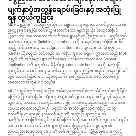
မျက်နှာပုံအလွန်ချောမ်းခြင်းနှင့် အသုံးပြု
ရန် လွယ်ကူခြင်း
MDF ပစ္စည်း၏ အရေးကြီးဆုံး အကျိုးကျေးဇူးများထဲမှ တစ်ခုမှာ ၎င်း၏
အလွန်ချောမွေ့ပြီး တစ်သွေးထောက်သော မျက်နှာပြင် အသွင်အပြင်
ဖြစ်သည်။ သဘောထောက် သစ်သားများနှင့် ကွဲပြားစွာ၊ MDF ပစ္စည်းတွင်
အဆုံးသတ်မှုများ (finishing operations) ကို အနှောင့်အယှက်ဖြစ်စေနိုင်
သည့် သစ်သားအမျှင်များ (grain patterns)၊ အမျှင်များ ပေါင်းစုမှုများ
(knots) သို့မဟုတ် သိပ်သည်းဆ ကွဲပြားမှုများ မရှိပါ။ ဤအရာသည် MDF
ပစ္စည်းကို အပ်စ်များ (paint finishes)၊ သစ်သားအလွှာများ (veneer
application) သို့မဟုတ် လမီနိတ်များ (laminate bonding) ကို အသုံးပြု
ရာတွင် အထောက်အကူပေးပါသည်။ အကူအညီဖြစ်စေရန် မျက်နှာပြင်ပေါ်
တွင် အက်ကြောင်းများ သို့မဟုတ် အက်ကြောင်းများ မပေါ်လာစေရန်
အထောက်အကူပေးပါသည်။
MDF ပစ္စည်းတွင် အနှံ့အပြား တစ်သွေးထောက်သော သိပ်သည်းဆရှိခြင်း
ကြောင့် ဖြတ်တုံးခြင်း၊ သို့မဟုတ် ပုံစံဖော်ခြင်း စသည့် စက်မှုလုပ်ငန်းများ
တွင် အမျှတ်အသား အတိုင်းအတာဖြင့် အလုပ်လုပ်နိုင်ပါသည်။ သစ်သား
လုပ်သမားများသည် MDF ပစ္စည်းကို အသုံးပြုရာတွင် ကွဲပြားသည့်
စက်ကိရိယာများနှင့် နည်းလမ်းများကို အသုံးပြုရာတွင် မျှတ်
အတိုင်းအတာဖြင့် အလုပ်လုပ်နိုင်ကြောင်းကို အထောက်အကူပေးပါသည်။
သဘောထောက် သစ်သားများကို အသုံးပြုရာတွင် အမျှင်များ၏
သိပ်သည်းဆနှင့် အမျှင်များ၏ လမ်းကြောင်းများ ကွဲပြားမှုများကြောင့်