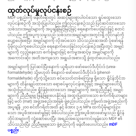
ထုတ်လုပ်မှုလုပ်ငန်းစဉ်
MDF ပစ္စည်းကို ဖန်တီးရာတွင် အဆင့်များစွာပါဝင်သော ရှုပ်ထွေးသော
လုပ်ငန်းစဉ်ကို အသုံးပြုပါသည်။ ဤလုပ်ငန်းစဉ်သည် ပြင်ဆင်ထားသော
သစ်သားအမျှင်များကို အပူချိန်မြင့်မြင့်ဖြင့် ရေနောက်ပေးခြင်းဖြင့် စတင်
ပါသည်။ ဤအပူကုသမှုသည် သစ်သားအမျှင်များအတွင်းရှိ လိုင်ဂနင်ကို
ပျော့ပေါ့စေပြီး အမျှင်များကို လိုအပ်သော သိပ်သည်းဆအထိ ပုံဖော်ရန်
ပိုမိုလွယ်ကူစေပါသည်။ ရေနောက်ပေးခြင်းလုပ်ငန်းစဉ်အပြီးတွင် အမျှင်
များကို လှည့်နေသော စက်စွဲများဖြင့် စက်မှုအဆင့်မှ အမျှင်များကို
အကောင်းဆုံး အတိအကျသော အရွယ်အစားသို့ ခွဲထုတ်ပေးပါသည်။
အမျှင်များကို ပြင်ဆင်ပြီးနောက် ယူရီယာ-ဖော်မေလ်ဒီဟိုင်းဒ် (urea-
formaldehyde) သို့မဟုတ် ဖီနောလ်-ဖော်မေလ်ဒီဟိုင်းဒ် (phenol-
formaldehyde) တို့ကဲ့သို့သော စင်သေတ်တစ်ကြေးမှု ရှိသော ရှိုင်န်ဘိုင်ဒာ
များကို ထိန်းချုပ်ထားသော ရောစပ်မှုလုပ်ငန်းစဉ်ဖြင့် အမျှင်များပေါ်သို့
အသုံးပြုပါသည်။ ရှိုင်န်ဖုံးထားသော အမျှင်များကို အထူညီညီနှင့် အမျှင်
များကို ညီညီမျှမျှ ဖြန့်ဖြူးပေးနိုင်ရန် အထူးပြုထားသော စက်ကိရိယာများ
ဖြင့် မတ် (mat) အဖွဲ့အစည်းအဖြစ် ဖွဲ့စည်းပါသည်။ ဤမတ်အဖွဲ့အစည်းကို
အပူချိန် ၂၀၀ စင်တီဂရိတ်အထိ နှင့် ဖိအား ၃.၅ MPa ထက်ပိုမိုများပြား
သော အပူဖိအားဖော်မှုဖြင့် ဖိစိပ်ပါသည်။ ဤအပူဖိအားဖော်မှုသည် ရှိုင်န်
ဘိုင်ဒာများကို လှုံ့ဆော်ပေးပြီး အရည်အသွေးကောင်းမွန်သော MDF ၏
သိပ်သည်းပြီး ညီညီမျှမျှသော ဖွဲ့စည်းပုံကို ဖန်တီးပေးပါသည်။
mDF
ပစ္စည်း
.