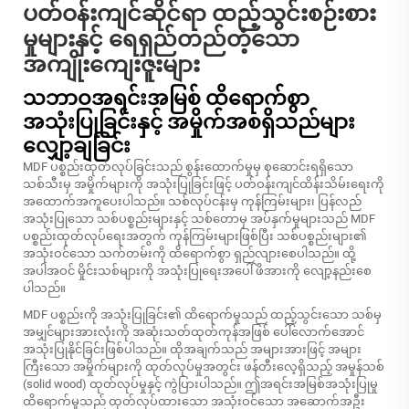
ပတ်ဝန်းကျင်ဆိုင်ရာ ထည့်သွင်းစဉ်းစား
မှုများနှင့် ရေရှည်တည်တံ့သော
အကျိုးကျေးဇူးများ
သဘာဝအရင်းအမြစ် ထိရောက်စွာ
အသုံးပြုခြင်းနှင့် အမှိုက်အစရှိသည်များ
လျှော့ချခြင်း
MDF ပစ္စည်းထုတ်လုပ်ခြင်းသည် စွန်းထောက်မှုမှ စုဆောင်းရရှိသော
သစ်သီးမှ အမှိုက်များကို အသုံးပြုခြင်းဖြင့် ပတ်ဝန်းကျင်ထိန်းသိမ်းရေးကို
အထောက်အကူပေးပါသည်။ သစ်လုပ်ငန်းမှ ကုန်ကြမ်းများ၊ ပြန်လည်
အသုံးပြုသော သစ်ပစ္စည်းများနှင့် သစ်တောမှ အပ်နှက်မှုများသည် MDF
ပစ္စည်းထုတ်လုပ်ရေးအတွက် ကုန်ကြမ်းများဖြစ်ပြီး သစ်ပစ္စည်းများ၏
အသုံးဝင်သော သက်တမ်းကို ထိရောက်စွာ ရှည်လျားစေပါသည်။ ထို့
အပါအဝင် မှိုင်းသစ်များကို အသုံးပြုရေးအပေါ် ဖိအားကို လျော့နည်းစေ
ပါသည်။
MDF ပစ္စည်းကို အသုံးပြုခြင်း၏ ထိရောက်မှုသည် ထည့်သွင်းသော သစ်မှ
အမျှင်များအားလုံးကို အဆုံးသတ်ထုတ်ကုန်အဖြစ် ပေါ်လောက်အောင်
အသုံးပြုနိုင်ခြင်းဖြစ်ပါသည်။ ထိုအချက်သည် အများအားဖြင့် အများ
ကြီးသော အမှိုက်များကို ထုတ်လုပ်မှုအတွင်း ဖန်တီးလေ့ရှိသည့် အမှုန်သစ်
(solid wood) ထုတ်လုပ်မှုနှင့် ကွဲပြားပါသည်။ ဤအရင်းအမြစ်အသုံးပြုမှု
ထိရောက်မှုသည် ထုတ်လုပ်ထားသော အသုံးဝင်သော အဆောက်အဦး