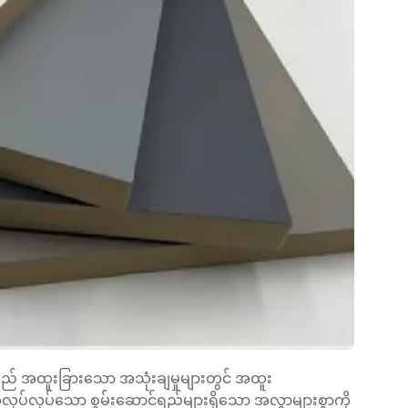
သည် အထူးခြားသော အသုံးချမှုများတွင် အထူး
ပ်လုပ်သော စွမ်းဆောင်ရည်များရှိသော အလွှာများစွာကို