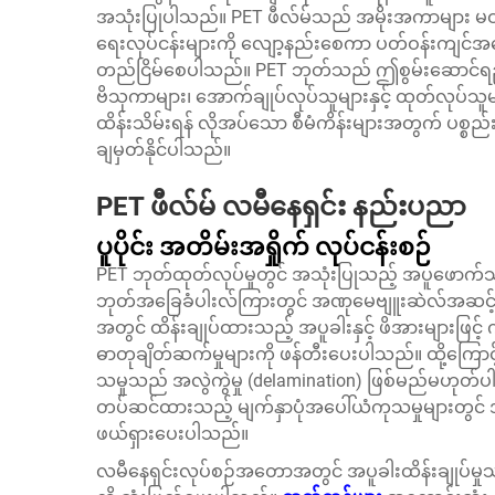
အသုံးပြုပါသည်။ PET ဖီလ်မ်သည် အမိုးအကာများ မဝင်ရေ
ရေးလုပ်ငန်းများကို လျော့နည်းစေကာ ပတ်ဝန်းကျင်အခြ
တည်ငြိမ်စေပါသည်။ PET ဘုတ်သည် ဤစွမ်းဆောင်ရည်မျာ
ဗိသုကာများ၊ အောက်ချုပ်လုပ်သူများနှင့် ထုတ်လုပ်သူ
ထိန်းသိမ်းရန် လိုအပ်သော စီမံကိန်းများအတွက် ပစ္စည်
ချမှတ်နိုင်ပါသည်။
PET ဖီလ်မ် လမီနေရှင်း နည်းပညာ
ပူပိုင်း အတိမ်းအရှိုက် လုပ်ငန်းစဉ်
PET ဘုတ်ထုတ်လုပ်မှုတွင် အသုံးပြုသည့် အပူဖောက်
ဘုတ်အခြေခံပါးလ်ကြားတွင် အဏုမေဗျူးဆဲလ်အဆင့် 
အတွင် ထိန်းချုပ်ထားသည့် အပူခါးနှင့် ဖိအားများဖြင့်
ဓာတုချိတ်ဆက်မှုများကို ဖန်တီးပေးပါသည်။ ထို့ကြောင့်
သမှုသည် အလွဲကွဲမှု (delamination) ဖြစ်မည်မဟုတ်
တပ်ဆင်ထားသည့် မျက်နှာပုံအပေါ်ယံကုသမှုများတွင် အဖ
ဖယ်ရှားပေးပါသည်။
လမီနေရှင်းလုပ်စဉ်အတောအတွင် အပူခါးထိန်းချုပ်မှ