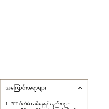
အကြောင်းအရာများ
PET ဖီလ်မ် လမီနေရှင်း နည်းပညာ