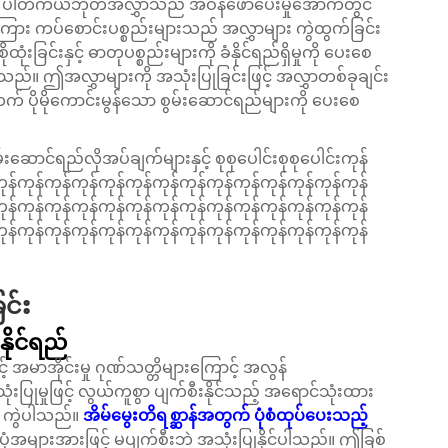
်။ ပါတီကယ်ဘုတ်အလွှာသည် အဝန်ဖော်ပေးမှုအောက်တွင်
လွှာကြား ကပ်စောင်းပစ္စည်းများသည် အလွှာများ ကွဲထွက်ခြင်း
ခြင်းနှင့် ဓာတုပစ္စည်းများကို ခံနိုင်ရည်ရှိမှုကို ပေးစေ
သည်။ ဤအလွှာများကို အသုံးပြုခြင်းဖြင့် အလွှာတစ်ခုချင်း
ထက် ပိုမိုကောင်းမွန်သော စွမ်းဆောင်ရည်များကို ပေးစေ
ောင်ရည်လိုအပ်ချက်များနှင့် စုစုပေါင်းစုစုပေါင်းကုန်
ုန်ကုန်ကုန်ကုန်ကုန်ကုန်ကုန်ကုန်ကုန်ကုန်ကုန်ကုန်ကုန်ကုန်
ုန်ကုန်ကုန်ကုန်ကုန်ကုန်ကုန်ကုန်ကုန်ကုန်ကုန်ကုန်ကုန်ကုန်
ုန်ကုန်ကုန်ကုန်ကုန်ကုန်ကုန်ကုန်ကုန်ကုန်ကုန်ကုန်ကုန်ကုန်
ြင်း
နိုင်ရည်
် အမာအိုင်းမှု ဂုဏ်သတ္တိများကြောင့် အလွန်
သုံးပြုမှုဖြင့် လွယ်ကူစွာ ပျက်စီးနိုင်သည့် အရောင်သုံးထား
့် ကွဲပါသည်။
အိမ်မွေးတိရစ္ဆာန်အတွက် ပုံစံထုပ်ပေးသည့်
ံးပုံအများအားဖြင့် မပျက်စီးဘဲ အသုံးပြုနိုင်ပါသည်။ ဤခြစ်