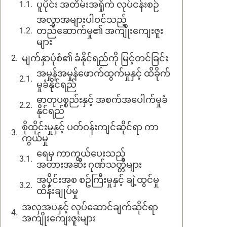
ပူပိုင်း အတိမ်းအရှိုက် လုပ်ငန်းစဉ်
အလွှာအများပါဝင်သည့်
တည်ဆောက်မှု၏ အကျိုးကျေးဇူး
များ
မျက်နှာပုံစံ၏ ခံနိုင်ရည်ကို မြင့်တင်ခြင်း
အမှုန်အမှုန်ဖောက်ထွက်မှုနှင့် ထိခိုက်
မှုခံနိုင်ရည်
ဓာတုပစ္စည်းနှင့် အစက်အပေါက်မှုခံ
နိုင်ရည်
စိုထိုင်းမှုနှင့် ပတ်ဝန်းကျင်ဆိုင်ရာ ကာ
ကွယ်မှု
ရေမှ ကာကွယ်ပေးသည့်
အတားအဆီး ဂုဏ်သတ္တိများ
အပိုင်းအစ စဥ်ကြီးမှုနှင့် ချဲ့ထွင်မှု
ထိန်းချုပ်မှု
အလှအပနှင့် လုပ်ဆောင်ချက်ဆိုင်ရာ
အကျိုးကျေးဇူးများ