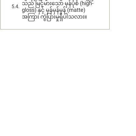
သည် မြင့်မားသော မှန်ပုံစံ (high-
gloss) နှင့် မှန်မှန်မှန် (matte)
အကြား ကွဲပြားမှုရှိပါသလား။