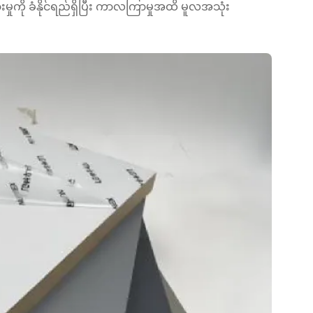
းမှုကို ခံနိုင်ရည်ရှိပြီး ကာလကြာမှုအထိ မူလအသုံး