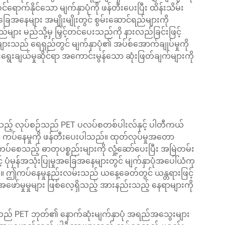
ာက်နိုင်သော မျက်နှာပုံကို ဖန်တီးပေးပြီး ထိန်းသိမ်း
ေအနေများ အမျိုးမျိုးတွင် စွမ်းဆောင်ရည်များကို
း မည်သို့မှ မြှင့်တင်ပေးသည်ကို နားလည်ခြင်းဖြင့်
များသည် ရေရှည်တွင် မျက်နှာပုံ၏ အပ်စ်အောက်ချုပ်မှုကို
းရွေးချယ်မှုဆိုင်ရာ အကောင်းမွန်သော ဆုံးဖြတ်ချက်များကို
သည့် လုပ်စဉ်သည် PET ပလပ်စတစ်ပါးလ်နှင့် ပါတီကယ်
ကပ်နေမှုကို ဖန်တီးပေးပါသည်။ ထုတ်လုပ်မှုအတော
 ကပ်စေသည့် ဓာတုပစ္စည်းများကို လှုံ့ဆော်ပေးပြီး အမြဲတမ်း
 ပုံမှန်အသုံးပြုမှုအခြေအနေများတွင် မျက်နှာပုံအပေါ်ယံကု
ပါ။ ဤကပ်နေမှုနည်းလမ်းသည် ယနေ့ခေတ်တွင် ယန္တရားဖြင့်
ော်မှုမှုများ ဖြစ်လေ့ရှိသည့် အားနည်းသည့် နေရာများကို
ုသည် PET ဘုတ်၏ နောက်ဆုံးမျက်နှာပုံ အရည်အသွေးများ