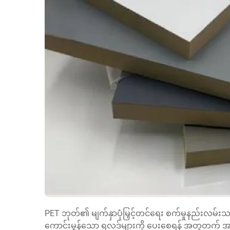
PET ဘုတ်၏ မျက်နှာပုံမြှင့်တင်ရေး စက်မှုနည်းလမ်း
ကောင်းမွန်သော ရလဒ်များကို ပေးစေရန် အတူတက် အလု