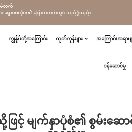
လီမိတက်
်ခရိုင်၊ ရှောဝမ်လိုင်း၏ မြောက်ဘက်တွင် တည်ရှိသည်။
ာ
ကျွန်ုပ်တို့အကြောင်း
ထုတ်ကုန်များ
အကြောင်းအရာမျ
ဝန်ဆောင်မှု
ဖြင့် မျက်နှာပုံစံ၏ စွမ်းဆော