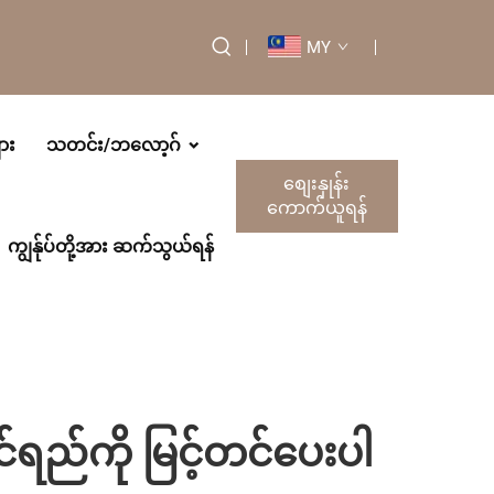
MY
ား
သတင်း/ဘလော့ဂ်
စျေးနှုန်း
ကောက်ယူရန်
ကျွန်ုပ်တို့အား ဆက်သွယ်ရန်
င်ရည်ကို မြင့်တင်ပေးပါ