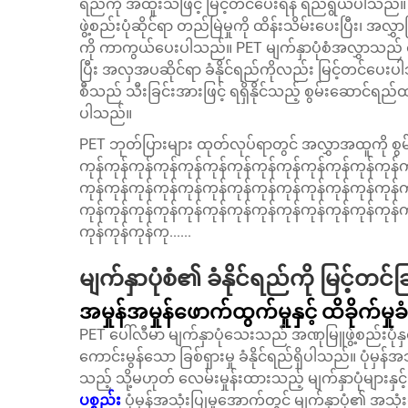
ရည်ကို အထူးသဖြင့် မြင့်တင်ပေးရန် ရည်ရွယ်ပါသည
ဖွဲ့စည်းပုံဆိုင်ရာ တည်မြဲမှုကို ထိန်းသိမ်းပေးပြီး၊ အ
ကို ကာကွယ်ပေးပါသည်။ PET မျက်နှာပုံစံအလွှာသည် စိုထုံး
ပြီး အလှအပဆိုင်ရာ ခံနိုင်ရည်ကိုလည်း မြင့်တင်ပေးပါ
စီသည် သီးခြင်းအားဖြင့် ရရှိနိုင်သည့် စွမ်းဆောင်ရည်
ပါသည်။
PET ဘုတ်ပြားများ ထုတ်လုပ်ရာတွင် အလွှာအထူကို စွမ်းဆ
ကုန်ကုန်ကုန်ကုန်ကုန်ကုန်ကုန်ကုန်ကုန်ကုန်ကုန်ကုန်ကုန်က
ကုန်ကုန်ကုန်ကုန်ကုန်ကုန်ကုန်ကုန်ကုန်ကုန်ကုန်ကုန်ကုန်က
ကုန်ကုန်ကုန်ကုန်ကုန်ကုန်ကုန်ကုန်ကုန်ကုန်ကုန်ကုန်ကုန်က
ကုန်ကုန်ကုန်ကု......
မျက်နှာပုံစံ၏ ခံနိုင်ရည်ကို မြင့်တင်ခ
အမှုန်အမှုန်ဖောက်ထွက်မှုနှင့် ထိခိုက်မှုခံ
PET ပေါ်လီမာ မျက်နှာပုံသေးသည် အဏုမြူဖွဲ့စည်းပုံနှင့
ကောင်းမွန်သော ခြစ်ရှားမှု ခံနိုင်ရည်ရှိပါသည်။ ပုံမှန်အ
သည့် သို့မဟုတ် လေမ်းမှုန်းထားသည့် မျက်နှာပုံများနှင
ပစ္စည်း
ပုံမှန်အသုံးပြုမှုအောက်တွင် မျက်နှာပုံ၏ အသု