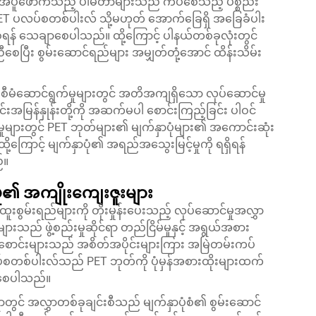
 အပူဖောက်သည့် ပါမီတာများသည် ကပ်စေသည့် ပစ္စည်း
ီး PET ပလပ်စတစ်ပါးလ် သို့မဟုတ် အောက်ခြေရှိ အခြေခံပါး
်စေရန် သေချာစေပါသည်။ ထို့ကြောင့် ပါနယ်တစ်ခုလုံးတွင်
ြီး စွမ်းဆောင်ရည်များ အမျှတ်တုံ့အောင် ထိန်းသိမ်း
စီမံဆောင်ရွက်မှုများတွင် အတိအကျရှိသော လုပ်ဆောင်မှု
င်းအမြန်နှုန်းတို့ကို အဆက်မပါ စောင်းကြည့်ခြင်း ပါဝင်
ုများတွင် PET ဘုတ်များ၏ မျက်နှာပုံများ၏ အကောင်းဆုံး
ထို့ကြောင့် မျက်နှာပုံ၏ အရည်အသွေးမြင့်မှုကို ရရှိရန်
်။
၏ အကျိုးကျေးဇူးများ
စွမ်းရည်များကို တိုးမှုန်းပေးသည့် လုပ်ဆောင်မှုအလွှာ
းသည် ဖွဲ့စည်းမှုဆိုင်ရာ တည်ငြိမ်မှုနှင့် အရွယ်အစား
ာင်းများသည် အစိတ်အပိုင်းများကြား အမြဲတမ်းကပ်
စတစ်ပါးလ်သည် PET ဘုတ်ကို ပုံမှန်အစားထိုးများထက်
ေးစေပါသည်။
ာတွင် အလွှာတစ်ခုချင်းစီသည် မျက်နှာပုံစံ၏ စွမ်းဆောင်