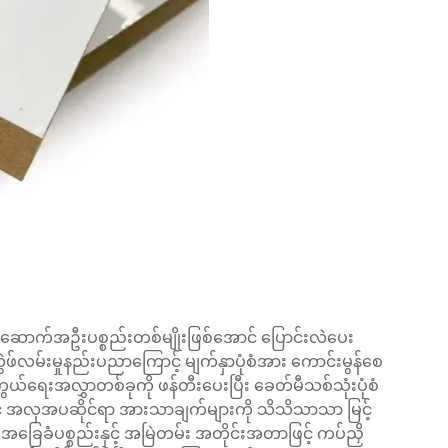
့် အဆောက်အဦးပစ္စည်းတစ်မျိုးဖြစ်အောင် ပြောင်းလဲပေး
ွဲဖ်လမ်းမှုနည်းပညာကြောင့် မျက်နှာပုံစံအား ကောင်းမွန်စေ
ရေးအလွှာတစ်ခုကို ဖန်တီးပေးပြီး ခေတ်မီသစ်သုံးပုံစံ
နိုင်မှုနှင့် အလှအပဆိုင်ရာ အားသာချက်များကို သိသိသာသာ မြင့်
ခြေခံပစ္စည်းနှင့် အမြဲတမ်း အတိုင်းအတာဖြင့် ကပ်ညှိ