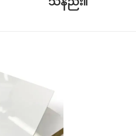
သနည်း။