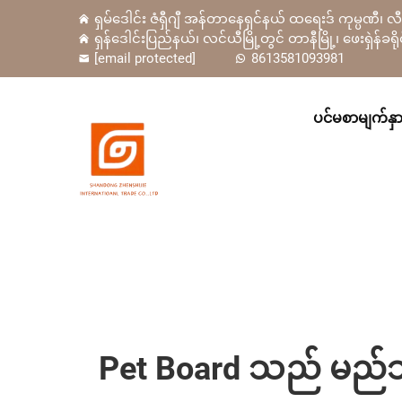
ရှမ်ဒေါင်း ဇံရှီဂျီ အန်တာနေရှင်နယ် ထရေးဒ် ကုမ္ပဏီ၊ 
ရှန်ဒေါင်းပြည်နယ်၊ လင်ယီမြို့တွင် တာနီမြို့၊ ဖေးရှဲန
[email protected]
8613581093981
ပင်မစာမျက်နှ
Pet Board သည် မည်သို့