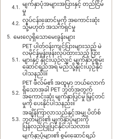
မျက်နှာပုံအများအပြားနှင့် တည်ငြိမ်
မှု
လုပ်ငန်းဆောင်မှုကို အကောင်းဆုံး
သို့မဟုတ် အသက်ရှင်မှု
မေးလေ့ရှိသောမေးခွန်းများ
PET ပါတ်ဝန်းကျင်ပြားများသည် မဲ
လမိုင်န်မှုန်းဖုန်းလုပ်ထားသည့် ပြား
များနှင့် နှိုင်းယှဉ်လျှင် မျက်နှာပုံစွမ်း
ဆောင်ရည်အရ မည်သို့နှိုင်းယှဉ်နိုင်
ပါသနည်း။
PET ဖီလ်မ်၏ အထူမှာ ဘယ်လောက်
ရှိသောအခါ PET ဘုတ်အတွက်
အကောင်းဆုံး မျက်နှာပြင်မှု မြှင့်တင်
မှုကို ပေးနိုင်ပါသနည်း။
အချိန်ကြာလာသည်နှင့်အမျှ ပိတ်စ်
ဘုတ်များ၏ မျက်နှာပုံများကို
ပြန်လည်ပြုပြင်နိုင်ပါသလား။
မျက်နှာပုံများ၏ စွမ်းဆောင်ရည်