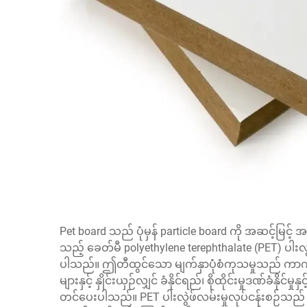
Pet board သည် ပုံမှန် particle board ကို အဆင့်မြင
သည့် ခေတ်မီ polyethylene terephthalate (PET) ပါးလ
ပါသည်။ ဤတီထွင်သော မျက်နှာပုံစံကုသမှုသည် ကာကွယ်
များနှင့် နှိုင်းယှဉ်လျှင် ခံနိုင်ရည်၊ စိုထိုင်းမှုဒဏ်ခံ
တင်ပေးပါသည်။ PET ပါးလွဲဖ်လမ်းမှုလုပ်ငန်းစဉ်သည် အ