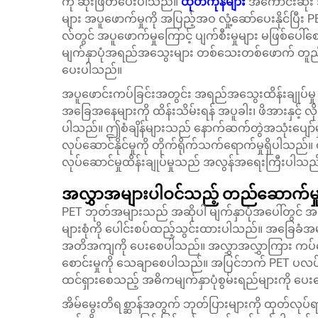
ကို ဆုံးဖြတ်ပေးပါသည်။
ထုတ်ကုန်များ
အကောင်းဆုံး
များ အပူဖောက်မှုကို အပြည့်အဝ လှုံ့ဆော်ပေးနိုင်ပြ
လ်တွင် အပူဖောက်မှုကြောင့် ပျက်စီးမှုများ မဖြစ်ပေါ
မျက်နှာပုံအရည်အသွေးများ တစ်သေးတစ်ဖောက် တူညီစေပ
ပေးပါသည်။
အပူဖောင်းကပ်ခြင်းအတွင်း အရည်အသွေးထိန်းချုပ်မှု 
အခြေအနေများကို ထိန်းသိမ်းရန် အပူခါး၊ ဖိအားနှင့် လို
ပါသည်။ ဤစံချိန်များသည် နောက်ဆက်တွဲအသုံးပျော်မှ
လုပ်ဆောင်နိုင်မှုကို တိုက်ရိုက်သက်ရောက်မှုရှိပါသည်။ 
လုပ်ဆောင်မှုထိန်းချုပ်မှုသည် အလွန်အရေးကြီးပါသည
အလွှာအများပါဝင်သည့် တည်ဆောက်မှု
PET ဘုတ်အများသည် အဆိုပါ မျက်နှာပုံအပေါ်တွင် အထူး
များစုံကို ပေါင်းစပ်ထည့်သွင်းထားပါသည်။ အခြေခံအမျာ
အတိအကျကို ပေးစေပါသည်။ အလွှာအလွှာကြား ကပ်စေ
စောင်းမှုကို သေချာစေပါသည်။ အပြင်ဘက် PET ပလပ်
ထင်ရှားစေသည့် အဓိကမျက်နှာပုံစွမ်းရည်များကို ပ
အိမ်မွေးတိရစ္ဆာန်အတွက် ဘုတ်ပြားများကို ထုတ်လုပ်ရ