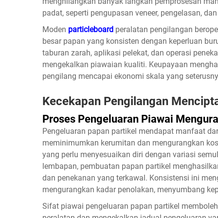
menghilangkan banyak langkah pemprosesan mahal
padat, seperti pengupasan veneer, pengelasan, dan
Moden
particleboard
peralatan pengilangan berope
besar papan yang konsisten dengan keperluan bu
taburan zarah, aplikasi pelekat, dan operasi pen
mengekalkan piawaian kualiti. Keupayaan mengha
pengilang mencapai ekonomi skala yang seterusn
Kecekapan Pengilangan Mencipta
Proses Pengeluaran Piawai Mengur
Pengeluaran papan partikel mendapat manfaat da
meminimumkan kerumitan dan mengurangkan kos o
yang perlu menyesuaikan diri dengan variasi semu
lembapan, pembuatan papan partikel menghasilka
dan penekanan yang terkawal. Konsistensi ini men
mengurangkan kadar penolakan, menyumbang kepa
Sifat piawai pengeluaran papan partikel membo
peralatan dan mengekalkan jadual pengeluaran yan