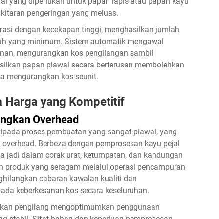
 yang diperlukan untuk papan lapis atau papan kayu
 kitaran pengeringan yang meluas.
rasi dengan kecekapan tinggi, menghasilkan jumlah
ruh yang minimum. Sistem automatik mengawal
ekanan, mengurangkan kos pengilangan sambil
silkan papan piawai secara berterusan membolehkan
ya mengurangkan kos seunit.
 Harga yang Kompetitif
angkan Overhead
ripada proses pembuatan yang sangat piawai, yang
verhead. Berbeza dengan pemprosesan kayu pejal
la jadi dalam corak urat, ketumpatan, dan kandungan
n produk yang seragam melalui operasi pencampuran
ghilangkan cabaran kawalan kualiti dan
da keberkesanan kos secara keseluruhan.
lehkan pengilang mengoptimumkan penggunaan
g stabil. Sifat bahan dan keperluan pemprosesan