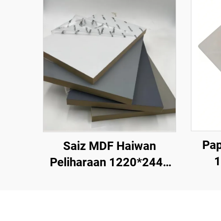
Pap
Saiz MDF Haiwan
1
Peliharaan 1220*2440
K
mm, Ketebalan 9 mm
Lapi
dan 18 mm, Filem PET
mm d
0.2 mm Berkilau Tinggi