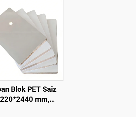
an Blok PET Saiz
220*2440 mm,
etebalan 16 mm,
san Filem PET 0.2
engan Permukaan