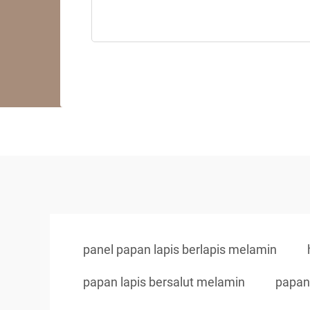
panel papan lapis berlapis melamin
papan lapis bersalut melamin
papan 