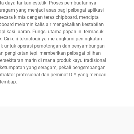
a daya tarikan estetik. Proses pembuatannya
eragam yang menjadi asas bagi pelbagai aplikasi
ecara kimia dengan teras chipboard, mencipta
pboard melamin kalis air mengekalkan kestabilan
aplikasi luaran. Fungsi utama papan ini termasuk
. Ciri-ciri teknologinya merangkumi peningkatan
 baik untuk operasi pemotongan dan penyambungan
n pengikatan tepi, memberikan pelbagai pilihan
ersekitaran marin di mana produk kayu tradisional
ran ketumpatan yang seragam, pekali pengembangan
ntraktor profesional dan peminat DIY yang mencari
 lembap.