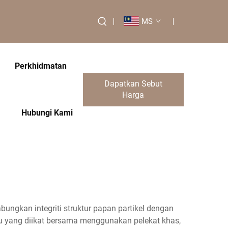
MS
Perkhidmatan
Dapatkan Sebut
Harga
Hubungi Kami
ungkan integriti struktur papan partikel dengan
yu yang diikat bersama menggunakan pelekat khas,