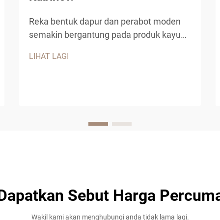
Reka bentuk dapur dan perabot moden
semakin bergantung pada produk kayu
kejuruteraan yang memberikan prestasi
LIHAT LAGI
luar biasa, ketahanan, dan keberkesanan
kos. Antara bahan-bahan ini, papan
partikel chipboard telah muncul sebagai
pilihan utama untuk kabinet...
Dapatkan Sebut Harga Percum
Wakil kami akan menghubungi anda tidak lama lagi.