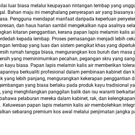
rkilau Tinggi dan
ilai luar biasa melalui keupayaan rintangan lembap yang ungg
tte untuk Hiasan
agal. Bahan maju ini menghalang penyerapan air yang biasan
iasa. Pengguna mendapat manfaat daripada keperluan penyelen
Kabinet
resan, dan haus harian sambil mengekalkan rupa asalnya sel
gkan kitaran penggantian, kerana papan lapis melamin kalis air
 terdedah kepada lembap. Proses pemasangan menjadi lebih cek
ngan lembap yang luas dan sistem pengikat khas yang diperluka
ih rumah tangga biasa, mengurangkan kos buruh dan masa pe
g bersih yang meminimumkan pecahan, pegangan skru yang san
an kayu biasa. Papan lapis melamin kalis air memberikan tolera
annya berkualiti profesional dalam pembinaan kabinet dan kerj
k yang lebih panjang, mengurangkan kekerapan penggantian dan
mbangan yang biasa berlaku pada produk kayu tradisional ya
an, yang menghilangkan panggilan balik dan isu waranti berkait
ahawa pelaburan mereka dalam kabinet, rak, dan kelengkapan 
n. Keluwesan papan lapis melamin kalis air membolehkan integ
alkan sebarang premium kos awal melalui penjimatan jangka p