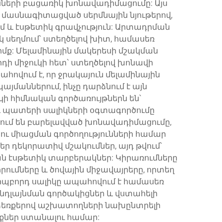
եսների բացառիկ խոնավադիմացումը: Այս
 մասնագիտացված սերմնային նյութերով,
 և էսթետիկ գրավչություն: Արտադրման
 սեղմում՝ ստեղծելով խիտ, համասեռ
իմք: Մելամինային մակերեսի մշակման
րդի միջուկի հետ՝ ստեղծելով խոնավի
վում է, որ ջրակայուն մելամինային
յմաններում, ինչը դարձնում է այն
ի հիմնական գործառույթներն են՝
 պատերի սալիկների օգտագործումը
ում են բարելավված խոնավադիմացումը,
ւ միացման գործողությունների համար
եր դեկորատիվ մշակումներ, այդ թվում՝
ան էսթետիկ տարբերակներ: Կիրառումները
րումները և ծովային միջավայրերը, որտեղ
իպբորդ սալիկը ապահովում է համասեռ
նդլայնման գործակիցներ և վստահելի
 ձեռքերով աշխատողների նախընտրելի
նքներ ստանալու համար: