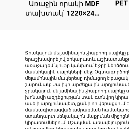
PE
Առաջին որակի MDF
տախտակ՝ 1220×2440
տախ
մմ չափսերով,
մմ,
հաստությունը՝ 9 մմ
մմ,
կամ 18 մմ, PET ֆիլմ
մմ, 
(0,2 մմ), բարձր
Ջրակայուն մելամինային չիպբորդ սալիկը
մ
երաշխավորելով երկարատև աշխատանքային
փայլուն և մատե
առաջադեմ նյութը կանխում է ջրի ներծծու
մակերես
մասնիկային սալիկների մեջ: Օգտագործո
մելամինային մակերեսը դիմացող է բացակ
սանդղակային
շարունակ: Սալիկի արժեքային արդյունա
մասերի համար
ջրակայուն մելամինային չիպբորդ սալիկը 
խոնավի ազդեցության տակ գտնվող կիրառո
ավելի արդյունավետ, քանի որ վերացվու
մասնագիտացված ամրացման համակարգերի
ստանդարտ սենյակային մաքրման միջոցն
կիրառումներում: Մշակման առավելություն
անջատվելը, հիասքանչ պտտվող մասնիկն