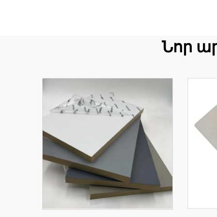
Նոր ա