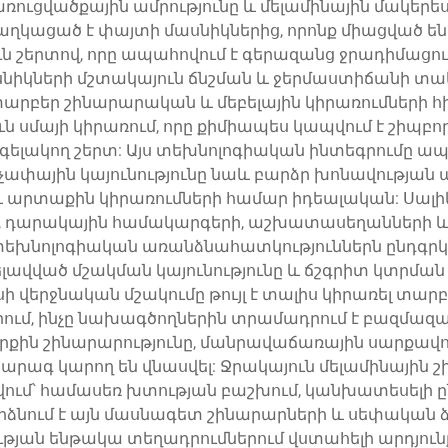
կառուցվածքային ամրությունը և մելամինային մակեր
կացած է փայտի մասնիկներից, որոնք միացված են
 շերտով, որը ապահովում է գերազանց ջրադիմացում
նիկների մշտակայուն ճնշման և ջերմաստիճանի տակ
տարբեր շինարարական և մեբելային կիրառումների հ
ն սմայի կիրառում, որը քիմիապես կապվում է շիպբո
ակող շերտ: Այս տեխնոլոգիական ինտեգրումը ապահո
չափային կայունությունը նաև բարձր խոնավության պա
և արտաքին կիրառումների համար իդեալական: Սալիկ
 դարակային համակարգերի, աշխատասեղանների և
ա տեխնոլոգիական առանձնահատկություններն ընդգրկ
վված մշակման կայունությունը և ճշգրիտ կտրման ո
ի վերջնական մշակումը թույլ է տալիս կիրառել տարբ
վորում, ինչը նախագծողներին տրամադրում է բազմազ
ներքին շինարարությունը, մանրավաճառային սարքավո
ագ կարող են վնասվել: Ջրակայուն մելամինային շ
ում՝ համասեռ խտության բաշխում, կանխատեսելի ը
դարձնում է այն մասնագետ շինարարների և սեփական
ւթյան ենթակա տեղադրումներում վստահելի արդյու