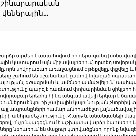
T շինարարական
վեներային
տակ՝ 1220×2440
 հաստություն՝ 16
 PET թաղանթ՝ 0,2
բարձր փայլուն և
 բարձր արժեք է ապահովում իր գերազանց խոնավադի
ատե մակերես
 կատարում այն միջավայրերում, որտեղ սովորական
մը, որն սովորաբար առաջացնում է թեքվելը, փքվելը
սանդղաձև
ղները շահում են նշանական չափով նվազած սպասար
մետաղական
այության, գծագրման և ամենօրյա մաշվելուն՝ պահպ
վետությունը պարզ է դառնում փոխարինման ցիկլերի
կառուցվածքի
սովորաբար երեքից հինգ անգամ ավելի երկար է ծառ
համար
ւմներում: Նյութի չափային կայունության շնորհիվ
մ է այլ ապրանքների համար անհրաժեշտ լայնածավա
 անհրաժեշտությունը: Հարթ և անանցանելի մակեր
երով, ինչը նվազեցնում է աշխատավարձի ծախսեր
ները ներառում են մաքուր կտրվածքներ, որոնք նվազ
երի պահպանումը, որը երաշխավորում է ամուր մի