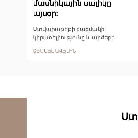
մասնիկային սալիկը
այսօր:
Ստվարաթղթի բազմակի
կիրառելիությունը և արժեքի
հարմարավետությունը դարձրել են
ՏԵՍՆԵԼ ԱՎԵԼԻՆ
այն ժամանակակից
շինարարության, մեբելի
արտադրության և ներքին
ձևավորման կիրառումներում
անհրաժեշտ նյութ: Այս
ճարտարապետական
փայտանյութը, որը ստացվում է
փայտի կտորներից,
Ստ
սղոցարանների մնացորդներից...