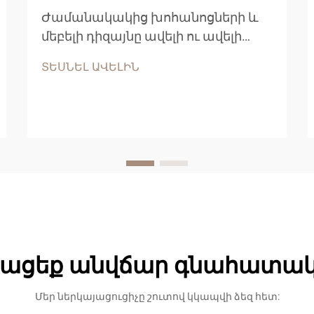
Ժամանակակից խոհանոցների և
մեբելի դիզայնը ավելի ու ավելի
շատ է հիմնված
ՏԵՍՆԵԼ ԱՎԵԼԻՆ
ճարտարագիտական
փայտանյութի արտադրանքների
վրա, որոնք ապահովում են
բացառիկ արդյունավետություն,
մշակումային կայունություն և
արժեքային արդյունավետություն:
Այս նյութերի շարքում
ստամբոքսային մասնիկային
սալիկները դարձել են
պահեստարանների համար
ացեք անվճար գնահատա
առաջատար ընտրություն...
Մեր ներկայացուցիչը շուտով կկապվի ձեզ հետ: