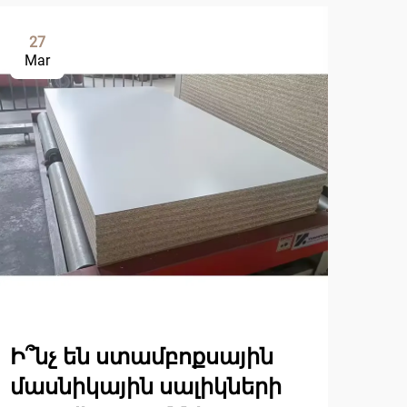
27
0
Mar
Ap
Ի՞նչ են ստամբոքսային
Ին
մասնիկային սալիկների
է 