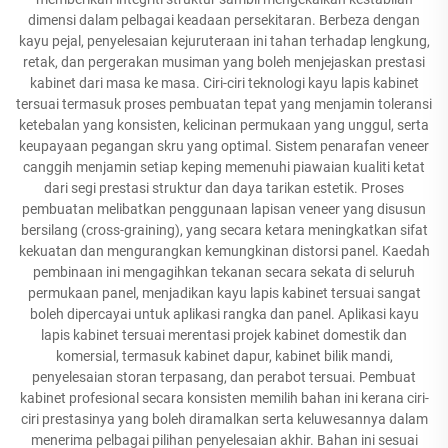
dimensi dalam pelbagai keadaan persekitaran. Berbeza dengan
kayu pejal, penyelesaian kejuruteraan ini tahan terhadap lengkung,
retak, dan pergerakan musiman yang boleh menjejaskan prestasi
kabinet dari masa ke masa. Ciri-ciri teknologi kayu lapis kabinet
tersuai termasuk proses pembuatan tepat yang menjamin toleransi
ketebalan yang konsisten, kelicinan permukaan yang unggul, serta
keupayaan pegangan skru yang optimal. Sistem penarafan veneer
canggih menjamin setiap keping memenuhi piawaian kualiti ketat
dari segi prestasi struktur dan daya tarikan estetik. Proses
pembuatan melibatkan penggunaan lapisan veneer yang disusun
bersilang (cross-graining), yang secara ketara meningkatkan sifat
kekuatan dan mengurangkan kemungkinan distorsi panel. Kaedah
pembinaan ini mengagihkan tekanan secara sekata di seluruh
permukaan panel, menjadikan kayu lapis kabinet tersuai sangat
boleh dipercayai untuk aplikasi rangka dan panel. Aplikasi kayu
lapis kabinet tersuai merentasi projek kabinet domestik dan
komersial, termasuk kabinet dapur, kabinet bilik mandi,
penyelesaian storan terpasang, dan perabot tersuai. Pembuat
kabinet profesional secara konsisten memilih bahan ini kerana ciri-
ciri prestasinya yang boleh diramalkan serta keluwesannya dalam
menerima pelbagai pilihan penyelesaian akhir. Bahan ini sesuai