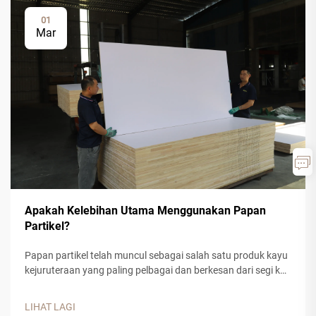
01
Mar
Apakah Kelebihan Utama Menggunakan Papan
Partikel?
Papan partikel telah muncul sebagai salah satu produk kayu
kejuruteraan yang paling pelbagai dan berkesan dari segi kos
dalam pembinaan moden dan pengilangan perabot. Bahan
komposit ini, yang diperbuat daripada serpihan kayu, sisa
LIHAT LAGI
gergaji kayu, dan pengikat resin sintetik, menawarkan...