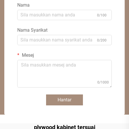
Nama
0/100
Nama Syarikat
0/200
Mesej
0/1000
Hantar
plywood kabinet tersuai