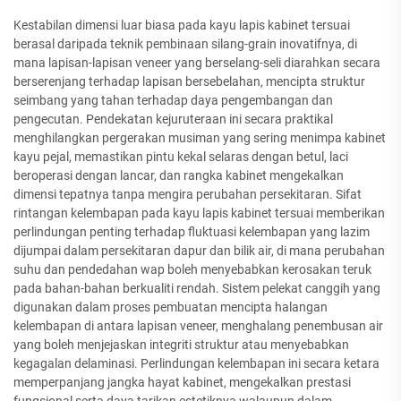
Kestabilan dimensi luar biasa pada kayu lapis kabinet tersuai
berasal daripada teknik pembinaan silang-grain inovatifnya, di
mana lapisan-lapisan veneer yang berselang-seli diarahkan secara
berserenjang terhadap lapisan bersebelahan, mencipta struktur
seimbang yang tahan terhadap daya pengembangan dan
pengecutan. Pendekatan kejuruteraan ini secara praktikal
menghilangkan pergerakan musiman yang sering menimpa kabinet
kayu pejal, memastikan pintu kekal selaras dengan betul, laci
beroperasi dengan lancar, dan rangka kabinet mengekalkan
dimensi tepatnya tanpa mengira perubahan persekitaran. Sifat
rintangan kelembapan pada kayu lapis kabinet tersuai memberikan
perlindungan penting terhadap fluktuasi kelembapan yang lazim
dijumpai dalam persekitaran dapur dan bilik air, di mana perubahan
suhu dan pendedahan wap boleh menyebabkan kerosakan teruk
pada bahan-bahan berkualiti rendah. Sistem pelekat canggih yang
digunakan dalam proses pembuatan mencipta halangan
kelembapan di antara lapisan veneer, menghalang penembusan air
yang boleh menjejaskan integriti struktur atau menyebabkan
kegagalan delaminasi. Perlindungan kelembapan ini secara ketara
memperpanjang jangka hayat kabinet, mengekalkan prestasi
fungsional serta daya tarikan estetiknya walaupun dalam