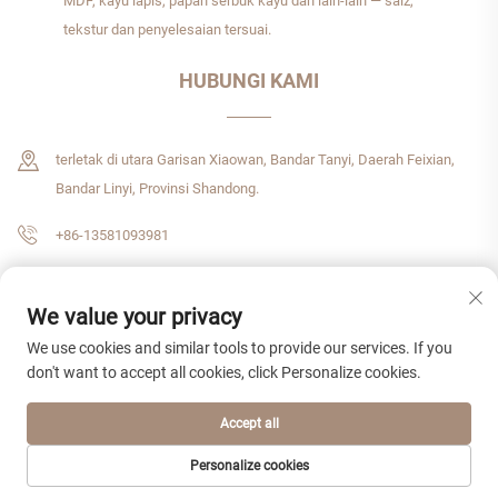
MDF, kayu lapis, papan serbuk kayu dan lain-lain — saiz,
tekstur dan penyelesaian tersuai.
HUBUNGI KAMI
terletak di utara Garisan Xiaowan, Bandar Tanyi, Daerah Feixian,
Bandar Linyi, Provinsi Shandong.
+86-13581093981
[email protected]
We value your privacy
We use cookies and similar tools to provide our services. If you
don't want to accept all cookies, click Personalize cookies.
Hak Cipta © 2026 Shandong Zhenshijie International Trade CO., LTD. Hak cipta
terpelihara.
Dasar Privasi
Accept all
Personalize cookies
LAMAN UTAMA
PRODUK
E-MEL
TEL