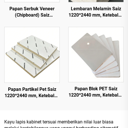
Papan Serbuk Veneer
Lembaran Melamin Saiz
(Chipboard) Saiz
1220*2440 mm, Ketebalan
1220*2440 mm, Ketebalan
16 mm, 18 mm, 9 mm, Inti
16 mm, Inti Kayu Semula
Kayu Semula Jadi dengan
Jadi dengan Permukaan
Veneer Melamin untuk
Veneer Melamina untuk
Hiasan Kabinet
Hiasan Kabinet
Papan Blok PET Saiz
Papan Partikel Pet Saiz
1220*2440 mm, Ketebalan
1220*2440 mm, Ketebalan
16 mm, Lapisan Filem PET
9 mm dan 18 mm, Lapisan
0.2 mm dengan
Filem Pet 0.2 mm dengan
Permukaan Berkilau
Permukaan Berkilau
Tinggi dan Matte untuk
Tinggi dan Matte untuk
Kayu lapis kabinet tersuai memberikan nilai luar biasa
Hiasan Kabinet
Kabinet dan Dapur