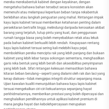
mereka merekabentuk kabinet dengan keyakinan, dengan
mengetahui bahawa bahan tersebut secara konsisten akan
memenuhi atau melampaui keperluan beban tanpa rekabentuk
berlebihan atau langkah penguatan yang mahal. Rintangan impak
kayu lapis kabinet tersuai memberikan ketahanan penting dalam
persekitaran bertrafik tinggi, melindungi daripada kerosakan akibat
barang yang terjatuh, tutup pintu yang kuat, dan penggunaan
rumah tangga biasa yang boleh menyebabkan retak atau lekuk
pada bahan kabinet berkualiti lebih rendah. Keupayaan rentang
kayu lapis kabinet tersuai sering kali melebihi kayu pejal,
membolehkan pereka mencipta rak yang lebih panjang dan bukaan
kabinet yang lebih lebar tanpa sokongan sementara, menghasilkan
garis reka bentuk yang lebih bersih dan aksesibilitas penyimpanan
yang lebih baik. Sifat rintangan kelesuan memastikan bahawa
kitaran beban berulang—seperti yang dialami oleh rak dan laci yang
kerap diakses—tidak mengjejas integriti struktur sepanjang masa.
Ujian kawalan kualiti menunjukkan bahawa kayu lapis kabinet
tersuai mengekalkan ciri-ciri kekuatannya sepanjang hayat
perkhidmatannya, memberikan prestasi yang boleh dipercayai dan
menghalalkan pemilihannya untuk aplikasi kabinet premium di
mana jangka hayat dan kebolehpercayaan merupakan