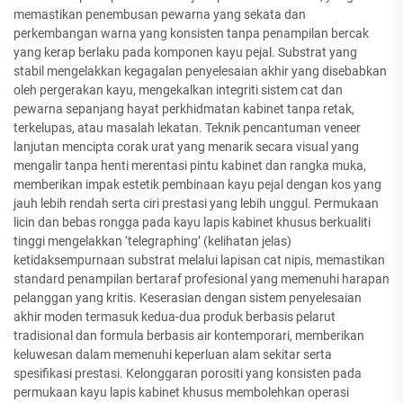
memastikan penembusan pewarna yang sekata dan
perkembangan warna yang konsisten tanpa penampilan bercak
yang kerap berlaku pada komponen kayu pejal. Substrat yang
stabil mengelakkan kegagalan penyelesaian akhir yang disebabkan
oleh pergerakan kayu, mengekalkan integriti sistem cat dan
pewarna sepanjang hayat perkhidmatan kabinet tanpa retak,
terkelupas, atau masalah lekatan. Teknik pencantuman veneer
lanjutan mencipta corak urat yang menarik secara visual yang
mengalir tanpa henti merentasi pintu kabinet dan rangka muka,
memberikan impak estetik pembinaan kayu pejal dengan kos yang
jauh lebih rendah serta ciri prestasi yang lebih unggul. Permukaan
licin dan bebas rongga pada kayu lapis kabinet khusus berkualiti
tinggi mengelakkan ‘telegraphing’ (kelihatan jelas)
ketidaksempurnaan substrat melalui lapisan cat nipis, memastikan
standard penampilan bertaraf profesional yang memenuhi harapan
pelanggan yang kritis. Keserasian dengan sistem penyelesaian
akhir moden termasuk kedua-dua produk berbasis pelarut
tradisional dan formula berbasis air kontemporari, memberikan
keluwesan dalam memenuhi keperluan alam sekitar serta
spesifikasi prestasi. Kelonggaran porositi yang konsisten pada
permukaan kayu lapis kabinet khusus membolehkan operasi