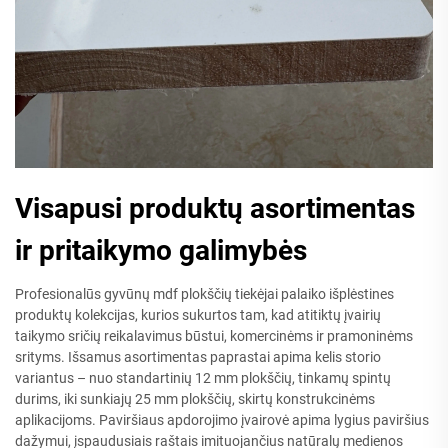
Visapusi produktų asortimentas
ir pritaikymo galimybės
Profesionalūs gyvūnų mdf plokščių tiekėjai palaiko išplėstines
produktų kolekcijas, kurios sukurtos tam, kad atitiktų įvairių
taikymo sričių reikalavimus būstui, komercinėms ir pramoninėms
srityms. Išsamus asortimentas paprastai apima kelis storio
variantus – nuo standartinių 12 mm plokščių, tinkamų spintų
durims, iki sunkiajų 25 mm plokščių, skirtų konstrukcinėms
aplikacijoms. Paviršiaus apdorojimo įvairovė apima lygius paviršius
dažymui, įspaudusiais raštais imituojančius natūralų medienos