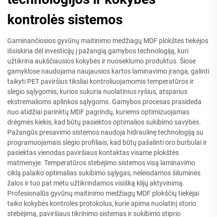
kontrolės sistemos
Gaminančiosios gyvūnų maitinimo medžiagų MDF plokštės tiekėjos
išsiskiria dėl investicijų į pažangią gamybos technologiją, kuri
užtikrina aukščiausios kokybės ir nuoseklumo produktus. Šiose
gamyklose naudojama naujausios kartos laminavimo įranga, galinti
taikyti PET paviršius tiksliai kontroliuojamomis temperatūros ir
slėgio sąlygomis, kurios sukuria nuolatinius ryšius, atsparius
ekstremalioms aplinkos sąlygoms. Gamybos procesas prasideda
nuo atidžiai parinktų MDF pagrindų, kuriems optimizuojamas
drėgmės kiekis, kad būtų pasiektos optimalios sukibimo savybės.
Pažangūs presavimo sistemos naudoja hidraulinę technologiją su
programuojamais slėgio profiliais, kad būtų pašalinti oro burbulai ir
pasiektas vienodas paviršiaus kontaktas visame plokštės
matmenyje. Temperatūros stebėjimo sistemos visą laminavimo
ciklą palaiko optimalias sukibimo sąlygas, neleisdamos šiluminės
žalos ir tuo pat metu užtikrindamos visišką klijų aktyvinimą.
Profesionalūs gyvūnų maitinimo medžiagų MDF plokščių tiekėjai
taiko kokybės kontrolės protokolus, kurie apima nuolatinį storio
stebėjimą, paviršiaus tikrinimo sistemas ir sukibimo stiprio