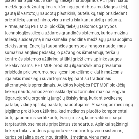
platesniai aplinkai. Atsakingi tiekėjai naudojamos PET paviršiaus
medžiagos dažnai apima reikšmingą perdirbtos medžiagos kiekį,
gautą iš vartotojų naudotų plastikinių buteliukų, taip prisidedant
prie atliekų sumažinimo, vienu metu išlaikant aukštą našumą.
Pirmaujančių PET MDF plokščių tiekėjų taikomos gamybos
technologijos įdiegia uždaros grandinės sistemas, kurios mažina
atliekų susidarymą ir maksimaliai padidina medžiagų panaudojimo
efektyvumą. Energiją taupančios gamybos įrangos naudojimas
sumažina anglies pėdsaką, o pažangios išmetamųjų teršalų
kontrolės sistemos užtikrina atitiktį griežtiems aplinkosaugos
reikalavimams. PET MDF produktų ilgaamžiškumo privalumai
prisideda prie tvarumo, nes ilgesni pakeitimo ciklai ir mažesnis
ilgalaikis medžiagų suvartojimas lyginant su tradiciniais
alternatyviais sprendimais. Aukštos kokybės PET MDF plokščių
tiekėjų naudojamos žemo išsklaidymo formulės mažina lengvai
išgaruojančių organinių jungčių išsiskyrimą, kuriant sveikesnę
patalpų vidinę aplinką pastatų naudotojams. Atsakingos medžiagų
įsigijimo praktikos užtikrina, kad medienos pluošto komponentai
būtų gaunami iš sertifikuotų tvarių miškų, kurie valdomi pagal
tarptautiniuose mastu pripažintus standartus. Aplinkai sąžiningi
tiekėjai taiko vandens pagrindu veikiančias klijavimo sistemas,
kurios pašalina pavojingų tirpiklių išmetimą, vienu metu