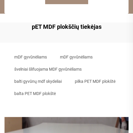
pET MDF plokščių tiekėjas
mDF gyvūnėliams
mDF gyvūnėliams
švelniai šlifuojama MDF gyvūnėliams
balti gyvūnų mdf skydeliai
pilka PET MDF plokštė
balta PET MDF plokštė