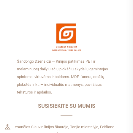
Šandongo Džensidži — Kinijos patikimas PET ir
melaminuotų dailyluisčių plokščių skydelių gamintojas
spintoms, virtuvėms ir baldams. MDF, fanera, drožlių
plokštės ir kt. — individualūs matmenys, paviršiaus
tekstūros ir apdailos.
SUSISIEKITE SU MUMIS
esančios Šiauvin linijos šiaurėje, Tanjio miestelyje, Feišiano