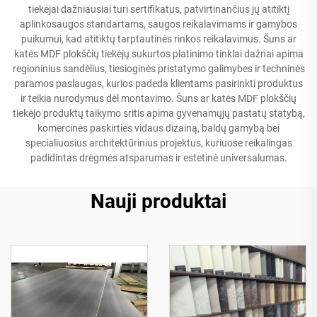
tiekėjai dažniausiai turi sertifikatus, patvirtinančius jų atitiktį
aplinkosaugos standartams, saugos reikalavimams ir gamybos
puikumui, kad atitiktų tarptautinės rinkos reikalavimus. Šuns ar
katės MDF plokščių tiekėjų sukurtos platinimo tinklai dažnai apima
regioninius sandėlius, tiesioginės pristatymo galimybes ir techninės
paramos paslaugas, kurios padeda klientams pasirinkti produktus
ir teikia nurodymus dėl montavimo. Šuns ar katės MDF plokščių
tiekėjo produktų taikymo sritis apima gyvenamųjų pastatų statybą,
komercinės paskirties vidaus dizainą, baldų gamybą bei
specialiuosius architektūrinius projektus, kuriuose reikalingas
padidintas drėgmės atsparumas ir estetinė universalumas.
Nauji produktai