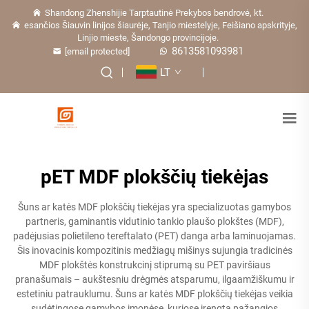
Shandong Zhenshijie Tarptautinė Prekybos bendrovė, kt.
esančios Šiauvin linijos šiaurėje, Tanjio miestelyje, Feišiano apskrityje,
Linjio mieste, Šandongo provincijoje.
8613581093981
[email protected]
LT
pET MDF plokščių tiekėjas
Šuns ar katės MDF plokščių tiekėjas yra specializuotas gamybos
partneris, gaminantis vidutinio tankio plaušo plokštes (MDF),
padėjusias polietileno tereftalato (PET) danga arba laminuojamas.
Šis inovacinis kompozitinis medžiagų mišinys sujungia tradicinės
MDF plokštės konstrukcinį stiprumą su PET paviršiaus
pranašumais – aukštesniu drėgmės atsparumu, ilgaamžiškumu ir
estetiniu patrauklumu. Šuns ar katės MDF plokščių tiekėjas veikia
sudėtingose gamybos įmonėse, kuriose įrengta pažangios