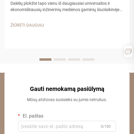
Dalelių plokštė tapo vienu iš daugiausiai universalios ir
ekonomiškiausių inžinerinių medienos gaminių šiuolaikinėje
statyboje ir baldų gamyboje. Šis kompozitinis medžiagų
mišinys, pagamintas iš medienos drožlių, pjūklų skiedrų ir
ŽIŪRĖTI DAUGIAU
sintetinių dervų rišiklių, siūlo...
Gauti nemokamą pasiūlymą
Mūsų atstovas susisieks su jumis netrukus.
El. paštas
0/100