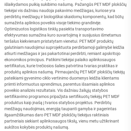
išlaikydamos puikią sukibimo našumą. Pažangūs PET MDF plokščių
tiekėjai vis dažniau naudoja pakavimo medžiagas, kuriose yra
perdirbtų medžiagų ir biologiškai skaidomų komponentų, kad būtų
sumažinta aplinkos poveikis visoje tiekimo grandinėje.
Optimizuotos logistikos tinklų pasiekta transportavimo
efektyvumas sumažina kuro suvartojimą ir susijusius išmetamus
teršalus kiekvienam pristatytam vienetui. PET MDF produktų
galutiniam naudojimui suprojektuota perdirbamoji galimybė leidžia
atkurti medžiagas ir jas pakartotinai perdirbti, remiant apskritojo
ekonomikos principus. Patikimi tiekėjai palaiko aplinkosaugos
sertifikatus, kurie trečiosios šalies patvirtina tvarias praktikas ir
produktų aplinkos našumą. Pirmaujančių PET MDF plokščių tiekėjų
pateikiami gyvenimo ciklo vertinimo duomenys leidžia klientams
priimti informuotus sprendimus, paremtus išsamiais aplinkos
poveikio analizės rezultatais. Vis dažniau žaliųjų statybos
sertifikavimo programos pripažįsta sertifikuotų tiekėjų PET MDF
produktus kaip įnašą į tvarios statybos projektus. Perdirbtų
medžiagų naudojimas, energiją taupanti gamyba ir pagerintas
ilgaamžiškumas daro PET MDF plokščių tiekėjus raktiniais
partneriais siekiant aplinkosaugos tikslų, vienu metu užtikrinant
aukštos kokybės produktų našumą.