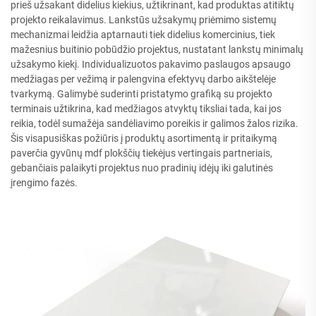
prieš užsakant didelius kiekius, užtikrinant, kad produktas atitiktų
projekto reikalavimus. Lankstūs užsakymų priėmimo sistemų
mechanizmai leidžia aptarnauti tiek didelius komercinius, tiek
mažesnius buitinio pobūdžio projektus, nustatant lankstų minimalų
užsakymo kiekį. Individualizuotos pakavimo paslaugos apsaugo
medžiagas per vežimą ir palengvina efektyvų darbo aikštelėje
tvarkymą. Galimybė suderinti pristatymo grafiką su projekto
terminais užtikrina, kad medžiagos atvyktų tiksliai tada, kai jos
reikia, todėl sumažėja sandėliavimo poreikis ir galimos žalos rizika.
Šis visapusiškas požiūris į produktų asortimentą ir pritaikymą
paverčia gyvūnų mdf plokščių tiekėjus vertingais partneriais,
gebančiais palaikyti projektus nuo pradinių idėjų iki galutinės
įrengimo fazės.