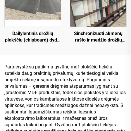
Dailylentinis drožlių
Sinchronizuoti akmenų
plokščių (chipboard) dydis
rašto ir medžio drožlių
1220 × 2440 mm, storis 16
plokščių modeliai | Italų
mm, natūralaus medžio
mišrios alyvos aukštos
šerdies melaminuota
kokybės individualūs
dailylentinė danga spintų
skaitmeniniai spausdinimo
Partnerystė su patikimu gyvūnų mdf plokščių tiekėju
dekoravimui
dekoratyviniai lakštai |
suteikia daug praktinių privalumų, kurie tiesiogiai veikia
Tose pačiose spalvoje
projekto sėkmę ir sąnaudų efektyvumą. Pagrindinis
padaryta kraštų apdaila |
privalumas – geresnė drėgmės atsparumas lyginant su
Be dažymo prabangios
įprastomis MDF produktais, todėl šios plokštės yra idealios
baldų lentų kolekcija
virtuvėse, vonios kambariuose ir kitose didelės drėgmės
aplinkose, kur tradicinės medžiagos dažnai nepavyksta. Ši
sustiprinta ilgaamžiškumas reiškia ilgesnius
eksploatavimo laikotarpius ir mažesnes priežiūros
sąnaudas laikui bėgant. Gyvūnų mdf plokščių tiekėjas