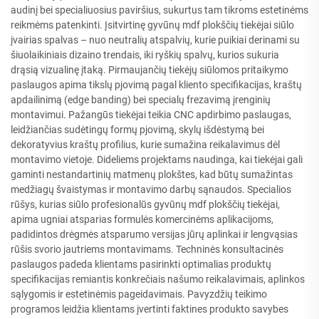
audinį bei specialiuosius paviršius, sukurtus tam tikroms estetinėms
reikmėms patenkinti. Įsitvirtinę gyvūnų mdf plokščių tiekėjai siūlo
įvairias spalvas – nuo neutralių atspalvių, kurie puikiai derinami su
šiuolaikiniais dizaino trendais, iki ryškių spalvų, kurios sukuria
drąsią vizualinę įtaką. Pirmaujančių tiekėjų siūlomos pritaikymo
paslaugos apima tikslų pjovimą pagal kliento specifikacijas, kraštų
apdailinimą (edge banding) bei specialų frezavimą įrenginių
montavimui. Pažangūs tiekėjai teikia CNC apdirbimo paslaugas,
leidžiančias sudėtingų formų pjovimą, skylų išdėstymą bei
dekoratyvius kraštų profilius, kurie sumažina reikalavimus dėl
montavimo vietoje. Dideliems projektams naudinga, kai tiekėjai gali
gaminti nestandartinių matmenų plokštes, kad būtų sumažintas
medžiagų švaistymas ir montavimo darbų sąnaudos. Specialios
rūšys, kurias siūlo profesionalūs gyvūnų mdf plokščių tiekėjai,
apima ugniai atsparias formulės komercinėms aplikacijoms,
padidintos drėgmės atsparumo versijas jūrų aplinkai ir lengvąsias
rūšis svorio jautriems montavimams. Techninės konsultacinės
paslaugos padeda klientams pasirinkti optimalias produktų
specifikacijas remiantis konkrečiais našumo reikalavimais, aplinkos
sąlygomis ir estetinėmis pageidavimais. Pavyzdžių teikimo
programos leidžia klientams įvertinti faktines produkto savybes