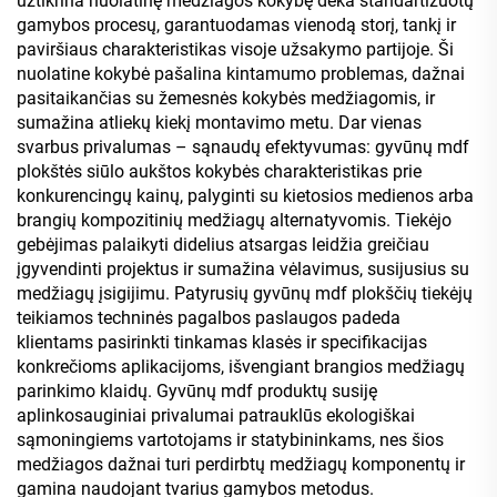
užtikrina nuolatinę medžiagos kokybę dėka standartizuotų
gamybos procesų, garantuodamas vienodą storį, tankį ir
paviršiaus charakteristikas visoje užsakymo partijoje. Ši
nuolatine kokybė pašalina kintamumo problemas, dažnai
pasitaikančias su žemesnės kokybės medžiagomis, ir
sumažina atliekų kiekį montavimo metu. Dar vienas
svarbus privalumas – sąnaudų efektyvumas: gyvūnų mdf
plokštės siūlo aukštos kokybės charakteristikas prie
konkurencingų kainų, palyginti su kietosios medienos arba
brangių kompozitinių medžiagų alternatyvomis. Tiekėjo
gebėjimas palaikyti didelius atsargas leidžia greičiau
įgyvendinti projektus ir sumažina vėlavimus, susijusius su
medžiagų įsigijimu. Patyrusių gyvūnų mdf plokščių tiekėjų
teikiamos techninės pagalbos paslaugos padeda
klientams pasirinkti tinkamas klasės ir specifikacijas
konkrečioms aplikacijoms, išvengiant brangios medžiagų
parinkimo klaidų. Gyvūnų mdf produktų susiję
aplinkosauginiai privalumai patrauklūs ekologiškai
sąmoningiems vartotojams ir statybininkams, nes šios
medžiagos dažnai turi perdirbtų medžiagų komponentų ir
gamina naudojant tvarius gamybos metodus.