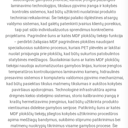
laminavimo technologijos, tikslaus pjovimo įranga ir kokybės
kontrolės sistemos, kad būtų užtikrinti nuolatiniai produkto
techniniai reikalavimai. Šie tiekėjai palaiko išplėstines atsargų
valdymo sistemas, kad galėtų patenkinti įvairius klientų poreikius,
taip pat siūlo individualizuotus sprendimus konkrečiems
projektams. Pagrindinė šuns ar katės MDF plokščių tiekėjo funkcija
– perdirbti žaliąsias MDF pagrindines plokštes naudojant
specialiuosius sukibimo procesus, kuriais PET plėvelės ar lakštai
nuolat prisijungia prie plokščių, kad būtų sukurtos patobulintos
statybinės medžiagos. Šiuolaikiniai šuns ar katės MDF plokščių
tiekėjai naudoja automatizuotas gamybos linijas, kuriose įrengtos
temperatūros kontroliuojamos laminavimo kamerų, hidraulinės
presavimo sistemos ir kompiuteriu valdomos pjovimo mechanizmai,
kad būtų pasiektas tikslus matmenų tikslumas ir aukštos kokybės
paviršiaus apdorojimas. Technologinė infrastruktūra apima
drėgmės kiekio stebėjimo sistemas, storio kalibravimo įrangą ir
kraštų hermetizavimo įrenginius, kad būtų užtikrinta produkto
vientisumas didelėse gamybos serijose. Patikrintų šuns ar katės
MDF plokščių tiekėjų įdiegtos kokybės užtikrinimo procedūros
apima medžiagų bandymus, sukibimo stiprumo patikrinimus bei
matmenų nuokrypių tikrinimus visame gamybos procese. Šie