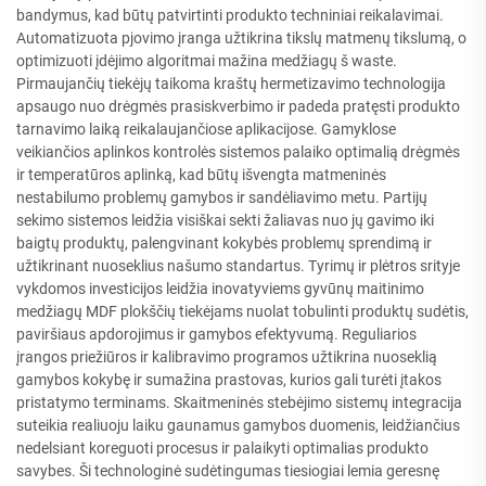
bandymus, kad būtų patvirtinti produkto techniniai reikalavimai.
Automatizuota pjovimo įranga užtikrina tikslų matmenų tikslumą, o
optimizuoti įdėjimo algoritmai mažina medžiagų š waste.
Pirmaujančių tiekėjų taikoma kraštų hermetizavimo technologija
apsaugo nuo drėgmės prasiskverbimo ir padeda pratęsti produkto
tarnavimo laiką reikalaujančiose aplikacijose. Gamyklose
veikiančios aplinkos kontrolės sistemos palaiko optimalią drėgmės
ir temperatūros aplinką, kad būtų išvengta matmeninės
nestabilumo problemų gamybos ir sandėliavimo metu. Partijų
sekimo sistemos leidžia visiškai sekti žaliavas nuo jų gavimo iki
baigtų produktų, palengvinant kokybės problemų sprendimą ir
užtikrinant nuoseklius našumo standartus. Tyrimų ir plėtros srityje
vykdomos investicijos leidžia inovatyviems gyvūnų maitinimo
medžiagų MDF plokščių tiekėjams nuolat tobulinti produktų sudėtis,
paviršiaus apdorojimus ir gamybos efektyvumą. Reguliarios
įrangos priežiūros ir kalibravimo programos užtikrina nuoseklią
gamybos kokybę ir sumažina prastovas, kurios gali turėti įtakos
pristatymo terminams. Skaitmeninės stebėjimo sistemų integracija
suteikia realiuoju laiku gaunamus gamybos duomenis, leidžiančius
nedelsiant koreguoti procesus ir palaikyti optimalias produkto
savybes. Ši technologinė sudėtingumas tiesiogiai lemia geresnę