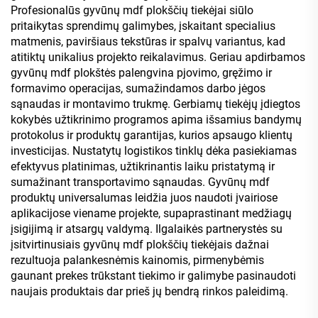
Profesionalūs gyvūnų mdf plokščių tiekėjai siūlo
pritaikytas sprendimų galimybes, įskaitant specialius
matmenis, paviršiaus tekstūras ir spalvų variantus, kad
atitiktų unikalius projekto reikalavimus. Geriau apdirbamos
gyvūnų mdf plokštės palengvina pjovimo, gręžimo ir
formavimo operacijas, sumažindamos darbo jėgos
sąnaudas ir montavimo trukmę. Gerbiamų tiekėjų įdiegtos
kokybės užtikrinimo programos apima išsamius bandymų
protokolus ir produktų garantijas, kurios apsaugo klientų
investicijas. Nustatytų logistikos tinklų dėka pasiekiamas
efektyvus platinimas, užtikrinantis laiku pristatymą ir
sumažinant transportavimo sąnaudas. Gyvūnų mdf
produktų universalumas leidžia juos naudoti įvairiose
aplikacijose viename projekte, supaprastinant medžiagų
įsigijimą ir atsargų valdymą. Ilgalaikės partnerystės su
įsitvirtinusiais gyvūnų mdf plokščių tiekėjais dažnai
rezultuoja palankesnėmis kainomis, pirmenybėmis
gaunant prekes trūkstant tiekimo ir galimybe pasinaudoti
naujais produktais dar prieš jų bendrą rinkos paleidimą.