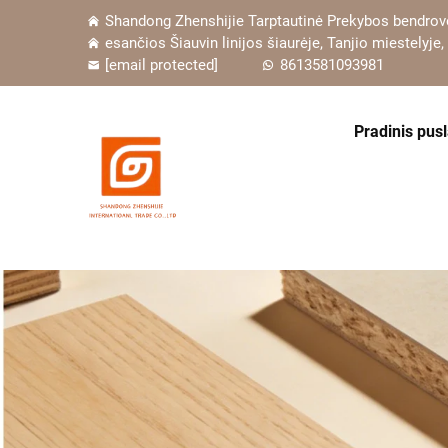
Shandong Zhenshijie Tarptautinė Prekybos bendrovė
esančios Šiauvin linijos šiaurėje, Tanjio miestelyje,
[email protected]
8613581093981
Pradinis pusl