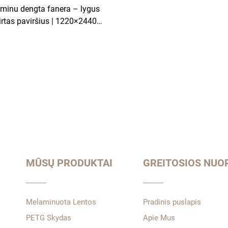
minu dengta fanera – lygus
virtas paviršius | 1220×2440
mm | įvairūs matmenys |
tūralios medienos šerdies
oksnis | atspari drėgmei ir
iams baldams bei spintoms
MŪSŲ PRODUKTAI
GREITOSIOS NUO
Melaminuota Lentos
Pradinis puslapis
PETG Skydas
Apie Mus