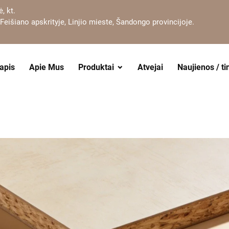
, kt.
 Feišiano apskrityje, Linjio mieste, Šandongo provincijoje.
apis
Apie Mus
Produktai
Atvejai
Naujienos / ti