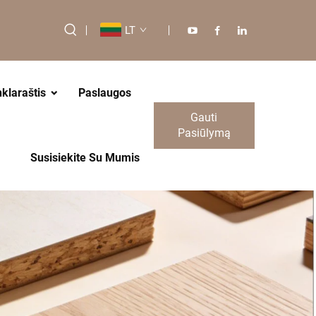
LT
nklaraštis
Paslaugos
Gauti
Pasiūlymą
Susisiekite Su Mumis