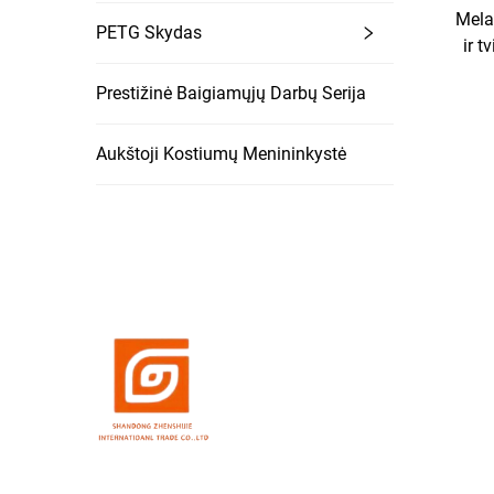
Mela
PETG Skydas
ir t
Prestižinė Baigiamųjų Darbų Serija
na
slu
brūž
Aukštoji Kostiumų Menininkystė