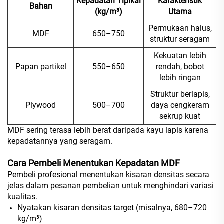
Kepadatan Tipikal
Karakteristik
Bahan
(kg/m³)
Utama
Permukaan halus,
MDF
650–750
struktur seragam
Kekuatan lebih
Papan partikel
550–650
rendah, bobot
lebih ringan
Struktur berlapis,
Plywood
500–700
daya cengkeram
sekrup kuat
MDF sering terasa lebih berat daripada kayu lapis karena
kepadatannya yang seragam.
Cara Pembeli Menentukan Kepadatan MDF
Pembeli profesional menentukan kisaran densitas secara
jelas dalam pesanan pembelian untuk menghindari variasi
kualitas.
Nyatakan kisaran densitas target (misalnya, 680–720
kg/m³)