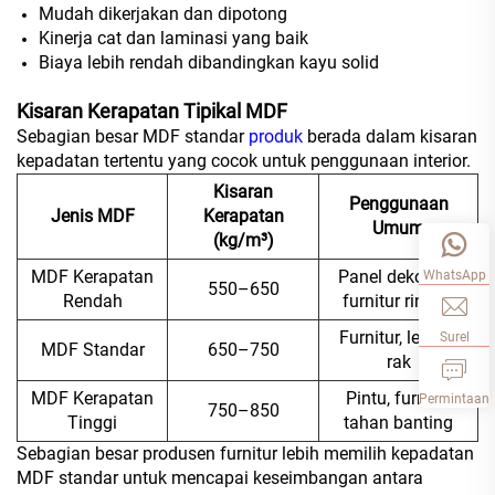
Mudah dikerjakan dan dipotong
Kinerja cat dan laminasi yang baik
Biaya lebih rendah dibandingkan kayu solid
Kisaran Kerapatan Tipikal MDF
Sebagian besar MDF standar
produk
berada dalam kisaran
kepadatan tertentu yang cocok untuk penggunaan interior.
Kisaran
Penggunaan
Jenis MDF
Kerapatan
Umum
(kg/m³)
MDF Kerapatan
Panel dekoratif,
WhatsApp
550–650
Rendah
furnitur ringan
Furnitur, lemari,
Surel
MDF Standar
650–750
rak
MDF Kerapatan
Pintu, furnitur
Permintaan
750–850
Tinggi
tahan banting
Sebagian besar produsen furnitur lebih memilih kepadatan
MDF standar untuk mencapai keseimbangan antara