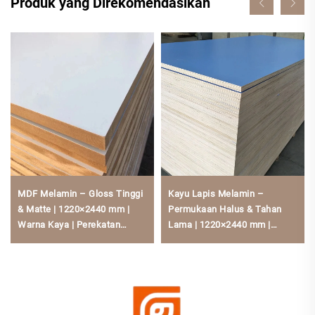
Produk yang Direkomendasikan
MDF Melamin – Gloss Tinggi
Kayu Lapis Melamin –
& Matte | 1220×2440 mm |
Permukaan Halus & Tahan
Warna Kaya | Perekatan
Lama | 1220×2440 mm |
Panas PUR | Formaldehida
Berbagai Ukuran | Inti Kayu
Rendah untuk Kabinet Dapur
Alami | Tahan Kelembapan &
Goresan untuk Kabinet dan
Perabot